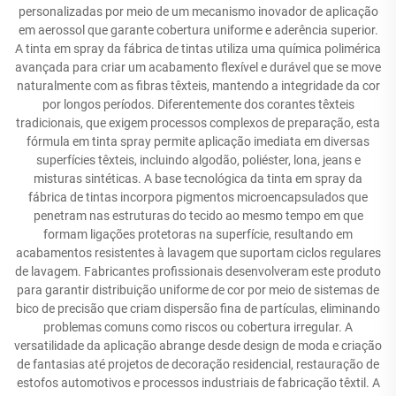
personalizadas por meio de um mecanismo inovador de aplicação
em aerossol que garante cobertura uniforme e aderência superior.
A tinta em spray da fábrica de tintas utiliza uma química polimérica
avançada para criar um acabamento flexível e durável que se move
naturalmente com as fibras têxteis, mantendo a integridade da cor
por longos períodos. Diferentemente dos corantes têxteis
tradicionais, que exigem processos complexos de preparação, esta
fórmula em tinta spray permite aplicação imediata em diversas
superfícies têxteis, incluindo algodão, poliéster, lona, jeans e
misturas sintéticas. A base tecnológica da tinta em spray da
fábrica de tintas incorpora pigmentos microencapsulados que
penetram nas estruturas do tecido ao mesmo tempo em que
formam ligações protetoras na superfície, resultando em
acabamentos resistentes à lavagem que suportam ciclos regulares
de lavagem. Fabricantes profissionais desenvolveram este produto
para garantir distribuição uniforme de cor por meio de sistemas de
bico de precisão que criam dispersão fina de partículas, eliminando
problemas comuns como riscos ou cobertura irregular. A
versatilidade da aplicação abrange desde design de moda e criação
de fantasias até projetos de decoração residencial, restauração de
estofos automotivos e processos industriais de fabricação têxtil. A