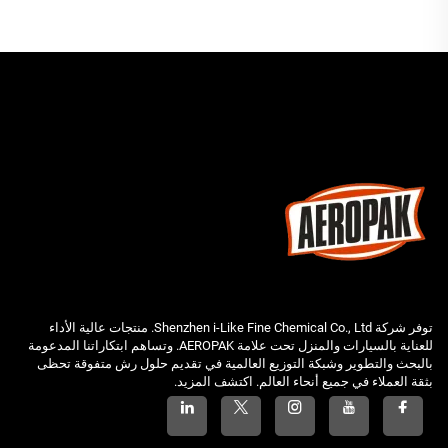
توفر شركة Shenzhen i-Like Fine Chemical Co., Ltd. منتجات عالية الأداء
للعناية بالسيارات والمنزل تحت علامة AEROPAK. وتساهم ابتكاراتنا المدعومة
بالبحث والتطوير وشبكة التوزيع العالمية في تقديم حلول رش متفوقة تحظى
بثقة العملاء في جميع أنحاء العالم. اكتشف المزيد.