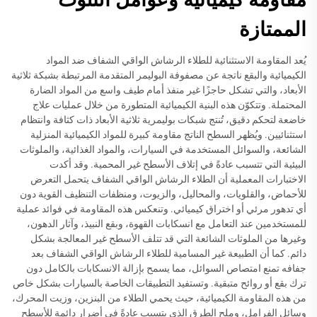
الممتازة
يُعد المقاومة الاستثنائية للطلاء الرشاش الواقي الشفاف ضد المواد
الكيميائية والبقع ناتجة عن مصفوفة البوليمر المتقدمة المرتبطة بشبكة ثلاثية
الأبعاد، والتي تشكل حاجزًا غير منفذ أمام طيف واسع من المواد الضارة
المحتملة. وتتكوّن هذه البنية الكيميائية المتطورة من خلال عمليات علاج
خاضعة لتحكم دقيق، تُنتج شبكات بوليمرية ثلاثية الأبعاد ذات كثافة وانتظام
استثنائيين. ويُظهر السطح الناتج مقاومة كبيرة للمواد الكيميائية المنزلية
الشائعة، والسوائل المستخدمة في السيارات، والمواد الغذائية، والملوثات
البيئية التي تتسبب عادةً في إتلاف الأسطح غير المحمية. وقد أكدت
الاختبارات المعملية أن الطلاء الرشاش الواقي الشفاف يتحمل التعرض
للأحماض، والقلويات، والمحاليل، والزيوت، ومنظفات التنظيف القوية دون
أي تدهور مرئي أو اختراق كيميائي. وتنعكس هذه المقاومة في فوائد عملية
للمستخدمين عند التعامل مع انسكابات القهوة، وبقع النبيذ، وآثار الدهون،
وغيرها من الملوثات الشائعة التي قد تتلف الأسطح غير المعالجة بشكل
دائم. كما أن الطبيعة غير المسامية للطلاء الرشاش الواقي الشفاف بعد
جفافه تمنع امتصاص السوائل، مما يسمح بإزالة الانسكابات بالكامل دون
ترك بقع أو روائح متبقية. وتستفيد التطبيقات الخاصة بالسيارات بشكل خاص
من هذه المقاومة الكيميائية، حيث يحمي الطلاء من البنزين، وزيت المحرك،
وسائل الفرامل، وملح الطرق الذي يتسبب عادةً في أضرار دائمة للأسطح