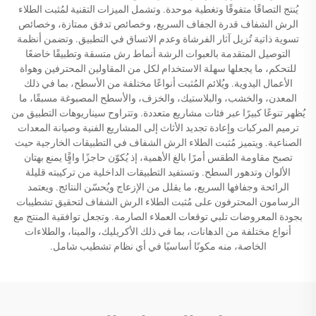
يُنتج التصاقًا متفوقًا وتغطية موحدة. وتشمل الميزات التقنية لمُثبت الطلاء
الرش الشفاف قدرة الجفاف السريع، وخصائص تدفق ممتازة، وخصائص
تسوية ذاتية تُزيل آثار الفرشاة وعدم الاتساق في التطبيق. وتضمن أنظمة
التوصيل المتقدمة بالعبوات الرشة أنماط رش متسقة وتطبيقًا خاضعًا
للتحكم، ما يجعلها سهلة الاستخدام لكل من المقاولين المحترفين وهواة
الأعمال اليدوية. ويُلائم المُثبت أنواعًا مختلفة من الأسطح، بما في ذلك
المعدن، والخشب، والبلاستيك، والخزف، والأسطح المصبوغة مسبقًا، ما
يُظهر تنوعًا كبيرًا عبر فئات مشاريع متعددة. وتتراوح سيناريوهات التطبيق من
ترميم المركبات وإعادة تجديد الأثاث إلى المشاريع الفنية وصيانة المعدات
الصناعية. ويتميز مُثبت الطلاء الرش الشفاف في التطبيقات الخارجية حيث
تصبح مقاومة الطقس أمرًا بالغ الأهمية، إذ يُكوّن حاجزًا واقًٍا يمنع بهتان
الألوان وتدهور السطح. وتستفيد التطبيقات الداخلية من تركيبته قليلة
الرائحة وجفافها السريع، ما يقلل من الإزعاج ويُحسّن النتائج. ويعتمد
الرسامون المحترفون على مُثبت الطلاء الرش الشفاف لتحقيق تشطيبات
بجودة المعروضات تلبي توقعات العملاء الصارمة. وتجعل توافقية المنتج مع
أنواع مختلفة من الدهانات، بما في ذلك الأكريليك، والمينا، والطلاءات
الخاصة، منه مكونًا أساسيًا في أي نظام تشطيب شامل.