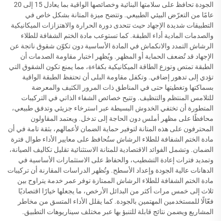
الجودة تحافظ على سلامتها البنائية وخصائصها الواقية بما يعادل 15 إلى 20
عامًا من التعرّض البيئي الطبيعي. وتتضح ميزة المتانة بشكل خاص في
التطبيقات شديدة الإجهاد حيث تتحدى دورة الحرارة والاهتزازات الميكانيكية
والصدمات المادية أداء الطبقة. كما تستوعب مادة الختم الشفافة للطلاء
الرشاش التمدد والانكماش في المادة الأساسية دون تكوّن شقوق ناتجة عن
الإجهاد قد تُضعف الحماية أو المظهر. ويُظهر اختبار مقاومة الصدمات أن
الطبقة تمتص وتوزع الطاقة الميكانيكية بكفاءة، مما يمنع تكون الشقوق التي
تؤدي إلى تدهور إضافي. وتكفل مقاومة البلى أن تحتفظ الطبقة الواقية
بسماكتها وتغطيتها حتى في المناطق ذات المرور الكثيف والمعرضة
للتلامس المنتظم والتنظيف. وتتيح خصائص الشفاء الذاتي في التركيبات
المتطورة أن تختفي الخدوش البسيطة عبر استرخاء جزيئي وتدفق طبيعي،
محافظًا على مظهر أملس دون الحاجة إلى تدخل. ويعتمد المقاولون
المحترفون على هذه المتانة لتوفير حماية الضمان لأعمالهم، بثقة تامة في أن
مادة الختم الشفافة للطلاء الرشاش ستُحافظ على معايير الأداء طوال فترة
الضمان. وتشمل الفوائد الاقتصادية للمتانة الاستثنائية تقليل تكاليف الصيانة،
وتمديد فترات إعادة التشطيب، والحفاظ على الاستثمارات الأساسية في
الدهانات عالية الجودة وإعداد الأسطح. وتُظهر الدراسات المقارنة أن تركيبات
مادة الختم الشفافة للطلاء الرشاش الممتازة توفر عمر خدمة يتراوح بين
ثلاث إلى خمس مرات أكثر من البدائل الأرخص، ما يجعلها خيارًا اقتصاديًا
فعّالًا للمستخدمين المهتمين بالجودة. كما يقلل الأداء المتسق من مخاطر
المشاريع ويضمن نتائج قابلة للتنبؤ بها عبر مختلف سيناريوهات التطبيق.