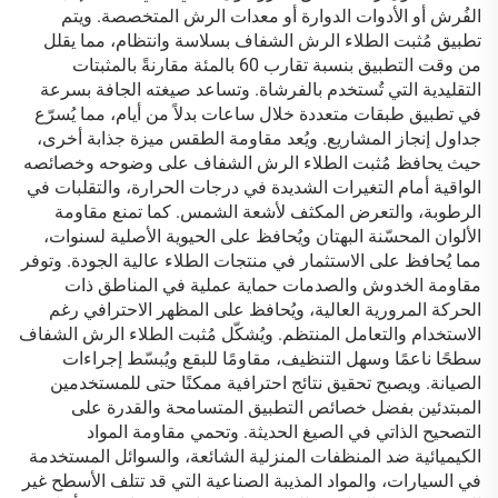
الفُرش أو الأدوات الدوارة أو معدات الرش المتخصصة. ويتم
تطبيق مُثبت الطلاء الرش الشفاف بسلاسة وانتظام، مما يقلل
من وقت التطبيق بنسبة تقارب 60 بالمئة مقارنةً بالمثبتات
التقليدية التي تُستخدم بالفرشاة. وتساعد صيغته الجافة بسرعة
في تطبيق طبقات متعددة خلال ساعات بدلاً من أيام، مما يُسرّع
جداول إنجاز المشاريع. ويُعد مقاومة الطقس ميزة جذابة أخرى،
حيث يحافظ مُثبت الطلاء الرش الشفاف على وضوحه وخصائصه
الواقية أمام التغيرات الشديدة في درجات الحرارة، والتقلبات في
الرطوبة، والتعرض المكثف لأشعة الشمس. كما تمنع مقاومة
الألوان المحسّنة البهتان ويُحافظ على الحيوية الأصلية لسنوات،
مما يُحافظ على الاستثمار في منتجات الطلاء عالية الجودة. وتوفر
مقاومة الخدوش والصدمات حماية عملية في المناطق ذات
الحركة المرورية العالية، ويُحافظ على المظهر الاحترافي رغم
الاستخدام والتعامل المنتظم. ويُشكّل مُثبت الطلاء الرش الشفاف
سطحًا ناعمًا وسهل التنظيف، مقاومًا للبقع ويُبسّط إجراءات
الصيانة. ويصبح تحقيق نتائج احترافية ممكنًا حتى للمستخدمين
المبتدئين بفضل خصائص التطبيق المتسامحة والقدرة على
التصحيح الذاتي في الصيغ الحديثة. وتحمي مقاومة المواد
الكيميائية ضد المنظفات المنزلية الشائعة، والسوائل المستخدمة
في السيارات، والمواد المذيبة الصناعية التي قد تتلف الأسطح غير