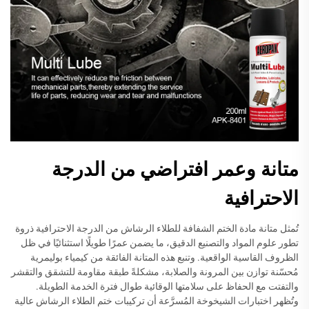
متانة وعمر افتراضي من الدرجة
الاحترافية
تُمثل متانة مادة الختم الشفافة للطلاء الرشاش من الدرجة الاحترافية ذروة
تطور علوم المواد والتصنيع الدقيق، ما يضمن عمرًا طويلًا استثنائيًا في ظل
الظروف القاسية الواقعية. وتنبع هذه المتانة الفائقة من كيمياء بوليمرية
مُحسّنة توازن بين المرونة والصلابة، مشكلةً طبقة مقاومة للتشقق والتقشر
والتفتت مع الحفاظ على سلامتها الوقائية طوال فترة الخدمة الطويلة.
وتُظهر اختبارات الشيخوخة المُسرَّعة أن تركيبات ختم الطلاء الرشاش عالية