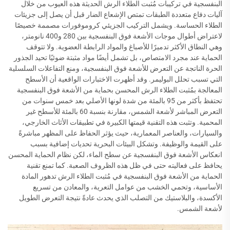
البنفسجية في تركيبات مُثبت الطلاء الرش الحديثة هذه العيوب من خلال
آليات دفاع متعددة الطبقات تمتص الإشعاع الضار قبل أن يصل إلى جزيئات
الطلاء الحساسة. ويشمل التركيب الجزيئي كروموفورات مصممة خصيصًا
لاعتراض أطوال موجات الأشعة فوق البنفسجية بين 280 و400 نانومتر،
وهي النطاق الأكثر تدميرًا للأصباغ والمواد الرابطة العضوية. ولا تتوقف
الحماية عند مجرد الامتصاص، بل تشمل أيضًا مواد مثبتة ضوئيًا تحيد الجذور
الحرة الناتجة عن التعرض للأشعة فوق البنفسجية، ومنع التفاعلات السلسلية
التي تسبب تحلل البوليمر. وقد أظهرت الاختبارات الواقعية أن الأسطح
المعالجة بمُثبت الطلاء الرش المحسن بحماية من الأشعة فوق البنفسجية
تحتفظ بأكثر من 95 بالمئة من شدة لونها الأصلي بعد خمس سنوات من
التعرض المباشر لأشعة الشمس، مقارنة بنسبة 60 بالمئة للأسطح غير
المحمية. وتثبت هذه التقنية قيمتها الكبيرة في تطبيقات الأثاث الخارجي،
والسيارات، والعناصر المعمارية، حيث يؤثر الحفاظ على المظهر مباشرةً
على القيمة والوظيفة. وتشكل البيئات البحرية تحديات إضافية بسبب
انعكاس الأشعة فوق البنفسجية عن سطح الماء، لكن نظام الحماية المحسن
يحافظ على فعاليته حتى في ظل هذه الظروف الصعبة. كما تمنع تقنية
الحماية من الأشعة فوق البنفسجية في مُثبت الطلاء الرش تدهور المادة
الأساسية، وتحمي الخشب من عوامل التعرية، والمعادن من تسريع
الأكسدة، والبلاستيك من التصلب الذي يحدث عادةً نتيجة التعرض الطويل
لأشعة الشمس.