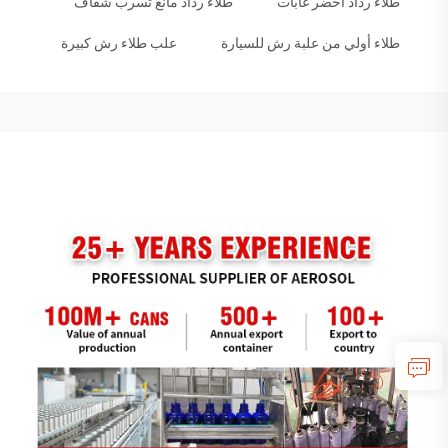
طلاء رذاذ أخضر غابات
طلاء رذاذ مانع تسرب شفاف
طلاء أولي من علبة رش للسيارة
علب طلاء رش كبيرة