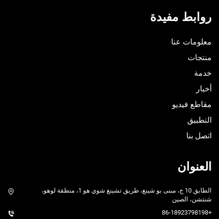
روابط مفيدة
معلومات عنا
منتجات
خدمة
أخبار
مقاطع فيديو
التطبيق
اتصل بنا
العنوان
الطابق 10 ج، مبنى بو شينغ، طريق تشينغ شوي هو 1، منطقة لوهو،
شنتشن، الصين
+86-18923798198