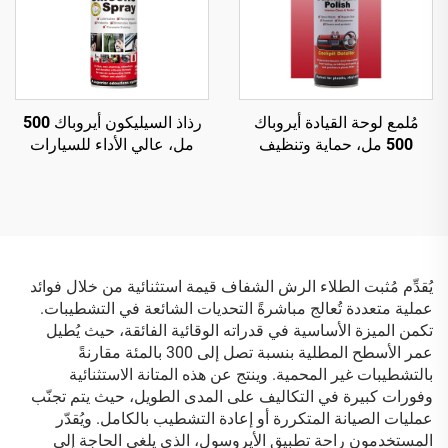
مُلمع لوحة القيادة أيروباك
رذاذ السيليكون أيروباك 500
500 مل، حماية وتنظيف
مل، عالي الأداء للسيارات
داخلي مضاد للكهرباء الساكنة
برذاذ هوائي
يُقدِّم مُثبت الطلاء الرش الشفاف قيمة استثنائية من خلال فوائد
عملية متعددة تُعالج مباشرةً التحديات الشائعة في التشطيبات.
تكمن الميزة الأساسية في قدراته الوقائية الفائقة، حيث يُطيل
عمر الأسطح المطلية بنسبة تصل إلى 300 بالمئة مقارنةً
بالتشطيبات غير المحمية. وينتج عن هذه المتانة الاستثنائية
وفورات كبيرة في التكاليف على المدى الطويل، حيث يتم تجنّب
عمليات الصيانة المتكررة أو إعادة التشطيب بالكامل. ويُقدّر
المستخدمون راحة تطبيق الأيروسول، الذي يلغي الحاجة إلى