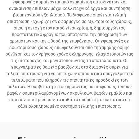
εφαρμογής κυμαίνονται από ανακαίνιση αυτοκινήτων και
ανακαίνιση επίπλων μέχρι καλλιτεχνικά έργα και συντήρηση
βιομηχανικού εξοπλισμού. Το διαφανές σπρέι για τελική
επίστρωση ξεχωρίζει σε εφαρμογές σε εξωτερικούς χώρους,
όπου η αντοχή στον καιρό είναι κρίσιμη, δημιουργώντας
προστατευτικό φραγμό που αποτρέπει την απόχρωση των
χρωμάτων και την φθορά της επιφάνειας. Οι εφαρμογές σε
εσωτερικούς χώρους επωφελούνται από τη χαμηλής οσμής
σύνθεση και τον γρήγορο χρόνο σκλήρυνσης, ελαχιστοποιώντας
τις διαταραχές και μεγιστοποιώντας τα αποτελέσματα. Οι
επαγγελματίες βαφείς βασίζονται στο διαφανές σπρέι για
τελική επίστρωση για να επιτύχουν επιδεικτικά επαγγελματικά
τελειώματα που πληρούν τις απαιτητικές προσδοκίες των
πελατών. Η συμβατότητα του προϊόντος με διάφορους τύπους
βαφών, συμπεριλαμβανομένων ακρυλικών, βαφών εμαλίου και
ειδικών επιστρώσεων, το καθιστά απαραίτητο συστατικό σε
κάθε ολοκληρωμένο σύστημα τελικής επίστρωσης.