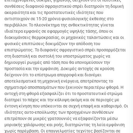
επιταχυνόμενες δοκιμές γήρανσης δείχνουν ότι οι ποιοτικές
συνθέσεις διαφανού σφραγιστικού σπρέι διατηρούν τη δομική
ακεραιότητα και τις προστατευτικές ιδιότητες που
αντιστοιχούν σε 15-20 χρόνια φυσιολογικής έκθεσης στο
περιβάλλον. Το πλεονέκτημα της ανθεκτικότητας γίνεται
ιδιαίτερα εμφανές σε εφαρμογές υψηλής τάσης, όπου οι
διακυμάνσεις θερμοκρασίας, οι μηχανικές ταλαντώσεις και οι
φυσικές επιπτώσεις δοκιμάζουν την απόδοση του
επιστρώματος. Το διαφανές σφραγιστικό σπρέι προσαρμόζεται
στη διαστολή και συστολή του υποστρώματος χωρίς να
δημιουργεί ρωγμές από τάση που θα υπονομεύσουν την
προστασία και την εμφάνιση. Δοκιμές αντοχής σε κρούση
δείχνουν ότι το επίστρωμα απορροφά και διανέμει
αποτελεσματικά τη μηχανική ενέργεια, αποτρέποντας το
σχηματισμό αποσπασμάτων που ξεκινούν περαιτέρω φθορά. Η
αντοχή στη φθορά εξασφαλίζει ότι το προστατευτικό στρώμα
διατηρεί το πάχος και την κάλυψη ακόμη και σε περιοχές με
έντονη κίνηση που υπόκεινται σε συχνή επαφή και καθαρισμό. Οι
ιδιότητες αυτο-επούλωσης των προηγμένων συνθέσεων
επιτρέπουν σε μικρές γρατσουνιές να εξαφανίζονται μέσω
μοριακής χαλάρωσης και ροής, διατηρώντας τη λεία εμφάνιση
χωρίς παρέμβαση. Οι επαγγελματίες τεχνίτες βασίζονται σε