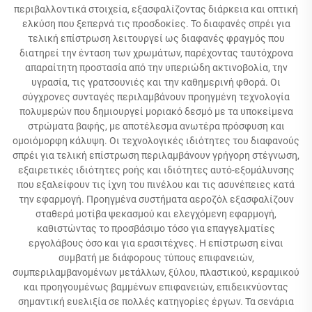
περιβαλλοντικά στοιχεία, εξασφαλίζοντας διάρκεια και οπτική
ελκύση που ξεπερνά τις προσδοκίες. Το διαφανές σπρέι για
τελική επίστρωση λειτουργεί ως διαφανές φραγμός που
διατηρεί την ένταση των χρωμάτων, παρέχοντας ταυτόχρονα
απαραίτητη προστασία από την υπεριώδη ακτινοβολία, την
υγρασία, τις γρατσουνιές και την καθημερινή φθορά. Οι
σύγχρονες συνταγές περιλαμβάνουν προηγμένη τεχνολογία
πολυμερών που δημιουργεί μοριακό δεσμό με τα υποκείμενα
στρώματα βαφής, με αποτέλεσμα ανωτέρα πρόσφυση και
ομοιόμορφη κάλυψη. Οι τεχνολογικές ιδιότητες του διαφανούς
σπρέι για τελική επίστρωση περιλαμβάνουν γρήγορη στέγνωση,
εξαιρετικές ιδιότητες ροής και ιδιότητες αυτό-εξομάλυνσης
που εξαλείφουν τις ίχνη του πινέλου και τις ασυνέπειες κατά
την εφαρμογή. Προηγμένα συστήματα αεροζόλ εξασφαλίζουν
σταθερά μοτίβα ψεκασμού και ελεγχόμενη εφαρμογή,
καθιστώντας το προσβάσιμο τόσο για επαγγελματίες
εργολάβους όσο και για ερασιτέχνες. Η επίστρωση είναι
συμβατή με διάφορους τύπους επιφανειών,
συμπεριλαμβανομένων μετάλλων, ξύλου, πλαστικού, κεραμικού
και προηγουμένως βαμμένων επιφανειών, επιδεικνύοντας
σημαντική ευελιξία σε πολλές κατηγορίες έργων. Τα σενάρια