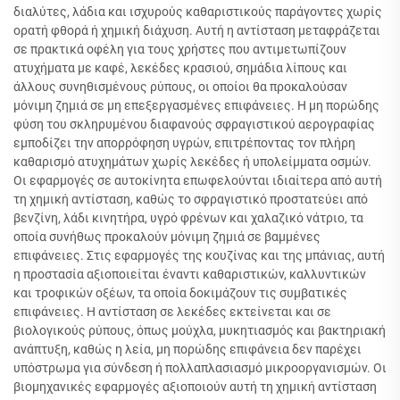
διαλύτες, λάδια και ισχυρούς καθαριστικούς παράγοντες χωρίς
ορατή φθορά ή χημική διάχυση. Αυτή η αντίσταση μεταφράζεται
σε πρακτικά οφέλη για τους χρήστες που αντιμετωπίζουν
ατυχήματα με καφέ, λεκέδες κρασιού, σημάδια λίπους και
άλλους συνηθισμένους ρύπους, οι οποίοι θα προκαλούσαν
μόνιμη ζημιά σε μη επεξεργασμένες επιφάνειες. Η μη πορώδης
φύση του σκληρυμένου διαφανούς σφραγιστικού αερογραφίας
εμποδίζει την απορρόφηση υγρών, επιτρέποντας τον πλήρη
καθαρισμό ατυχημάτων χωρίς λεκέδες ή υπολείμματα οσμών.
Οι εφαρμογές σε αυτοκίνητα επωφελούνται ιδιαίτερα από αυτή
τη χημική αντίσταση, καθώς το σφραγιστικό προστατεύει από
βενζίνη, λάδι κινητήρα, υγρό φρένων και χαλαζικό νάτριο, τα
οποία συνήθως προκαλούν μόνιμη ζημιά σε βαμμένες
επιφάνειες. Στις εφαρμογές της κουζίνας και της μπάνιας, αυτή
η προστασία αξιοποιείται έναντι καθαριστικών, καλλυντικών
και τροφικών οξέων, τα οποία δοκιμάζουν τις συμβατικές
επιφάνειες. Η αντίσταση σε λεκέδες εκτείνεται και σε
βιολογικούς ρύπους, όπως μούχλα, μυκητιασμός και βακτηριακή
ανάπτυξη, καθώς η λεία, μη πορώδης επιφάνεια δεν παρέχει
υπόστρωμα για σύνδεση ή πολλαπλασιασμό μικροοργανισμών. Οι
βιομηχανικές εφαρμογές αξιοποιούν αυτή τη χημική αντίσταση