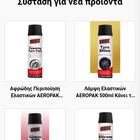
Σύσταση για νέα προϊόντα
Αφρώδης Περιποίηση
Λάμψη Ελαστικών
Ελαστικών AEROPAK
AEROPAK 500ml Κάνει τα
500ml Αφρώδης
Ελαστικά να Φαίνονται
Καθαριστικός Για
Καινούρια 460g
Ελαστικά Χωρίς Τρίψιμο Ή
Περιποίηση Ελαστικών
Σκληρή Δουλειά