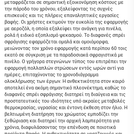
μεταφράζεται σε σημαντική εξοικονόμηση κόστους με
την πάροδο του χρόνου, εξαλείφοντας τις συχνές
επισκευές και τις πλήρεις επαναληπτικές εργασίες
βαφής. Οι χρήστες εκτιμούν την ευκολία της εφαρμογής
με αεροζόλ, η οποία εξαλείφει την ανάγκη για πινέλα,
ρολά ή ειδικό εξοπλισμό ψεκασμού. Το διαφανές σπρέι
σφράγισης εφαρμόζεται ομαλά και ομοιόμορφα,
μειώνοντας τον χρόνο εφαρμογής κατά περίπου 60 τοις
εκατό σε σύγκριση με τα παραδοσιακά σφραγιστικά με
πινέλο. Ο γρήγορα στεγνώνων τύπος του επιτρέπει την
εφαρμογή πολλαπλών στρώσεων εντός ωρών αντί για
ημέρες, επιταχύνοντας το χρονοδιάγραμμα
ολοκλήρωσης των έργων. Η ανθεκτικότητα στον καιρό
αποτελεί ένα ακόμη σημαντικό πλεονέκτημα, καθώς το
διαφανές σπρέι σφράγισης διατηρεί τη διαύγεια και τις
προστατευτικές του ιδιότητες υπό ακραίες μεταβολές
θερμοκρασίας, υγρασίας και έντονη έκθεση στον ήλιο. Η
βελτιωμένη διατήρηση του χρώματος εμποδίζει την
ξεθώριαση και διατηρεί την αρχική λαμπερότητα για
χρόνια, διαφυλάσσοντας την επένδυση σε ποιοτικά
προϊόντα βαφής. Η ανθεκτικότητα σε γρατζουνιές και