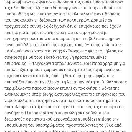
περιλαμβάνοντας φωτοσταθεροποιητές που εξουδετερώνουν
τις ελεύθερες ρίζες που δημιουργούνται από την έκθεση στο
υπεριώδες φως, αποτρέποντας τις αλυσιδωτές αντιδράσεις
που προκαλούν τη διάσπαση των πολυμερών. Δοκιμές σε
πραγματικές συνθήκες δείχνουν ότι οι επιφάνειες που έχουν
επεξεργαστεί με διαφανή σφραγιστικό αερογράφου με
ενισχυμένη προστασία από υπεριώδη ακτινοβολία διατηρούν
πάνω από 95 τοις εκατό της αρχικής τους έντασης χρώματος
μετά από πέντε χρόνια άμεσης έκθεσης στο φως του ήλιου, σε
σύγκριση με 60 τοις εκατό για τις μη προστατευμένες
επιφάνειες. Η τεχνολογία αποδεικνύεται ιδιαίτερα χρήσιμη για
έπιπλα εξωτερικών χώρων, αυτοκινητιστικές εφαρμογές και
αρχιτεκτονικά στοιχεία, όπου η διατήρηση της εμφάνισης
επηρεάζει άμεσα την αξία και τη λειτουργικότητα. Οι θαλάσσιες
περιβάλλοντα παρουσιάζουν επιπλέον προκλήσεις λόγω της
ανακλώμενης υπεριώδης ακτινοβολίας από τις επιφάνειες του
νερού, αλλά το ενισχυμένο σύστημα προστασίας διατηρεί την
αποτελεσματικότητά του ακόμη και υπό αυτές τις απαιτητικές
συνθήκες. Η προστασία από υπεριώδη ακτινοβολία του
διαφανούς σφραγιστικού αερογράφου εμποδίζει επίσης την
υποβάθμιση του υποστρώματος, προστατεύοντας το ξύλο από
την αποσάθρωση, το μέταλλο από την επιτάχυνση της οξείδωσης