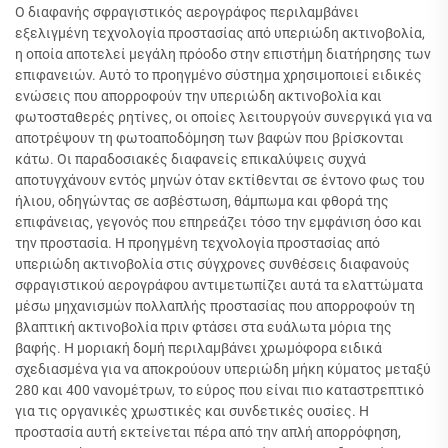
Ο διαφανής σφραγιστικός αερογράφος περιλαμβάνει
εξελιγμένη τεχνολογία προστασίας από υπεριώδη ακτινοβολία,
η οποία αποτελεί μεγάλη πρόοδο στην επιστήμη διατήρησης των
επιφανειών. Αυτό το προηγμένο σύστημα χρησιμοποιεί ειδικές
ενώσεις που απορροφούν την υπεριώδη ακτινοβολία και
φωτοσταθερές ρητίνες, οι οποίες λειτουργούν συνεργικά για να
αποτρέψουν τη φωτοαποδόμηση των βαφών που βρίσκονται
κάτω. Οι παραδοσιακές διαφανείς επικαλύψεις συχνά
αποτυγχάνουν εντός μηνών όταν εκτίθενται σε έντονο φως του
ήλιου, οδηγώντας σε ασβέστωση, θάμπωμα και φθορά της
επιφάνειας, γεγονός που επηρεάζει τόσο την εμφάνιση όσο και
την προστασία. Η προηγμένη τεχνολογία προστασίας από
υπεριώδη ακτινοβολία στις σύγχρονες συνθέσεις διαφανούς
σφραγιστικού αερογράφου αντιμετωπίζει αυτά τα ελαττώματα
μέσω μηχανισμών πολλαπλής προστασίας που απορροφούν τη
βλαπτική ακτινοβολία πριν φτάσει στα ευάλωτα μόρια της
βαφής. Η μοριακή δομή περιλαμβάνει χρωμόφορα ειδικά
σχεδιασμένα για να αποκρούουν υπεριώδη μήκη κύματος μεταξύ
280 και 400 νανομέτρων, το εύρος που είναι πιο καταστρεπτικό
για τις οργανικές χρωστικές και συνδετικές ουσίες. Η
προστασία αυτή εκτείνεται πέρα από την απλή απορρόφηση,