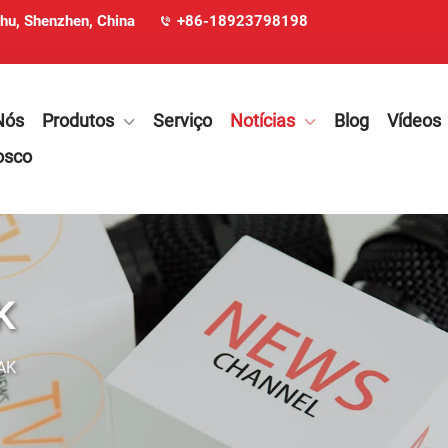
ohu, Shenzhen, China
+86-18923798198
Nós
Produtos
Serviço
Notícias
Blog
Vídeos
osco
K
AK