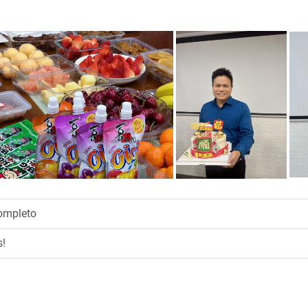
ompleto
s!