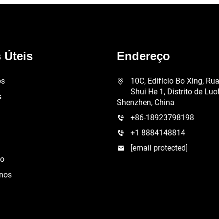
 Úteis
Endereço
ós
10C, Edifício Bo Xing, Ru
Shui He 1, Distrito de Luo
s
Shenzhen, China
+86-18923798198
+1 8884148814
[email protected]
ão
-nos