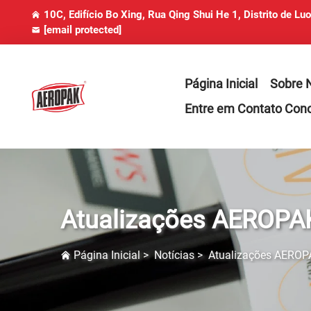
10C, Edifício Bo Xing, Rua Qing Shui He 1, Distrito de Lu
[email protected]
Página Inicial
Sobre 
Entre em Contato Con
Atualizações AEROPA
Página Inicial
>
Notícias
>
Atualizações AEROP