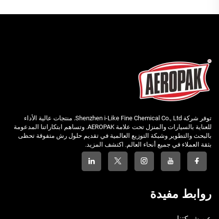
توفر شركة Shenzhen i-Like Fine Chemical Co., Ltd. منتجات عالية الأداء
للعناية بالسيارات والمنزل تحت علامة AEROPAK. وتساهم ابتكاراتنا المدعومة
بالبحث والتطوير وشبكة التوزيع العالمية في تقديم حلول رش متفوقة تحظى
بثقة العملاء في جميع أنحاء العالم. اكتشف المزيد.
روابط مفيدة
عن شركتنا