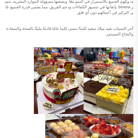
ه، ويُلهم الجميع بالاستمرار في النمو معًا. وبصفتها مسؤولة الموارد البشرية، تتمي
ز Serena بإتقانها في تنسيق الكفاءات ودعم الفريق، مما يضمن قدرة الجميع عل
ى التركيز في أعمالهم دون أي قلق.
أحر التمنيات بعيد ميلاد سعيد لكما! نتمنى لكما عامًا قادمًا مليئًا بالصحة والسعادة
والنجاح المستمر.