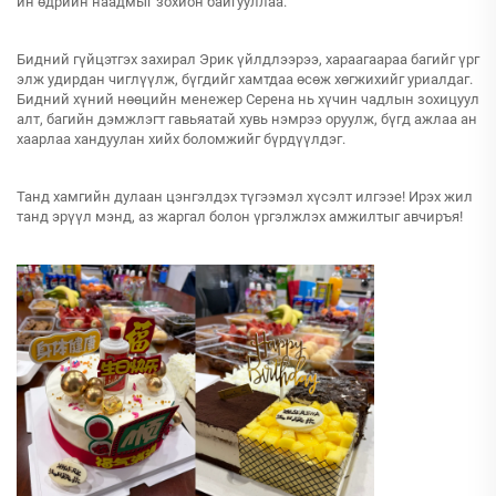
йн өдрийн наадмыг зохион байгууллаа.
Бидний гүйцэтгэх захирал Эрик үйлдлээрээ, хараагаараа багийг үрг
элж удирдан чиглүүлж, бүгдийг хамтдаа өсөж хөгжихийг уриалдаг.
Бидний хүний нөөцийн менежер Серена нь хүчин чадлын зохицуул
алт, багийн дэмжлэгт гавьяатай хувь нэмрээ оруулж, бүгд ажлаа ан
хаарлаа хандуулан хийх боломжийг бүрдүүлдэг.
Танд хамгийн дулаан цэнгэлдэх түгээмэл хүсэлт илгээе! Ирэх жил
танд эрүүл мэнд, аз жаргал болон үргэлжлэх амжилтыг авчиръя!