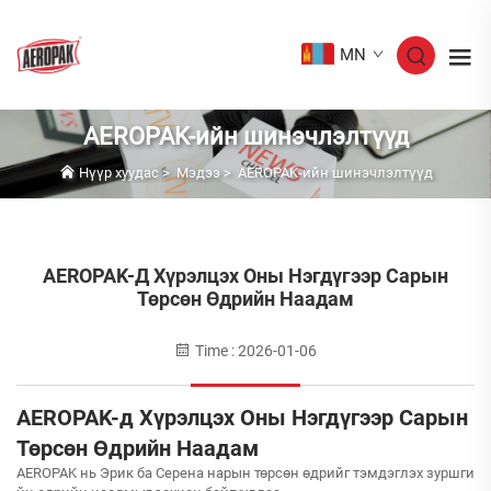
MN
AEROPAK-ийн шинэчлэлтүүд
Нүүр хуудас
>
Мэдээ
>
AEROPAK-ийн шинэчлэлтүүд
AEROPAK-Д Хүрэлцэх Оны Нэгдүгээр Сарын
Төрсөн Өдрийн Наадам
Time : 2026-01-06
AEROPAK-д Хүрэлцэх Оны Нэгдүгээр Сарын
Төрсөн Өдрийн Наадам
AEROPAK нь Эрик ба Серена нарын төрсөн өдрийг тэмдэглэх зуршги