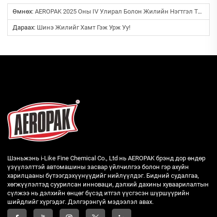
Өмнөх:
AEROPAK 2025 Оны IV Улирал Болон Жилийн Нэгтгэл Тайлан
Дараах:
Шинэ Жилийг Хамт Гэж Урж Уу!
Шэньжэнь i-Like Fine Chemical Co., Ltd нь AEROPAK брэнд дор өндөр
үзүүлэлттэй автомашины засвар үйлчилгээ болон гэр ахуйн
харилцааны бүтээгдэхүүнүүдийг нийлүүлдэг. Бидний судалгаа,
хөгжүүлэлтэд суурилсан инноваци, дэлхий дахины хуваарилалтын
сүлжээ нь дэлхийн өнцөг бүсэд итгэл үүсгэсэн шүршүүрийн
шийдлийг хүргэдэг. Дэлгэрэнгүй мэдээлэл авах.