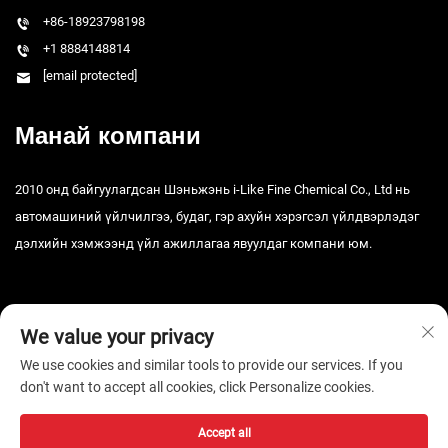
+86-18923798198
+1 8884148814
[email protected]
Манай компани
2010 онд байгуулагдсан Шэньжэнь i-Like Fine Chemical Co., Ltd нь
автомашиний үйлчилгээ, будаг, гэр ахуйн хэрэгсэл үйлдвэрлэдэг
дэлхийн хэмжээнд үйл ажиллагаа явуулдаг компани юм.
We value your privacy
We use cookies and similar tools to provide our services. If you
don't want to accept all cookies, click Personalize cookies.
Зохиогчийн эрх © 2026 Шэньчжэний i-Like Тоног төхөөрөмжийн ХХК.
Бүх эрх хуулиар хамгаалагдсан. -
Нууцлалын бодлого
Accept all