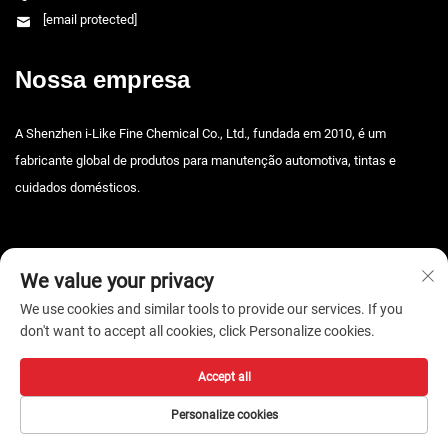
[email protected]
Nossa empresa
A Shenzhen i-Like Fine Chemical Co., Ltd., fundada em 2010, é um
fabricante global de produtos para manutenção automotiva, tintas e
cuidados domésticos.
We value your privacy
We use cookies and similar tools to provide our services. If you
don't want to accept all cookies, click Personalize cookies.
Copyright © 2026 Shenzhen i-Like Fine Chemical Co., Ltd. Todos os
direitos reservados. -
Política de Privacidade
Accept all
Personalize cookies