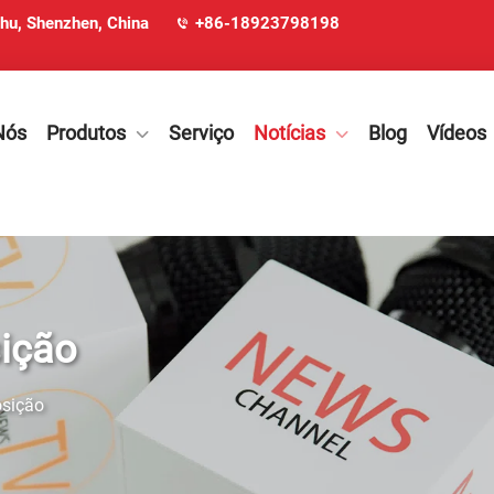
ohu, Shenzhen, China
+86-18923798198
Nós
Produtos
Serviço
Notícias
Blog
Vídeos
ição
osição