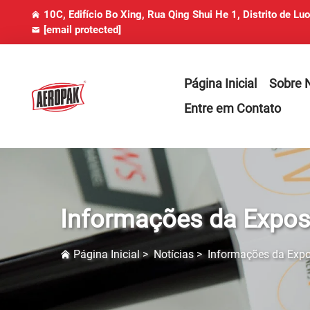
10C, Edifício Bo Xing, Rua Qing Shui He 1, Distrito de Lu
[email protected]
Página Inicial
Sobre 
Entre em Contato
Informações da Expos
Página Inicial
>
Notícias
>
Informações da Exp