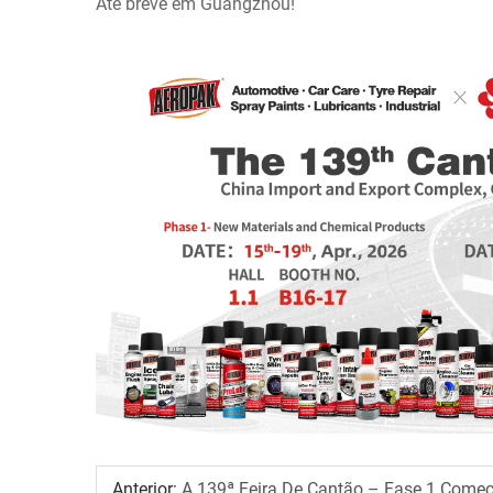
Até breve em Guangzhou!
Anterior:
A 139ª Feira De Cantão – Fase 1 Começ