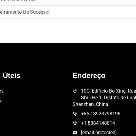
erramento De Sucesso!
 Úteis
Endereço
ós
10C, Edifício Bo Xing, Ru
Shui He 1, Distrito de Luo
s
Shenzhen, China
+86-18923798198
+1 8884148814
[email protected]