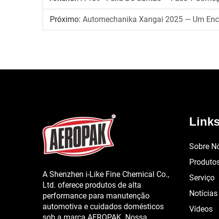
Próximo:
Automechanika Xangai 2025 — Um Enc
Links
Sobre N
Produto
A Shenzhen i-Like Fine Chemical Co.,
Serviço
Ltd. oferece produtos de alta
Notícias
performance para manutenção
automotiva e cuidados domésticos
Vídeos
sob a marca AEROPAK. Nossa