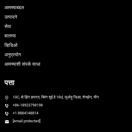
आमच्याबद्दल
उत्पादने
सेवा
बातम्या
व्हिडिओ
अनुप्रयोग
आमच्याशी संपर्क साधा
पत्ता
10C, बो झिंग इमारत, क्विंग शुई हे 1Rd, लुओहू जिल्हा, शेनझेन, चीन
+86-18923798198
+1 8884148814
[email protected]