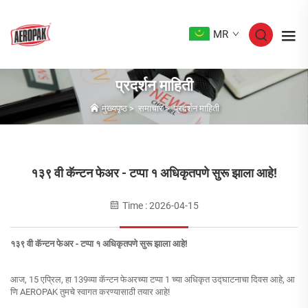
MR
प्रदर्शन माहिती
मुख्यपृष्ठ
>
समाचार
>
प्रदर्शन माहिती
१३९ वी कॅन्टन फेअर - टप्पा १ अधिकृतपणे सुरू झाला आहे!
Time : 2026-04-15
१३९ वी कॅन्टन फेअर - टप्पा १ अधिकृतपणे सुरू झाला आहे!
आज, 15 एप्रिल, हा 139व्या कॅन्टन फेअरच्या टप्पा 1 च्या अधिकृत उद्घाटनाचा दिवस आहे, आ
णि AEROPAK तुमचे स्वागत करण्यासाठी तयार आहे!