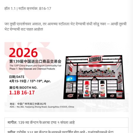
हॉल 1.1 | स्टॉल क्रमांक: B16-17
जर तुम्ही प्रदर्शनावर असाल, तर आमच्या स्टॉलला भेट देण्याची संधी सोडू नका — आम्ही तुमची
भेट घेण्याची वाट पाहत आहोत!
मागील:
139 व्या कॅन्टन फेअरचा टप्पा १ संपला आहे
पुढील:
एरोपॅक १३९ व्या कॅन्टन फेअरमध्ये प्रदर्शित होत आहे - गुआंगझोउमध्ये भेटू!