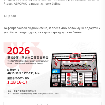
йгдэж, AEROPAK та нарыг хүлээж байна!
1.1-р зал
Та фэйрт байвал бидний стендыг посет хийх болоймуйн алдартай х
увилбарыг алдагдуулж, та нарыг хараад хүлээж байна!