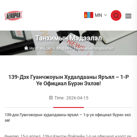
MN
Танхимын Мэдээлэл
Нүүр хуудас
>
Мэдээ
>
Танхимын Мэдээлэл
139-Дэх Гуанчжоуын Худалдааны Яръял – 1-Р
Үе Официал Бүрэн Эхлэв!
Time : 2026-04-15
139-дэх Гуанчжоуын худалдааны яръял – 1-р үе официал бүрэн эхл
эв!
Өнөдөр, 15-р април, 139-р Кантон Фэйрийн 1-р үе официал нээлт хи