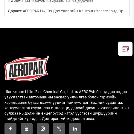
Өмнөх:
139-Р Кантон Фэйр-Ийн 1-Р Үе Дуусжээ
Дараах:
AEROPAK Нь 139 Дэх Удаагийн Кантоны Үзэсгэлэнд Оролцоно - Гуанжоуд Уулзацгаая!
Шэньжэнь i-Like Fine Chemical Co., Ltd нь AEROPAK брэнд дор өндөр
үзүүлэлттэй автомашины засвар үйлчилгээ болон гэр ахуйн
харилцааны бүтээгдэхүүнүүдийг нийлүүлдэг. Бидний судалгаа,
хөгжүүлэлтэд суурилсан инноваци, дэлхий дахины хуваарилалтын
сүлжээ нь дэлхийн өнцөг бүсэд итгэл үүсгэсэн шүршүүрийн
шийдлийг хүргэдэг. Дэлгэрэнгүй мэдээлэл авах.