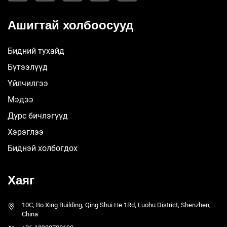
Ашигтай холбоосууд
Бидний тухайд
Бүтээлүүд
Үйлчилгээ
Мэдээ
Дүрс бичлэгүүд
Хэрэглээ
Биднэй холбогдох
Хаяг
10C, Bo Xing Building, Qing Shui He 1Rd, Luohu District, Shenzhen,
China