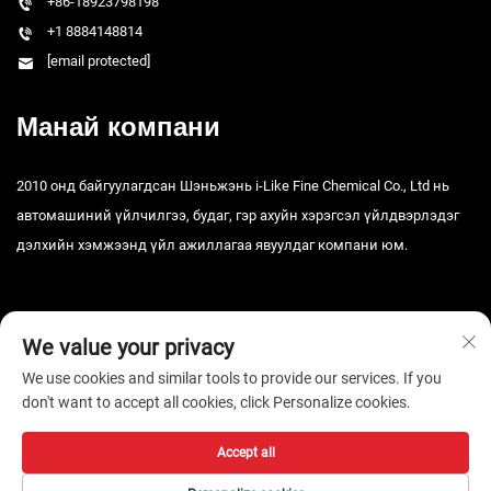
+86-18923798198
+1 8884148814
[email protected]
Манай компани
2010 онд байгуулагдсан Шэньжэнь i-Like Fine Chemical Co., Ltd нь
автомашиний үйлчилгээ, будаг, гэр ахуйн хэрэгсэл үйлдвэрлэдэг
дэлхийн хэмжээнд үйл ажиллагаа явуулдаг компани юм.
We value your privacy
We use cookies and similar tools to provide our services. If you
don't want to accept all cookies, click Personalize cookies.
Зохиогчийн эрх © 2026 Шэньчжэний i-Like Тоног төхөөрөмжийн ХХК.
Бүх эрх хуулиар хамгаалагдсан. -
Нууцлалын бодлого
Accept all