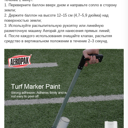
1. Переверните баллон вверх дном и направьте сопло в сторону
земли;
2. Держите баллон на высоте 12–15 см (4,7–5,9 дюйма) над
поверхностью земли;
3. Используйте распылительную рукоятку или линейную
разметочную машину Aeropak для нанесения прямых линий;
4. После каждого использования очищайте клапан, распыляя
средство в вертикальном положении в течение 2–3 секунд.