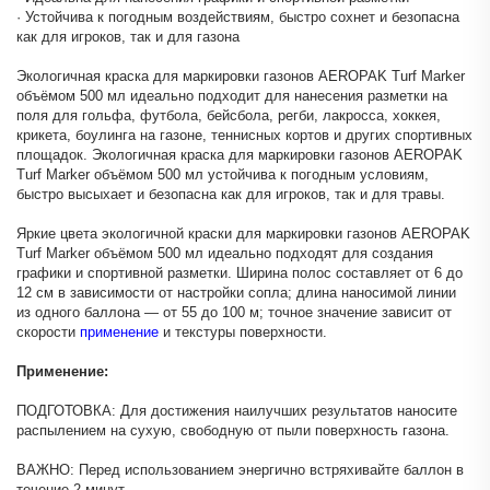
· Устойчива к погодным воздействиям, быстро сохнет и безопасна
как для игроков, так и для газона
Экологичная краска для маркировки газонов AEROPAK Turf Marker
объёмом 500 мл идеально подходит для нанесения разметки на
поля для гольфа, футбола, бейсбола, регби, лакросса, хоккея,
крикета, боулинга на газоне, теннисных кортов и других спортивных
площадок. Экологичная краска для маркировки газонов AEROPAK
Turf Marker объёмом 500 мл устойчива к погодным условиям,
быстро высыхает и безопасна как для игроков, так и для травы.
Яркие цвета экологичной краски для маркировки газонов AEROPAK
Turf Marker объёмом 500 мл идеально подходят для создания
графики и спортивной разметки. Ширина полос составляет от 6 до
12 см в зависимости от настройки сопла; длина наносимой линии
из одного баллона — от 55 до 100 м; точное значение зависит от
скорости
применение
и текстуры поверхности.
Применение:
ПОДГОТОВКА: Для достижения наилучших результатов наносите
распылением на сухую, свободную от пыли поверхность газона.
ВАЖНО: Перед использованием энергично встряхивайте баллон в
течение 2 минут.