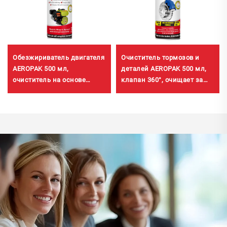
Обезжириватель двигателя
Очиститель тормозов и
AEROPAK 500 мл,
деталей AEROPAK 500 мл,
очиститель на основе
клапан 360°, очищает за
растворителя, средство для
секунды, для тормозной
чистки и ухода за
системы
автомобилем