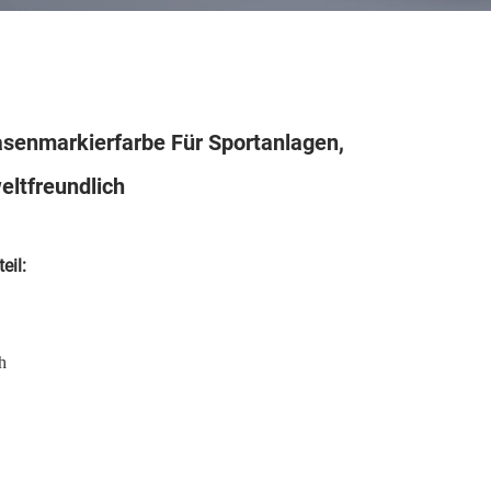
enmarkierfarbe Für Sportanlagen,
ltfreundlich
eil:
h