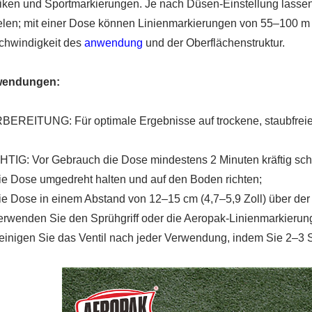
iken und Sportmarkierungen. Je nach Düsen-Einstellung lassen 
elen; mit einer Dose können Linienmarkierungen von 55–100 m Lä
chwindigkeit des
anwendung
und der Oberflächenstruktur.
endungen:
EREITUNG: Für optimale Ergebnisse auf trockene, staubfrei
TIG: Vor Gebrauch die Dose mindestens 2 Minuten kräftig schü
ie Dose umgedreht halten und auf den Boden richten;
ie Dose in einem Abstand von 12–15 cm (4,7–5,9 Zoll) über der
erwenden Sie den Sprühgriff oder die Aeropak-Linienmarkierun
einigen Sie das Ventil nach jeder Verwendung, indem Sie 2–3 