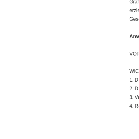
Graf
erzi
Ges
Anw
VORB
WICH
1. D
2. D
3. V
4. R