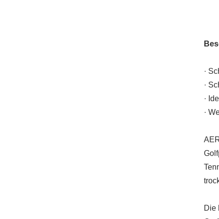
Bes
· Sc
· Sc
· Id
· We
AERO
Golf
Tenn
troc
Die 