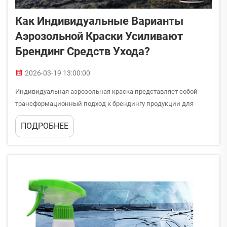
Как Индивидуальные Варианты
Аэрозольной Краски Усиливают
Брендинг Средств Ухода?
2026-03-19 13:00:00
Индивидуальная аэрозольная краска представляет собой
трансформационный подход к брендингу продукции для
ухода, где визуальная идентичность напрямую влияет на
ПОДРОБНЕЕ
доверие потребителей и позиционирование на рынке. Когда
производители продукции для ухода используют
индивидуальную аэрозольную краску...