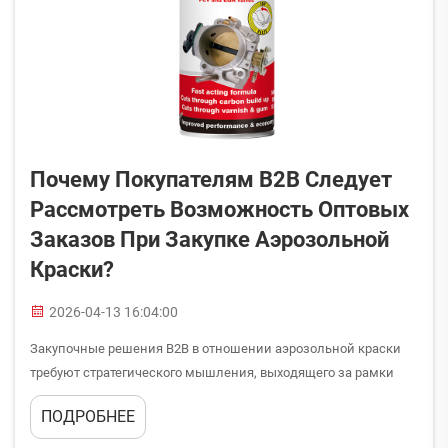
Почему Покупателям B2B Следует
Рассмотреть Возможность Оптовых
Заказов При Закупке Аэрозольной
Краски?
2026-04-13 16:04:00
Закупочные решения B2B в отношении аэрозольной краски
требуют стратегического мышления, выходящего за рамки
простого расчёта цены за единицу. Когда компаниям
ПОДРОБНЕЕ
требуются надёжные лакокрасочные решения для
производства, технического обслуживания или перепродажи,