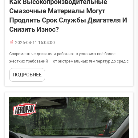
Как Высокопроизводительные
Смазочные Материалы Могут
Продлить Срок Службы Двигателя И
Снизить Износ?
2026-04-11 16:04:00
Современные двигатели работают в условиях всё более
жёстких требований — от экстремальных температур до сред с
высоким давлением, что ставит механические компоненты
ПОДРОБНЕЕ
на грань их возможностей. Ключ к сохранению целостности
двигателя и максимизации срока его эксплуатации заключа...