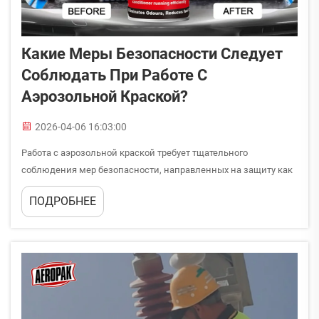
Какие Меры Безопасности Следует
Соблюдать При Работе С
Аэрозольной Краской?
2026-04-06 16:03:00
Работа с аэрозольной краской требует тщательного
соблюдения мер безопасности, направленных на защиту как
вашего здоровья, так и окружающей среды. Независимо от
ПОДРОБНЕЕ
того, являетесь ли вы профессиональным подрядчиком,
любителем, выполняющим работы самостоятельно, или
промышленным работником, понимание правильных
рекомендаций по технике безопасности...