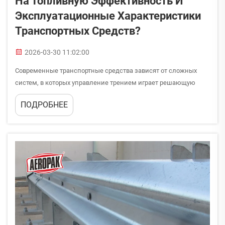
На Топливную Эффективность И
Эксплуатационные Характеристики
Транспортных Средств?
2026-03-30 11:02:00
Современные транспортные средства зависят от сложных
систем, в которых управление трением играет решающую
роль при определении общих эксплуатационных
ПОДРОБНЕЕ
характеристик и эксплуатационных затрат. Понимание того,
как смазочные материалы напрямую влияют на топливную
эффективность и эксплуатационные характеристики
транспортных средств, позволяет ...