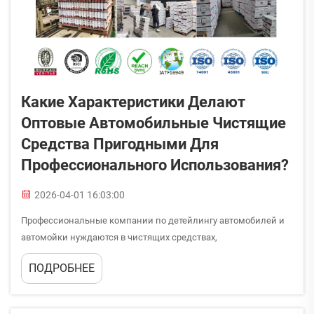
Какие Характеристики Делают
Оптовые Автомобильные Чистящие
Средства Пригодными Для
Профессионального Использования?
2026-04-01 16:03:00
Профессиональные компании по детейлингу автомобилей и
автомойки нуждаются в чистящих средствах,
обеспечивающих стабильные и высококачественные
ПОДРОБНЕЕ
результаты на самых разных типах транспортных средств и в
различных условиях. Разница между бытовыми и
профессиональными оптовыми...