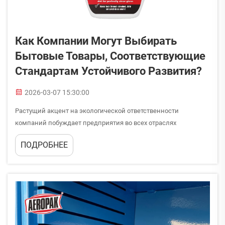
Как Компании Могут Выбирать
Бытовые Товары, Соответствующие
Стандартам Устойчивого Развития?
2026-03-07 15:30:00
Растущий акцент на экологической ответственности
компаний побуждает предприятия во всех отраслях
тщательно анализировать свои закупочные решения,
ПОДРОБНЕЕ
особенно в отношении повседневных операционных
потребностей. Компании всё чаще ищут устойчивые...