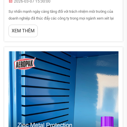
2026-03-07 15:30:00
Sự nhấn mạnh ngày càng tăng đối với trách nhiệm môi trường của
doanh nghiệp đã thúc đẩy các công ty trong mọi ngành xem xét lại
các quyết định mua sắm của mình, đặc biệt là đối với những nhu yếu
XEM THÊM
phẩm vận hành hàng ngày. Các công ty ngày càng tìm kiếm các sản
phẩm bền vững...