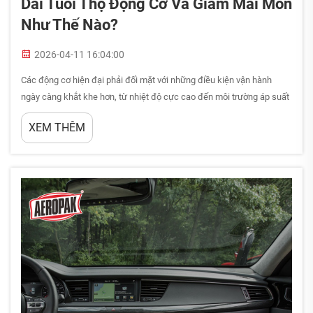
Dài Tuổi Thọ Động Cơ Và Giảm Mài Mòn
Như Thế Nào?
2026-04-11 16:04:00
Các động cơ hiện đại phải đối mặt với những điều kiện vận hành
ngày càng khắt khe hơn, từ nhiệt độ cực cao đến môi trường áp suất
lớn, khiến các bộ phận cơ khí phải hoạt động gần giới hạn chịu đựng.
XEM THÊM
Chìa khóa để duy trì độ nguyên vẹn của động cơ và tối đa hóa tuổi
thọ vận hành nằm ở...