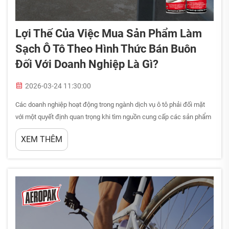
Lợi Thế Của Việc Mua Sản Phẩm Làm
Sạch Ô Tô Theo Hình Thức Bán Buôn
Đối Với Doanh Nghiệp Là Gì?
2026-03-24 11:30:00
Các doanh nghiệp hoạt động trong ngành dịch vụ ô tô phải đối mặt
với một quyết định quan trọng khi tìm nguồn cung cấp các sản phẩm
vệ sinh: nên mua sản phẩm làm sạch ô tô theo hình thức bán buôn
XEM THÊM
hay tiếp tục mua lẻ. Quyết định này ảnh hưởng đáng kể đến chi phí
vận hành, hàng tồn...