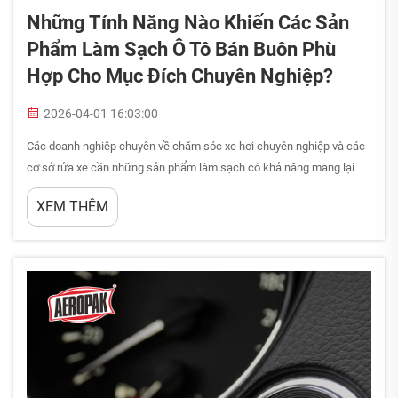
Những Tính Năng Nào Khiến Các Sản
Phẩm Làm Sạch Ô Tô Bán Buôn Phù
Hợp Cho Mục Đích Chuyên Nghiệp?
2026-04-01 16:03:00
Các doanh nghiệp chuyên về chăm sóc xe hơi chuyên nghiệp và các
cơ sở rửa xe cần những sản phẩm làm sạch có khả năng mang lại
kết quả đồng đều và chất lượng cao trên nhiều loại xe và điều kiện
XEM THÊM
khác nhau. Sự khác biệt giữa sản phẩm dành cho người tiêu dùng và
sản phẩm chuyên dụng cấp độ chuyên nghiệp…