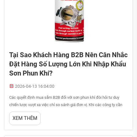
Tại Sao Khách Hàng B2B Nên Cân Nhắc
Đặt Hàng Số Lượng Lớn Khi Nhập Khẩu
Sơn Phun Khí?
2026-04-13 16:04:00
Các quyết định mua sắm B2B đối với sơn phun khí đòi hỏi tư duy
chiến lược vượt xa việc chỉ so sánh giá đơn vị. Khi các công ty cần
các giải pháp phủ đáng tin cậy cho sản xuất, bảo trì hoặc bán lại,
XEM THÊM
phương thức mua sắm trực tiếp ảnh hưởng đến hiệu quả hoạt động...