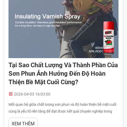
Tại Sao Chất Lượng Và Thành Phần Của
Sơn Phun Ảnh Hưởng Đến Độ Hoàn
Thiện Bề Mặt Cuối Cùng?
2026-04-03 16:03:00
Mối quan hệ giữa chất lượng sơn phun và độ hoàn thiện bề mặt cuối
cùng là yếu tố nền tảng để đạt được kết quả chuyên nghiệp trong
mọi ứng dụng phủ. Khi các thợ sơn và chuyên gia công nghiệp đầu tư
XEM THÊM
vào các công thức sơn phun cao cấp, họ thực chất đang...