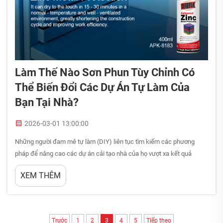
Làm Thế Nào Sơn Phun Tùy Chỉnh Có
Thể Biến Đổi Các Dự Án Tự Làm Của
Bạn Tại Nhà?
2026-03-01 13:00:00
Những người đam mê tự làm (DIY) liên tục tìm kiếm các phương
pháp để nâng cao các dự án cải tạo nhà của họ vượt xa kết quả
thông thường, và sơn phun tùy chỉnh nổi lên như một trong những
XEM THÊM
công cụ linh hoạt nhất nhằm đạt được lớp hoàn thiện chất lượng
chuyên nghiệp. Khác với các loại cọ hoặc con lăn truyền thống...
Trước
1
2
3
4
5
Tiếp theo