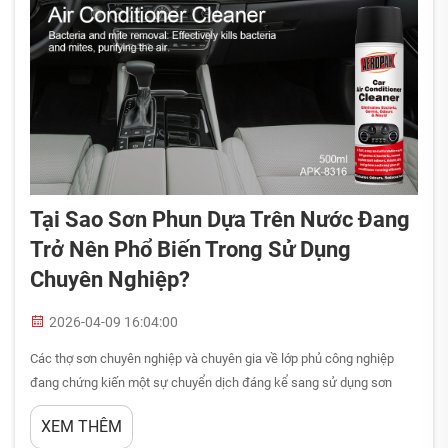
Tại Sao Sơn Phun Dựa Trên Nước Đang
Trở Nên Phổ Biến Trong Sử Dụng
Chuyên Nghiệp?
2026-04-09 16:04:00
Các thợ sơn chuyên nghiệp và chuyên gia về lớp phủ công nghiệp
đang chứng kiến một sự chuyển dịch đáng kể sang sử dụng sơn
phun dựa trên nước trong nhiều lĩnh vực, từ hoàn thiện lại xe ô tô đến
XEM THÊM
các ứng dụng kiến trúc. Sự chuyển đổi này bắt nguồn từ sự kết hợp