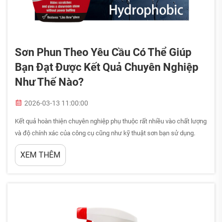
Sơn Phun Theo Yêu Cầu Có Thể Giúp
Bạn Đạt Được Kết Quả Chuyên Nghiệp
Như Thế Nào?
2026-03-13 11:00:00
Kết quả hoàn thiện chuyên nghiệp phụ thuộc rất nhiều vào chất lượng
và độ chính xác của công cụ cũng như kỹ thuật sơn bạn sử dụng.
Mặc dù các phương pháp truyền thống như dùng cọ hoặc con lăn vẫn
XEM THÊM
có vai trò nhất định, sơn phun tùy chỉnh lại mang đến những ưu điểm
độc đáo có thể làm thay đổi toàn bộ dự án của bạn...