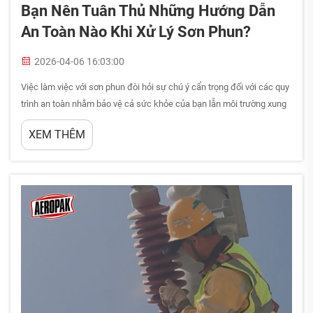
Bạn Nên Tuân Thủ Những Hướng Dẫn
An Toàn Nào Khi Xử Lý Sơn Phun?
2026-04-06 16:03:00
Việc làm việc với sơn phun đòi hỏi sự chú ý cẩn trọng đối với các quy
trình an toàn nhằm bảo vệ cả sức khỏe của bạn lẫn môi trường xung
quanh. Dù bạn là nhà thầu chuyên nghiệp, người đam mê tự làm
XEM THÊM
(DIY) hay công nhân trong ngành công nghiệp, việc hiểu rõ các
hướng dẫn an toàn đúng cách...