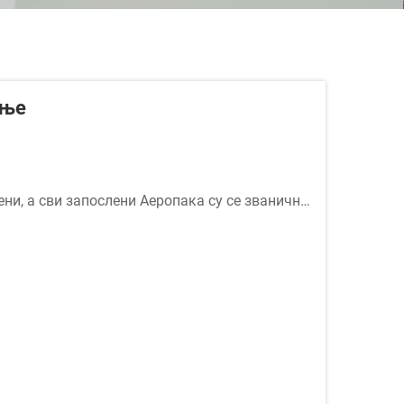
ање
ни, а сви запослени Аеропака су се званично
њу током празника Наш тим је спреман да...