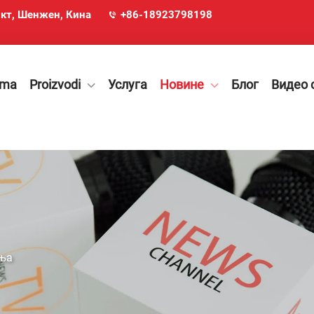
икт, Шенжен, Кина
+86-18923798198
ama
Proizvodi
Услуга
Новине
Блог
Видео 
ња