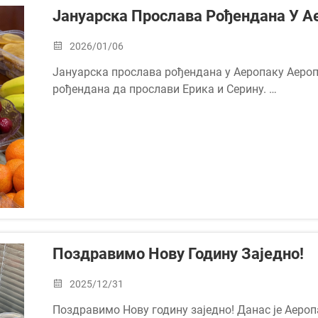
Јануарска Прослава Рођендана У А
2026/01/06
Јануарска прослава рођендана у Аеропаку Аеропа
рођендана да прослави Ерика и Серину.
Као наш извршни директор, Ерик доследно води т
све да...
Поздравимо Нову Годину Заједно!
2025/12/31
Поздравимо Нову годину заједно! Данас је Аеро