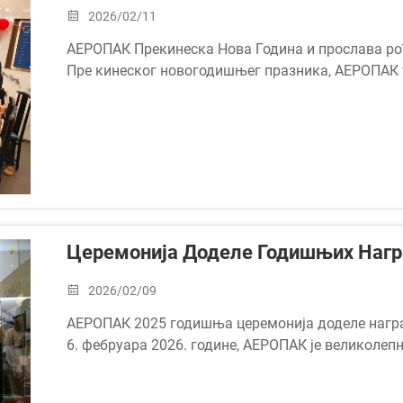
2026/02/11
АЕРОПАК Прекинеска Нова Година и прослава р
Пре кинеског новогодишњег празника, АЕРОПАК ти
године како би прославио и поздравио предстој
Такође смо узели
Церемонија Доделе Годишњих Наг
2026/02/09
АЕРОПАК 2025 годишња церемонија доделе наг
6. фебруара 2026. године, АЕРОПАК је великолеп
2025. годину.
У АЕРОПАК-у, чврсто верујемо да раст долази о