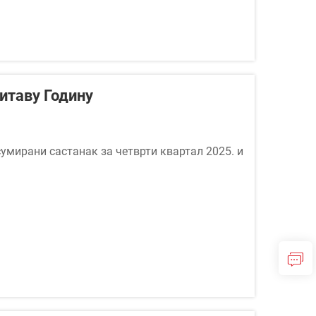
итаву Годину
 сумирани састанак за четврти квартал 2025. и
дељења за подршку бизнису, укључујући
руку и куповину. &lt...