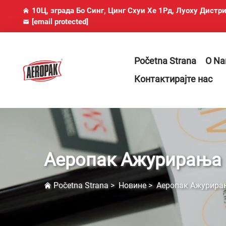
10Ц, зграда Бо Синг, Цинг Схуи Хе 1Рд, Луоху Дистр
[email protected]
Početna Strana
O N
Контактирајте нас
Аеропак Ажурирања
Početna Strana
>
Новине
>
Аеропак Ажурира