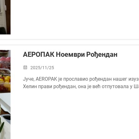
АЕРОПАК Ноември Рођендан
2025/11/25
Јуче, AEROPAK је прославио рођендан нашег изузе
Хелин прави рођендан, она је већ отпутовала у Ш
присуствовала изложби Automechanika Шангај 2025