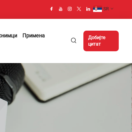
SR
снимци
Примена
Добијте
цитат