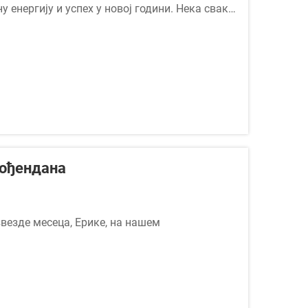
у енергију и успех у новој години. Нека сваки
 &lt...
ођендана
звезде месеца, Ерике, на нашем
ећи непроцењиву...