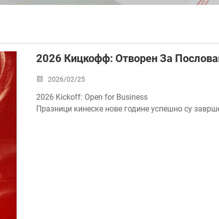
2026 Кицкофф: Отворен За Послов
2026/02/25
2026 Kickoff: Open for Business
Празници кинеске нове године успешно су заврше
вратили на посао.
Хвала вам на стрпље