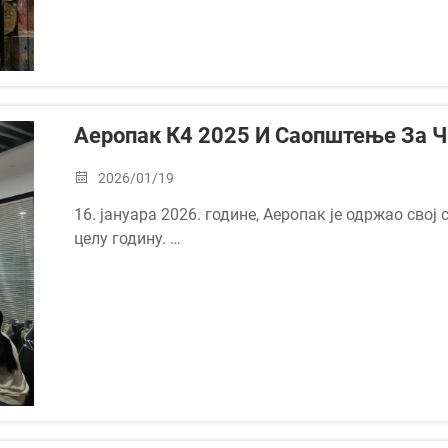
континуирано побољшање, имамо...
Аеропак К4 2025 И Саопштење За Ч
2026/01/19
16. јануара 2026. године, Аеропак је одржао свој
целу годину.
Састанак је почео са извештајима различитих о
финансије, људске ресурсе, промоцију бренда, испо