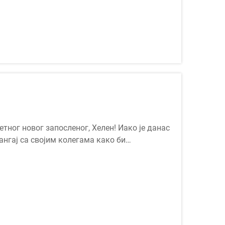
тног новог запосленог, Хелен! Иако је данас
ангај са својим колегама како би
, па зато ...