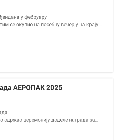
ођендана у фебруару
м се окупио на посебну вечерју на крају
ећи фестивал.
рада АЕРОПАК 2025
рада
но одржао церемонију доделе награда за
д охрабрења и признања. Да би инспирисали