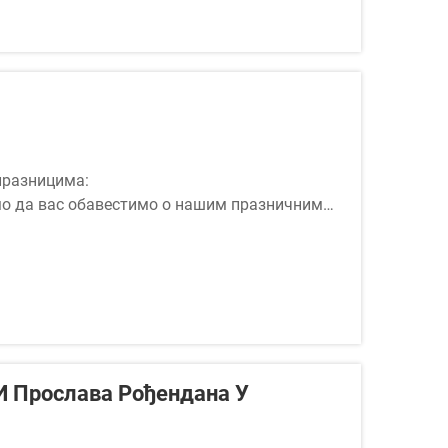
празницима:
мо да вас обавестимо о нашим празничним
уара (тор
И Прослава Рођендана У