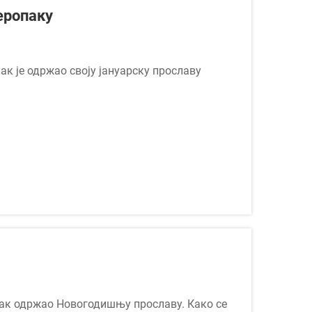
еропаку
к је одржао своју јануарску прославу
им напред кроз акцију и визију, инспиришући
пак одржао Новогодишњу прославу. Како се