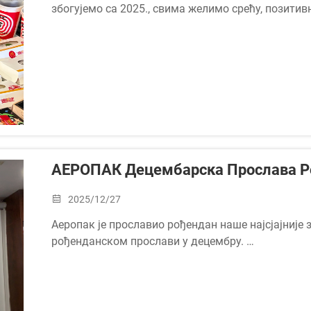
збогујемо са 2025., свима желимо срећу, позитивн
дан нове године буде испуњен радошћу и осмехом!
АЕРОПАК Децембарска Прослава Р
2025/12/27
Аеропак је прославио рођендан наше најсјајније 
рођенданском прослави у децембру.
Ерика је са Аеропаком више од десет година, чин