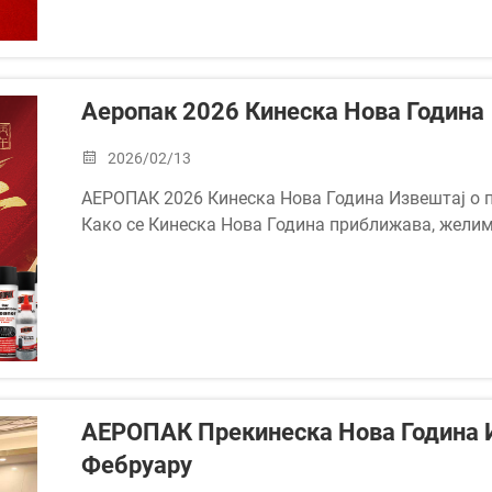
Аеропак 2026 Кинеска Нова Година
2026/02/13
АЕРОПАК 2026 Кинеска Нова Година Извештај о 
Како се Кинеска Нова Година приближава, жели
аранжманима на следећи начин:
Датуми одмора: 14. фебруар (субота) до 24. фебр
АЕРОПАК Прекинеска Нова Година 
Фебруару