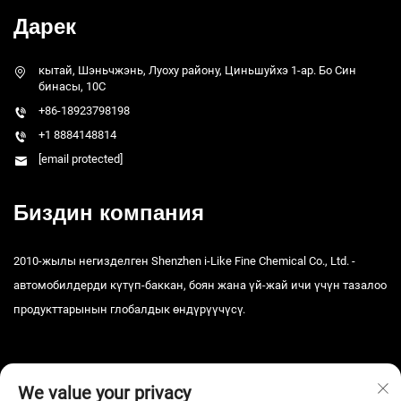
Дарек
кытай, Шэньчжэнь, Луоху району, Циньшуйхэ 1-ар. Бо Син
бинасы, 10C
+86-18923798198
+1 8884148814
[email protected]
Биздин компания
2010-жылы негизделген Shenzhen i-Like Fine Chemical Co., Ltd. -
автомобилдерди күтүп-баккан, боян жана үй-жай ичи үчүн тазалоо
продукттарынын глобалдык өндүрүүчүсү.
We value your privacy