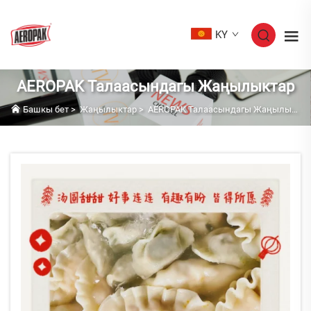
KY
AEROPAK Талаасындагы Жаңылыктар
Башкы бет
>
Жаңылыктар
>
AEROPAK Талаасындагы Жаңылыктар