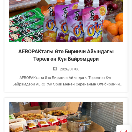
AEROPAKтагы Өтө Биринчи Айындагы
Төрөлгөн Күн Байрэмдери
2026/01/06
AEROPAKтагы Өтө Биринчи Айындагы Төрөлгөн Күн
Байрэмдери AEROPAK Эрик менен Серенанын Өтө биринчи
айында төрөлгөн күнүн байрэмдөө үчүн жыйналды.
Биздин CEO болуп, Эрик үй-бүлөнүн алга карай өнүгүшүн
арекеттери менен гана эмес, көз карары менен да башкара
берет, бардык кишилерди...