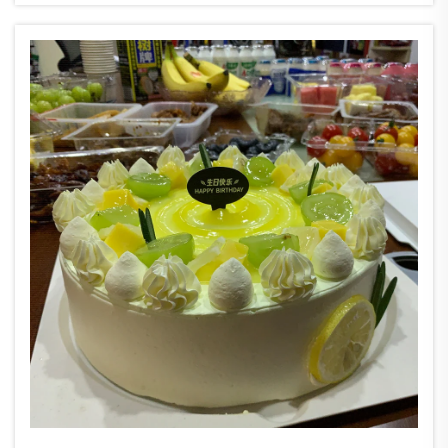
AEROPAK декабрдеги бийик жылдыздарыбыздын бири Эрика
туулган күнүн майрамдап белгиледи.
Эрика AEROPAK менен он жылдан ашык мүддөт бою болуп
келет, ал маанилүү...