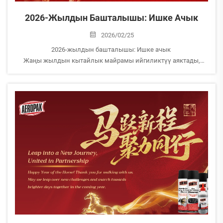
2026-Жылдын Башталышы: Ишке Ачык
2026/02/25
2026-жылдын башталышы: Ишке ачык
Жаңы жылдын кытайлык майрамы ийгиликтүү аяктады,
жана бардык AEROPAK кызматкерлери расмий түрдө ишке
кайтты.
Майрам убактысында сиздин чыдамдуулугуңуз үчүн рахмат –
Биздин команда ишке даяр...