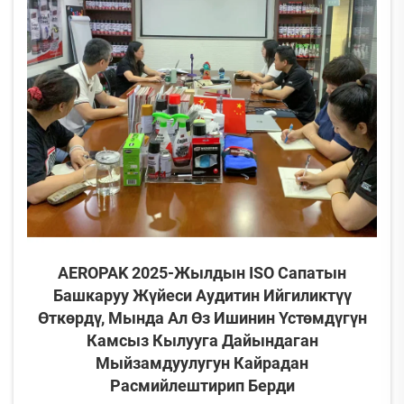
AEROPAK 2025-Жылдын ISO Сапатын
Башкаруу Жүйеси Аудитин Ийгиликтүү
Өткөрдү, Мында Ал Өз Ишинин Үстөмдүгүн
Камсыз Кылууга Дайындаган
Мыйзамдуулугун Кайрадан
Расмийлештирип Берди