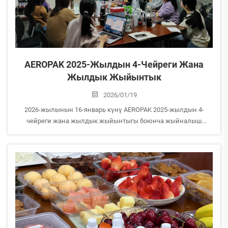
AEROPAK 2025-Жылдын 4-Чейреги Жана
Жылдык Жыйынтык
2026/01/19
2026-жылынын 16-январь күнү AEROPAK 2025-жылдын 4-
чейреги жана жылдык жыйынтыгы боюнча жыйналыш
өткәрдү.
Бул жыйналыш Карыз, Инсандардын ресурстары, Брендди
танытуу, Жөнөтүү жана Сатып алуу кабыл алуу киргизилген ар
кандай бизнестик колдоо бөлүмдөрүнүн барактары менен
башталды. &lt...