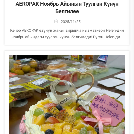
AEROPAK Ноябрь Айынын Туулган Күнүн
Белгилөө
2025/11/25
Кечээ AEROPAK өзүнүн жаңы, айрыкча кызматкери Helen-дин
ноябрь айындагы туулган күнүн белгиледи! Бүгүн Helen-дин
чыныгы туулган күнү болсо да, ал башкалар менен бирге
Автомеханика Шанхай 2025 көргөзмөсүнө баруу үчүн
Шанхайга чыгышып кетти, ошондуктан ...