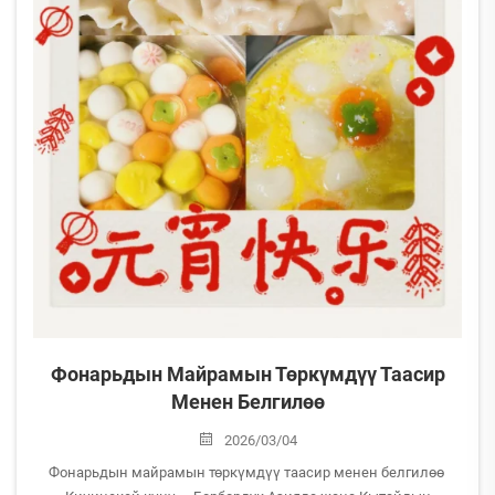
Фонарьдын Майрамын Төркүмдүү Таасир
Менен Белгилөө
2026/03/04
Фонарьдын майрамын төркүмдүү таасир менен белгилөө