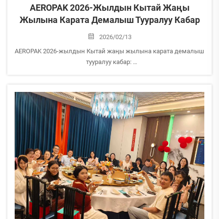
AEROPAK 2026-Жылдын Кытай Жаңы
Жылына Карата Демалыш Тууралуу Кабар
2026/02/13
AEROPAK 2026-жылдын Кытай жаңы жылына карата демалыш
тууралуу кабар:
Кытай жаңы жылы жакындап келгендиктен, биз сизге
төмөнкүдөй демалыш убактысы тууралуу маалымат беребиз:
Демалыш убактысы: 14-февраль (иштеген жума) – 24-февраль
(сейшемби),...