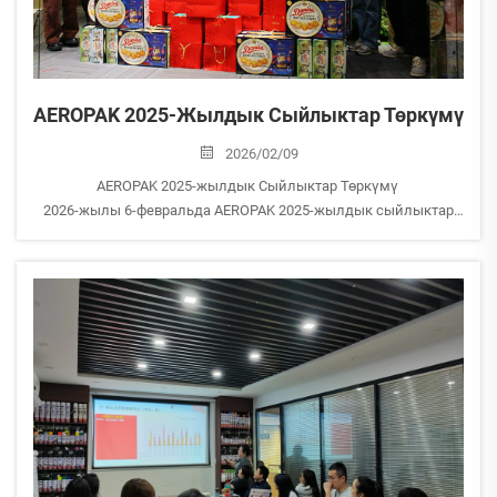
AEROPAK 2025-Жылдык Сыйлыктар Төркүмү
2026/02/09
AEROPAK 2025-жылдык Сыйлыктар Төркүмү
2026-жылы 6-февральда AEROPAK 2025-жылдык сыйлыктар
төркүмүн башкаруу менен улуу тойдун өткөрүлдү.
AEROPAKта биз өсүштүн түзүлүшүн жана тануунун негизинде
болгонун ишенип, тиешелүү өнүгүүнү түрткүлөө үчүн биз...