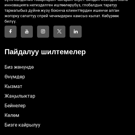
инновацияга негизделген иштөөлөрүбүз, глобалдык таратуу
тармагыбыз дүйнө жүзү боюнча клиенттердин ишенчи алган
жогорку сапаттуу спрей чечимдерин камсыз кылат. Көбүрөөк
билүү.
Пайдалуу шилтемелер
Биз жөнүндө
Өнүмдөр
Кызмат
Жаңылыктар
Бейнелер
Көлөм
Бизге кайрылуу