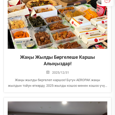
Жаңы Жылды Биргелеше Каршы
Алыңыздар!
2025/12/31
Жаңы жылды биргелеп каршоо! Бүгүн AEROPAK жаңы
жылдын тойун өткөрдү. 2025-жылды кошоо менен кошоо үчүн
кош айтып, жаңы жылда баарыбызга кубаныч, оң күй жана
ийгилик тилейм. Жаңы жылдын ар бир күнү кубаныч менен
жаркыраган болсун!