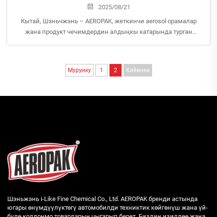
2025/08/21
Кытай, Шэньчжэнь – AEROPAK, жеткинчи aerosol орамалар
жана продукт чечимдердин алдыңкы катарында турган
компания, 2025-жылдын ISO Сапатын Башкаруу Жүйеси
боюнча жүргүзүлгөн толук аудитин ийгиликтүү өткөрдү. Бул
маанилүү жыйналышка башкарман Эрик катышты,...
Мурунку
1
2
Кийинки
Шэньжэнь i-Like Fine Chemical Co., Ltd. AEROPAK бренди астында
югары өнүмдүүлүктөгү автомобилди техниктик көйгөнүш жана үй-
бүлө колдонмо товарларын чыгарып берет. Биздин изилдөө жана