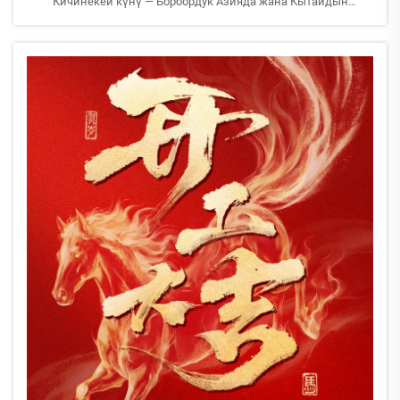
Кичинекей күнү — Борбордук Азияда жана Кытайдын
традициялык майрамдарынын бири болгон Фонарьдын
майрамы болгон. Кытайдын Жаңы жыл майрамын төркүмдүү
таасир менен белгилөө ылдам гана аяктабат, ал Фонарьдын
майрамынан кийин гана аяктайт.
AEROPAKта биз бардыгыбыз бирге жыйланып, таньюан (таттуу
күрүч топурактары) жана думплерлерди пешке салып, жедел
тойлоо үчүн жыйланганбыз...