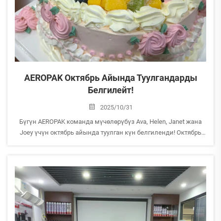
AEROPAK Октябрь Айында Туулгандарды
Белгилейт!
2025/10/31
Бүгүн AEROPAK команда мүчөлөрүбүз Ava, Helen, Janet жана
Joey үчүн октябрь айында туулган күн белгиленди! Октябрь
биз үчүн эң борборку айлардын бири болуп саналат, анткени
бүткүл команда Кантон ярмаркасына жана алдан кийинки
көргөзүүлөргө даярданууга бүтүн дилден камтылган...