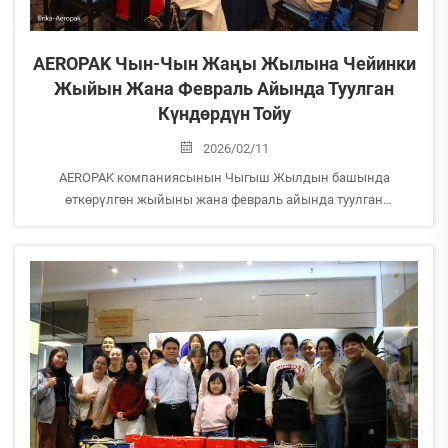
AEROPAK Чын-Чын Жаңы Жылына Чейинки
Жыйын Жана Февраль Айында Туулган
Күндөрдүн Тойу
2026/02/11
AEROPAK компаниясынын Чыгыш Жылдын башында
өткөрүлгөн жыйыны жана февраль айында туулган
адамдардын төрөлүш күнүн төркүмдүү таасир этип
өткөрүлгөн тойу
Чыгыш Жылдын башында өткөрүлгөн демалышка чейин
AEROPAK командасы жылдын аягында өткөрүлгөн айрым
түштүк тойго жыйланып, майрамдын келечегин төркүмдүү
таасир этип өткөрүшкөн.
Биз ошондой эле ...