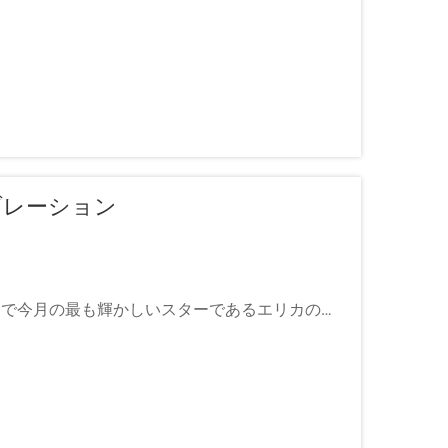
レブレーション
ョンで今月の最も輝かしいスターであるエリカの誕
社にとって非常に貴重な存在です…