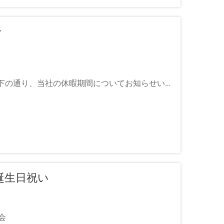
せ
下の通り、当社の休暇期間についてお知らせいた
まで、...
の誕生日祝い
賀会