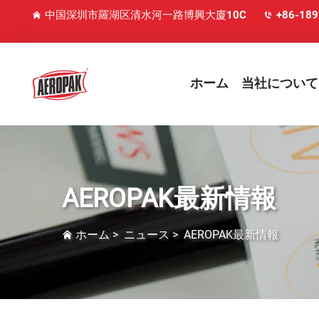
中国深圳市羅湖区清水河一路博興大廈10C
+86-18
ホーム
当社について
AEROPAK最新情報
ホーム
>
ニュース
>
AEROPAK最新情報