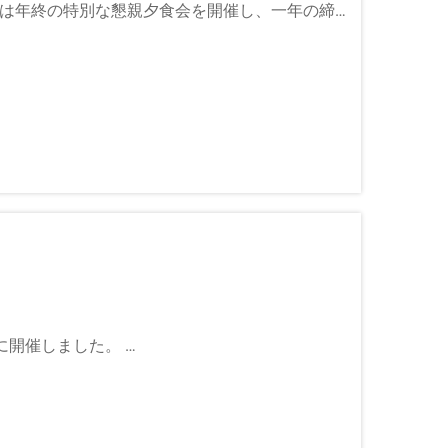
ームは年終の特別な懇親夕食会を開催し、一年の締
備をしました。
盛大に開催しました。
firmly信じています。継続的な改善を促すた