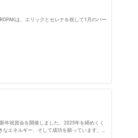
EROPAKは、エリックとセレナを祝して1月のバー
面で一貫してチームを前進させ、全員が励まされる
は新年祝賀会を開催しました。2025年を締めくく
きなエネルギー、そして成功を願っています。新
..