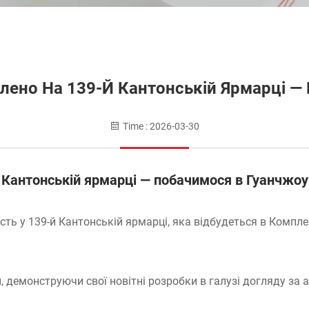
ено На 139-Й Кантонській Ярмарці —
Time : 2026-03-30
Кантонській ярмарці — побачимося в Гуанчжоу
ь у 139-й Кантонській ярмарці, яка відбудеться в Комплек
 демонструючи свої новітні розробки в галузі догляду за