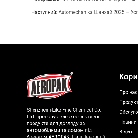
Наступний:
Automechanika Шанхай 2025 — Ус
Кори
Про нас
Продук
Shenzhen i-Like Fine Chemical Co.,
Обслуг
Ltd. пропонує високоефективні
Новини
продукти для догляду за
автомобілями та домом під
Відео
брендом AEROPAK. Наші інновації,