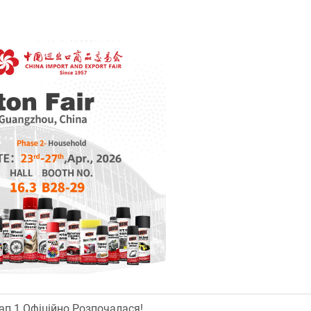
п 1 Офіційно Розпочалася!