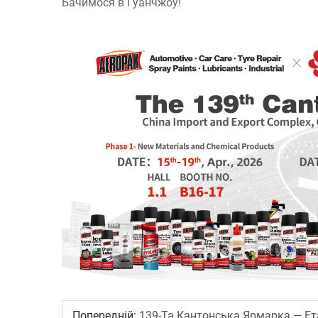
Бачимося в Гуанчжоу!
Попередній:
139-Та Кантонська Ярмарка — Ета