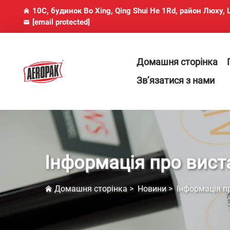
10C, будинок Bo Xing, Qing Shui He 1Rd, район Люху
[email protected]
Домашня сторінка
Зв’язатися з нами
Інформація про вист
Домашня сторінка
>
Новини
>
Інформація п