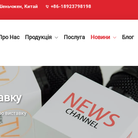
, Шеньчжен, Китай
+86-18923798198
Про Нас
Продукція
Послуга
Новини
Блог
авку
ро виставку