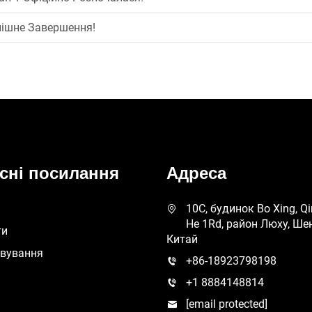
пішне Завершення!
сні посилання
Адреса
10C, будинок Bo Xing, Qi
He 1Rd, район Люху, Ше
ти
Китай
овування
+86-18923798198
+1 8884148814
[email protected]