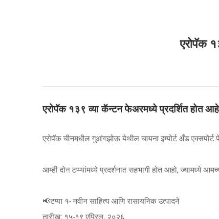
एरोपॅक १३
एरोपॅक १३९ व्या कॅन्टन फेअरमध्ये प्रदर्शित होत आहे 
एरोपॅक चीनमधील गुआंगझोऊ येथील चायना इम्पोर्ट अँड एक्सपोर्ट फ
आम्ही दोन टप्प्यांमध्ये प्रदर्शनात सहभागी होत आहो, ज्यामध्ये
📢टप्पा १- नवीन साहित्य आणि रासायनिक उत्पादने
तारीख: १५-१९ एप्रिल, २०२६