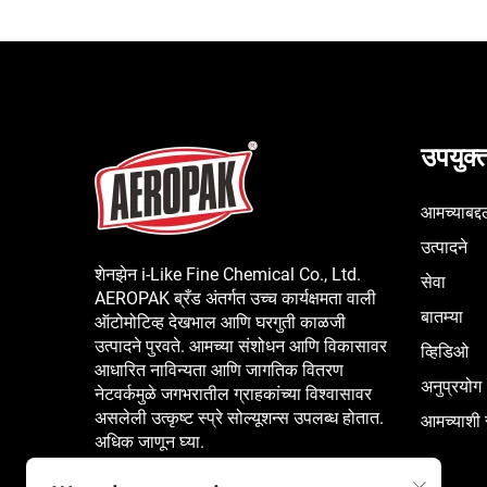
उपयुक्त
आमच्याबद्द
उत्पादने
शेनझेन i-Like Fine Chemical Co., Ltd.
सेवा
AEROPAK ब्रँड अंतर्गत उच्च कार्यक्षमता वाली
बातम्या
ऑटोमोटिव्ह देखभाल आणि घरगुती काळजी
उत्पादने पुरवते. आमच्या संशोधन आणि विकासावर
व्हिडिओ
आधारित नाविन्यता आणि जागतिक वितरण
अनुप्रयोग
नेटवर्कमुळे जगभरातील ग्राहकांच्या विश्वासावर
असलेली उत्कृष्ट स्प्रे सोल्यूशन्स उपलब्ध होतात.
आमच्याशी स
अधिक जाणून घ्या.