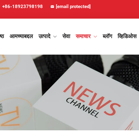
+86-18923798198
[email protected]
ष्ठ
आमच्याबद्दल
उत्पादे
सेवा
समाचार
ब्लॉग
व्हिडिओस