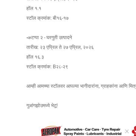
हॉल १.१
स्टॉल क्रमांक: बी१६-१७
📣टप्पा २ - घरगुती उत्पादने
तारीख: २३ एप्रिल ते २७ एप्रिल, २०२६
हॉल १६.३
स्टॉल क्रमांक: B२८-२९
आम्ही आमच्या स्टॉलवर आपल्या भागीदारांना, ग्राहकांना आणि मित्
गुआंगझोउमध्ये भेटू!