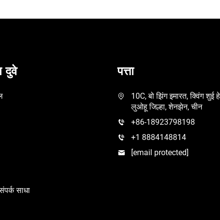
 दुवे
पत्ता
ल
10C, बो झिंग इमारत, क्विंग शुई 
लुओहू जिल्हा, शेनझेन, चीन
+86-18923798198
+1 8884148814
[email protected]
ंपर्क साधा