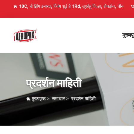
10C, बो झिंग इमारत, क्विंग शुई हे 1Rd, लुओहू जिल्हा, शेनझेन, चीन
मुख्यपृ
प्रदर्शन माहिती
मुख्यपृष्ठ
>
समाचार
>
प्रदर्शन माहिती