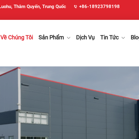
 Luohu, Thâm Quyến, Trung Quốc
+86-18923798198
 Về Chúng Tôi
Sản Phẩm
Dịch Vụ
Tin Tức
Blo