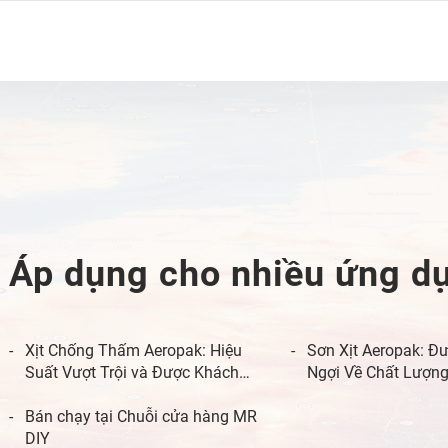
Áp dụng cho nhiều ứng d
Xịt Chống Thấm Aeropak: Hiệu
Sơn Xịt Aeropak: Đ
Suất Vượt Trội và Được Khách
Ngợi Về Chất Lượng
Hàng Đánh Giá 5 Sao
Trong Các Đánh Gi
Bán chạy tại Chuỗi cửa hàng MR
Hàng
DIY