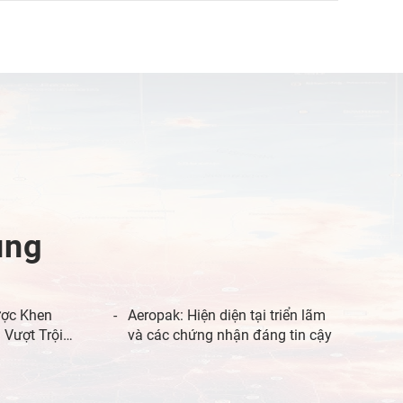
ụng
ược Khen
Aeropak: Hiện diện tại triển lãm
 Vượt Trội
và các chứng nhận đáng tin cậy
á Của Khách