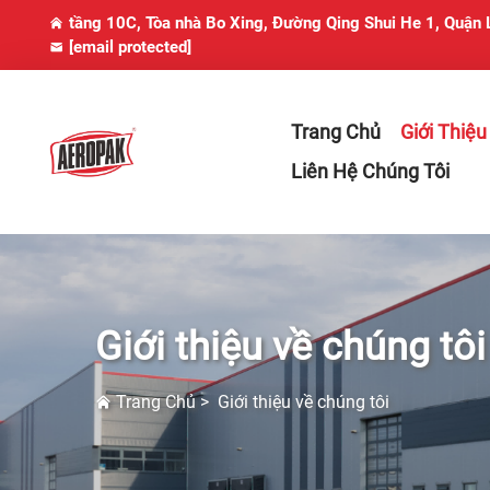
tầng 10C, Tòa nhà Bo Xing, Đường Qing Shui He 1, Quận
[email protected]
Trang Chủ
Giới Thiệu
Liên Hệ Chúng Tôi
Giới thiệu về chúng tôi
Trang Chủ
>
Giới thiệu về chúng tôi