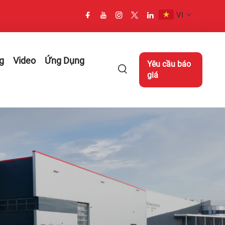
VI
g
Video
Ứng Dụng
Yêu cầu báo
giá