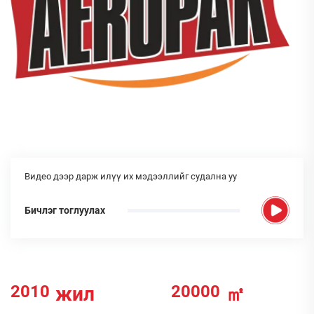
Видео дээр дарж илүү их мэдээллийг судална уу
Бичлэг тоглуулах
2010
20000
жил
㎡