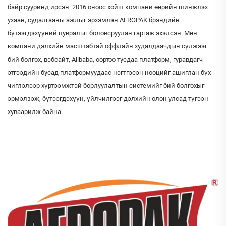
байр сууринд ирсэн. 2016 оноос хойш компани өөрийн шинжлэх
ухаан, судалгааны ажлыг эрхэмлэн AEROPAK брэндийн
бүтээгдэхүүний цувралыг боловсруулан гаргаж эхэлсэн. Мөн
компани дэлхийн масштабтай оффлайн худалдаачдын сүлжээг
бий болгох, вэбсайт, Alibaba, өөртөө тусдаа платформ, гуравдагч
этгээдийн бусад платформуудаас нэгтгэсэн нөөцийг ашиглан бүх
чиглэлээр хүртээмжтэй борлуулалтын системийг бий болгохыг
эрмэлзэж, бүтээгдэхүүн, үйлчилгээг дэлхийн олон улсад түгээн
хуваарилж байна.