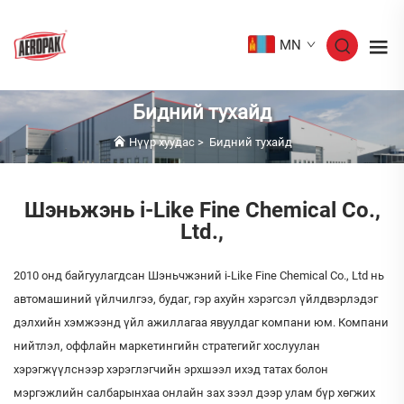
MN
Бидний тухайд
Нүүр хуудас
>
Бидний тухайд
Шэньжэнь i-Like Fine Chemical Co.,
Ltd.,
2010 онд байгуулагдсан Шэньчжэний i-Like Fine Chemical Co., Ltd нь
автомашиний үйлчилгээ, будаг, гэр ахуйн хэрэгсэл үйлдвэрлэдэг
дэлхийн хэмжээнд үйл ажиллагаа явуулдаг компани юм. Компани
нийтлэл, оффлайн маркетингийн стратегийг хослуулан
хэрэгжүүлснээр хэрэглэгчийн эрхшээл ихэд татах болон
мэргэжлийн салбарынхаа онлайн зах зээл дээр улам бүр хөгжих