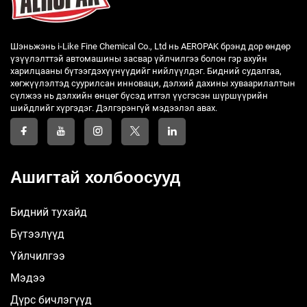
Шэньжэнь i-Like Fine Chemical Co., Ltd нь AEROPAK брэнд дор өндөр
үзүүлэлттэй автомашины засвар үйлчилгээ болон гэр ахуйн
харилцааны бүтээгдэхүүнүүдийг нийлүүлдэг. Бидний судалгаа,
хөгжүүлэлтэд суурилсан инноваци, дэлхий дахины хуваарилалтын
сүлжээ нь дэлхийн өнцөг бүсэд итгэл үүсгэсэн шүршүүрийн
шийдлийг хүргэдэг. Дэлгэрэнгүй мэдээлэл авах.
Ашигтай холбоосууд
Бидний тухайд
Бүтээлүүд
Үйлчилгээ
Мэдээ
Дүрс бичлэгүүд