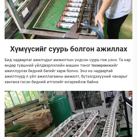
Хүмүүсийг суурь болгон ажиллах
Бид чадварлаг ажилчдыг амжилтын үндсэн суурь гэж үзнэ. Та нар
өндөр түвшний үйлдвэрлэлийн машин тоног төхөөрөмжийг
ажиллуулах бидний багийг харж болно. Энэ нь чадвартай
ажилтнууд л үйл ажиллагааны амжилт, бүтээгдэхүүний чанарыг
хангана гэсэн бидний итгэлийг илэрхийлж байна.