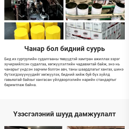
Чанар бол бидний суурь
Бид их сургуулийн судалгааны төвүүдтэй хамтран ажиллах зэрэг
хүчирхийлсэн судалгаа, хөгжүүлэлтийн чадавхитай байж, энэ нь
чанарыг үндсэн зарчим болгон авч, таны шаардлагыг хангах, шинэ
бүтээгдэхүүнүүдийг хөгжүүлэх, бидний хийж буй бүх зүйлд
гавьяатай байхыг хангасан үйлдвэрлэлийн нарийн стандартыг
баримтлаж байна.
Үзэсгэлэний шууд дамжуулалт