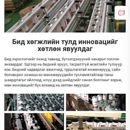
Бид хөгжлийн тулд инновацийг
хөтлөн явуулдаг
Бид хэрэглэгчийг эхэнд тавиад, бүтээгдэхүүний чанарыг голлон
анхаардаг. Эдгээр нь бидний эрүүл, тасралтгүй өсөлтийн түлхүүр
юм. Бидний чадварлаг ажилчид, туршлагатай инженерүүд, сайн
боловсрол эзэмшсэн менежерүүдийн тусламжтайгаар таны
шаардлагыг ойлгоод, илүү дээд шийдлийг санал болгохыг зорьж,
мөн инновацийг бүх алхамд нь хөтлөн явуулдаг.