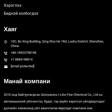
Хэрэглээ
Биднэй холбогдох
Хаяг
10C, Bo Xing Building, Qing Shui He 1Rd, Luohu District, Shenzhen,
China
+86-18923798198
+1 8884148814
[email protected]
Манай компани
2010 онд байгуулагдсан Шэньжэнь i-Like Fine Chemical Co., Ltd нь
автомашиний үйлчилгээ, будаг, гэр ахуйн хэрэгсэл үйлдвэрлэдэг
дэлхийн хэмжээнд үйл ажиллагаа явуулдаг компани юм.