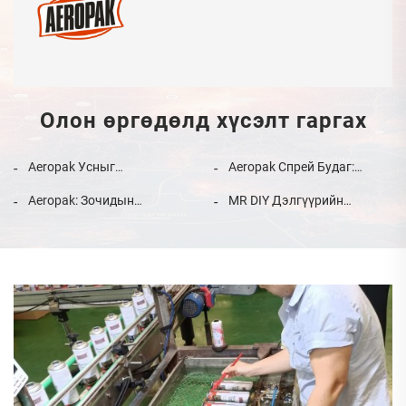
Олон өргөдөлд хүсэлт гаргах
Aeropak Усныг
Aeropak Спрей Будаг:
Нэвтрүүлдэггүй Спрей:
Үйлчлүүлэгчийн
Aeropak: Зочидын
MR DIY Дэлгүүрийн
Дээд Шинж Чанар, 5 Одтой
Сэтгэгдэлд Дээд Чанарын
Үзэсгэлэнгийн Оролцоо ба
сүлжээнд хямд үнэ
Үйлчлүүлэгчийн Баталгаа
Мэдрэмж Тавьсан
Итгэмжлэгдсэн
Гэрчилгээнүүд