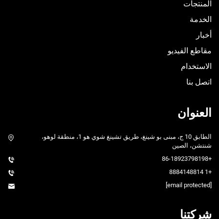
المنتجات
الخدمة
أخبار
مقاطع الفيديو
الاستخدام
اتصل بنا
العنوان
الطابق 10 ج، مبنى بو شينغ، طريق تشينغ شوي هو 1، منطقة لوهو،
شنتشن، الصين
+86-18923798198
+1 8884148814
[email protected]
شركتنا