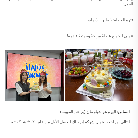
العمل:
فترة العطلة: ١ مايو – ٥ مايو
نتمنى للجميع عطلةً مريحةً وممتعةً قادمة!
السابق:
اليوم هو شياو مان (براعم الحبوب)
التالي:
مراجعة أعمال شركة إيروباك للفصل الأول من عام ٢٠٢٦: شركة تصنيع العلب الرشّاشة توسع نطاق سوقها العالمي