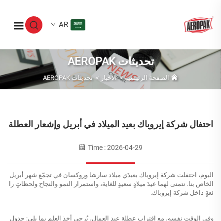
AR
تحديثات AEROPAK
الصفحة الرئيسية
>
الأخبار
>
تحديثات AEROPAK
احتفال شركة إيروباك بعيد الميلاد في أبريل وإشعار العطلة
Time : 2026-04-29
اليوم، احتفلت شركة إيروباك بعيدَي ميلاد سارشا وروكسان في تجمّع شهر أبريل
الخاص بنا. نتمنى لهما عيدَ ميلادٍ سعيدٍ للغاية، واستمرار النمو والنجاح ولحظاتٍ را
ئعةٍ داخل شركة إيروباك.
وفي الوقت نفسه، مع اقتراب عطلة عيد العمال، يُرجى أخذ العلم بما يلي:
جدول