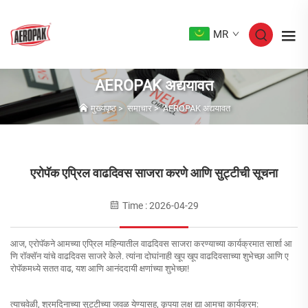
MR
AEROPAK अद्ययावत
मुख्यपृष्ठ
>
समाचार
>
AEROPAK अद्ययावत
एरोपॅक एप्रिल वाढदिवस साजरा करणे आणि सुट्टीची सूचना
Time : 2026-04-29
आज, एरोपॅकने आमच्या एप्रिल महिन्यातील वाढदिवस साजरा करण्याच्या कार्यक्रमात सार्शा आ
णि रॉक्सॅन यांचे वाढदिवस साजरे केले. त्यांना दोघांनाही खूप खूप वाढदिवसाच्या शुभेच्छा आणि ए
रोपॅकमध्ये सतत वाढ, यश आणि आनंददायी क्षणांच्या शुभेच्छा!
त्याचवेळी, श्रमदिनाच्या सुट्टीच्या जवळ येण्यासह, कृपया लक्ष द्या
आमचा कार्यक्रम: