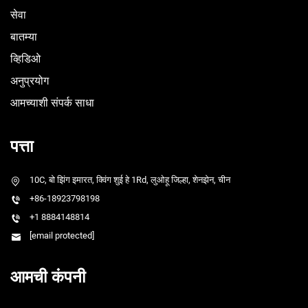
सेवा
बातम्या
व्हिडिओ
अनुप्रयोग
आमच्याशी संपर्क साधा
पत्ता
10C, बो झिंग इमारत, क्विंग शुई हे 1Rd, लुओहू जिल्हा, शेनझेन, चीन
+86-18923798198
+1 8884148814
[email protected]
आमची कंपनी