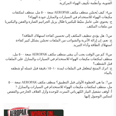
القنوية، وأنظمة تكييف الهواء المركزية.
س4: كيف يُحسّن
منظف مكثف AEROPAK
سعة ٥٠٠ مل، منظف لمكثفات
مكيفات الهواء للاستخدام في السيارات والمنازل
جودة الهواء؟
ج: يحتوي على عامل مثبّط للبكتيريا فعّال يزيل الجراثيم الضارة والعفن والبكتيريا
من ملفات المكثف.
س5: هل يؤدي تنظيف المكثف إلى تحسين كفاءة استهلاك الطاقة؟
ج: نعم، إن إزالة الأتربة والشوائب من الملفات تحسّن بشكل كبير كفاءة
استهلاك الطاقة وأداء التبريد.
س6: كم من الوقت يجب أن يبقى
منظف مكثف AEROPAK
سعة ٥٠٠ مل،
منظف لمكثفات مكيفات الهواء للاستخدام في السيارات والمنازل
على الملفات
قبل الشطف؟
ج: اترك المنتج ليتغلغل في الملفات لمدة ١٠–١٥ دقيقة قبل غسله أو شطفه
بالماء.
س7: ما هي الخطوة الأولى قبل التطبيق؟
منظف مكثف AEROPAK
سعة ٥٠٠
مل، منظف لمكثفات مكيفات الهواء للاستخدام في السيارات والمنازل
?
أ: أوقف تشغيل التيار الكهربائي المتردد للوحدة وأزل الغلاف الخارجي والقفص
لتمكين الوصول إليها.