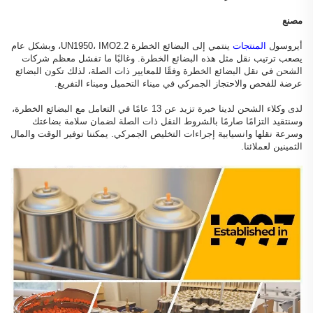
مصنع
أيروسول
المنتجات
ينتمي إلى البضائع الخطرة UN1950، IMO2.2، وبشكل عام
يصعب ترتيب نقل مثل هذه البضائع الخطرة. وغالبًا ما تفشل معظم شركات
الشحن في نقل البضائع الخطرة وفقًا للمعايير ذات الصلة، لذلك تكون البضائع
عرضة للفحص والاحتجاز الجمركي في ميناء التحميل وميناء التفريغ.
لدى وكلاء الشحن لدينا خبرة تزيد عن 13 عامًا في التعامل مع البضائع الخطرة،
وسنتقيد التزامًا صارمًا بالشروط النقل ذات الصلة لضمان سلامة بضاعتك
وسرعة نقلها وانسيابية إجراءات التخليص الجمركي. يمكننا توفير الوقت والمال
الثمينين لعملائنا.