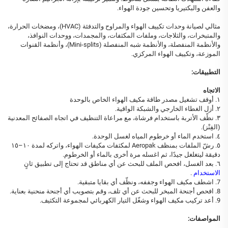
والعفن والبكتيريا وتحسين جودة الهواء.
مثالي لصيانة وحدات تكييف الهواء والمراوح والتدفئة (HVAC)، ومضخات الحرارة،
والمتبخرات، والثلاجات، وملفات المكثفات، والمجمدات، ووحدات النوافذ،
والأنظمة المنفصلة، والأنظمة شبه المنفصلة (Mini-splits)، وأنظمة القنوات
الموزعة، وتكييف الهواء المركزي.
التطبيقات:
الاتجاه
١. أوقف تشغيل مصدر طاقة مكيف الهواء الخاص بالوحدة
٢. أزل الغطاء الخارجي والشبكة الواقية.
٣. نظّف الأتربة باستخدام فرشاة، مع مراعاة التنظيف في اتجاه الصفائح المعدنية
(الفِنْز).
٤. استخدم الماء أو خرطوم المياه لغسل الوحدة.
٥. رشّ الملفات بمنظف Aeropak لمكثفات مكيفات الهواء، واتركه لمدة ١٠–١٥
دقيقة ليتغلغل جيدًا، ثم اغسله مرة أخرى بالماء أو الخرطوم.
٦. بعد الغسل، افحص الملف للبحث عن أي مناطق قد تحتاج إلى تطبيق ثانٍ
الاستخدام
.
7. اشطف مكيف الهواء وجففه، ونظّف أي بقايا متبقية.
8. افحص أجنحة المبخر للبحث عن أي تلف، وقم بتصويب أي أجنحة منحنية بعناية.
9. أعد تركيب مكيف الهواء وشغّل التيار الكهربائي لمجموعة التكثيف.
المواصفات: