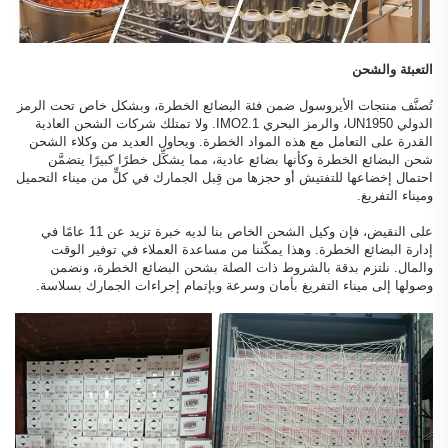
التعبئة والشحن
تُصنَّف منتجات الأيروسول ضمن فئة البضائع الخطرة، وبشكل خاص تحت الرمز
الدولي UN1950، والرمز البحري IMO2.1. ولا تمتلك شركات الشحن العادية
القدرة على التعامل مع هذه المواد الخطرة. ويحاول العديد من وكلاء الشحن
شحن البضائع الخطرة وكأنها بضائع عادية، مما يشكِّل خطرًا كبيرًا يتضمَّن
احتمال إخضاعها للتفتيش أو حجزها من قِبل الجمارك في كلٍّ من ميناء التحميل
وميناء التفريغ.
على النقيض، فإن وكيل الشحن الخاص بنا لديه خبرة تزيد عن 11 عامًا في
إدارة البضائع الخطرة. وهذا يمكّننا من مساعدة العملاء في توفير الوقت
والمال. نلتزم بدقة بالشروط ذات الصلة بشحن البضائع الخطرة، ونضمن
وصولها إلى ميناء التفريغ بأمان وسرعة وبإتمام إجراءات الجمارك بسلاسة.