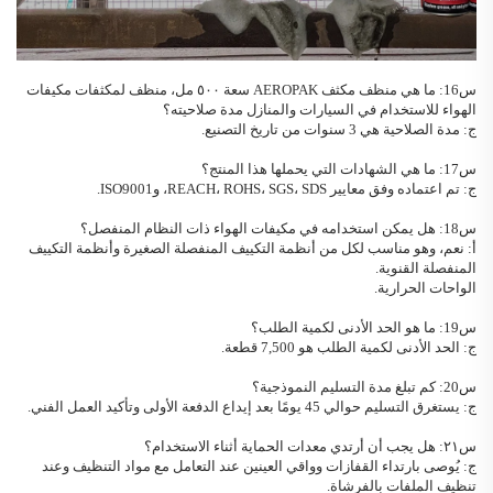
س16: ما هي
منظف مكثف AEROPAK
سعة ٥٠٠ مل، منظف لمكثفات مكيفات
الهواء للاستخدام في السيارات والمنازل
مدة صلاحيته؟
ج: مدة الصلاحية هي 3 سنوات من تاريخ التصنيع.
س17: ما هي الشهادات التي يحملها هذا المنتج؟
ج: تم اعتماده وفق معايير REACH، ROHS، SGS، SDS، وISO9001.
س18: هل يمكن استخدامه في مكيفات الهواء ذات النظام المنفصل؟
أ: نعم، وهو مناسب لكل من أنظمة التكييف المنفصلة الصغيرة وأنظمة التكييف
المنفصلة القنوية.
الواحات الحرارية.
س19: ما هو الحد الأدنى لكمية الطلب؟
ج: الحد الأدنى لكمية الطلب هو 7,500 قطعة.
س20: كم تبلغ مدة التسليم النموذجية؟
ج: يستغرق التسليم حوالي 45 يومًا بعد إيداع الدفعة الأولى وتأكيد العمل الفني.
س٢١: هل يجب أن أرتدي معدات الحماية أثناء الاستخدام؟
ج: يُوصى بارتداء القفازات وواقي العينين عند التعامل مع مواد التنظيف وعند
تنظيف الملفات بالفرشاة.