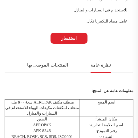
·
للاستخدام في السيارات والمنازل
·
عامل مضاد للبكتيريا فعّال
استفسار
نظرة عامة
المنتجات الموصى بها
معلومات عامة عن المنتج:
اسم المنتج
منظف مكثف AEROPAK
سعة ٥٠٠ مل،
منظف لمكثفات مكيفات الهواء للاستخدام في
السيارات والمنازل
مكان المنشأ:
الصين
اسم العلامة التجارية:
AEROPAK
رقم النموذج:
APK-8346
الشهادة:
REACH، ROSH، SGS، SDS، ISO9001