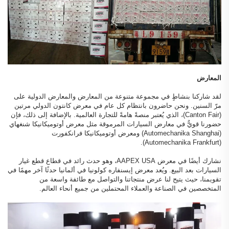
المعارض
لقد شاركنا بنشاطٍ في مجموعة متنوعة من المعارض والمعارض الدولية على
مرّ السنين. ونحن حاضرون بانتظام كل عام في معرض كانتون الدولي مرتين
(Canton Fair)، الذي يُعتبر منصةً هامةً للتجارة العالمية. بالإضافة إلى ذلك، فإن
حضورنا قويٌّ في معارض السيارات المرموقة مثل معرض أوتوميكانيكا شنغهاي
(Automechanika Shanghai) ومعرض أوتوميكانيكا فرانكفورت
(Automechanika Frankfurt).
نشارك أيضًا في معرض AAPEX USA، وهو حدث رائد في قطاع قطع غيار
السيارات بعد البيع. ويُعد معرض إيسنفاره كولونيا في ألمانيا حدثًا آخر مهمًا في
تقويمنا، حيث يتيح لنا عرض منتجاتنا والتواصل مع طائفة واسعة من
المتخصصين في الصناعة والعملاء المحتملين من جميع أنحاء العالم.