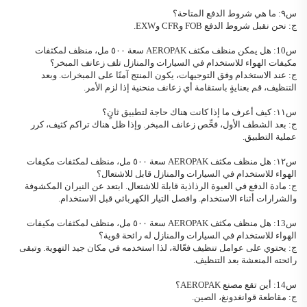
س٩: ما هي شروط الدفع المتاحة؟
ج: نحن نقبل شروط الدفع FOB وCFR وEXW.
س10: هل يمكن
منظف مكثف AEROPAK
سعة ٥٠٠ مل، منظف لمكثفات
مكيفات الهواء للاستخدام في السيارات والمنازل
تلف زعانف المبخر؟
ج: عند الاستخدام وفق التوجيهات، يكون المنتج آمنًا على المبخرات. وبعد
التنظيف، قم بعنايةٍ
باستقامة أي زعانف منحنية إذا لزم الأمر.
س١١: كيف أعرف ما إذا كانت هناك حاجة لتطبيق ثانٍ؟
ج: بعد الشطف الأول، فحِّص زعانف المبخر. وإذا ظل هناك تراكم كثيف، كرر
عملية التطبيق.
س١٢: هل
منظف مكثف AEROPAK
سعة ٥٠٠ مل، منظف لمكثفات مكيفات
الهواء للاستخدام في السيارات والمنازل
قابل للاشتعال؟
ج: مادة الدفع في العبوة الرذاذية قابلة للاشتعال. ابتعد عن النيران المكشوفة
والشرارات أثناء الاستخدام. وافصل التيار الكهربائي قبل الاستخدام.
س13: هل
منظف مكثف AEROPAK
سعة ٥٠٠ مل، منظف لمكثفات مكيفات
الهواء للاستخدام في السيارات والمنازل
له رائحة قوية؟
ج: يحتوي على عوامل تنظيف فعّالة، لذا استخدمه في مكان جيد التهوية. وتبقى
رائحته المنعشة بعد التنظيف.
س14: أين تقع مصنع AEROPAK؟
ج: مقاطعة قوانغدونغ، الصين.