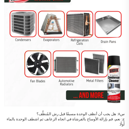
س٨: هل يجب أن أنظف الوحدة مسبقًا قبل رش المُنظِّف؟
ج: نعم، قم بإزالة الأوساخ بالفرشاة في اتجاه الزعانف ثم اشطف الوحدة بالماء
أولًا.