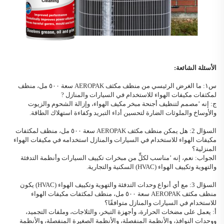
الأسئلة الشائعة:
س١: ما الغرض الرئيسي من
منظف مكثف AEROPAK
سعة ٥٠٠ مل، منظف
لمكثفات مكيفات الهواء للاستخدام في السيارات والمنازل
?
ج: إنه
’
مصمم لتنظيف أجنحة مبخر مكيف الهواء، وإزالة الشحوم والزيوت
والأوساخ والملوثات الضارة لتحسين أداء التبريد وكفاءة استهلاك الطاقة.
السؤال 2: هل يمكن
منظف مكثف AEROPAK
سعة ٥٠٠ مل، منظف لمكثفات
مكيفات الهواء للاستخدام في السيارات والمنازل
استخدامه في مكيفات الهواء
المنزلية؟
الجواب: نعم، إنه
’
مناسب لكلٍّ من مبخرات تكييف السيارات وأنظمة التدفئة
والتهوية وتكييف الهواء (HVAC) السكنية والتجارية.
السؤال 3: مع أي أنواع وحدات التدفئة والتهوية وتكييف الهواء (HVAC) يكون
منظف مكثف AEROPAK
سعة ٥٠٠ مل، منظف لمكثفات مكيفات الهواء
للاستخدام في السيارات والمنازل
متوافقًا؟
أ: يعمل على مضخات الحرارة، وأجهزة التبخر، والثلاجات، وملفات التجميد،
ووحدات النوافذ، والأنظمة المنفصلة، والأنظمة الصغيرة المنفصلة، والأنظمة