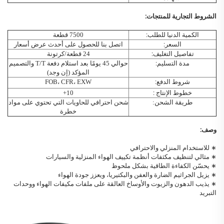
الشروط التجارية للمنتجات:
الكمية الدنيا للطلب:
7500 قطعة
السعر:
اتصل بنا للحصول على أحدث عرض أسعار
تفاصيل التغليف:
24 قطعة/كرتونة
مدة التسليم:
حوالي 45 يومًا بعد استلام دفعة T/T والتصميم
المؤكد (إن وجد)
شروط الدفع:
FOB، CFR، EXW
خطوط الإنتاج
:
10+
طريقة الشحن:
شحن احترافي للحاويات التي تحتوي على مواد
خطرة
وصف:
∗ للاستخدام المنزلي والاحترافي
∗ مثالي لتنظيف مكثفات أنظمة تكييف الهواء المنزلية والسيارات
∗ يحسّن الكفاءة الطاقية بشكل ملحوظ
∗ يزيل الجراثيم الضارة والعفن والبكتيريا، ويعزز جودة الهواء
∗ يذيب الدهون والزيوت والأوساخ العالقة على ملفات مكيفات الهواء ووحدات
التبريد