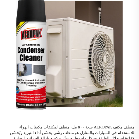
منظف مكثف AEROPAK
سعة ٥٠٠ مل، منظف لمكثفات مكيفات الهواء
للاستخدام في السيارات والمنازل
هو منظف رشّي يحسّن أداء التبريد ويُحسّن
كفاءة استهلاك الطاقة بشكل ملحوظ. وتتميّز تركيبته بإزالة الجراثيم الضارة