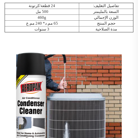
تفاصيل التغليف:
24 قطعة/كرتونة
السعة بالمليمتر
500 مل
الوزن الإجمالي
460g
حجم المنتج
65 مم.د* 240 مم.ع
مدة الصلاحية
3 سنوات