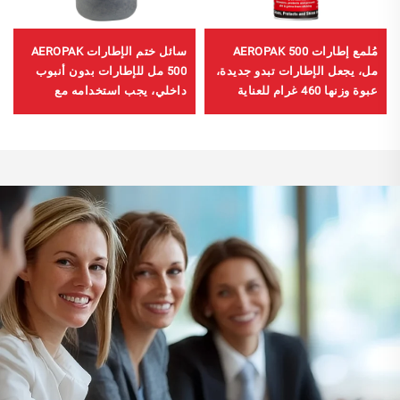
مُلمع إطارات AEROPAK 500
سائل ختم الإطارات AEROPAK
مل، يجعل الإطارات تبدو جديدة،
500 مل للإطارات بدون أنبوب
عبوة وزنها 460 غرام للعناية
داخلي، يجب استخدامه مع
بالإطارات
ضاغط هواء