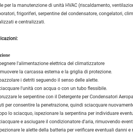
le per la manutenzione di unità HVAC (riscaldamento, ventilazio
oratori, frigoriferi, serpentine del condensatore, congelatori, cli
lizzati e centralizzati.
icazioni:
zione
pegnere l'alimentazione elettrica del climatizzatore
imuovere la carcassa esterna e la griglia di protezione.
pazzolare i detriti seguendo il senso delle alette.
ciacquare l'unità con acqua o con un tubo flessibile.
pruzzare le serpentine con il Detergente per Condensatori Aeropa
ti per consentire la penetrazione, quindi sciacquare nuovamente
opo lo sciacquo, ispezionare la serpentina per individuare even
ciacquare e asciugare il condizionatore d'aria, rimuovendo eventu
spezionare le alette della batteria per verificare eventuali danni e