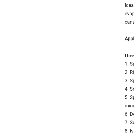
Idea
evap
cana
Appl
Dire
1. S
2. R
3. S
4. S
5. S
minu
6. D
7. S
8. I