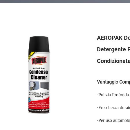
AEROPAK Det
Detergente P
Condizionata
Vantaggio Compe
·
Pulizia Profonda
·
Freschezza durat
·
Per uso automobi