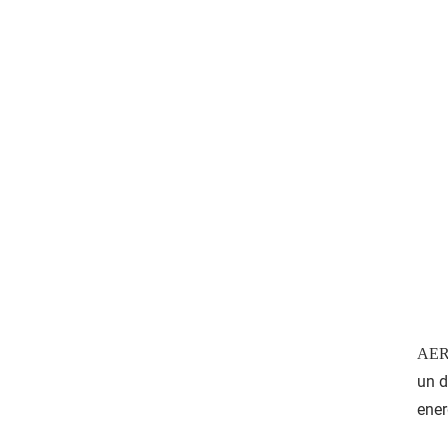
AERO
un d
ener