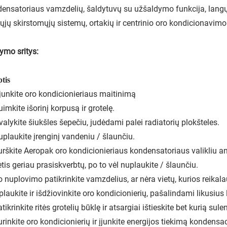
ensatoriaus vamzdelių, šaldytuvų su užšaldymo funkcija, langų 
jų skirstomųjų sistemų, ortakių ir centrinio oro kondicionavimo
ymo sritys:
tis
šjunkite oro kondicionieriaus maitinimą
uimkite išorinį korpusą ir grotelę.
švalykite šiukšles šepečiu, judėdami palei radiatorių plokšteles.
uplaukite įrenginį vandeniu / šlaunčiu.
urškite Aeropak oro kondicionieriaus kondensatoriaus valikliu an
tis geriau prasiskverbtų, po to vėl nuplaukite / šlaunčiu.
o nuplovimo patikrinkite vamzdelius, ar nėra vietų, kurios reikal
šplaukite ir išdžiovinkite oro kondicionierių, pašalindami likusius 
atikrinkite ritės grotelių būklę ir atsargiai ištieskite bet kurią sule
urinkite oro kondicionierių ir įjunkite energijos tiekimą kondensa