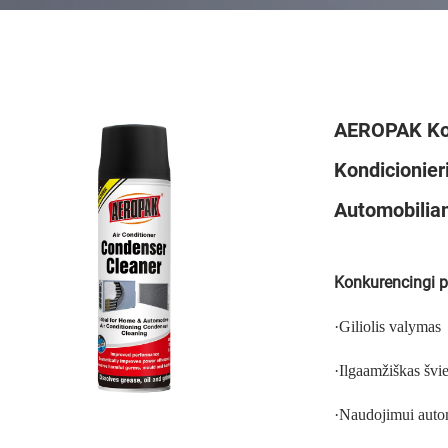
AEROPAK Kond
Kondicionier
Automobilia
Konkurencingi 
·
Giliolis valymas
·
Ilgaamžiškas šv
·
Naudojimui auto