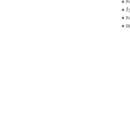
∗ Pu
∗ Žy
∗ Pa
∗ Iš