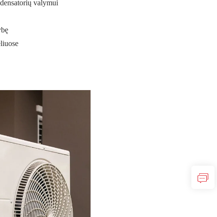
ndensatorių valymui
ybę
liuose