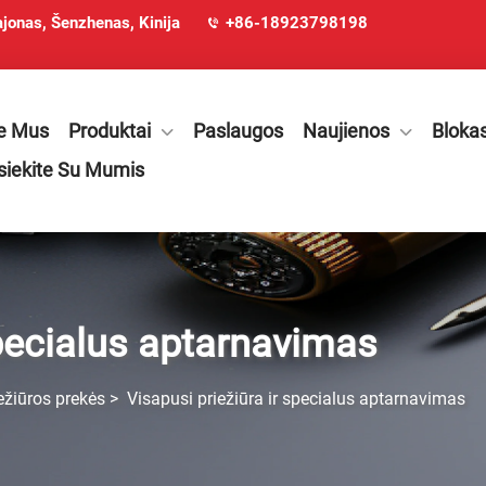
ajonas, Šenzhenas, Kinija
+86-18923798198
e Mus
Produktai
Paslaugos
Naujienos
Bloka
siekite Su Mumis
specialus aptarnavimas
ežiūros prekės
>
Visapusi priežiūra ir specialus aptarnavimas