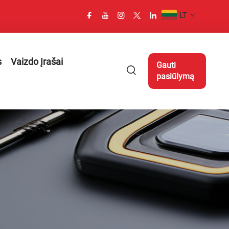
LT
s
Vaizdo Įrašai
Gauti
pasiūlymą