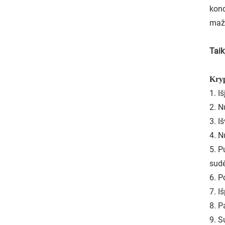
kond
mažų
Taik
Kryp
1. I
2. N
3. I
4. N
5. P
sudė
6. P
7. I
8. P
9. S