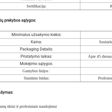
Sertifikacija:
R
ių prekybos sąlygos:
Minimalus užsakymo kiekis:
Kaina:
Susisiek
Packaging Details:
Pristatymo laikas:
Apie 45 dienas 
Mokėjimo sąlygos:
:
Gamybos linijos
Siuntimo būdas:
Profesio
ašymas:
mų ūkiui ir profesiniam naudojimui