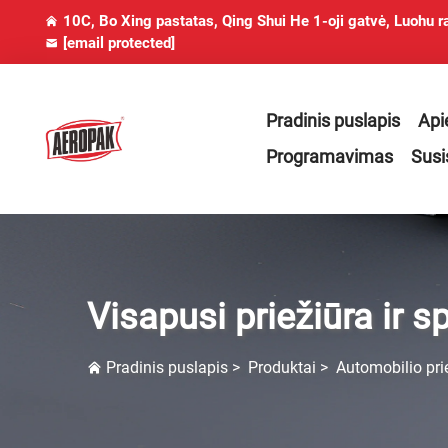
10C, Bo Xing pastatas, Qing Shui He 1-oji gatvė, Luohu r
[email protected]
Pradinis puslapis
Api
Programavimas
Susi
Visapusi priežiūra ir 
Pradinis puslapis
>
Produktai
>
Automobilio pri