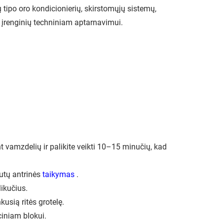
tipo oro kondicionierių, skirstomųjų sistemų,
 įrenginių techniniam aptarnavimui.
t vamzdelių ir palikite veikti 10–15 minučių, kad
autų antrinės
taikymas
.
likučius.
nkusią ritės grotelę.
ciniam blokui.