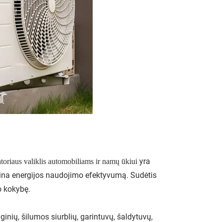
yra
toriaus valiklis automobiliams ir namų ūkiui
dina energijos naudojimo efektyvumą. Sudėtis
o kokybę.
ginių, šilumos siurblių, garintuvų, šaldytuvų,