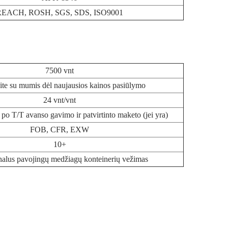
EACH, ROSH, SGS, SDS, ISO9001
7500 vnt
ite su mumis dėl naujausios kainos pasiūlymo
24 vnt/vnt
po T/T avanso gavimo ir patvirtinto maketo (jei yra)
FOB, CFR, EXW
10+
nalus pavojingų medžiagų konteinerių vežimas