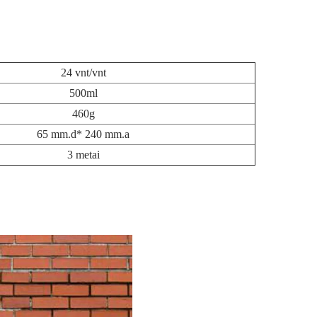
24 vnt/vnt
500ml
460g
65 mm.d* 240 mm.a
3 metai