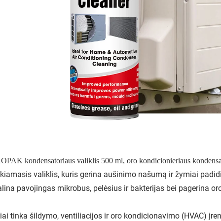
PAK kondensatoriaus valiklis
500 ml, oro kondicionieriaus kondensa
kiamasis valiklis, kuris gerina aušinimo našumą ir žymiai padi
lina pavojingas mikrobus, pelėsius ir bakterijas bei pagerina or
iai tinka šildymo, ventiliacijos ir oro kondicionavimo (HVAC) įren