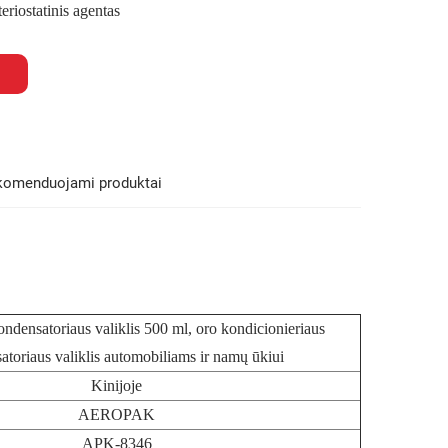
riostatinis agentas
komenduojami produktai
ensatoriaus valiklis
500 ml, oro kondicionieriaus
atoriaus valiklis automobiliams ir namų ūkiui
Kinijoje
AEROPAK
APK-8346