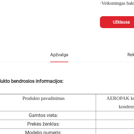
·
Veiksmingas bakte
Užklausa
Apžvalga
Re
ukto bendrosios informacijos:
Produkto pavadinimas
AEROPAK kond
kondens
Gamtos vieta:
Prekės ženklas:
Modelio numeris: