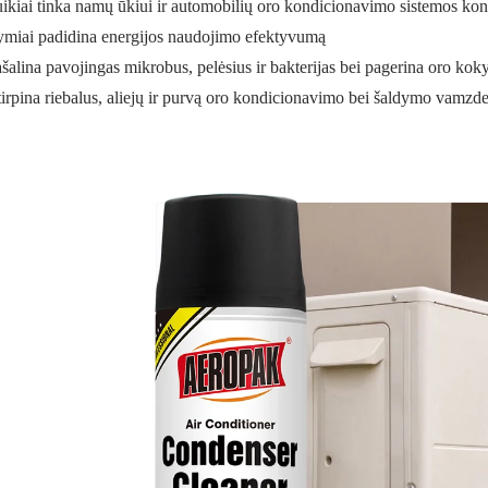
ikiai tinka namų ūkiui ir automobilių oro kondicionavimo sistemos ko
miai padidina energijos naudojimo efektyvumą
šalina pavojingas mikrobus, pelėsius ir bakterijas bei pagerina oro kok
tirpina riebalus, aliejų ir purvą oro kondicionavimo bei šaldymo vamzde