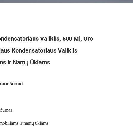
ensatoriaus Valiklis, 500 Ml, Oro
iaus Kondensatoriaus Valiklis
ms Ir Namų Ūkiams
pranašumai:
iežumas
mobiliams ir namų ūkiams