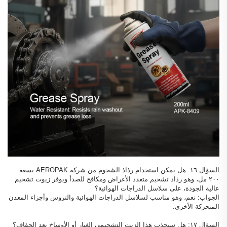
السؤال ١٦: هل يمكن استخدام رذاذ الشحوم من شركة AEROPAK بسعة
٢٠٠ مل، وهو رذاذ تشحيم متعدد الأغراض ومكافح للصدأ ويوفر زيوت تشحيم
عالية الجودة، على سلاسل الدراجات الهوائية؟
الجواب: نعم، وهو مناسب لسلاسل الدراجات الهوائية والتروس وأجزاء المعدن
المتحركة الأخرى.
السؤال ١٧: هل سيجذب هذا الزيت التشحيمي الغبار أو الأوساخ بعد الجفاف؟