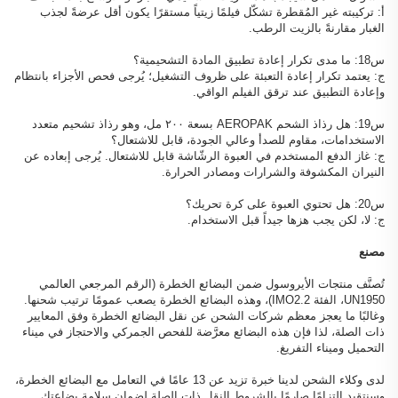
أ: تركيبته غير المُقطرة تشكّل فيلمًا زيتياً مستقرًا يكون أقل عرضةً لجذب
الغبار مقارنةً بالزيت الرطب.
س18: ما مدى تكرار إعادة تطبيق المادة التشحيمية؟
ج: يعتمد تكرار إعادة التعبئة على ظروف التشغيل؛ يُرجى فحص الأجزاء بانتظام
وإعادة التطبيق عند ترقق الفيلم الواقي.
س19: هل رذاذ الشحم AEROPAK بسعة ٢٠٠ مل، وهو رذاذ تشحيم متعدد
الاستخدامات، مقاوم للصدأ وعالي الجودة، قابل للاشتعال؟
ج: غاز الدفع المستخدم في العبوة الرشّاشة قابل للاشتعال. يُرجى إبعاده عن
النيران المكشوفة والشرارات ومصادر الحرارة.
س20: هل تحتوي العبوة على كرة تحريك؟
ج: لا، لكن يجب هزها جيداً قبل الاستخدام.
مصنع
تُصنَّف منتجات الأيروسول ضمن البضائع الخطرة (الرقم المرجعي العالمي
UN1950، الفئة IMO2.2)، وهذه البضائع الخطرة يصعب عمومًا ترتيب شحنها.
وغالبًا ما يعجز معظم شركات الشحن عن نقل البضائع الخطرة وفق المعايير
ذات الصلة، لذا فإن هذه البضائع معرَّضة للفحص الجمركي والاحتجاز في ميناء
التحميل وميناء التفريغ.
لدى وكلاء الشحن لدينا خبرة تزيد عن 13 عامًا في التعامل مع البضائع الخطرة،
وسنتقيد التزامًا صارمًا بالشروط النقل ذات الصلة لضمان سلامة بضاعتك