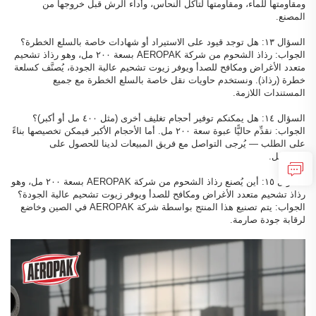
ومقاومتها للماء، ومقاومتها لتآكل النحاس، وأداء الرش قبل خروجها من
المصنع.
السؤال ١٣: هل توجد قيود على الاستيراد أو شهادات خاصة بالسلع الخطرة؟
الجواب: رذاذ الشحوم من شركة AEROPAK بسعة ٢٠٠ مل، وهو رذاذ تشحيم
متعدد الأغراض ومكافح للصدأ ويوفر زيوت تشحيم عالية الجودة، يُصنَّف كسلعة
خطرة (رذاذ). ونستخدم حاويات نقل خاصة بالسلع الخطرة مع جميع
المستندات اللازمة.
السؤال ١٤: هل يمكنكم توفير أحجام تغليف أخرى (مثل ٤٠٠ مل أو أكبر)؟
الجواب: نقدِّم حاليًّا عبوة سعة ٢٠٠ مل. أما الأحجام الأكبر فيمكن تخصيصها بناءً
على الطلب — يُرجى التواصل مع فريق المبيعات لدينا للحصول على
التفاصيل.
السؤال ١٥: أين يُصنع رذاذ الشحوم من شركة AEROPAK بسعة ٢٠٠ مل، وهو
رذاذ تشحيم متعدد الأغراض ومكافح للصدأ ويوفر زيوت تشحيم عالية الجودة؟
الجواب: يتم تصنيع هذا المنتج بواسطة شركة AEROPAK في الصين وخاضع
لرقابة جودة صارمة.