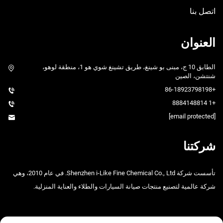
اتصل بنا
العنوان
الطابق 10 ج، مبنى بو شينغ، طريق تشينغ شوي هو 1، منطقة لوهو،
شنتشن، الصين
+86-18923798198
+1 8884148814
[email protected]
شركتنا
تأسست شركة Shenzhen i-Like Fine Chemical Co., Ltd. في عام 2010، وهي
شركة عالمية لتصنيع منتجات صيانة السيارات والطلاء والعناية المنزلية.