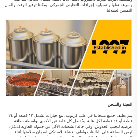
وسرعة نقلها وانسيابية إجراءات التخليص الجمركي. يمكننا توفير الوقت والمال
الثمينين لعملائنا.
التعبئة والشحن
يتم تغليف جميع منتجاتنا في علب كرتونية، مع خيارات تشمل ١٢ قطعة أو ٢٤
قطعة أو ٤٨ قطعة لكل علبة. ويُفصل كل علبة عن الأخرى بواسطة بطاقة
عرضية لتجنب الخدوش. وفي حالة الشحنات الأقل من حمولة الحاوية (LCL)،
تُرص البضاعة على الباليتات وتُغلف بغشاء بلاستيكي لضمان سلامتها أثناء