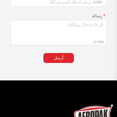
0/200
رسالة
0/1000
أرسل