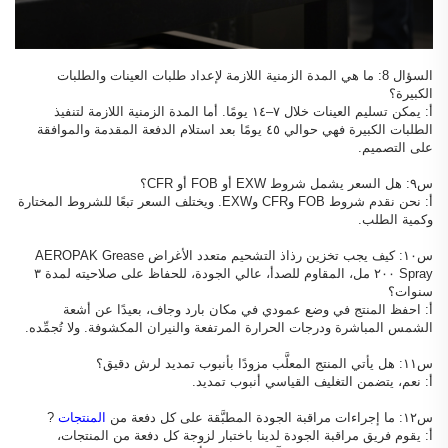
السؤال 8: ما هي المدة الزمنية اللازمة لإعداد طلبات العينات والطلبات
الكبيرة؟
أ: يمكن تسليم العينات خلال ٧–١٤ يومًا. أما المدة الزمنية اللازمة لتنفيذ
الطلبات الكبيرة فهي حوالي ٤٥ يومًا بعد استلام الدفعة المقدمة والموافقة
على التصميم.
س٩: هل السعر يشمل شروط EXW أو FOB أو CFR؟
أ: نحن نقدم شروط FOB وCFR وEXW. ويختلف السعر تبعًا للشروط المختارة
وكمية الطلب.
س١٠: كيف يجب تخزين رذاذ التشحيم متعدد الأغراض AEROPAK Grease
Spray ٢٠٠ مل، المقاوم للصدأ، عالي الجودة، للحفاظ على صلاحيته لمدة ٣
سنوات؟
أ: احفظ المنتج في وضع عمودي في مكان بارد وجاف، بعيدًا عن أشعة
الشمس المباشرة ودرجات الحرارة المرتفعة والنيران المكشوفة. ولا تُجمِّده.
س١١: هل يأتي المنتج المعلَّب مزودًا بأنبوب تمديد لرش دقيق؟
أ: نعم، يتضمن التغليف القياسي أنبوب تمديد.
س١٢: ما إجراءات مراقبة الجودة المطبَّقة على كل دفعة من
المنتجات
?
أ: يقوم فريق مراقبة الجودة لدينا باختبار لزوجة كل دفعة من المنتجات،