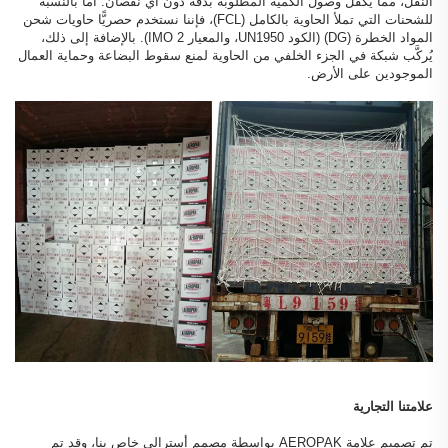
النقل، مما يكفل وصول الكمية المطلوبة بدقة دون أي نقصان. أما بالنسبة
للشحنات التي تملأ الحاوية بالكامل (FCL)، فإننا نستخدم حصريًّا حاويات شحن
المواد الخطرة (DG) (الكود UN1950، والمعيار IMO 2). بالإضافة إلى ذلك،
يُركَّب شبكة في الجزء الخلفي من الحاوية لمنع سقوط البضاعة وحماية العمال
الموجودين على الأرض.
علامتنا التجارية
تم تصميم علامة AEROPAK بواسطة مصمم أسترالي خاص بنا، وقد تم