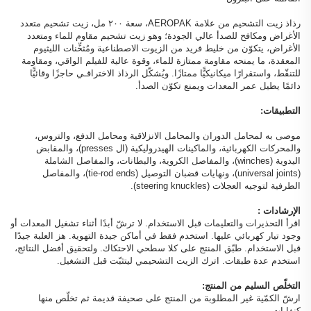
رذاذ زيت التشحيم من علامة AEROPAK، سعة ٢٠٠ مل، زيت تشحيم متعدد
الأغراض ومكافح للصدأ عالي الجودة؛ وهو زيت تشحيم مقاوم للماء ومتعدد
الأغراض، يتكوّن من خليط فريد من الزيوت الاصطناعية ومُثخِّنات الليثيوم
المعقدة، ما يمنحه مقاومة ممتازة للماء، وقوة عالية للفيلم الواقي، ومقاومة
للتنقّط، واستقرارًا ميكانيكيًّا ممتازًا. ويُشكّل الرذاذ الاختراقـي حاجزًا وقائيًّا
دائمًا يطيل عمر المعدات ويمنع تكوّن الصدأ.
التطبيقات:
موصى به لمحامل الدوران والمحامل الانزلاقية ومحامل الدفع، والتروس،
والمحركات الكهربائية، والماكينات الهيدروليكية (ال presses)، والمقابض
اليدوية (winches)، والمفاصل الكروية، والبطانات، والمفاصل الشاملة
(universal joints)، ونهايات قضبان التوصيل (tie-rod ends)، والمفاصل
الطرفية لتوجيه العجلات (steering knuckles).
الإرشادات
:
اقرأ التحذيرات والتعليمات قبل الاستخدام. لا ترشّ أبدًا أثناء تشغيل المعدات أو
وجود تيار كهربائي عليها. استخدم فقط في أماكن جيدة التهوية. هز العلبة جيدًا
قبل الاستخدام. طبّق المنتج على كلا سطحي الاحتكاك. ولتحقيق أفضل النتائج،
استخدم عدة طبقات. اترك الزيت التشحيمي ليتثبّت قبل التشغيل.
التخلّص السليم من المنتج:
ارشّ الكمّية غير المطلوبة من المنتج على صحيفة قديمة ثم تخلّص منها
كنفايات.