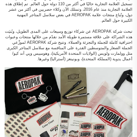
تسجيل العلامة التجارية حاليًا في أكثر من 110 دولة حول العالم. تم إطلاق هذه
العلامة التجارية منذ عام 2016، وتمتلك الآن وكلاء حصريين في أكثر من عشر
دول، وتُباع منتجات علامة AEROPAK في بعض سلاسل المتاجر المهنية
الكبيرة حول العالم.
تبحث شركة AEROPAK عن شركاء توزيع ومبيعات على المدى الطويل، وبُنيَت
هذه الشراكة على علاقة مستمرة طويلة الأمد نقدّم من خلالها منتجات وعبوات
احترافية كاملة للجملة والتجزئة والعملاء. وتتيح شركة AEROPAK لموزِّعي
الجملة الصغار والمتوسطين القدرة على المنافسة مع سلاسل المتاجر الكبرى
مثل وولمارت ولويس (الولايات المتحدة الأمريكية)، وهومبيس وبِي آند كيو/
أعمال يدوية (المملكة المتحدة)، وبونينغز (أستراليا) وغيرها.