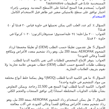
المستخدمة عادةً في التطبيقات automotive؟
الجواب: يُستخدم هذا المنتج أساسًا على الأسطح المعدنية. ونوصي بإجراء
اختبار توافق على سطح بلاستيكي صغير غير ظاهر قبل الاستخدام الكامل.
الاستخدام
.
السؤال ٤: كم عدد العلب التي يمكن تحميلها في حاوية قياس ٢٠ قدمًا أو ٤٠
قدمًا؟
الجواب: ٢٠٠ مل/علبة؛ ٢٤ علبة/صندوق؛ صندوقان/كرتون؛ ١٠٢٠ كرتونًا في
حاوية ٢٠ قدمًا.
السؤال 5: هل تقدمون تغليفًا حسب الطلب (OEM) أو تغليفًا مخصصًا لرذاذ
الشحوم AEROPAK بسعة 200 مل، وهو رذاذ تشحيم متعدد الأغراض ومكافح
للصدأ وعالي الجودة؟
الجواب: يتوفر الإنتاج المخصص للطلبات التي تفي بالكمية الدنيا للطلب.
وتتطلب طلبات التصنيع حسب الطلب (OEM) خطاب تفويض علامة تجارية؛ ولا
نقوم بتزييف العلامات التجارية.
السؤال 6: ما هي الكمية الدنيا للطلب (MOQ)؟ وهل يمكننا خلط أنواع مختلفة
من مواد التشحيم في حاوية واحدة؟
الجواب: الكمية الدنيا للطلب لهذا المنتج هي 22,500 زجاجة. ويمكن التفاوض
بشأن طلبات الحاويات المختلطة استنادًا إلى توافق المنتجات والحجم الكلي.
السؤال 7: هل يمكن استخدام رذاذ الشحوم AEROPAK بسعة 200 مل، وهو
رذاذ تشحيم متعدد الأغراض ومكافح للصدأ وعالي الجودة، في آلات معالجة
الأغذية أو في المناطق التي تتلامس بشكل غير مباشر مع الأغذية؟