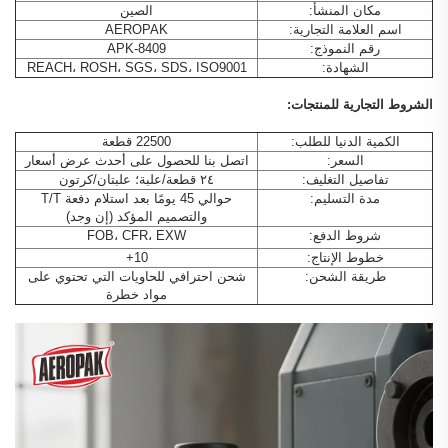
مكان المنشأ:
الصين
اسم العلامة التجارية:
AEROPAK
رقم النموذج:
APK-8409
الشهادة:
REACH، ROSH، SGS، SDS، ISO9001
الشروط التجارية للمنتجات:
الكمية الدنيا للطلب:
22500 قطعة
السعر:
اتصل بنا للحصول على أحدث عرض أسعار
تفاصيل التغليف:
٢٤ قطعة/علبة؛ علبتان/كرتون
مدة التسليم:
حوالي 45 يومًا بعد استلام دفعة T/T
والتصميم المؤكد (إن وجد)
شروط الدفع:
FOB، CFR، EXW
خطوط الإنتاج:
10+
طريقة الشحن:
شحن احترافي للحاويات التي تحتوي على
مواد خطرة