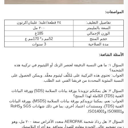
المواصفات:
تفاصيل التغليف:
٢٤ قطعة/علبة؛ علبتان/كرتون
السعة بالمليمتر
٢٠٠ مل
الوزن الإجمالي
185غ
حجم المنتج
52مم.د* 170مم.ع
مدة الصلاحية
3 سنوات
الأسئلة الشائعة:
السؤال ١: ما هي النسبة الدقيقة لعنصر الزنك أو الليثيوم في تركيبة هذه
الشحمة؟
الجواب: تحتوي هذه التركيبة على مُكثِّف ليثيوم معقَّد. ويمكن الحصول على
النسبة المئوية المحددة من فريقنا الفني عند الطلب.
السؤال ٢: هل يمكنكم تزويدنا بورقة بيانات السلامة (SDS) وورقة البيانات
الفنية (TDS) الكاملة لهذا المنتج؟
الجواب: نعم، يمكننا تزويدكم بورقة بيانات السلامة (MSDS)، وورقة البيانات
الفنية (TDS)، ومستندات اعتماد أخرى، بما في ذلك شهادات SGS وRoHS
وISO9001 وISO14001.
السؤال ٣: هل رذاذ شحمة AEROPAK متعدد الأغراض سعة ٢٠٠ مل، وهو
زيت تشحيم عالي الجودة مقاوم للصدأ، متوافق مع أجزاء البلاستيك