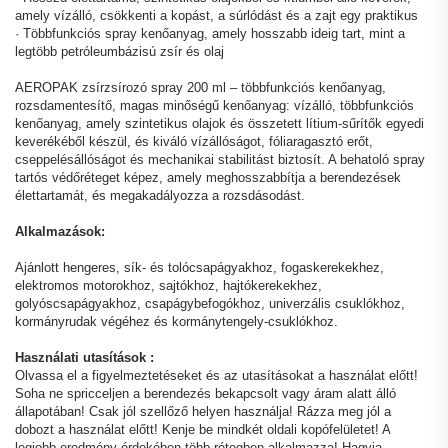
amely vízálló, csökkenti a kopást, a súrlódást és a zajt egy praktikus
· Többfunkciós spray kenőanyag, amely hosszabb ideig tart, mint a
legtöbb petróleumbázisú zsír és olaj
AEROPAK zsírzsírozó spray 200 ml – többfunkciós kenőanyag,
rozsdamentesítő, magas minőségű kenőanyag: vízálló, többfunkciós
kenőanyag, amely szintetikus olajok és összetett lítium-sűrítők egyedi
keverékéből készül, és kiváló vízállóságot, fóliaragasztó erőt,
cseppelésállóságot és mechanikai stabilitást biztosít. A behatoló spray
tartós védőréteget képez, amely meghosszabbítja a berendezések
élettartamát, és megakadályozza a rozsdásodást.
Alkalmazások:
Ajánlott hengeres, sík- és tolócsapágyakhoz, fogaskerekekhez,
elektromos motorokhoz, sajtókhoz, hajtókerekekhez,
golyóscsapágyakhoz, csapágybefogókhoz, univerzális csuklókhoz,
kormányrudak végéhez és kormánytengely-csuklókhoz.
Használati utasítások
:
Olvassa el a figyelmeztetéseket és az utasításokat a használat előtt!
Soha ne spricceljen a berendezés bekapcsolt vagy áram alatt álló
állapotában! Csak jól szellőző helyen használja! Rázza meg jól a
dobozt a használat előtt! Kenje be mindkét oldali kopófelületet! A
legjobb eredmény érdekében több rétegben alkalmazza! Hagyja