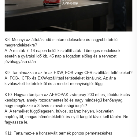
K8: Mennyi az átfutási idő mintarendelésekre és nagyobb tételű
megrendelésekre?
A: A minták 7–14 napon belül kiszállíthatók. Tömeges rendelések
esetén a gyártási idő kb. 45 nap a fogadott előleg és a tervezet
jóváhagyása után.
K9: Tartalmazza-e az ár az EXW, FOB vagy CFR szállítási feltételeket?
A: FOB-, CFR- és EXW-szállítási feltételeket kínálunk. Az ár a
kiválasztott feltételektől és a rendelt mennyiségtől függ.
K10: Hogyan tároljam az AEROPAK zsírspray 200 ml-es, többfunkciós
kenősprayt, amely rozsdamentesítő és nagy minőségű kenőanyag,
hogy megőrizze a 3 éves szavatossági idejét?
A: A terméket függőlegesen, hűvös, száraz helyen, közvetlen
napfénytől, magas hőmérséklettől és nyílt lángtól távol kell tárolni. Ne
fagyassza le.
K11: Tartalmaz-e a konzervált termék pontos permetezéshez