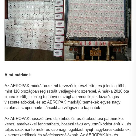
A mi márkánk
Az AEROPAK márkát ausztrál tervezőnk készítette, és jelenleg több
mint 110 országban regisztrált védjegyként szerepel. A márka 2016 óta
piacra került, jelenleg tucatnyi országban rendelkezik kizárólagos
viszonteladókkal, és az AEROPAK márkájú termékek egyes nagy
szakmai szupermarketláncokban világszerte kaphatók.
Az AEROPAK hosszú távú disztribúciós és értékesítési partnereket
keres, amelyekkel fenntartható, hosszú távú együttműködést épít ki, és
teljes szakmai termék- és csomagmegoldást nyújt nagykereskedőknek,
kiskereskedőknek és végfelhasználóknak. Az AEROPAK kis- és