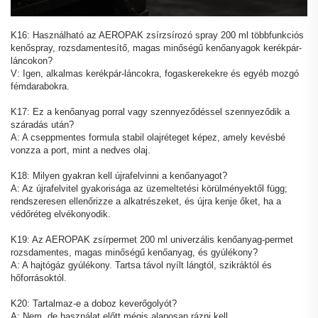
K16: Használható az AEROPAK zsírzsírozó spray 200 ml többfunkciós
kenőspray, rozsdamentesítő, magas minőségű kenőanyagok kerékpár-
láncokon?
V: Igen, alkalmas kerékpár-láncokra, fogaskerekekre és egyéb mozgó
fémdarabokra.
K17: Ez a kenőanyag porral vagy szennyeződéssel szennyeződik a
száradás után?
A: A cseppmentes formula stabil olajréteget képez, amely kevésbé
vonzza a port, mint a nedves olaj.
K18: Milyen gyakran kell újrafelvinni a kenőanyagot?
A: Az újrafelvitel gyakorisága az üzemeltetési körülményektől függ;
rendszeresen ellenőrizze a alkatrészeket, és újra kenje őket, ha a
védőréteg elvékonyodik.
K19: Az AEROPAK zsírpermet 200 ml univerzális kenőanyag-permet
rozsdamentes, magas minőségű kenőanyag, és gyúlékony?
A: A hajtógáz gyúlékony. Tartsa távol nyílt lángtól, szikráktól és
hőforrásoktól.
K20: Tartalmaz-e a doboz keverőgolyót?
A: Nem, de használat előtt mégis alaposan rázni kell.