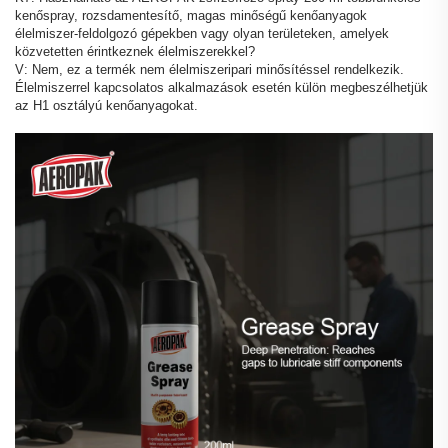
kenőspray, rozsdamentesítő, magas minőségű kenőanyagok
élelmiszer-feldolgozó gépekben vagy olyan területeken, amelyek
közvetetten érintkeznek élelmiszerekkel?
V: Nem, ez a termék nem élelmiszeripari minősítéssel rendelkezik.
Élelmiszerrel kapcsolatos alkalmazások esetén külön megbeszélhetjük
az H1 osztályú kenőanyagokat.