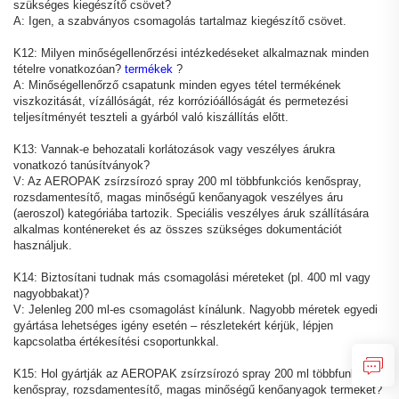
szükséges kiegészítő csövet?
A: Igen, a szabványos csomagolás tartalmaz kiegészítő csövet.
K12: Milyen minőségellenőrzési intézkedéseket alkalmaznak minden
tételre vonatkozóan?
termékek
?
A: Minőségellenőrző csapatunk minden egyes tétel termékének
viszkozitását, vízállóságát, réz korrózióállóságát és permetezési
teljesítményét teszteli a gyárból való kiszállítás előtt.
K13: Vannak-e behozatali korlátozások vagy veszélyes árukra
vonatkozó tanúsítványok?
V: Az AEROPAK zsírzsírozó spray 200 ml többfunkciós kenőspray,
rozsdamentesítő, magas minőségű kenőanyagok veszélyes áru
(aeroszol) kategóriába tartozik. Speciális veszélyes áruk szállítására
alkalmas konténereket és az összes szükséges dokumentációt
használjuk.
K14: Biztosítani tudnak más csomagolási méreteket (pl. 400 ml vagy
nagyobbakat)?
V: Jelenleg 200 ml-es csomagolást kínálunk. Nagyobb méretek egyedi
gyártása lehetséges igény esetén – részletekért kérjük, lépjen
kapcsolatba értékesítési csoportunkkal.
K15: Hol gyártják az AEROPAK zsírzsírozó spray 200 ml többfunkciós
kenőspray, rozsdamentesítő, magas minőségű kenőanyagok terméket?