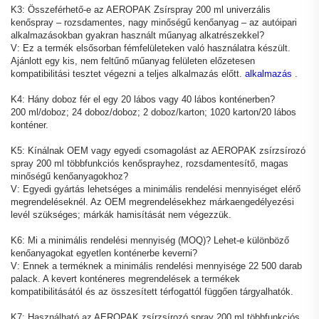
K3: Összeférhető-e az AEROPAK Zsírspray 200 ml univerzális
kenőspray – rozsdamentes, nagy minőségű kenőanyag – az autóipari
alkalmazásokban gyakran használt műanyag alkatrészekkel?
V: Ez a termék elsősorban fémfelületeken való használatra készült.
Ajánlott egy kis, nem feltűnő műanyag felületen előzetesen
kompatibilitási tesztet végezni a teljes alkalmazás előtt.
alkalmazás
.
K4: Hány doboz fér el egy 20 lábos vagy 40 lábos konténerben?
200 ml/doboz; 24 doboz/doboz; 2 doboz/karton; 1020 karton/20 lábos
konténer.
K5: Kínálnak OEM vagy egyedi csomagolást az AEROPAK zsírzsírozó
spray 200 ml többfunkciós kenősprayhez, rozsdamentesítő, magas
minőségű kenőanyagokhoz?
V: Egyedi gyártás lehetséges a minimális rendelési mennyiséget elérő
megrendeléseknél. Az OEM megrendelésekhez márkaengedélyezési
levél szükséges; márkák hamisítását nem végezzük.
K6: Mi a minimális rendelési mennyiség (MOQ)? Lehet-e különböző
kenőanyagokat egyetlen konténerbe keverni?
V: Ennek a terméknek a minimális rendelési mennyisége 22 500 darab
palack. A kevert konténeres megrendelések a termékek
kompatibilitásától és az összesített térfogattól függően tárgyalhatók.
K7: Használható az AEROPAK zsírzsírozó spray 200 ml többfunkciós