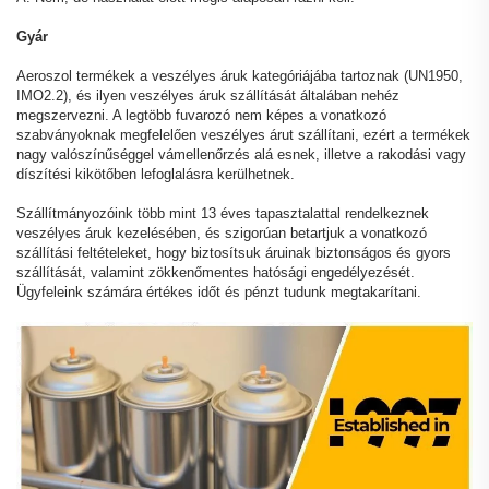
Gyár
Aeroszol termékek a veszélyes áruk kategóriájába tartoznak (UN1950,
IMO2.2), és ilyen veszélyes áruk szállítását általában nehéz
megszervezni. A legtöbb fuvarozó nem képes a vonatkozó
szabványoknak megfelelően veszélyes árut szállítani, ezért a termékek
nagy valószínűséggel vámellenőrzés alá esnek, illetve a rakodási vagy
díszítési kikötőben lefoglalásra kerülhetnek.
Szállítmányozóink több mint 13 éves tapasztalattal rendelkeznek
veszélyes áruk kezelésében, és szigorúan betartjuk a vonatkozó
szállítási feltételeket, hogy biztosítsuk áruinak biztonságos és gyors
szállítását, valamint zökkenőmentes hatósági engedélyezését.
Ügyfeleink számára értékes időt és pénzt tudunk megtakarítani.