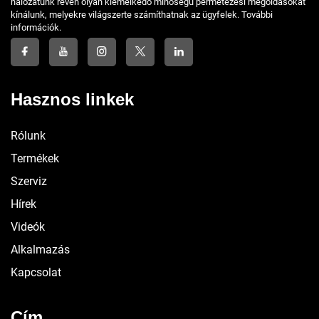
hálózatunk révén olyan kiemelkedő minőségű permetezési megoldásokat
kínálunk, melyekre világszerte számíthatnak az ügyfelek. További
információk.
Hasznos linkek
Rólunk
Termékek
Szerviz
Hírek
Videók
Alkalmazás
Kapcsolat
Cím