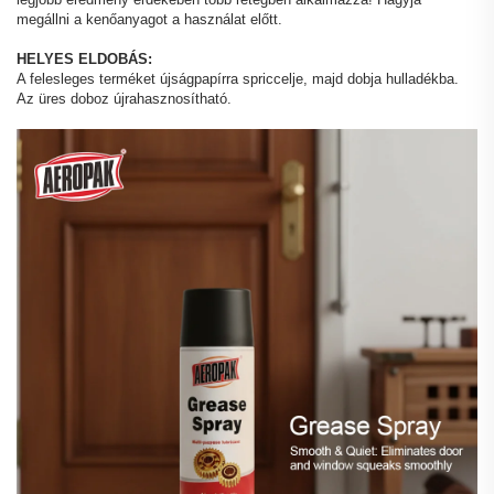
megállni a kenőanyagot a használat előtt.
HELYES ELDOBÁS:
A felesleges terméket újságpapírra spriccelje, majd dobja hulladékba.
Az üres doboz újrahasznosítható.