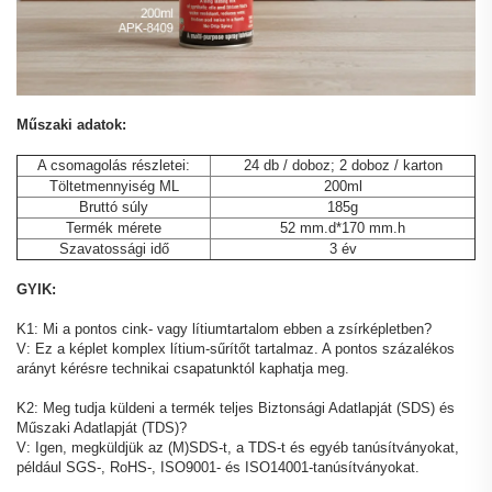
Műszaki adatok:
A csomagolás részletei:
24 db / doboz; 2 doboz / karton
Töltetmennyiség ML
200ml
Bruttó súly
185g
Termék mérete
52 mm.d*170 mm.h
Szavatossági idő
3 év
GYIK:
K1: Mi a pontos cink- vagy lítiumtartalom ebben a zsírképletben?
V: Ez a képlet komplex lítium-sűrítőt tartalmaz. A pontos százalékos
arányt kérésre technikai csapatunktól kaphatja meg.
K2: Meg tudja küldeni a termék teljes Biztonsági Adatlapját (SDS) és
Műszaki Adatlapját (TDS)?
V: Igen, megküldjük az (M)SDS-t, a TDS-t és egyéb tanúsítványokat,
például SGS-, RoHS-, ISO9001- és ISO14001-tanúsítványokat.