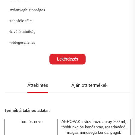
·
műanyagbiztonságos
·
többféle célra
·
kiváló minőség
·
védegésellenes
Lekérdezés
Áttekintés
Ajánlott termékek
Termék általános adatai:
Termék neve
AEROPAK zsírzsírozó spray 200 ml,
többfunkciós kenőspray, rozsdavédő,
magas minőségű kenőanyagok