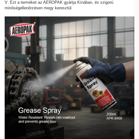
V: Ezt a terméket az AEROPAK gyártja Kínában, és szigorú
minőségellenőrzésen megy keresztül.