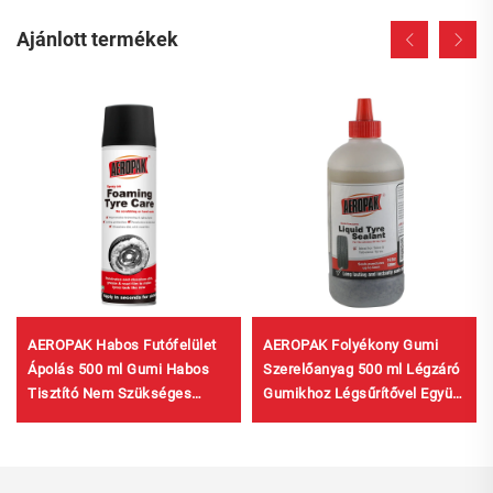
Ajánlott termékek
AEROPAK Habos Futófelület
AEROPAK Folyékony Gumi
Ápolás 500 ml Gumi Habos
Szerelőanyag 500 ml Légzáró
Tisztító Nem Szükséges
Gumikhoz Légsűrítővel Együtt
Dörzsölni Vagy Keményen
Kell Használni
Dolgozni