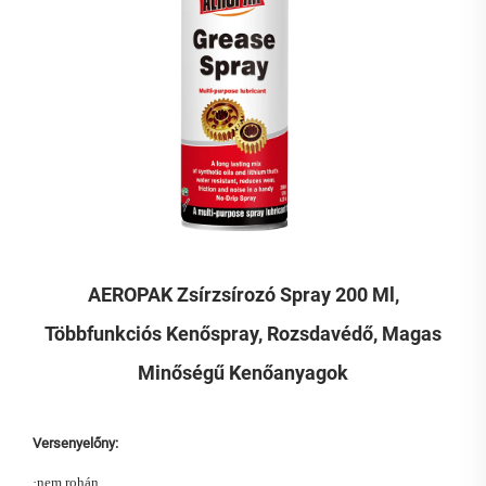
AEROPAK Zsírzsírozó Spray 200 Ml,
Többfunkciós Kenőspray, Rozsdavédő, Magas
Minőségű Kenőanyagok
Versenyelőny:
·
nem rohán