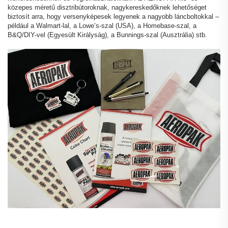
közepes méretű disztribútoroknak, nagykereskedőknek lehetőséget
biztosít arra, hogy versenyképesek legyenek a nagyobb láncboltokkal –
például a Walmart-lal, a Lowe’s-szal (USA), a Homebase-szal, a
B&Q/DIY-vel (Egyesült Királyság), a Bunnings-szal (Ausztrália) stb.