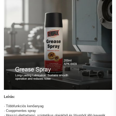
Leírás:
· Többfunkciós kenőanyag
· Cseppmentes spray
· Hosszú élettartamú, szintetikus olajokból és lítiumból álló keverék,