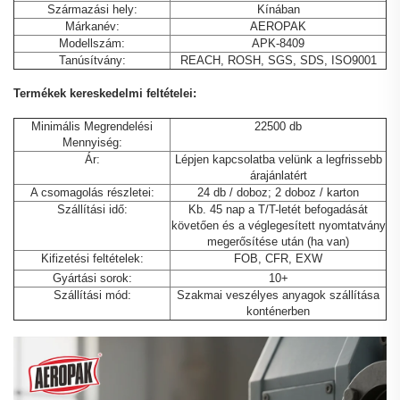
Származási hely:
Kínában
Márkanév:
AEROPAK
Modellszám:
APK-8409
Tanúsítvány:
REACH, ROSH, SGS, SDS, ISO9001
Termékek kereskedelmi feltételei:
Minimális Megrendelési
22500 db
Mennyiség:
Ár:
Lépjen kapcsolatba velünk a legfrissebb
árajánlatért
A csomagolás részletei:
24 db / doboz; 2 doboz / karton
Szállítási idő:
Kb. 45 nap a T/T-letét befogadását
követően és a véglegesített nyomtatvány
megerősítése után (ha van)
Kifizetési feltételek:
FOB, CFR, EXW
Gyártási sorok:
10+
Szállítási mód:
Szakmai veszélyes anyagok szállítása
konténerben