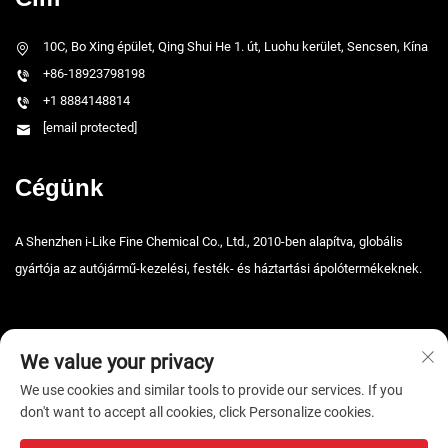
10C, Bo Xing épület, Qing Shui He 1. út, Luohu kerület, Sencsen, Kína
+86-18923798198
+1 8884148814
[email protected]
Cégünk
A Shenzhen i-Like Fine Chemical Co., Ltd., 2010-ben alapítva, globális
gyártója az autójármű-kezelési, festék- és háztartási ápolótermékeknek.
We value your privacy
We use cookies and similar tools to provide our services. If you
don't want to accept all cookies, click Personalize cookies.
Copyright © 2026 Shenzhen i-Like Fine Chemical Co., Ltd. Minden jog
fenntartva. -
Adatvédelmi irányelvek