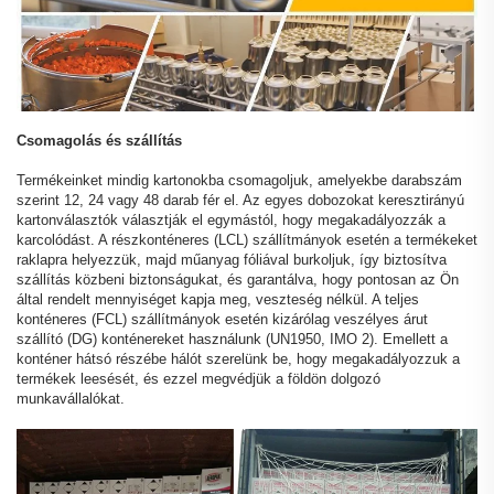
Csomagolás és szállítás
Termékeinket mindig kartonokba csomagoljuk, amelyekbe darabszám
szerint 12, 24 vagy 48 darab fér el. Az egyes dobozokat keresztirányú
kartonválasztók választják el egymástól, hogy megakadályozzák a
karcolódást. A részkonténeres (LCL) szállítmányok esetén a termékeket
raklapra helyezzük, majd műanyag fóliával burkoljuk, így biztosítva
szállítás közbeni biztonságukat, és garantálva, hogy pontosan az Ön
által rendelt mennyiséget kapja meg, veszteség nélkül. A teljes
konténeres (FCL) szállítmányok esetén kizárólag veszélyes árut
szállító (DG) konténereket használunk (UN1950, IMO 2). Emellett a
konténer hátsó részébe hálót szerelünk be, hogy megakadályozzuk a
termékek leesését, és ezzel megvédjük a földön dolgozó
munkavállalókat.