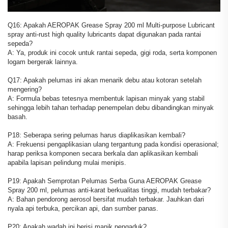
Q16: Apakah AEROPAK Grease Spray 200 ml Multi-purpose Lubricant
spray anti-rust high quality lubricants dapat digunakan pada rantai
sepeda?
A: Ya, produk ini cocok untuk rantai sepeda, gigi roda, serta komponen
logam bergerak lainnya.
Q17: Apakah pelumas ini akan menarik debu atau kotoran setelah
mengering?
A: Formula bebas tetesnya membentuk lapisan minyak yang stabil
sehingga lebih tahan terhadap penempelan debu dibandingkan minyak
basah.
P18: Seberapa sering pelumas harus diaplikasikan kembali?
A: Frekuensi pengaplikasian ulang tergantung pada kondisi operasional;
harap periksa komponen secara berkala dan aplikasikan kembali
apabila lapisan pelindung mulai menipis.
P19: Apakah Semprotan Pelumas Serba Guna AEROPAK Grease
Spray 200 ml, pelumas anti-karat berkualitas tinggi, mudah terbakar?
A: Bahan pendorong aerosol bersifat mudah terbakar. Jauhkan dari
nyala api terbuka, percikan api, dan sumber panas.
P20: Apakah wadah ini berisi manik pengaduk?