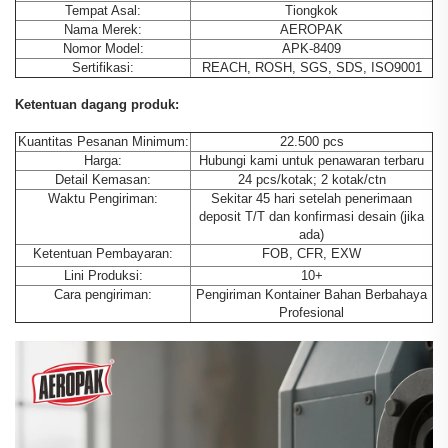
Tempat Asal:
Tiongkok
Nama Merek:
AEROPAK
Nomor Model:
APK-8409
Sertifikasi:
REACH, ROSH, SGS, SDS, ISO9001
Ketentuan dagang produk:
Kuantitas Pesanan Minimum:
22.500 pcs
Harga:
Hubungi kami untuk penawaran terbaru
Detail Kemasan:
24 pcs/kotak; 2 kotak/ctn
Waktu Pengiriman:
Sekitar 45 hari setelah penerimaan
deposit T/T dan konfirmasi desain (jika
ada)
Ketentuan Pembayaran:
FOB, CFR, EXW
Lini Produksi:
10+
Cara pengiriman:
Pengiriman Kontainer Bahan Berbahaya
Profesional