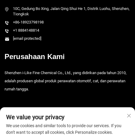
10C, Gedung Bo Xing, Jalan Qing Shui He 1, Distrik Luohu, Shenzhen,
Tiongkok
+86-18923798198
+1 8884148814
[email protected]
Perusahaan Kami
Shenzhen i-Like Fine Chemical Co., Ltd., yang didirikan pada tahun 2010,
adalah produsen global produk perawatan otomotif, cat, dan perawatan
rumah tangga.
We value your privacy
We use cookies and similar tools to provide our services. If you
don't want to accept all cookies, click Personalize cookies.
Hak Cipta © 2026 Shenzhen i-Like Fine Chemical Co., Ltd. Semua hak