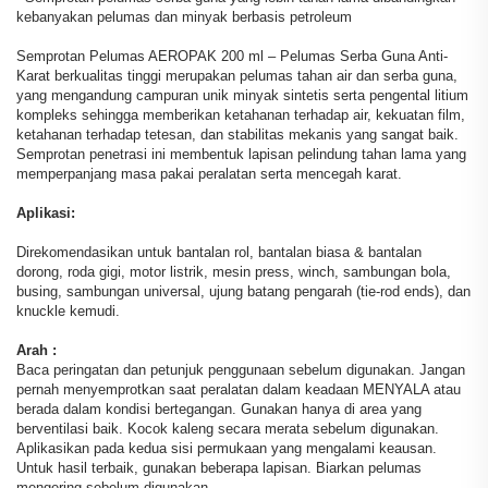
kebanyakan pelumas dan minyak berbasis petroleum
Semprotan Pelumas AEROPAK 200 ml – Pelumas Serba Guna Anti-
Karat berkualitas tinggi merupakan pelumas tahan air dan serba guna,
yang mengandung campuran unik minyak sintetis serta pengental litium
kompleks sehingga memberikan ketahanan terhadap air, kekuatan film,
ketahanan terhadap tetesan, dan stabilitas mekanis yang sangat baik.
Semprotan penetrasi ini membentuk lapisan pelindung tahan lama yang
memperpanjang masa pakai peralatan serta mencegah karat.
Aplikasi:
Direkomendasikan untuk bantalan rol, bantalan biasa & bantalan
dorong, roda gigi, motor listrik, mesin press, winch, sambungan bola,
busing, sambungan universal, ujung batang pengarah (tie-rod ends), dan
knuckle kemudi.
Arah
:
Baca peringatan dan petunjuk penggunaan sebelum digunakan. Jangan
pernah menyemprotkan saat peralatan dalam keadaan MENYALA atau
berada dalam kondisi bertegangan. Gunakan hanya di area yang
berventilasi baik. Kocok kaleng secara merata sebelum digunakan.
Aplikasikan pada kedua sisi permukaan yang mengalami keausan.
Untuk hasil terbaik, gunakan beberapa lapisan. Biarkan pelumas
mengering sebelum digunakan.