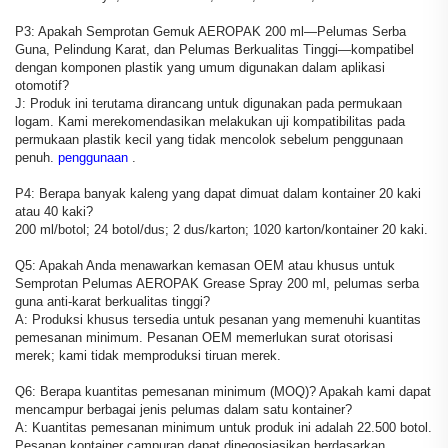
P3: Apakah Semprotan Gemuk AEROPAK 200 ml—Pelumas Serba
Guna, Pelindung Karat, dan Pelumas Berkualitas Tinggi—kompatibel
dengan komponen plastik yang umum digunakan dalam aplikasi
otomotif?
J: Produk ini terutama dirancang untuk digunakan pada permukaan
logam. Kami merekomendasikan melakukan uji kompatibilitas pada
permukaan plastik kecil yang tidak mencolok sebelum penggunaan
penuh.
penggunaan
.
P4: Berapa banyak kaleng yang dapat dimuat dalam kontainer 20 kaki
atau 40 kaki?
200 ml/botol; 24 botol/dus; 2 dus/karton; 1020 karton/kontainer 20 kaki.
Q5: Apakah Anda menawarkan kemasan OEM atau khusus untuk
Semprotan Pelumas AEROPAK Grease Spray 200 ml, pelumas serba
guna anti-karat berkualitas tinggi?
A: Produksi khusus tersedia untuk pesanan yang memenuhi kuantitas
pemesanan minimum. Pesanan OEM memerlukan surat otorisasi
merek; kami tidak memproduksi tiruan merek.
Q6: Berapa kuantitas pemesanan minimum (MOQ)? Apakah kami dapat
mencampur berbagai jenis pelumas dalam satu kontainer?
A: Kuantitas pemesanan minimum untuk produk ini adalah 22.500 botol.
Pesanan kontainer campuran dapat dinegosiasikan berdasarkan