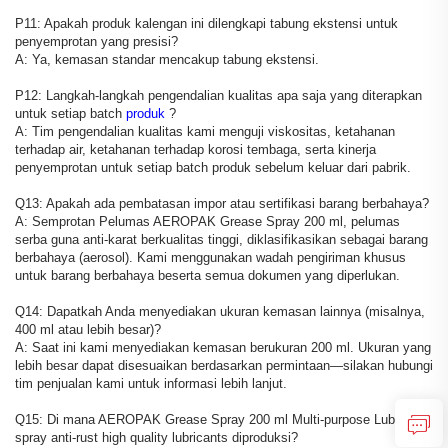
P11: Apakah produk kalengan ini dilengkapi tabung ekstensi untuk
penyemprotan yang presisi?
A: Ya, kemasan standar mencakup tabung ekstensi.
P12: Langkah-langkah pengendalian kualitas apa saja yang diterapkan
untuk setiap batch
produk
?
A: Tim pengendalian kualitas kami menguji viskositas, ketahanan
terhadap air, ketahanan terhadap korosi tembaga, serta kinerja
penyemprotan untuk setiap batch produk sebelum keluar dari pabrik.
Q13: Apakah ada pembatasan impor atau sertifikasi barang berbahaya?
A: Semprotan Pelumas AEROPAK Grease Spray 200 ml, pelumas
serba guna anti-karat berkualitas tinggi, diklasifikasikan sebagai barang
berbahaya (aerosol). Kami menggunakan wadah pengiriman khusus
untuk barang berbahaya beserta semua dokumen yang diperlukan.
Q14: Dapatkah Anda menyediakan ukuran kemasan lainnya (misalnya,
400 ml atau lebih besar)?
A: Saat ini kami menyediakan kemasan berukuran 200 ml. Ukuran yang
lebih besar dapat disesuaikan berdasarkan permintaan—silakan hubungi
tim penjualan kami untuk informasi lebih lanjut.
Q15: Di mana AEROPAK Grease Spray 200 ml Multi-purpose Lubricant
spray anti-rust high quality lubricants diproduksi?