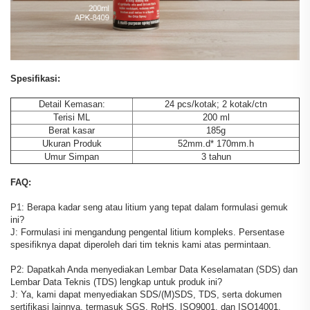
Spesifikasi:
Detail Kemasan:
24 pcs/kotak; 2 kotak/ctn
Terisi ML
200 ml
Berat kasar
185g
Ukuran Produk
52mm.d* 170mm.h
Umur Simpan
3 tahun
FAQ:
P1: Berapa kadar seng atau litium yang tepat dalam formulasi gemuk
ini?
J: Formulasi ini mengandung pengental litium kompleks. Persentase
spesifiknya dapat diperoleh dari tim teknis kami atas permintaan.
P2: Dapatkah Anda menyediakan Lembar Data Keselamatan (SDS) dan
Lembar Data Teknis (TDS) lengkap untuk produk ini?
J: Ya, kami dapat menyediakan SDS/(M)SDS, TDS, serta dokumen
sertifikasi lainnya, termasuk SGS, RoHS, ISO9001, dan ISO14001.