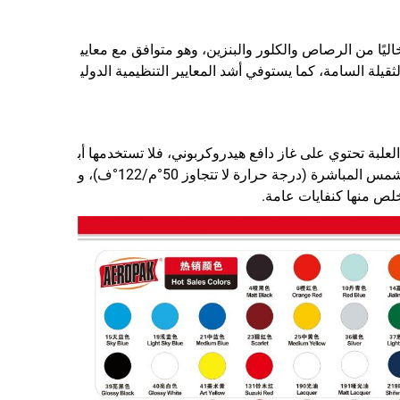
ر تزايد الوعي الصحي والبيئي، تقود AEROPAK الصناعة من خلال تركيباتها المسؤولة. تم اعتماد طلاء الرش APK-8101 خاليًا من الرصاص والكلور والبنزين، وهو متوافق مع معايي
م أكثر أمانًا من خلال تقليل التعرض للمركبات العضوية المتطايرة الضارة (VOCs) والمعادن الثقيلة السامة، كما يستوفي أشد المعايير التنظيمية الدولي
 بالتفتت. وبما أن العلبة تحتوي على غاز دافع هيدروكربوني، فلا تستخدمها أب
دًا بالقرب من مصدر اشتعال أو لهب مكشوف. وتشمل الاحتياطات المهمة الأخرى: حفظ العلبة في مكان بارد، بعيدًا عن أشعة الشمس المباشرة (درجة حرارة لا تتجاوز 50°م/122°ف)، و
تخلص منها كنفايات عامة.