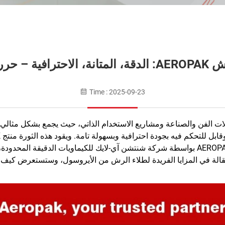
فية – حرر إبداعك
Time : 2025-09-23
الفن والصناعة ومشاريع الاستخدام الذاتي، حيث يجمع بشكل مثالي بين ا
المتفوقة. ويُصنع طلاء الرش من الأيروسول من علامة AEROPAK بواسطة شركة شنتشن آي-لايك لل