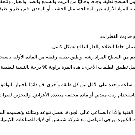
ن السطح نظيفًا وجافًا وخاليًا من الزيت والشمع والصدأ والغبار. ولت
نع حدوث القطرات.
لضمان خلط الطلاء والغاز الدافع بشكل كامل.
عدد الطبقات: اترك المادة الأولية تجف لمدة 30-60 ثا
 ساعة واحدة على الأقل بين كل طبقة وأخرى. قم دائمًا باختبار التوا
باستخدام زيت معدني أو مادة مخففة متعددة الأغراض. وللتخزين لفتر
 نوع الرش بين الحرية الفنية والأداء الصناعي عالي الجودة. بفضل تنوعه ومتانته وت
 الكبيرة، يرجى التواصل مع شركة شنتشن آي-لايك للصناعات الكيميائية