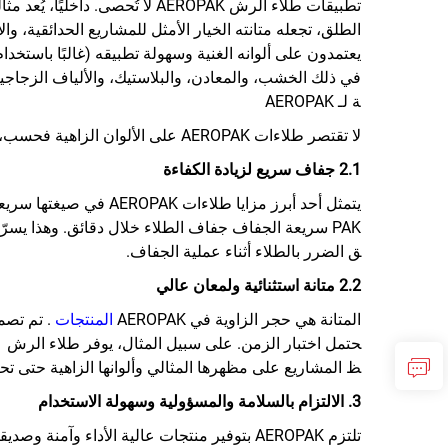
تطبيقات طلاء الرش AEROPAK لا 
الطلق، تجعله متانته الخيار الأمثل للمشاريع الحدائقية، و
يعتمدون على ألوانه الغنية وسهولة تطبيقه (غالبًا باستخد
ة لـ AEROPAK
لا تقتصر طلاءات AEROPAK على الألوان الزاهية فحسب، بل تمتلك أيضًا العديد من الميزات الهندسية المصممة لأداء عالٍ، مما يضمن نتائج طلاء متفوقة في كل مرة.
2.1 جفاف سريع لزيادة الكفاءة
PAK سريعة الجفاف جفاف الطلاء خلال دقائق. وهذا يسرّع
ق الضرر بالطلاء أثناء عملية الجفاف.
2.2 متانة استثنائية ولمعان عالي
المتانة هي حجر الزاوية في AEROPAK
المنتجات
ظ المشاريع على مظهرها المثالي وألوانها الزاهية حتى 
3. الالتزام بالسلامة والمسؤولية وسهولة الاستخدام
تلتزم AEROPAK بتوفير منتجات عالية الأداء وآمنة وصديقة للبيئة.