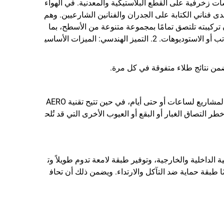
أو إضافة لمسات زخرفية على القطع البلاستيكية والمعدنية. في الهواء
دى فناني الكتابة على الجدران والفنانين الشارعيين. وهم
ن تركيبته تلتصق تمامًا بمجموعة متنوعة من الأسطح، بما
في ذلك الخشب، والمعادن، والبلاستيك، والألياف الزجاجية، مما يجعله مثاليًا للإصلاحات والمشاريع الصغيرة في المنازل أو المكاتب أو الاستوديوهات. 2. التميز الهندسي: الميزات الأساسي
يتمثل أحد أبرز مزايا طلاءات AEROPAK في صيغتها سريعة الجفاف. يمكن أن تؤدي الفرش التقليدية وأدوات التدحرج إلى توقف المشاريع لساعات أو حتى أيام، في حين تتيح تقنية AERO
ر التصاق الغبار أو البقع أو العيوب الأخرى التي قد تُلح
ظروف البيئية الداخلية والخارجية، وتوفير طبقة لامعة تدوم طويلاً وت
تبدو رائعة فحسب، بل توفر أيضًا طبقة حماية ضد التآكل والارتداء. ويضمن ذلك أن تحاف