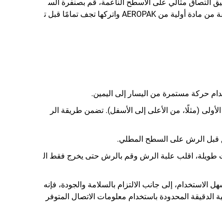
حقيق التصاق مثالي على الأسطح الناعمة، قم بصنفرة الس
طح أو تلميعه بلطف لإزالة أي طلاء مرتفع أو مقشر. بالنسبة للمواد الأولية غير المعالجة، مثل الخشب أو المعدن، قم بتطبيق طبقة من مادة أولية من AEROPAK واتركها تجف تمامًا قبل ت
نية قبل تطبيق الطبقات الأخرى، هذه المرة بزاوية 90 درجة بالنسبة للطبقة الأولى (مثلًا، من الأعلى إلى الأسفل). تضمن طريقة الر
فق قبل الرش على السطح المطلي.
ات طويلة، اقلب علبة الرش وقم بالرش حتى يخرج فقط ال
صميمه السهل الاستخدام، إلى جانب الالتزام بالسلامة والجودة، فإنه
 الدقيقة المحدودة باستخدام معلومات الاتصال المتوفر