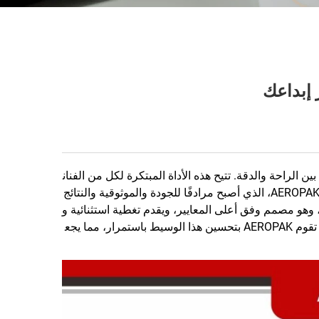
لراحة والدقة. تتيح هذه الأداة المبتكرة لكل من الفنان
ين المحترفين وهواة الديكور المنزلي تحقيق طلاء أملس وقابل للتحكم فيه بجودة احترافية وبسهولة تامة. ويقود هذه الثورة منتج AEROPAK، الذي أصبح مرادفًا للجودة والموثوقية والنتائج
كيماويات الدقيقة المحدودة، وهو مصمم وفق أعلى المعايير، ويقدم تغطية استثنائية و
. ستنظر هذه المقالة في المزايا الفريدة لطلاء الرش من الأيروسول، وستستعرض كيف تقوم AEROPAK بتحسين هذا الوسيط باستمرار، مما يجع