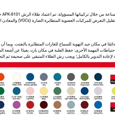
في عص
ر AVHC. ويضمن ذلك تجربة استخدا
خدام الآمن في صميم فلسفة AEROPAK. اعمل دائمًا في مكان جيد التهوية للسماح للغازات المتطايرة
قابلة لإعادة التدوير بالكامل؛ ويجب رش الطلاء المتبقي على صحيفة ثم ال