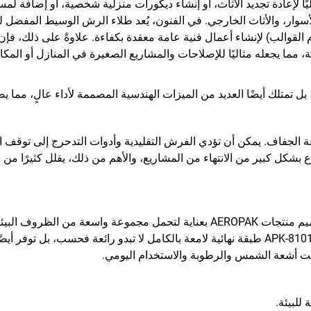
تُحصى. داخليًا، يُعد مثاليًا لإعادة تجديد الأثاث، أو إنشاء ديكورات منزلية شخصية، 
الأسوار، والأثاث الخارجي. في الفنون، يُعد طلاء الرش الوسيط المفضل ل
ام القوالب) لإنشاء أعمال فنية عامة معقدة بكفاءة. علاوةً على ذلك، فإ
 بشكل كبير من الانتهاء من المشاريع، والأهم من ذلك، يقلل كثيرًا من خط
. تم تصميم منتجات AEROPAK بعناية لتحمل مجموعة واسعة من ال
حتمل اختبار الزمن. على سبيل المثال، يوفر طلاء الرش APK-8101 طبقة نهائية لامعة بالكامل لا 
تحت أشعة الشمس والرطوبة والاستخدام اليومي.