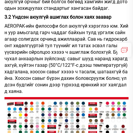
аюулгүй орчныг бий болгох бөгөөд хамгийн жигд дото
одын зохицуулах стандартыг хангасан байдаг.
3.2 Үндсэн аюулгүй ашиглах болон хаях заавар
AEROPAK-ийн философи бол аюулгүй хэрэглээ юм. Хий
н уур амьсгалд гарч чаддаг байхын тулд үргэлж сайн
агаар солигдох орчинд ажиллаарай. Сав нь гидрокарб
онт хөдөлгүүртэй тул түүнийг ил татах эсвэл галын эх
үүсвэрийн ойролцоо хэзээ ч ашиглаж болохгүй. Бусад
чухал анхаарлын зүйлсэнд: савыг шууд наранд харагд
ахгүй, хүйтэн газар (50°C/122°F-с дээш температургүй)
хадгалана, хоосон савыг хэзээ ч тасалж, шатаахгүй ба
йна. Хоосон савыг бүрэн дахин боловсруулж болно; үл
дсэн будгийг сонин дээр түрхээд ерөнхий хог хаягдал
д хаяна.