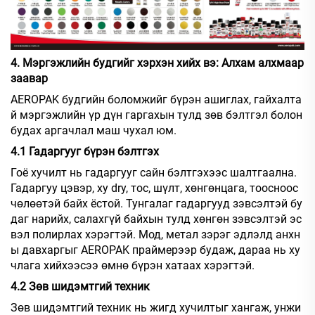
4. Мэргэжлийн будгийг хэрхэн хийх вэ: Алхам алхмаар
заавар
AEROPAK будгийн боломжийг бүрэн ашиглах, гайхалта
й мэргэжлийн үр дүн гаргахын тулд зөв бэлтгэл болон
будах аргачлал маш чухал юм.
4.1 Гадаргууг бүрэн бэлтгэх
Гоё хучилт нь гадаргууг сайн бэлтгэхээс шалтгаална.
Гадаргуу цэвэр, ху dry, тос, шүлт, хөнгөнцага, тоосноос
чөлөөтэй байх ёстой. Тунгалаг гадаргууд зэвсэлтэй бу
даг нарийх, салахгүй байхын тулд хөнгөн зэвсэлтэй эс
вэл полирлах хэрэгтэй. Мод, метал зэрэг эдлэлд анхн
ы давхаргыг AEROPAK праймерээр будаж, дараа нь ху
члага хийхээсээ өмнө бүрэн хатаах хэрэгтэй.
4.2 Зөв шидэмтгий техник
Зөв шидэмтгий техник нь жигд хучилтыг хангаж, унжи