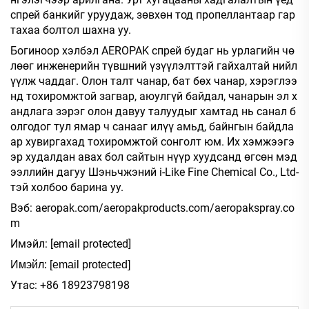
спрей банкийг уруудаж, зөвхөн тод пропеллантаар гар
тахаа болтол шахна уу.
Богиноор хэлбэл AEROPAK спрей будаг нь урлагийн чө
лөөг инженерийн түвшний үзүүлэлттэй гайхалтай нийл
үүлж чаддаг. Олон талт чанар, бат бөх чанар, хэрэглээ
нд тохиромжтой загвар, аюулгүй байдал, чанарын эл х
андлага зэрэг олон давуу талуудыг хамтад нь санал б
олгодог тул ямар ч санааг илүү амьд, байнгын байдла
ар хувиргахад тохиромжтой сонголт юм. Их хэмжээгэ
эр худалдан авах бол сайтын нүүр хуудсанд өгсөн мэд
ээллийн дагуу Шэньчжэний i-Like Fine Chemical Co., Ltd-
тэй холбоо барина уу.
Вэб: aeropak.com/aeropakproducts.com/aeropakspray.co
m
Имэйл:
[email protected]
Имэйл:
[email protected]
Утас: +86 18923798198