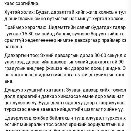
хаас сэргийлнэ.
Хүчтэй холих: Будаг, даралттай хийг жигд холихын тул
д ашиглахын өмнө бутылгыг нэг минут хүртэл холхой.
Праймер хэрэглэх: Шидэмтгийн савыг будагдах гадар
гуугаас 15-30 см зайнд барьж, зүүнээс баруун тийш та
сралтгүй хөдөлгөөнөөр нимгэн давхаргаар праймер хэ
рэглэнэ.
Давхаргын тоо: Эхний давхаргын дараа 30-60 секунд х
үлээгээд дараагийн давхаргыг эхний давхаргатай 90
градусын өнцгөөр (жишээ нь: дээрээс доош) шиднэ. Э
нэ чангарсан шидэмтгийн арга нь жигд хучилтыг ханг
ана.
Дундуур хуушгийн хатаалт: Зузаан давхар хийх тохиол
долд дараагийн давхар хийхээсээ өмнө дор хаяж нэг
цаг хүлээнэ үү. Будагдсан гадаргуу дээр агааржуулан
түрхэхээс өмнө заавал нийцэлтийн шалгалт хийнэ үү.
Цэвэрлэхэд хялбар байлгахын тулд илүүдэл түрхсэн х
эсгийг минералын тос эсвэл ерөнхий зориулалтын ши
нгэлэгчээр арилгана. Урт хугацааны хадгалалтын үед