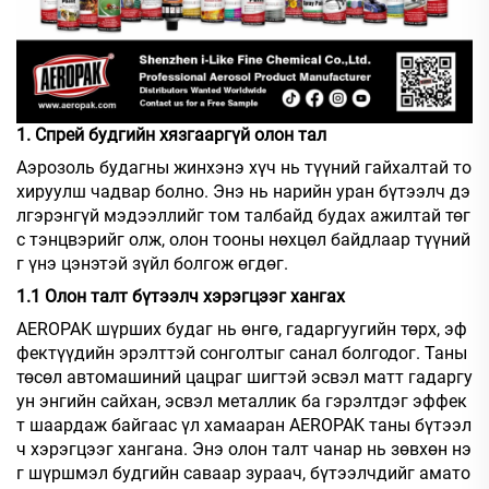
1. Спрей будгийн хязгааргүй олон тал
Аэрозоль будагны жинхэнэ хүч нь түүний гайхалтай то
хируулш чадвар болно. Энэ нь нарийн уран бүтээлч дэ
лгэрэнгүй мэдээллийг том талбайд будах ажилтай төг
с тэнцвэрийг олж, олон тооны нөхцөл байдлаар түүний
г үнэ цэнэтэй зүйл болгож өгдөг.
1.1 Олон талт бүтээлч хэрэгцээг хангах
AEROPAK шүрших будаг нь өнгө, гадаргуугийн төрх, эф
фектүүдийн эрэлттэй сонголтыг санал болгодог. Таны
төсөл автомашиний цацраг шигтэй эсвэл матт гадаргу
ун энгийн сайхан, эсвэл металлик ба гэрэлтдэг эффек
т шаардаж байгаас үл хамааран AEROPAK таны бүтээл
ч хэрэгцээг хангана. Энэ олон талт чанар нь зөвхөн нэ
г шүршмэл будгийн саваар зураач, бүтээлчдийг амато