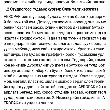
раас мэргэжлийн түвшинд аваачих боломжийг олгоно.
1.2 Студиогоос гудамж хүртэл: Олон талт хэрэглээ
AEROPAK-ийн шүршээр будах ажил нь бараг хязгааргү
й боломжтой юм. Дотоод тоглоомын өрөөнд энэ нь ме
белийг сэргээн засах, хувийн дотоод дизайныг бүтээх
эсвэл пластик ба металл хэсгүүдэд онцлог нэмэхэд га
йхалтай тохиромжтой. Гадаа талд түүний тэсвэрт чана
р нь цэцэрлэгийн төслүүд, хашлага, гадаа суух оронд с
уугаа мебельд илүү сайн тохиромжтой. Урлагийн салб
арт шүршээр будах нь граффити болон гудамжны урл
агчдын сонголтын гол хэрэгсэл юм. Тэд нарийн, томоо
хон нийтийн дүрслэлийг үр дүнтэй бүтээхийн тулд бог
ино хугацаанд хялбархан будаж болох, ихэвчлэн самб
атай ашигладаг энэ материалд итгэдэг. Үүнээс гадна,
мод, металл, пластик, шилэн шовхор зэрэг олон төрли
йн гадаргуу дээр гайхалтай наалдах нь AEROPAK-ийн н
айрлага бөгөөд өрх, хороо, студийн засвар, жижиг төсл
үүдэд маш тохиромжтой. 2. Инженерийн гайхамшиг: A
EROPAK-ийн үндсэн онцлог