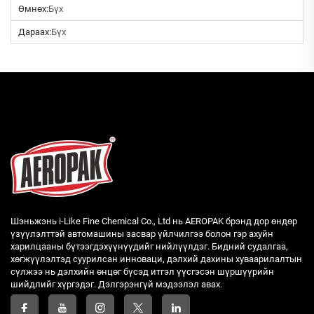
Өмнөх:
Бүх
Дараах:
Бүх
Шэньжэнь i-Like Fine Chemical Co., Ltd нь AEROPAK брэнд дор өндөр
үзүүлэлттэй автомашины засвар үйлчилгээ болон гэр ахуйн
харилцааны бүтээгдэхүүнүүдийг нийлүүлдэг. Бидний судалгаа,
хөгжүүлэлтэд суурилсан инноваци, дэлхий дахины хуваарилалтын
сүлжээ нь дэлхийн өнцөг бүсэд итгэл үүсгэсэн шүршүүрийн
шийдлийг хүргэдэг. Дэлгэрэнгүй мэдээлэл авах.