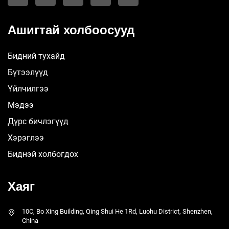
Ашигтай холбоосууд
Бидний тухайд
Бүтээлүүд
Үйлчилгээ
Мэдээ
Дүрс бичлэгүүд
Хэрэглээ
Биднэй холбогдох
Хаяг
10C, Bo Xing Building, Qing Shui He 1Rd, Luohu District, Shenzhen,
China