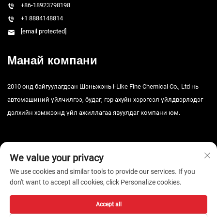
+86-18923798198
+1 8884148814
[email protected]
Манай компани
2010 онд байгуулагдсан Шэньжэнь i-Like Fine Chemical Co., Ltd нь
автомашиний үйлчилгээ, будаг, гэр ахуйн хэрэгсэл үйлдвэрлэдэг
дэлхийн хэмжээнд үйл ажиллагаа явуулдаг компани юм.
We value your privacy
We use cookies and similar tools to provide our services. If you
don't want to accept all cookies, click Personalize cookies.
Зохиогчийн эрх © 2026 Шэньчжэний i-Like Тоног төхөөрөмжийн ХХК.
Бүх эрх хуулиар хамгаалагдсан. -
Нууцлалын бодлого
Accept all