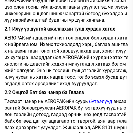
AEROPAK-ийн будаг нь ярвигтай өнгөтэй байхын зэрэг
цээ олон тооны үйл ажиллагааны үзүүлэлтэд чиглэсэн
инженерийн онцлог шинж чанартай бөгөөд бүхэлдээ и
лүү нарийвчлалтай будагны үр дүнг хангана.
2.1 Илүү үр дүнтэй ажиллахын тулд хурдан хатах
AEROPAK-ийн давсгийн нэг гол онцлог бол хурдан хата
х найрлага юм. Ихэнх тохиолдолд харц, баглаа ашигла
х нь цахилгаан тоногтой харьцуулахад цаг, хоног илүү
их хугацаа шаарддаг бол AEROPAK-ийн хурдан хатах те
хнологи нь давсгийг хэдхэн минутанд л хатаах болом
жийг олгодог. Энэ нь төслийн гүйцэтгэлийг хурдасгаж,
илүү чухал нь хатах явцад тоос, толбо эсвэл бусад дут
агдалд өртөх эрсдэлийг ихэд бууруулдаг.
2.2 Онцгой Бат бөх чанар ба Гялалз
Тэсвэрт чанар нь AEROPAK-ийн суурь
бүтээлүүд
анхаа
ралтай боловсруулсан AEROPAK бүтээгдэхүүнүүд нь о
лон төрлийн дотоод, гадаад орчны нөхцөлд тэсвэртэй
байх бөгөөд цаг хугацаагаар тогтвортой, аянгаар гяла
лзах давхаргыг үзүүлдэг. Жишээлбэл, APK-8101 шүрш