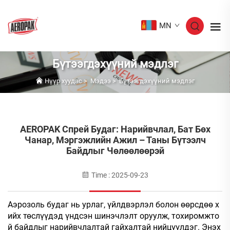
MN
Бүтээгдэхүүний мэдлэг
Нүүр хуудас
>
Мэдээ
>
Бүтээгдэхүүний мэдлэг
AEROPAK Спрей Будаг: Нарийвчлал, Бат Бөх
Чанар, Мэргэжлийн Ажил – Таны Бүтээлч
Байдлыг Чөлөөлөөрэй
Time : 2025-09-23
Аэрозоль будаг нь урлаг, үйлдвэрлэл болон өөрсдөө х
ийх төслүүдэд үндсэн шинэчлэлт оруулж, тохиромжто
й байдлыг нарийвчлалтай гайхалтай нийцүүлдэг. Энэх