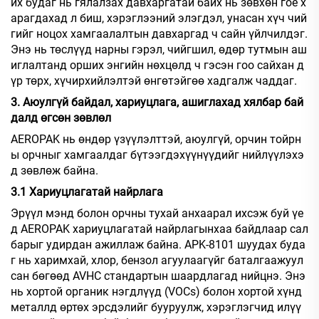
их будаг нь гялалзах давхаргатай байх нь зөвхөн гоё х
арагдахад л биш, хэрэглээний элэгдэл, унасан хүч чий
гийг ноцох хамгаалалтын давхаргад ч сайн үйлчилдэг.
Энэ нь төслүүд нарны гэрэл, чийгшил, өдөр тутмын аш
иглалтанд орших энгийн нөхцөлд ч гэсэн гоо сайхан д
үр төрх, хүчирхийлэлтэй өнгөтэйгөө хадгалж чаддаг.
3. Аюулгүй байдал, хариуцлага, ашиглахад хялбар бай
далд өгсөн зөвлөл
AEROPAK нь өндөр үзүүлэлттэй, аюулгүй, орчин тойрн
ы орчныг хамгаалдаг бүтээгдэхүүнүүдийг нийлүүлэхэ
д зөвлөж байна.
3.1 Хариуцлагатай найрлага
Эрүүл мэнд болон орчны тухай анхаарал ихсэж буй үе
д AEROPAK хариуцлагатай найрлагынхаа байдлаар сал
барыг удирдан ажиллаж байна. APK-8101 шуудах буда
г нь харимхай, хлор, бензол агуулаагүйг баталгаажуул
сан бөгөөд AVHC стандартын шаардлагад нийцнэ. Энэ
нь хортой органик нэгдлүүд (VOCs) болон хортой хүнд
металлд өртөх эрсдэлийг бууруулж, хэрэглэгчид илүү