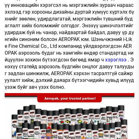
үү инновацийн хэрэгсэл нь мэргэжлийн зураач нараас
эхлээд гэр хорооны дизайны дуртай хүмүүс хүртэлх бү
хнийг зөөлөн, удирдлагатай, мэргэжлийн түвшний буд
аглалт хийх боломжийг олгодог. Энэхүү шинэчлэлтийг
удирдаж буй нь чанар, найдвартай байдал, давуу үр дү
нгийн синоним болсон AEROPAK юм. Шэньчжэний i-Lik
e Fine Chemical Co., Ltd компанид үйлдвэрлэгдсэн AER
OPAK аэрозоль будаг нь хамгийн өндөр стандартад ни
йцүүлэн зохион бүтээгдсэн бөгөөд ямар ч
хэрэглээ
. Э
нэхүү статейд аэрозоль будгийн онцлог давуу талууды
г задлан шинжилж, AEROPAK хэрхэн тасралтгүй сайжр
уулалт хийж, дэлхий даяарх бүтээгчидийн хувьд илүүд
үзэж буйг авч үзэх болно.