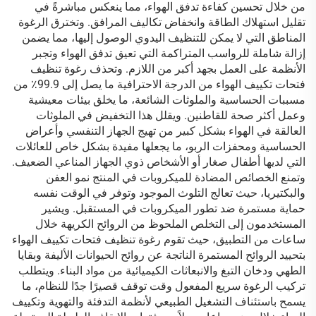
من خلال تحسين كفاءة تدفق الهواء، مما ينعكس مباشرةً في
تقليل استهلاك الطاقة وانخفاض تكاليف المرافق. وتخترق الرغوة
المناطق التي لا يمكن للتنظيف اليدوي الوصول إليها، مما يضمن
إزالة شاملة للرواسب المتراكمة التي تعيق تدفق الهواء وتجبر
الأنظمة على العمل بجهد أكبر من اللازم. وتحذف رغوة تنظيف
فتحات تكييف الهواء من الدرجة الاحترافية ما يصل إلى 99.9٪ من
مسببات الحساسية والملوثات الشائعة، ما يخلق بيئات معيشية
وعمل أكثر صحة للقاطنين. ويقلل هذا التخفيض في الملوثات
العالقة في الهواء بشكل كبير من تهيج الجهاز التنفسي وأعراض
الحساسية ومحفزات الربو، ما يجعلها مفيدة بشكل خاص للعائلات
التي لديها أطفال صغار أو الأشخاص ذوي الجهاز المناعي الضعيف.
وتمنع الخصائص المضادة للميكروبات في المنتج نمو العفن
والبكتيريا، حيث تعالج التلوث الموجود وتوفر في الوقت نفسه
حماية مستمرة ضد تطور الميكروبات في المستقبل. ويشير
المستخدمون إلى التخلص الملحوظ من الروائح الكريهة خلال
ساعات من التطبيق، حيث تقوم رغوة تنظيف فتحات تكييف الهواء
بتحييد الروائح المستمرة الناتجة عن روائح الحيوانات الأليفة وبقايا
الطهي ودخان التبغ والانبعاثات الكيميائية من مواد البناء. ويتطلب
تركيب الرغوة سريع المفعول وقت توقف قصيرًا جدًا للنظام، ما
يسمح باستئناف التشغيل الطبيعي لأنظمة التدفئة والتهوية وتكييف