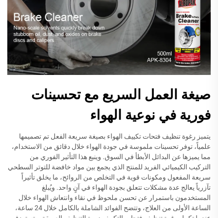
صيغة العمل السريع مع تحسينات
فورية في نوعية الهواء
يتميز رغوة تنظيف فتحات تكييف الهواء بصيغة سريعة الفعل تم تصميمها
علمياً، توفر تحسينات ملموسة في جودة الهواء خلال دقائق من الاستخدام،
مما يميزها عن البدائل الأبطأ في السوق. وينبع هذا التأثير الفوري من
التركيب الكيميائي الفريد للمنتج الذي يجمع بين مواد خافضة للتوتر السطحي
سريعة المفعول ومكونات قوية في التخلص من الروائح، ما يخلق تأثيراً
تآزرياً يعالج عدة مشكلات تتعلق بجودة الهواء في آنٍ واحد. ويُبلغ
المستخدمون باستمرار عن تحسن ملحوظ في نقاء وانتعاش الهواء خلال
الساعة الأولى من العلاج، وتتضح الفوائد الشاملة بالكامل خلال 24 ساعة،