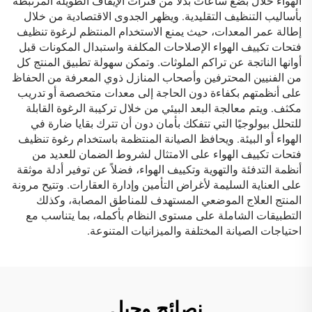
الهواء خلال بضع ساعات بدلاً من فترات الإيقاف الطويلة المرتبطة
بأساليب التنظيف التقليدية. ويظهر الجدوى الاقتصادية من خلال
إطالة عمر المعدات، حيث يمنع الاستخدام المنتظم لرغوة تنظيف
فتحات تكييف الهواء الإصلاحات المكلفة واستبدال المكونات قبل
أوانها الناتجة عن تراكم الملوثات. وتمكن سهولة تطبيق المنتج كل
من الفنيين المحترفين وأصحاب المنازل ذوي المعرفة من الحفاظ
على أنظمتهم بكفاءة دون الحاجة إلى معدات متخصصة أو تدريب
مكثف. ويتم معالجة البعد البيئي من خلال تركيبة الرغوة القابلة
للتحلل بيولوجيًا التي تتفكك بأمان دون أن تترك بقايا ضارة في
الهواء أو البيئة. ويحافظ الصيانة المنتظمة باستخدام رغوة تنظيف
فتحات تكييف الهواء على الامتثال لشروط الضمان للعديد من
أنظمة التدفئة والتهوية وتكييف الهواء، فضلاً عن توفير أدلة موثقة
على العناية السليمة لأغراض التأمين وإدارة العقارات. وتتيح مرونة
المنتج العلاج الموضعي المستهدف للمناطق المصابة، وكذلك
التطبيقات الشاملة على مستوى النظام بأكمله، بما يتناسب مع
احتياجات الصيانة المختلفة والميزانيات المتنوعة.
نصائح وحيل