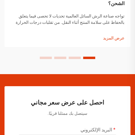
الشحن؟
تواجه صناعة الرش السائل العالمية تحديات لا تحصى فيما يتعلق
بالحفاظ على سلامة المنتج أثناء النقل. من تقلبات درجات الحرارة
إلى التغيرات في الضغط ومخاوف التعامل مع المنتجات، يجب على
مصنعي الرش السائل تنفيذ حلول شاملة...
عرض المزيد
احصل على عرض سعر مجاني
سيتصل بك ممثلنا قريبًا.
البريد الإلكتروني