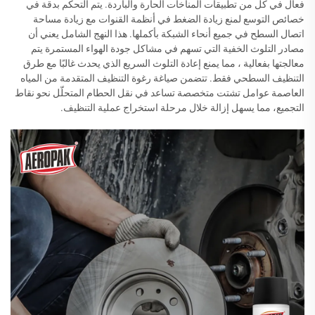
فعال في كل من تطبيقات المناخات الحارة والباردة. يتم التحكم بدقة في
خصائص التوسع لمنع زيادة الضغط في أنظمة القنوات مع زيادة مساحة
اتصال السطح في جميع أنحاء الشبكة بأكملها. هذا النهج الشامل يعني أن
مصادر التلوث الخفية التي تسهم في مشاكل جودة الهواء المستمرة يتم
معالجتها بفعالية ، مما يمنع إعادة التلوث السريع الذي يحدث غالبًا مع طرق
التنظيف السطحي فقط. تتضمن صياغة رغوة التنظيف المتقدمة من المياه
العاصمة عوامل تشتت متخصصة تساعد في نقل الحطام المتحلّل نحو نقاط
التجميع، مما يسهل إزالة خلال مرحلة استخراج عملية التنظيف.