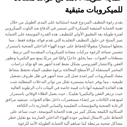
للميكروبات متبقية
يقدم رغوة التنظيف المزدوج قيمة استثنائية على المدى الطويل من خلال
تقنية الحماية المتبقية المبتكرة التي تستمر في الدفاع ضد التلوث الميكروبي
لفترة طويلة بعد التطبيق الأولي للتنظيف. هذه القدرة الموسعة على الحماية
تميز المنتج عن حلول التنظيف التقليدية التي تقدم فوائد مؤقتة فقط ، مما
يجعلها استثمارًا متفوقًا للحفاظ على جودة الهواء الداخلي الصحية باستمرار.
تتضمن صياغة الرغوة مركبات مضادة للميكروبات المتقدمة التي ترتبط
بسطحات القنوات، مما يخلق حاجزًا واقيًا غير مرئيًا يمنع نمو البكتيريا وتطور
العفن والانتشار الفيروسي بشكل نشط لعدة أشهر بعد الع تؤكد دراسات
المختبر المستقلة أن الأسطح المعالجة برغوة تنظيف المياه تحتفظ بنشاط
مضاد للميكروبات كبير لمدة تصل إلى ستة أشهر في ظل ظروف تشغيل
طبيعية ، مما يوفر حماية مستمرة تقلل من تواتر التدخلات المتطلبة تثبت
هذه الفائدة المتبقية أنها ذات قيمة خاصة في البيئات ذات الرطوبة العالية
حيث تزدهر العفن والبكتيريا تقليديًا ، حيث يعمل الطلاء الوقائي باستمرار
لمنع هذه الكائنات من إنشاء مستعمرات داخل نظام القنوات. تستفيد مرافق
الرعاية الصحية والمؤسسات التعليمية والمباني التجارية ذات الكثافة
السكانية الكثيفة بشكل كبير من هذه الحماية الموسعة، حيث تساعد على
الحفاظ على الامتثال لمعايير جودة الهواء الداخلي الصارمة مع تقليل خطر
مشاكل صحية مرتبطة كما تساهم آلية الحماية الطويلة الأمد للرغوة