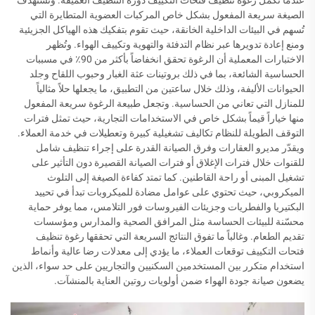
عندما تكمل رغوة تنظيف فتحات التكييف دورة التنظيف العميقة. وتستهدف
الصيغة سريعة المفعول بشكل خاص المركبات العضوية المتطايرة التي
تُسهم في البيئات الداخلية الخانقة، حيث تقوم بتفكيك هذه الهياكل الجزيئية
ومنع إعادة تدويرها عبر نظام التدفئة والتهوية وتكييف الهواء. وتُظهر
الاختبارات المعملية أن الرغوة تحقق انخفاضاً بأكثر من 90٪ في مسببات
الحساسية الشائعة، بما في ذلك بروتينات عثة الغبار وحبوب اللقاح وجلد
الحيوانات الأليفة، وذلك خلال ساعتين من التطبيق، ما يجعلها حلاً مثالياً
للمنازل التي تعاني من الحساسية. وتجعل طبيعة الرغوة سريعة المفعول
منها خياراً قيماً بشكل خاص في الاستخدامات التجارية، حيث تمثل فترات
التوقف الطويلة للنظام تكاليف تشغيلية كبيرة وتعطيلات في خدمة العملاء.
ويقدّر مديرو العقارات وفرق الصيانة القدرة على إجراء تنظيف شامل
للقنوات خلال فترات الإغلاق أو فترات الصيانة القصيرة دون التأثير على
تشغيل المبنى أو راحة القاطنين. كما تمتد كفاءة الصيغة إلى التلوث
الميكروبي، حيث تحتوي على عوامل مضادة للميكروبات تبدأ في تحييد
البكتيريا والفطريات وجزيئات الفيروسات فور التلامس، مما يوفر حماية
محسّنة للبيئات الحساسة مثل المرافق الصحية والمدارس ومؤسسات
تقديم الطعام. وغالباً ما تفوق النتائج السريعة التي تحققها رغوة تنظيف
فتحات التكييف توقعات العملاء، ما يؤدي إلى معدلات رضا عالية وأنماط
استخدام متكرر بين المستخدمين السكنيين والتجاريين على حد سواء، الذين
يضعون صيانة جودة الهواء ضمن أولويات روتين العناية بالمنشآت.