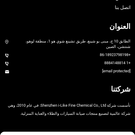
اتصل بنا
العنوان
الطابق 10 ج، مبنى بو شينغ، طريق تشينغ شوي هو 1، منطقة لوهو،
شنتشن، الصين
+86-18923798198
+1 8884148814
[email protected]
شركتنا
تأسست شركة Shenzhen i-Like Fine Chemical Co., Ltd. في عام 2010، وهي
شركة عالمية لتصنيع منتجات صيانة السيارات والطلاء والعناية المنزلية.