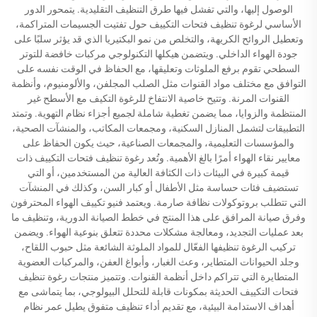
الوصول إليها، والتي تفشل فيها طرق التنظيف التقليدية. يتمحور الدور
الأساسي لرغوة تنظيف فتحات التكييف حول تفتيت الجسيمات المتراكمة،
وتعطيل الروائح الكريهة، والتخلص من نمو البكتيريا الذي قد يؤثر سلبًا على
جودة الهواء الداخلي. ويتضمن هيكلها التكنولوجي مركبات خافضة للتوتر
السطحي تقوم برفع الملوثات وتعليقها، مع الحفاظ في الوقت نفسه على
التوافق مع مختلف مواد القنوات مثل الصلب المجلفن، والألومنيوم، وأنظمة
القنوات المرنة. وتتيح خاصية الانتفاخ للرغوة التكيف مع الأسطح غير
المنتظمة والزوايا، مما يضمن تغطية شاملة لجميع أجزاء نظام التهوية. وتمتد
التطبيقات لتشمل المنازل السكنية، ومجمعات المكاتب، والمنشآت الصحية،
والمؤسسات التعليمية، والمجمعات الصناعية، حيث يكون الحفاظ على
معايير نقاء الهواء أمرًا بالغ الأهمية. وتُعد رغوة تنظيف فتحات التكييف ذات
قيمة كبيرة في البيئات ذات الكثافة العالية من المستخدمين، أو التي
تستضيف فئات حساسة مثل الأطفال أو كبار السن، وكذلك في المنشآت
التي تتطلب بروتوكولات نظافة صارمة. ويعتمد فنيو تكييف الهواء المحترفون
وفرق صيانة المرافق على هذا المنتج في خطط الصيانة الدورية، وتنظيف ما
بعد عمليات التجديد، ومعالجة مشكلات محددة تتعلق بنوعية الهواء. ويضمن
تركيب الرغوة تنظيفها الفعّال للمواد الملوثة الشائعة مثل حبوب اللقاح،
وجلد الحيوانات المتطاير، وعث الغبار، وأبواغ العفن، والمركبات العضوية
المتطايرة التي تتراكم داخل أنظمة القنوات. وتتميز منتجات رغوة تنظيف
فتحات التكييف الحديثة بمكونات قابلة للتحلل البيولوجي، بما يتماشى مع
أهداف الاستدامة البيئية، مع تقديم أداء تنظيف متفوق يطيل عمر نظام