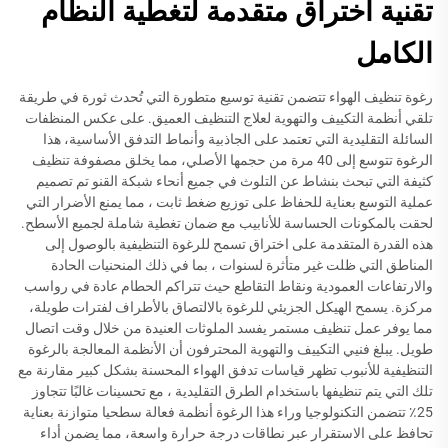
تقنية اختراق متقدمة لتغطية النظام
الكامل
رغوة تنظيف الهواء تتضمن تقنية توسيع متطورة التي تُحدث ثورة في طريقة
تلقي أنظمة التكييف والتهوية لعلاج التنظيف العميق. على عكس المنظفات
السائلة التقليدية التي تعتمد على الجاذبية وأنماط التدفق الأساسية، هذا
الرغوة تتوسع إلى 40 مرة من حجمها الأصلي، مما يخلق مصفوفة تنظيف
كثيفة التي تبحث بنشاط عن التلوث في جميع أنحاء شبكة القنو تم تصميم
عملية التوسع بعناية للحفاظ على توزيع ضغط ثابت ، مما يمنع الأضرار التي
لحقت بالمكونات الحساسة للأنابيب مع ضمان تغطية شاملة لجميع الأسطح.
هذه القدرة المتقدمة على اختراق تسمح للرغوة التنظيفية بالوصول إلى
المناطق التي ظلت غير متأثرة لسنوات ، بما في ذلك المنحنيات الحادة
والارتفاعات العمودية ونقاط التقاطع حيث تتراكم الحطام عادة في رواسب
مركزة. يسمح الهيكل الجزيئي للرغوة بالالتصاق بالأطراف لفترات طويلة،
مما يوفر عمل تنظيف مستمر يفسد الملوثات العنيدة من خلال وقت اتصال
طويل. يبلغ فنيي التكييف والتهوية المحترفون أن الأنظمة المعالجة بالرغوة
التنظيفية للأنبوب تظهر قياسات تدفق الهواء المحسنة بشكل كبير مقارنة مع
تلك التي يتم تنظيفها باستخدام الطرق التقليدية ، مع تحسينات غالبًا تتجاوز
25٪ تتضمن التكنولوجيا وراء هذا الرغوة أنظمة فعالة سطحيا متوازنة بعناية
تحافظ على الاستقرار عبر نطاقات درجة حرارة واسعة، مما يضمن أداء