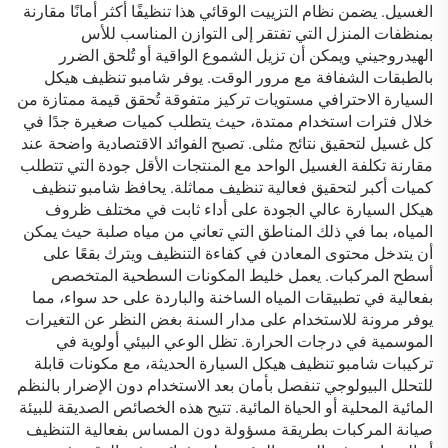
الغسيل. يضمن نظام التزييت الوقائي هذا تنظيفًا أكثر أمانًا مقارنة
بمنظفات المنزل التي تفتقر إلى التوازن المناسب للأس
الهيدروجيني ويمكن أن تزيل الشموع الواقية أو تُلحق الضرر
بالطبقات الشفافة مع مرور الوقت. يوفر شامبو تنظيف هيكل
السيارة الاحترافي مستويات تركيز متفوقة تُحقق قيمة ممتازة من
خلال فترات استخدام ممتدة، حيث يتطلب كميات صغيرة جدًا في
كل غسيل لتحقيق نتائج مثلى. تصبح الفوائد الاقتصادية واضحة عند
مقارنة تكلفة الغسيل الواحد مع المنتجات الأقل جودة التي تتطلب
كميات أكبر لتحقيق فعالية تنظيف مماثلة. يحافظ شامبو تنظيف
هيكل السيارة عالي الجودة على أداء ثابت في مختلف ظروف
المياه، بما في ذلك المناطق التي تعاني من مياه صلبة حيث يمكن
أن يتدخل محتوى المعادن في كفاءة التنظيف ويترك بقعًا على
أسطح المركبات. يعمل خليط المكونات السطحية المتخصص
بفعالية في تطبيقات المياه الساخنة والباردة على حد سواء، مما
يوفر مرونة للاستخدام على مدار السنة بغض النظر عن التغيرات
الموسمية في درجات الحرارة. تظل الوعي البيئي أولوية في
تركيبات شامبو تنظيف هيكل السيارة الحديثة، مع مكونات قابلة
للتحلل البيولوجي تنفصل بأمان بعد الاستخدام دون الإضرار بالنظم
المائية المحلية أو الحياة المائية. تتيح هذه الخصائص الصديقة للبيئة
صيانة المركبات بطريقة مسؤولة دون المساس بفعالية التنظيف