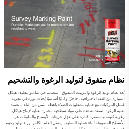
نظام متفوق لتوليد الرغوة والتشحيم
يُعد نظام توليد الرغوة والتزييت المتفوق، المصمم في شامبو تنظيف هيكل
السيارة من الفئة الاحترافية، حاجزًا وقائيًا أساسيًا يُحدث ثورة في تجربة
غسل المركبات مع حماية تشطيبات الطلاء باهظة الثمن من التلف. تعتمد
تقنية الرغوة المتقدمة هذه على مواد سطحية مختارة بعناية لإنتاج هياكل
رغوية كثيفة ومستقرة قادرة على عزل جزيئات الأوساخ والملوثات عن
الأسطح المصبوغة أثناء عملية التنظيف. يتمثل العلم الكامن وراء توليد رغوة
فعالة في شامبو تنظيف هيكل السيارة في الهندسة الجزيئية التي تقلل