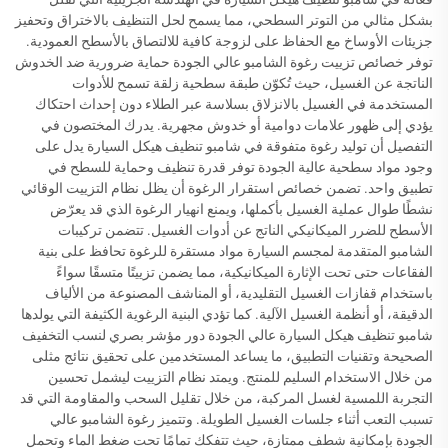
بشكل مثالي من التوتر السطحي، مما يسمح لحل التنظيف بالاختراق وتحفيز
جزيئات الأوساخ مع الحفاظ على لزوجة كافية للالتصاق بالأسطح العمودية.
توفر خصائص تزييت رغوة الشامبو عالي الجودة حماية ضرورية ضد الخدوش
الناتجة عن الغسيل، حيث تُكوّن طبقة سطحية زلقة تسمح للأدوات
المستخدمة في الغسيل بالانزلاق بسلاسة عبر الطلاء دون إحداث احتكاك
يؤدي إلى ظهور علامات دوامية أو خدوش مجهرية. يدرك المختصون في
التفصيل أن توليد رغوة متفوقة في شامبو تنظيف هيكل السيارة يدل على
وجود مواد سطحية عالية الجودة توفر قدرة تنظيف وحماية للسطح في
تطبيق واحد. تضمن خصائص استقرار الرغوة أن يظل نظام التزييت الوقائي
نشطًا طوال عملية الغسيل بأكملها، ويمنع انهيار الرغوة الذي قد يعرّض
الأسطح للضرر الميكانيكي الناتج عن أدوات الغسيل. تتضمن تركيبات
الشامبو المتقدمة لمجسم السيارة مواد مستقرة للرغوة تحافظ على بنية
الفقاعات حتى تحت الإثارة الميكانيكية، مما يضمن تزييتًا متسقًا سواءً
باستخدام قفازات الغسيل التقليدية، أو المناشف المصنوعة من الألياف
الدقيقة، أو أنظمة الغسيل الآلية. كما تؤدي البنية الرغوية الكثيفة التي يولدها
شامبو تنظيف هيكل السيارة عالي الجودة دور مؤشر بصري لنسب التخفيف
الصحيحة وتقنيات التطبيق، ما يساعد المستخدمين على تحقيق نتائج مثلى
من خلال الاستخدام السليم للمنتج. ويمتد نظام التزييت ليشمل تحسين
التجربة اللمسية لغسل المركبة، من خلال تقليل السحب والمقاومة التي قد
تسبب التعب أثناء جلسات الغسيل الطويلة. وتتميز رغوة الشامبو عالي
الجودة بإمكانية شطف ممتازة، حيث تتفكك تمامًا تحت ضغط الماء وتحمل