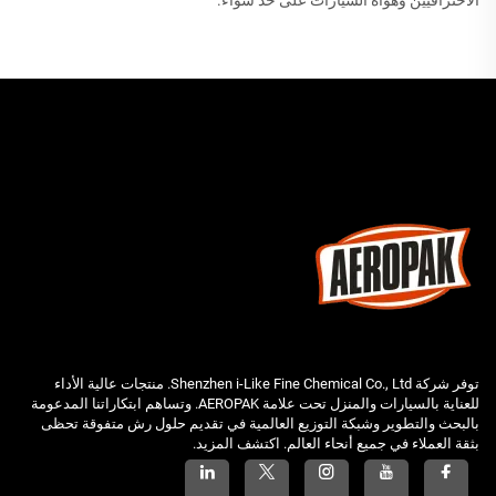
الاحترافيين وهواة السيارات على حد سواء.
توفر شركة Shenzhen i-Like Fine Chemical Co., Ltd. منتجات عالية الأداء
للعناية بالسيارات والمنزل تحت علامة AEROPAK. وتساهم ابتكاراتنا المدعومة
بالبحث والتطوير وشبكة التوزيع العالمية في تقديم حلول رش متفوقة تحظى
بثقة العملاء في جميع أنحاء العالم. اكتشف المزيد.