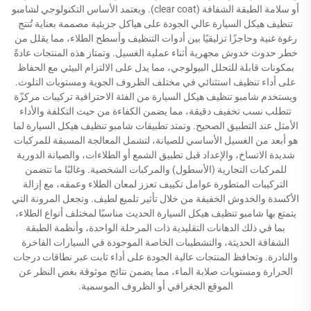
أو سلامة الطبقة الشفافة (clear coat). ويعتمد الأساس التكنولوجي لشامبو
تنظيف هيكل السيارة عالي الجودة على هياكل جزيئية مصممة بعناية تُنتج
رغوة غنية وحاجزًا تزليقيًا بين أدوات التنظيف وأسطح الطلاء، مما يقلل من
خطر حدوث خدوش مجهرية أثناء عملية الغسيل. وتمتاز هذه المنتجات عادةً
بمكونات قابلة للتحلل البيولوجي، مما يدل على الالتزام البيئي مع الحفاظ
على أداء تنظيف استثنائي في مختلف الظروف الجوية ومستويات التلوث.
ويستخدم شامبو تنظيف هيكل السيارة من الفئة الاحترافية تركيبات مركزّة
تتطلب نسب تخفيف دقيقة، مما يضمن الكفاءة من حيث التكلفة والأداء
الأمثل عند التطبيق الصحيح. وتمتد تطبيقات شامبو تنظيف هيكل السيارة لما
هو أبعد من الغسيل الأساسي للصيانة، لتشمل المعالجة المسبقة للمركبات
شديدة الاتساخ، والإعداد قبل تطبيق الشمع أو الطلاءات، والصيانة الدورية
للمركبات التجارية (الأسطول) والمركبات الشخصية. وغالبًا ما تتضمن
التركيبات المتطورة عوامل تكييف تعزز لمعان الطلاء وعمقه، مع إزالة
الأكسدة والخدوش الخفيفة من خلال تأثير تلميع لطيف. وتجعل المرونة التي
يتمتع بها شامبو تنظيف هيكل السيارة الحديث مناسبًا لمختلف أنواع الطلاء،
بما في ذلك الدهانات التقليدية ذات المرحلة الواحدة، وأنظمة الطبقة
الشفافة الحديثة، والتشطيبات الخاصة الموجودة في السيارات الفاخرة
والنادرة. وتحافظ المنتجات عالية الجودة على أداء ثابت عبر نطاقات درجات
الحرارة ومستويات صلابة الماء، مما يضمن نتائج موثوقة بغض النظر عن
الموقع الجغرافي أو الظروف الموسمية.