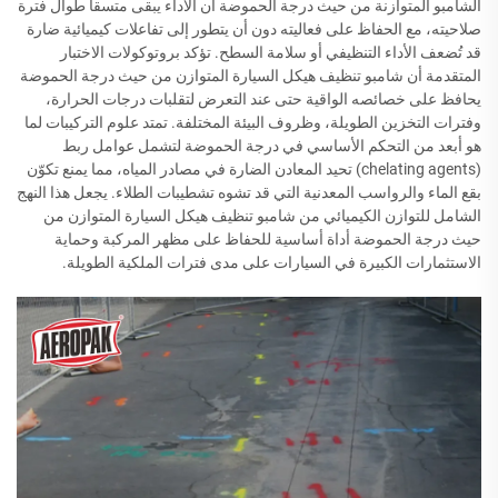
الشامبو المتوازنة من حيث درجة الحموضة أن الأداء يبقى متسقاً طوال فترة
صلاحيته، مع الحفاظ على فعاليته دون أن يتطور إلى تفاعلات كيميائية ضارة
قد تُضعف الأداء التنظيفي أو سلامة السطح. تؤكد بروتوكولات الاختبار
المتقدمة أن شامبو تنظيف هيكل السيارة المتوازن من حيث درجة الحموضة
يحافظ على خصائصه الواقية حتى عند التعرض لتقلبات درجات الحرارة،
وفترات التخزين الطويلة، وظروف البيئة المختلفة. تمتد علوم التركيبات لما
هو أبعد من التحكم الأساسي في درجة الحموضة لتشمل عوامل ربط
(chelating agents) تحيد المعادن الضارة في مصادر المياه، مما يمنع تكوّن
بقع الماء والرواسب المعدنية التي قد تشوه تشطيبات الطلاء. يجعل هذا النهج
الشامل للتوازن الكيميائي من شامبو تنظيف هيكل السيارة المتوازن من
حيث درجة الحموضة أداة أساسية للحفاظ على مظهر المركبة وحماية
الاستثمارات الكبيرة في السيارات على مدى فترات الملكية الطويلة.