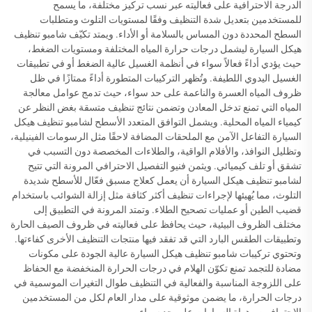
الدرجة الاحترافية على فعاليته عبر نسب تركيز مختلفة، ما يسمح
للمستخدمين بتعديل شدة التنظيف وفقًا لمستويات التلوث ومتطلبات
السطح المحددة دون المساس بالسلامة أو الأداء. ويمتد تكيّف شامبو تنظيف
هيكل السيارة ليشمل درجات حرارة المياه المختلفة ومستويات الضغط،
حيث يؤدي أداءً فعالاً سواء في أنظمة الغسيل عالية الضغط أو في تطبيقات
الغسيل اليدوي اللطيفة. وتُظهر التركيبات المتطورة أداءً ممتازًا في ظل
ظروف المياه العسرة والناعمة على حد سواء، حيث تدمج عوامل معالجة
المياه التي تمنع تدخل المعادن وتضمن نتائج تنظيف متسقة بغض النظر عن
كيمياء المياه المحلية. ويشمل التوافق المتعدد الأسطح لشامبو تنظيف هيكل
السيارة التفاعل الآمن مع الملحقات المضافة لاحقًا مثل الرسومات الفينيلية،
وتظليل النوافذ، والأفلام الواقية، والطلاءات المخصصة دون التسبب في
تشقق أو تلف كيميائي. ويثمن فنيو التفصيل الاحترافي المرونة التي تتيح
لشامبو تنظيف هيكل السيارة أن يعمل كعلاج مسبق فعّال للأسطح شديدة
التلوث، مما يُهيئها لإجراءات تنظيف أكثر كثافة مثل إزالة الشوائب باستخدام
قضيب الطين أو عمليات تصحيح الطلاء. وتمتد المرونة في التطبيق إلى
مختلف الظروف البيئية، حيث يحافظ على فعاليته في ظروف الصيف الحارة
وتطبيقات الطقس البارد التي قد تفقد فيها منتجات التنظيف الأخرى كفاءتها.
وتحتوي تركيبات شامبو تنظيف هيكل السيارة عالية الجودة على مكونات
مضادة للتجمد تمنع تكوّن الهلام في درجات الحرارة المنخفضة مع الحفاظ
على اللزوجة المناسبة والفعالية في التنظيف طوال التغيرات الموسمية في
درجات الحرارة، ما يضمن موثوقية على مدار العام لكل من المستخدمين