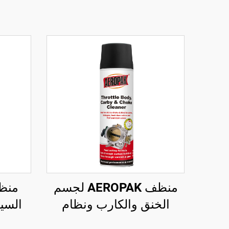
منظف AEROPAK لجسم
منظف
الخنق والكارب ونظام
الإغلاق 500 مل، منظف