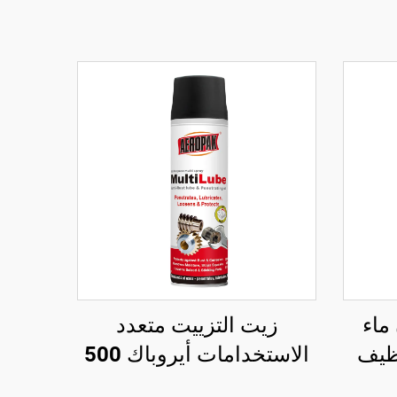
ماء
زيت التزييت متعدد
ل، تنظيف
الاستخدامات أيروباك 500
هيكل
مل، رذاذ متعدد