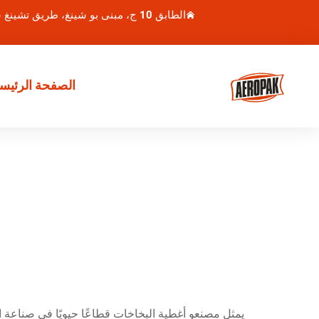
الطابق 10 ج، مبنى بو شينغ، طريق تشينغ شوي هو 1، منطقة لوهو، شنتشن، الصين
الصفحة الرئيسي
يمثل مصنعو أغطية البخاخات قطاعًا حيويًا في صناعة ا