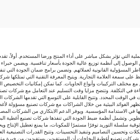
ف في ثوانٍ لفرامل
السيارة
السيارة
ملية التي تؤثر بشكل مباشر على أداء المنتج ورضا المستخدم. أولاً، تق
الوصول إلى أنظمة توزيع عالية الجودة بأسعار تنافسية. ويضمن خبراء
اطر المسؤولية القانونية لعملائهم. وتضمن برامج ضمان الجودة التي تنفذ
على سمعة العلامة التجارية. ويتيح المعرفة التقنية التي تمتلكها شرك
مع مختلف التركيبات وأنواع الحاويات. كما تمكن إمكانيات التخصيص الع
كفاءة في التكلفة. وتتضح مزايا وقت التسليم عند التعامل مع شركات 
ت في الوقت المحدد. وتتيح القابلية على التوسع التي تقدمها الشركات
هر الفوائد البيئية من خلال الشراكات مع شركات تصنيع مسؤولة لأغطية 
ها في الاستدامة المؤسسية. ويوفر الدعم الابتكاري من الشركات المصنعة
تطوير. وتشمل أنظمة ضبط الجودة التي تنفذها شركات تصنيع أغطية الب
قية سلسلة التوريد توفرًا مستمرًا للمكونات، ما يمنع تعطيل الإنتاج
لات وتحسين التصاميم وتنفيذ التحسينات. وتتيح القدرات التصنيعية ال
شركات تصنيع أغطية البخاخات أن المستفيدين يستفيدون من خبرة متخصصة