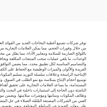
كارب للسيارة
تنظي
توفر شركات تصنيع أغطية البخاخات العديد من الفوائد الع
من خلال وفورات الحجم، مما يمكن العلامات التجارية من 
باللوائح الصارمة للسلامة ومعايير الأداء، مما يقلل من مخ
الوحدات، ما يلغي عمليات سحب المنتجات المكلفة ويحافظ 
والتصاميم المناسبة لكل تطبيق محدد، مما يضمن التوافق 
الفريدة والألوان والميزات الوظيفية مع الحفاظ على ال
الإنتاجية الراسخة وعلاقات سلسلة التوريد تسليم المكونا
توسيع أحجام الإنتاج بسلاسة مع نمو الطلب في السوق. وتظ
المستدامة، ما يساعد العلامات التجارية على تحقيق أهداف
الناشئة دون الحاجة إلى استثمارات داخلية في البحث وال
وظائف المكونات ومتانتها ومؤشرات سلامتها. ويضمن موثو
الفني من الشركات المصنعة المُلمّة العملاء في حل المشك
على معايير الجودة عبر المناطق المختلفة. ويعني تخصص 