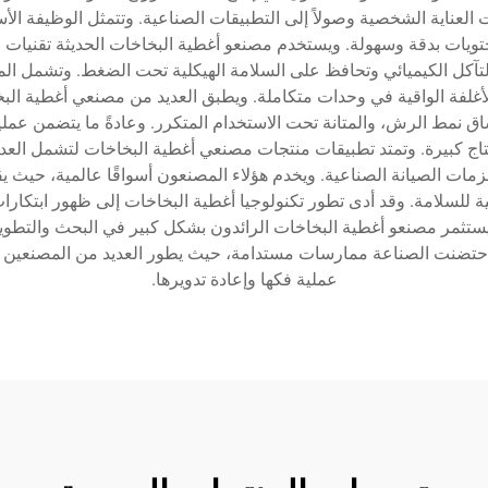
عناية الشخصية وصولاً إلى التطبيقات الصناعية. وتتمثل الوظيفة الأس
ات بدقة وسهولة. ويستخدم مصنعو أغطية البخاخات الحديثة تقنيات مت
م التآكل الكيميائي وتحافظ على السلامة الهيكلية تحت الضغط. وتشمل ال
أغلفة الواقية في وحدات متكاملة. ويطبق العديد من مصنعي أغطية ال
ساق نمط الرش، والمتانة تحت الاستخدام المتكرر. وعادةً ما يتضمن عملي
نتاج كبيرة. وتمتد تطبيقات منتجات مصنعي أغطية البخاخات لتشمل ال
لزمات الصيانة الصناعية. ويخدم هؤلاء المصنعون أسواقًا عالمية، حيث 
ية للسلامة. وقد أدى تطور تكنولوجيا أغطية البخاخات إلى ظهور ابتكار
. ويستثمر مصنعو أغطية البخاخات الرائدون بشكل كبير في البحث والتط
ا احتضنت الصناعة ممارسات مستدامة، حيث يطور العديد من المصنعين
عملية فكها وإعادة تدويرها.