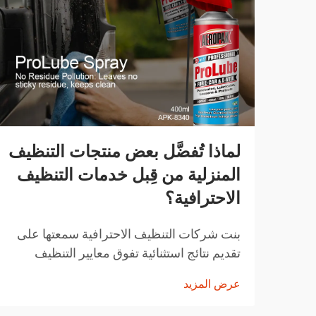
لماذا تُفضَّل بعض منتجات التنظيف
المنزلية من قِبل خدمات التنظيف
الاحترافية؟
بنت شركات التنظيف الاحترافية سمعتها على
تقديم نتائج استثنائية تفوق معايير التنظيف
المنزلية المعتادة. المنتجات التي تختارها ليست
عرض المزيد
اختيارات عشوائية، بل هي حلول تم اختيارها
بعناية وقد أثبتت فعاليتها...