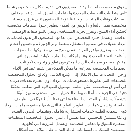
يتفوق مصنعو صمامات الرذاذ المتميزون في تقديم إمكانيات تخصيص شاملة
تلبي متطلبات التطبيقات المحددة واحتياجات السوق الفريدة عبر مختلف
الصناعات وفئات المنتجات. ويحافظ هؤلاء المصنعون على فرق هندسية
متخصصة تعمل بالتعاون الوثيق مع العملاء لتطوير حلول صمامات مخصصة
تُحسّن أداء المنتج، وتعزز تجربة المستخدم، وتفي بالمواصفات الوظيفية
الدقيقة. وتشمل خبرة التخصيص التي يقدّمها المصنعون الرائدون لصمامات
الرذاذ تعديلات في تصميم المشغّل، وضبط توتر الزنبرك، وتحسين أحجام
الفتحات، وتعزيز توافق المواد لضمان دمج مثالي مع تركيبات المنتجات
وأنظمة التعبئة المحددة. وتتيح إمكانيات النماذج الأولية المتطورة التي
يمتلكها مصنعو صمامات الرذاذ المحترفون تطوير وتجريب تكوينات
الصمامات المخصصة بسرعة، ما يمكّن العملاء من تقييم خصائص الأداء
وإجراء التعديلات قبل الانتقال إلى الإنتاج الكامل. وتُعالج الحلول المخصصة
للتطبيقات التي يطورها مصنعو صمامات الرذاذ ذوي الخبرة تحديات فريدة
في أسواق متخصصة، مثل أنظمة التوصيل الصيدلانية التي تتطلب تحكّمًا
دقيقًا في الجرعات، أو التطبيقات التجميلية التي تستدعي مظهرًا أنيقًا
وتشغيلًا سلسًا، أو المنتجات الصناعية التي تحتاج أداءً قويًا في الظروف
القاسية. وتشمل عمليات التطوير التعاونية التي يتبعها مصنعو صمامات الرذاذ
ذوي السمعة الطيبة خدمات استشارية شاملة، وتقييمات الجدوى الفنية،
ودعمًا مستمرًا للتحسين، مما يضمن أن تلبي الحلول المخصصة المتطلبات
المتغيرة للسوق والمعايير التنظيمية. ويشمل المرونة التي يُظهرها
المصنعون المبتكرون لصمامات الرذاذ القدرة على التكيّف مع أشكال