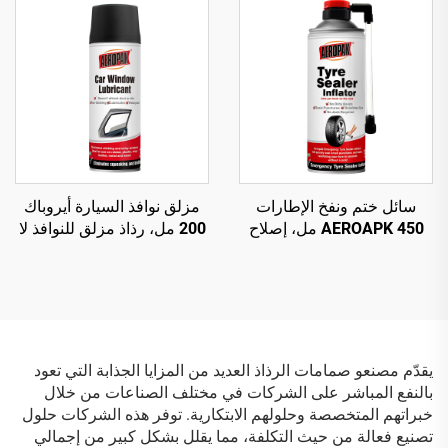
سائل ختم ونفخ الإطارات
مزلق نوافذ السيارة أيروباك
AEROAPK 450 مل، إصلاح
200 مل، رذاذ مزلق للنوافذ لا
طارئ ونفخ للإطارات بدون
يترك بقع
أنبوب داخلي
يقدّم مصنعو صمامات الرذاذ العديد من المزايا الجذابة التي تعود
بالنفع المباشر على الشركات في مختلف الصناعات من خلال
خبراتهم المتخصصة وحلولهم الابتكارية. توفر هذه الشركات حلول
تصنيع فعالة من حيث التكلفة، مما يقلل بشكل كبير من إجمالي