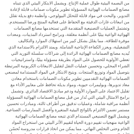
من البصمة البيئية طوال عملية الإنتاج. ويشمل الابتكار البيئي الذي تتبناه
مصانع الصمامات الهوائية المسؤولة تطوير مكونات صمامات قابلة لإعادة
التدوير، والبحث في مواد قابلة للتحلل البيولوجي، وأنظمة دفع بديلة تقلل
من انبعاثات غازات الدفيئة مع الحفاظ على فعالية المنتج ورضا المستخدم.
وتشتمل العمليات التصنيعية المتقدمة التي تستخدمها مصانع الصمامات
الهوائية الواعية بيئيًا على أنظمة مغلقة، وبرامج استرداد المذيبات، ومعدات
موفرة للطاقة، مما يقلل بشكل كبير من استهلاك الموارد والتكاليف
التشغيلية، ويعزز الكفاءة الإنتاجية الشاملة. ويمتد الالتزام بالاستدامة الذي
تُبديه مصانع الصمامات الهوائية الرائدة إلى شراكات سلسلة التوريد التي
تعطي الأولوية للحصول على المواد بطريقة مسؤولة بيئيًا، واستراتيجيات
الشراء المحلي، وتحسين عمليات النقل لتقليل الانبعاثات الكربونية المرتبطة
بتوصيل المواد وتوزيع المنتجات. ويتيح الابتكار في المواد المستدامة لمصنعي
الصمامات الهوائية التقدميين تطوير مكونات الصمامات باستخدام معادن
معاد تدويرها، وبوليمرات حيوية، ومواد بديلة تحافظ على معايير الأداء مع
تقليل الاعتماد على الموارد الأولية ودعم مبادئ الاقتصاد الدائري. وتشمل
برامج الامتثال البيئي التي تُدار من قبل مصانع الصمامات الهوائية المسؤولة
أنظمة مراقبة شاملة، وعمليات تدقيق من أطراف ثالثة، ومبادرات تحسين
مستمر تضمن الالتزام باللوائح البيئية المتغيرة وأفضل الممارسات الصناعية.
ويشمل النهج التصنيعي المستدام الذي تتبعه مصانع الصمامات الهوائية
الواعية منهجيات تقييم دورة الحياة لتقييم الأثر البيئي من استخراج المواد
الخام وحتى التخلص النهائي، مما يمكن من اتخاذ قرارات مدروسة تُحسّن