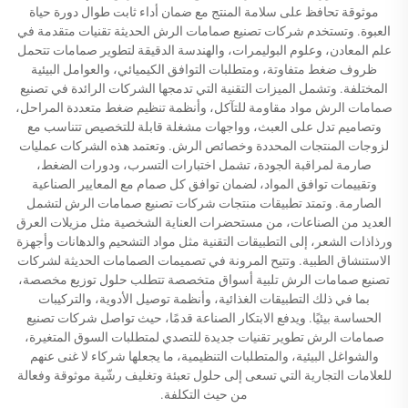
موثوقة تحافظ على سلامة المنتج مع ضمان أداء ثابت طوال دورة حياة
العبوة. وتستخدم شركات تصنيع صمامات الرش الحديثة تقنيات متقدمة في
علم المعادن، وعلوم البوليمرات، والهندسة الدقيقة لتطوير صمامات تتحمل
ظروف ضغط متفاوتة، ومتطلبات التوافق الكيميائي، والعوامل البيئية
المختلفة. وتشمل الميزات التقنية التي تدمجها الشركات الرائدة في تصنيع
صمامات الرش مواد مقاومة للتآكل، وأنظمة تنظيم ضغط متعددة المراحل،
وتصاميم تدل على العبث، وواجهات مشغلة قابلة للتخصيص تتناسب مع
لزوجات المنتجات المحددة وخصائص الرش. وتعتمد هذه الشركات عمليات
صارمة لمراقبة الجودة، تشمل اختبارات التسرب، ودورات الضغط،
وتقييمات توافق المواد، لضمان توافق كل صمام مع المعايير الصناعية
الصارمة. وتمتد تطبيقات منتجات شركات تصنيع صمامات الرش لتشمل
العديد من الصناعات، من مستحضرات العناية الشخصية مثل مزيلات العرق
ورذاذات الشعر، إلى التطبيقات التقنية مثل مواد التشحيم والدهانات وأجهزة
الاستنشاق الطبية. وتتيح المرونة في تصميمات الصمامات الحديثة لشركات
تصنيع صمامات الرش تلبية أسواق متخصصة تتطلب حلول توزيع مخصصة،
بما في ذلك التطبيقات الغذائية، وأنظمة توصيل الأدوية، والتركيبات
الحساسة بيئيًا. ويدفع الابتكار الصناعة قدمًا، حيث تواصل شركات تصنيع
صمامات الرش تطوير تقنيات جديدة للتصدي لمتطلبات السوق المتغيرة،
والشواغل البيئية، والمتطلبات التنظيمية، ما يجعلها شركاء لا غنى عنهم
للعلامات التجارية التي تسعى إلى حلول تعبئة وتغليف رشّية موثوقة وفعالة
من حيث التكلفة.