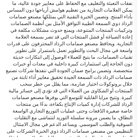
نفقات التعبئة والتغليف مع الحفاظ على معايير جودة عالية، ما
يمكن العلامات التجارية من تعظيم هوامش أرباحها دون المساس
بأداء المنتج. وتضمن الخبرة التقنية التي يمتلكها مصنعو صمامات
الرذاذ ذوي السمعة الطيبة التوافق الأمثل بين أنظمة الصمامات
وتركيبات المنتجات المتنوعة، ويمنع حدوث مشكلات مكلفة في
إعادة الصياغة أو فشل المنتجات التي قد تضر بسمعة العلامة
التجارية. ويحافظ مصنعو صمامات الرذاذ المحترفون على قدرات
واسعة في مجال البحث والتطوير تعمل باستمرار على تطوير
تقنيات الصمامات، ما يتيح للعملاء الوصول إلى ابتكارات حديثة
دون الحاجة إلى استثمارات كبيرة داخلية في معدات أو خبرات
متخصصة. وتضمن برامج ضمان الجودة التي تنفذها شركات تصنيع
صمامات الرذاذ ذات السمعة الجيدة تحقيق معايير أداء ثابتة من
خلال بروتوكولات اختبار صارمة، مما يقلل من خطر سحب
المنتجات أو الشكاوى من العملاء التي قد تؤدي إلى خسائر مالية
كبيرة. وتتيح مزايا القابلية للتوسع التي يوفرها مصنعو صمامات
الرذاذ للشركات إدارة كميات الإنتاج بكفاءة، بدءًا من منتجات
خاصة صغيرة الدُفعات وحتى عمليات التوزيع التجاري الواسعة
النطاق، ما يضمن مرونة سلسلة التوريد لتتماشى مع التقلبات
السوقية والطلب الموسمي. ويساعد الدعم في مجال الامتثال
التنظيمي من مصنعي صمامات الرذاذ ذوي الخبرة الشركات على