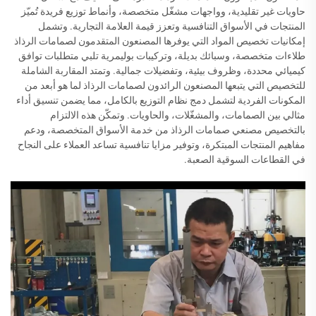
حاويات غير تقليدية، وواجهات مشغّل متخصصة، وأنماط توزيع فريدة تُميّز
المنتجات في الأسواق التنافسية وتعزز قيمة العلامة التجارية. وتشمل
إمكانيات تخصيص المواد التي يوفرها المصنعون المتقدمون لصمامات الرذاذ
طلاءات متخصصة، وسبائك بديلة، وتركيبات بوليمرية تلبي متطلبات توافق
كيميائي محددة، وظروف بيئية، وتفضيلات جمالية. وتمتد المقاربة الشاملة
للتخصيص التي يتبعها المصنعون الرائدون لصمامات الرذاذ لما هو أبعد من
المكونات الفردية لتشمل دمج نظام التوزيع بالكامل، مما يضمن تنسيق أداء
مثالي بين الصمامات، والمشغّلات، والحاويات. وتمكّن هذه الالتزام
بالتخصيص مصنعي صمامات الرذاذ من خدمة الأسواق المتخصصة، ودعم
مفاهيم المنتجات المبتكرة، وتوفير مزايا تنافسية تساعد العملاء على النجاح
في القطاعات السوقية الصعبة.