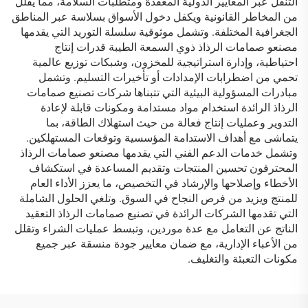
التنقل عبر المعايير الدولية المعقدة ومتطلبات السلامة، مما يقلل
من المخاطر القانونية ويكفل دخول الأسواق بسلاسة عبر المناطق
الجغرافية المختلفة. وتشمل موثوقية سلسلة التوريد التي يقدمها
مصنعو صمامات الرذاذ ذوي السمعة الطيبة قدرات إنتاج
احتياطية، وإدارة استراتيجية للمخزون، وشبكات توزيع عالمية
تحمي من اضطرابات الإمدادات أو تأخيرات التسليم. وتشمل
مبادرات المسؤولية البيئية التي تتبناها شركات تصنيع صمامات
الرذاذ الرائدة استخدام مواد مستدامة ومكونات قابلة لإعادة
التدوير وعمليات إنتاج فعالة من حيث استهلاك الطاقة، بما
يتماشى مع أهداف الاستدامة المؤسسية وتوقعات المستهلكين.
وتشمل خدمات الدعم الفني التي يقدمها مصنعو صمامات الرذاذ
المحترفون تحسين المنتجات وتقديم المساعدة في استكشاف
الأخطاء وإصلاحها والإرشاد في التخصيص، ما يعزز الأداء العام
للمنتج ويزيد من فرص النجاح في السوق. وتلغي الحلول الشاملة
التي تقدمها الشركات الرائدة في تصنيع صمامات الرذاذ التعقيد
الناتج عن التعامل مع عدة موردين، وتبسط عمليات الشراء وتقلل
من الأعباء الإدارية، مع ضمان معايير جودة منسقة عبر جميع
مكونات التعبئة والتغليف.