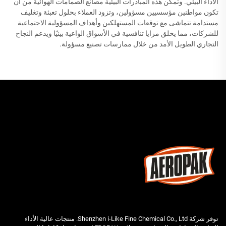
الأداء البيئي. وتمكّن هذه المبادرات البيئية مصانع الصمامات الهوائية من أن
تكون مواطنين مؤسسيين مسؤولين، وتزود العملاء بحلول تعبئة وتغليف
مستدامة تتماشى مع توقعات المستهلكين وأهداف المسؤولية الاجتماعية
للشركات، مما يخلق مزايا تنافسية في الأسواق الواعية بيئيًا ويدعم النجاح
التجاري الطويل الأمد من خلال ممارسات تصنيع مسؤولة.
توفر شركة Shenzhen i-Like Fine Chemical Co., Ltd. منتجات عالية الأداء