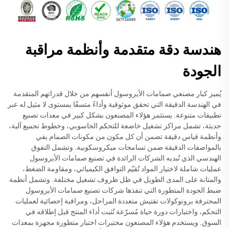
هندسة دقة متقدمة وأنظمة مراقبة
الجودة
يُميز كبار مصنعي صمامات الأيروسول أنفسهم من خلال قدراتهم المتقدمة
في الهندسة الدقيقة التي تحقق موثوقية وأداءً متسقًا بمستوى لا مثيل له عبر
تطبيقات متنوعة. يستثمر هؤلاء المصنعون بشكل كبير في معدات تصنيع
حديثة، تشمل مراكز تشغيل خاضعة للتحكم الحاسوبي، وخطوط تجميع آلية،
وأنظمة قياس دقيقة تضمن أن كل مكون من مكونات الصمام يفي
بالمواصفات الدقيقة ضمن تسامحات ميكروسكوبية. وتشمل التفوق
الهندسي الذي تُبديه الشركات الرائدة في تصنيع صمامات الأيروسول
عمليات شاملة لاختيار المواد تُقيّم التوافق الكيميائي، ومقاومة الضغط،
والمتانة على المدى الطويل في ظل ظروف تشغيل مختلفة. وتشمل أنظمة
ضبط الجودة المتطورة التي تنفذها شركات تصنيع صمامات الأيروسول
المحترفة بروتوكولات تفتيش متعددة المراحل، ومراقبة إحصائية لعمليات
التحكم، واختبارات دورة حياة مُسرّعة تُثبت أداء المنتج قبل إطلاقه في
السوق. ويستخدم هؤلاء المصنعون مختبرات اختبار متطورة مجهزة بمعدات