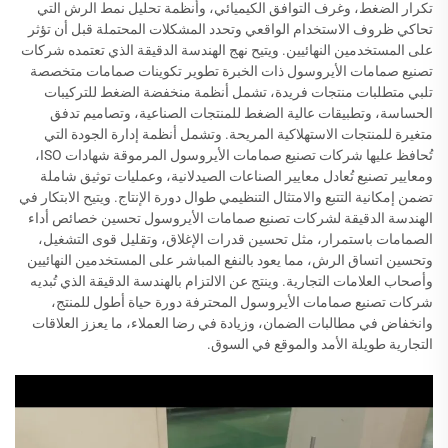
تكرار الضغط، وغرف التوافق الكيميائي، وأنظمة تحليل نمط الرش التي
تحاكي ظروف الاستخدام الواقعي وتحدد المشكلات المحتملة قبل أن تؤثر
على المستخدمين النهائيين. ويتيح نهج الهندسة الدقيقة الذي تعتمده شركات
تصنيع صمامات الأيروسول ذات الخبرة تطوير تكوينات صمامات متخصصة
تلبي متطلبات منتجات فريدة، تشمل أنظمة منخفضة الضغط للتركيبات
الحساسة، وتطبيقات عالية الضغط للمنتجات الصناعية، وتصاميم تدفق
متغيرة للمنتجات الاستهلاكية المريحة. وتشمل أنظمة إدارة الجودة التي
تُحافظ عليها شركات تصنيع صمامات الأيروسول المرموقة شهادات ISO،
ومعايير تصنيع تُعادل معايير الصناعات الصيدلانية، وعمليات توثيق شاملة
تضمن إمكانية التتبع والامتثال التنظيمي طوال دورة الإنتاج. ويتيح الابتكار في
الهندسة الدقيقة لشركات تصنيع صمامات الأيروسول تحسين خصائص أداء
الصمامات باستمرار، مثل تحسين قدرات الإغلاق، وتقليل قوى التشغيل،
وتحسين اتساق الرش، مما يعود بالنفع المباشر على المستخدمين النهائيين
وأصحاب العلامات التجارية. وينتج عن الالتزام بالهندسة الدقيقة الذي تُبديه
شركات تصنيع صمامات الأيروسول المحترفة دورة حياة أطول للمنتج،
وانخفاض في مطالبات الضمان، وزيادة في رضا العملاء، ما يعزز العلاقات
التجارية طويلة الأمد والموقع في السوق.