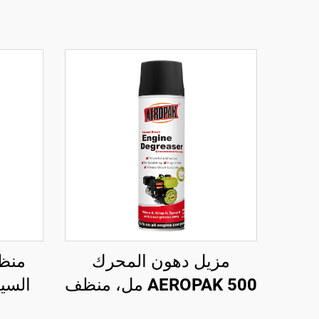
مزيل دهون المحرك
منظف
AEROPAK 500 مل، منظف
سيارات قائم على المذيبات