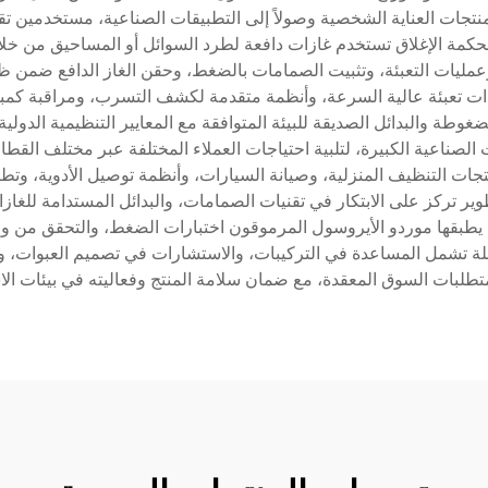
نتجات العناية الشخصية وصولاً إلى التطبيقات الصناعية، مستخدمين ت
محكمة الإغلاق تستخدم غازات دافعة لطرد السوائل أو المساحيق من خ
عمليات التعبئة، وتثبيت الصمامات بالضغط، وحقن الغاز الدافع ضمن 
دات تعبئة عالية السرعة، وأنظمة متقدمة لكشف التسرب، ومراقبة كمبيوت
ضغوطة والبدائل الصديقة للبيئة المتوافقة مع المعايير التنظيمية الدول
ات الصناعية الكبيرة، لتلبية احتياجات العملاء المختلفة عبر مختلف الق
ات التنظيف المنزلية، وصيانة السيارات، وأنظمة توصيل الأدوية، وتطب
ر تركز على الابتكار في تقنيات الصمامات، والبدائل المستدامة للغازا
 يطبقها موردو الأيروسول المرموقون اختبارات الضغط، والتحقق من وظ
ة تشمل المساعدة في التركيبات، والاستشارات في تصميم العبوات، والتو
تطلبات السوق المعقدة، مع ضمان سلامة المنتج وفعاليته في بيئات الا