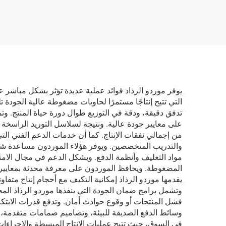
لإزالة الشحوم والعناية
تنظي
بالسيارة
يوفر موردو الرذاذ فوائد عملية عديدة تؤثر بشكل مباشر 
التي تتيح إنتاجًا مستمرًا لحاويات مضغوطة عالية الجود
تدفق دقيقة، ودقة في التوزيع طوال دورة حياة المنتج. و
على معايير جودة عالية. ونتيجة لسلاسل التوريد الراسخة و
من إجمالي نفقات الإنتاج. كما أن خدمات الدعم الفني الت
والتدريب المتخصصين. ويوفر هؤلاء الموردون مساعدة شام
مواد التغليف وأنظمة الدفع. ويشكل الدعم في مجال الامتث
المضغوطة. ويحافظ الموردون على معرفة محدثة بمعايير الس
يقدمها موردو الرذاذ إمكانية التكيف مع أحجام إنتاج متف
وتشمل برامج ضمان الجودة التي ينفذها موردو الرذاذ ال
فشل المنتجات أو وقوع حوادث أمان. وتدفع قدرات الابتك
وسائط الدفع الصديقة للبيئة، وتصاميم صمامات متقدمة، 
في السوق، حيث تتيح عمليات الإنتاج المبسطة والإجراءات 