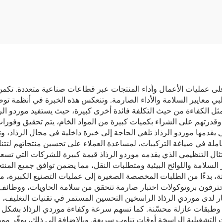
ف في ثوانٍ لفرامل
والأوساخ العالقة با
السيارة
على عمليات الأعمال وأداء المنتجات عبر قطاعات صناعية متعددة. تكم
ة تلبي معايير السلامة والأداء الصارمة. وتنعكس هذه الخبرة في أنظم
تمثل الكفاءة من حيث التكلفة فائدة أخرى كبيرة، حيث يستفيد موردو ال
قدرتهم على الشراء بكميات كبيرة من المواد الخام، يتم تحقيق وفورات 
ي يقدمها موردو الرذاذ تلغي الحاجة إلى خبرة داخلية في مجال الرذاذ،
لة في صياغة التركيبات، لمساعدة العملاء على تحسين منتجاتهم لتتنا
ال التنظيمي الذي يقدمه موردو الرذاذ قيمة كبيرة للشركات التي تسعى
لامة واللوائح البيئية ومتطلبات النقل، مما يضمن توافق جميع المنتجا
اوتة، بدءًا من الطلبات المخصصة الصغيرة إلى عمليات التصنيع الكبيرة،
محترفون بروتوكولات اختبار صارمة تتحقق من سلامة الحاويات، ووظائف
ار لدى موردي الرذاذ الراسخين التحسين المستمر في تقنيات التغليف، 
وطبقات عازلة محسّنة. كما تسهم سرعة وكفاءة موردي الرذاذ بشكل كبي
التشغيلية الراسخة أوقات تناوب سريعة. وبالإضافة إلى ذلك، يوفّر مو