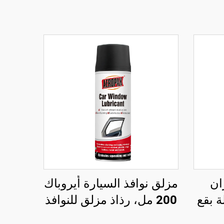
ان
مزلق نوافذ السيارة أيروباك
 إزالة بقع
200 مل، رذاذ مزلق للنوافذ
طيور
لا يترك بقع