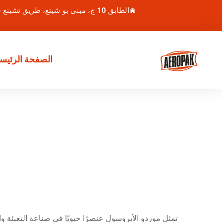
الطابق 10 ج، مبنى بو شينغ، طريق تشينغ شوي هو 1، منطقة لوهو، شنتشن، الصين
الصفحة الرئيسي
تمثل موردو الأيروسول عنصرًا حيويًا في صناعة التعبئة