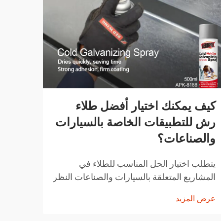
كيف يمكنك اختيار أفضل طلاء
كيف 
رش للتطبيقات الخاصة بالسيارات
الرش
والصناعات؟
للمن
يتطلب اختيار الحل المناسب للطلاء في
في ال
المشاريع المتعلقة بالسيارات والصناعات النظر
باستم
بعناية في عوامل مثل المتانة وسهولة التطبيق
وتعزي
عرض المزيد
عرض ا
وخصائص الأداء. وقد ثوّرت تقنيات الطلاء
القوية
بالرش الحديثة الطريقة التي يتبعها المحترفون
الاست