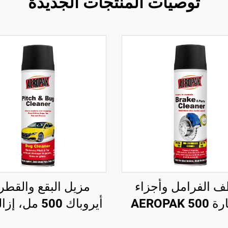
توصيات المنتجات الجديدة
 الفرامل وأجزاء
مزيل البقع والقطر
السيارة AEROPAK 500
أيروباك 500 مل،
مل بصمام دوار 360°،
القطران وفضلات ال