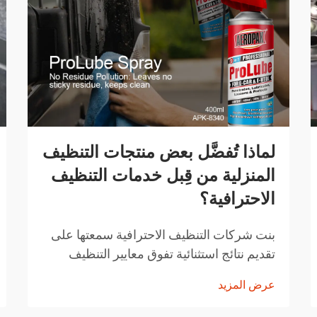
لماذا تُفضَّل بعض منتجات التنظيف
المنزلية من قِبل خدمات التنظيف
الاحترافية؟
بنت شركات التنظيف الاحترافية سمعتها على
تقديم نتائج استثنائية تفوق معايير التنظيف
المنزلية المعتادة. المنتجات التي تختارها ليست
عرض المزيد
اختيارات عشوائية، بل هي حلول تم اختيارها
بعناية وقد أثبتت فعاليتها...