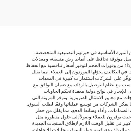
لطرق
ن الميزة الأساسية في خبرتهم التصنيعية المتخصصة،
ة توصيل موثوقة تحافظ على أنماط رش متسقة، ومعدلات
رذاذ من وفورات الحجم لتوفير أسعار تنافسية مع الحفاظ
في التكاليف يحوّلها الموردون إلى العملاء، مما يقلل
 وتوفّر على الشركات استثمارات كبيرة في المعدات
سب مع نظام التوصيل بالرذاذ، مع ضمان التوافق مع
 للإبحار في لوائح دولية معقدة تحكم الحاويات
ت مع معايير الامتثال الضرورية. وتوفر المرونة التي
 ما يمكن الشركات من توسيع عملياتها وفقًا لطلب السوق.
 الصمامات، وأداء وسائط الدفع، مما يقلل من خطر
حيث يوفرون للعملاء وصولاً إلى حلول متطورة مثل
ر في تقليل الوقت اللازم لإطلاق المنتجات الجديدة
ردو الرذاذ رؤى قيمة حول السوق وتحليلات للاتجاهات،