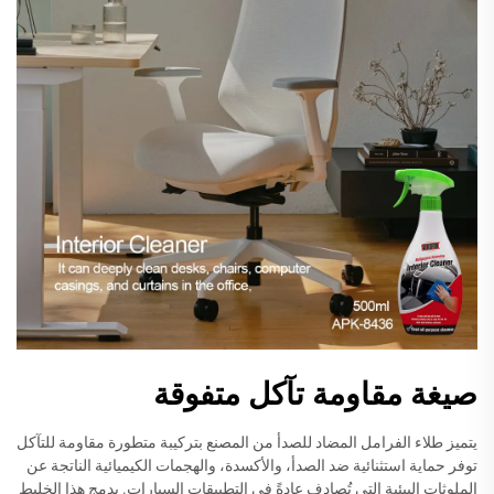
صيغة مقاومة تآكل متفوقة
يتميز طلاء الفرامل المضاد للصدأ من المصنع بتركيبة متطورة مقاومة للتآكل
توفر حماية استثنائية ضد الصدأ، والأكسدة، والهجمات الكيميائية الناتجة عن
الملوثات البيئية التي تُصادف عادةً في التطبيقات السيارات. يدمج هذا الخليط