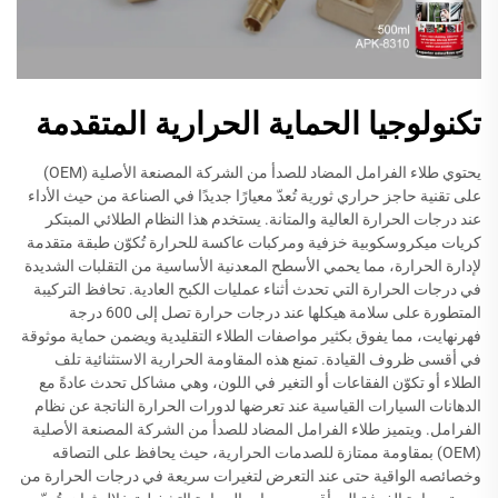
تكنولوجيا الحماية الحرارية المتقدمة
يحتوي طلاء الفرامل المضاد للصدأ من الشركة المصنعة الأصلية (OEM)
على تقنية حاجز حراري ثورية تُعدّ معيارًا جديدًا في الصناعة من حيث الأداء
عند درجات الحرارة العالية والمتانة. يستخدم هذا النظام الطلائي المبتكر
كريات ميكروسكوبية خزفية ومركبات عاكسة للحرارة تُكوّن طبقة متقدمة
لإدارة الحرارة، مما يحمي الأسطح المعدنية الأساسية من التقلبات الشديدة
في درجات الحرارة التي تحدث أثناء عمليات الكبح العادية. تحافظ التركيبة
المتطورة على سلامة هيكلها عند درجات حرارة تصل إلى 600 درجة
فهرنهايت، مما يفوق بكثير مواصفات الطلاء التقليدية ويضمن حماية موثوقة
في أقسى ظروف القيادة. تمنع هذه المقاومة الحرارية الاستثنائية تلف
الطلاء أو تكوّن الفقاعات أو التغير في اللون، وهي مشاكل تحدث عادةً مع
الدهانات السيارات القياسية عند تعرضها لدورات الحرارة الناتجة عن نظام
الفرامل. ويتميز طلاء الفرامل المضاد للصدأ من الشركة المصنعة الأصلية
(OEM) بمقاومة ممتازة للصدمات الحرارية، حيث يحافظ على التصاقه
وخصائصه الواقية حتى عند التعرض لتغيرات سريعة في درجات الحرارة من