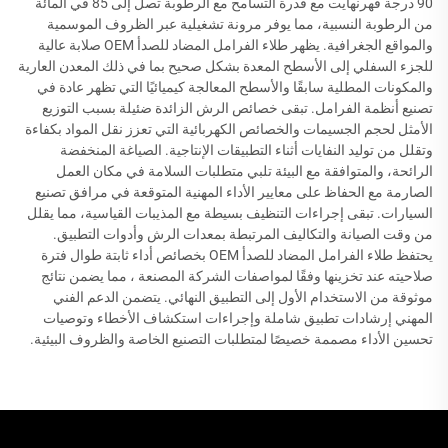
90 درجة فهرنهايت مع قدرة التسامح مع الرطوبة تصل إلى 85 في المائة
من الرطوبة النسبية، مما يوفر مرونة تشغيلية عبر الظروف الموسمية
والمواقع الجغرافية. يظهر طلاء الفرامل المضاد للصدأ OEM صلابة عالية
للجزء السفلي إلى الأسطح المعدة بشكل صحيح بما في ذلك المعدن العارية
والمكونات المطلية سابقًا والأسطح المعالجة كيميائيًا التي تظهر عادة في
تصنيع أنظمة الفرامل. تبقى خصائص الرش الزائدة ضئيلة بسبب التوزيع
الأمثل لحجم الجسيمات والخصائص الكهربائية التي تعزز نقل المواد بكفاءة
وتقلل من توليد النفايات أثناء التطبيقات الإنتاجية. الصياغة المنخفضة
الرائحة، والمتوافقة مع البيئة تلبي متطلبات السلامة في مكان العمل
الصارمة مع الحفاظ على معايير الأداء المهنية المتوقعة في مرافق تصنيع
السيارات. تبقى إجراءات التنظيف بسيطة مع المذيبات القياسية، مما يقلل
من وقت الصيانة والتكاليف المرتبطة بمعدات الرش وأدوات التطبيق.
يحتفظ طلاء الفرامل المضاد للصدأ OEM بخصائص أداء ثابتة طوال فترة
صلاحيته عند تخزينها وفقًا لمواصفات الشركة المصنعة ، مما يضمن نتائج
موثوقة من الاستخدام الأول إلى التطبيق النهائي. يتضمن الدعم الفني
المهني إرشادات تطبيق شاملة وإجراءات استكشاف الأخطاء وتوصيات
تحسين الأداء مصممة خصيصًا لمتطلبات التصنيع الخاصة والظروف البيئية.