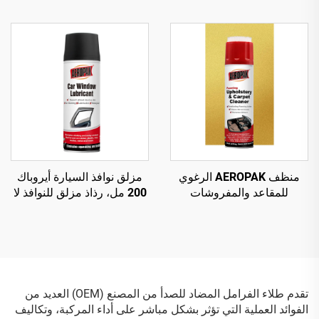
510 غرام لتنظيف عجلات
طارئ ونفخ للإطارات بدون
السيارة
أنبوب داخلي
منظف AEROPAK الرغوي
مزلق نوافذ السيارة أيروباك
للمقاعد والمفروشات
200 مل، رذاذ مزلق للنوافذ لا
والسجاد 500 مل، منظف
يترك بقع
متعدد الأغراض
تقدم طلاء الفرامل المضاد للصدأ من المصنع (OEM) العديد من
الفوائد العملية التي تؤثر بشكل مباشر على أداء المركبة، وتكاليف