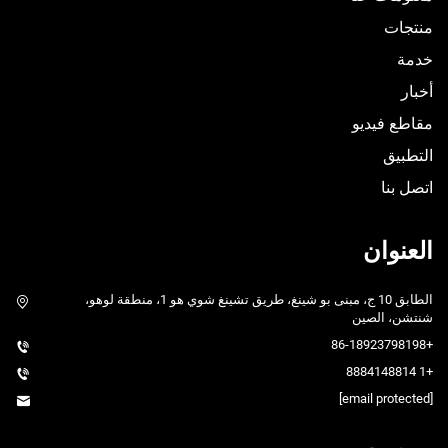
منتجات
خدمة
أخبار
مقاطع فيديو
التطبيق
اتصل بنا
العنوان
الطابق 10 ج، مبنى بو شينغ، طريق تشينغ شوي هو 1، منطقة لوهو،
شنتشن، الصين
+86-18923798198
+1 8884148814
[email protected]