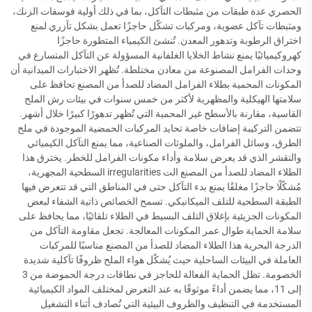
الحصري عدة طبقات من مثبطات التآكل، بما في ذلك أولية فوسفات الزنك،
ومثبطات تآكل عضوية، ومركبات تشكّل حاجزًا تعمل بشكل تآزري لمنع
اختراق الرطوبة وتدهور المعدن. تُنشئ الكيمياء المتطورة حاجزًا
كهروكيميائيًا يمنع نشاط الخلايا الغلفانية المسؤولة عن التآكل المتسارع في
وحدات الفرامل المصنوعة من معادن مختلطة. تُظهر الاختبارات الميدانية أن
المكونات المحمية بطلاء الفرامل المضاد للصدأ من المصنع تحافظ على
سلامتها الهيكلية والمظهرية لأكثر من خمس سنوات في بيئات رش الملح
القاسية، مقارنة بالأسطح غير المحمية التي تُظهر تدهورًا كبيرًا خلال أشهر.
تتضمن التركيبة إضافات خاصة تحايد المركبات الحمضية الموجودة في ملح
الطرق، وسائل الفرامل، والملوثات الصناعية، مما يمنع التآكل الكيميائي
والتقشر الذي قد يعرض سلامة وأداء مكونات الفرامل للخطر. يخترق هذا
الطلاء المضاد للصدأ من المصنع الت irregularities السطحية المجهرية،
مُشكّلًا حاجزًا مغلقًا يمنع بدء التآكل حتى في المناطق التي قد تتعرض فيها
الطبقة السطحية للتلف الميكانيكي. تسمح الخصائص ذاتية الشفاء لبعض
المكونات الجزيئية بإغلاق التلف البسيط في الطلاء تلقائيًا، مما يحافظ على
سلامة الحماية طوال عمر المكونات المعالجة. تجعل مقاومة التآكل من
الدرجة البحرية هذا الطلاء المضاد للصدأ من المصنع مناسبًا للمركبات
العاملة في البيئات الساحلية حيث يُشكّل هواء الملح ظروفًا تآكلية شديدة
الخصومة. تظل الحماية الفعالة للحاجز في نطاقات درجة الحموضة من 3
إلى 11، مما يضمن أداءً موثوقًا به عند التعرض لمختلف المواد الكيميائية
المستخدمة في التنظيف والظروف البيئية التي تُصادف أثناء التشغيل