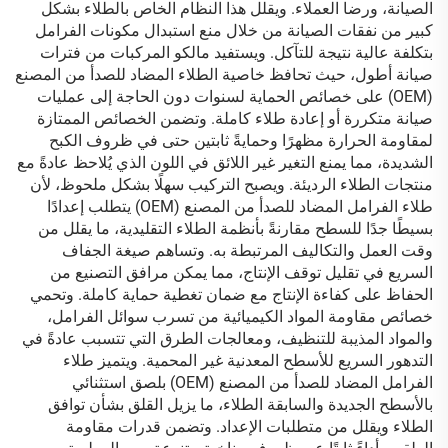
الصيانة، ورضا العملاء. ويقلل هذا النظام الخاص بالطلاء بشكل
كبير من نفقات الصيانة من خلال منع استبدال مكونات الفرامل
بتكلفة عالية نتيجة للتآكل. ويستفيد مالكو المركبات من فترات
صيانة أطول، حيث تحافظ خاصية الطلاء المضاد للصدأ من المصنع
(OEM) على خصائص الحماية لسنوات دون الحاجة إلى عمليات
صيانة متكررة أو إعادة طلاء كاملة. وتضمن الخصائص الممتازة
لمقاومة الحرارة مظهرًا وحمايةً ثابتين حتى في ظروف الكبح
الشديدة، مما يمنع التغير غير اللائق في اللون الذي يُلاحظ عادةً مع
منتجات الطلاء الرديئة. ويصبح التركيب سهلًا بشكل ملحوظ، لأن
طلاء الفرامل المضاد للصدأ من المصنع (OEM) يتطلب إعدادًا
بسيطًا جدًا للسطح مقارنةً بأنظمة الطلاء التقليدية، ما يقلل من
وقت العمل والتكاليف المرتبطة به. وتساهم صيغة الجفاف
السريع في تقليل توقف الإنتاج، مما يمكن مرافق التصنيع من
الحفاظ على كفاءة الإنتاج مع ضمان تغطية حماية كاملة. وتحمي
خصائص مقاومة المواد الكيميائية من تسرب سوائل الفرامل،
والمواد المذيبة للتنظيف، ومعالجات الطرق التي تتسبب عادةً في
التدهور السريع للأسطح المعدنية غير المحمية. ويتميز طلاء
الفرامل المضاد للصدأ من المصنع (OEM) بلصق استثنائي
بالأسطح الجديدة والسابقة الطلاء، ما يزيل القلق بشأن توافق
الطلاء ويقلل من متطلبات الإعداد. وتضمن قدرات مقاومة