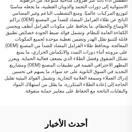
الطقس أداءً ثابتًا عبر ظروف مناخية متنوعة، من الرطوبة
الاستوائية إلى دورات التجمد والذوبان القطبية، ما يجعله مناسبًا
لتوزيع المركبات عالميًا. ومنع التشطيب الناعم وغير المسامي
الناتج عن طلاء الفرامل المضاد للصدأ من المصنع (OEM) تراكم
الأوساخ والحطام، ما يحافظ على مكونات الفرامل أنظف ويحسن
الكفاءة العامة للنظام. وتشمل فوائد ضبط الجودة خصائص تطبيق
قابلة للتنبؤ تقلل الهدر وتضمن تغطية موحدة لجميع المكونات
المعالجة. ويحافظ طلاء الفرامل المضاد للصدأ من المصنع (OEM)
على مرونته أثناء دورات التمدد والانكماش الحراري، ما يمنع
تشكل الشقوق وفشل الطلاء الذي يضعف فعالية الحماية. ويعزز
المظهر الاحترافي القيمة في تطبيقات المصنع (OEM) ومشاريع
التجديد في السوق الثانوية على حد سواء، ما يسهم في تحسين
إدراك العملاء وسمعة العلامة التجارية. وتشمل الفوائد البيئية تقليل
الحاجة إلى إعادة الطلاء المتكررة، ما يقلل من استهلاك المواد
والنفايات الناتجة مع الحفاظ على معايير حماية متفوقة.
أحدث الأخبار