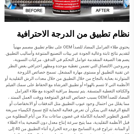
نظام تطبيق من الدرجة الاحترافية
يحتوي طلاء الفرامل المضاد للصدأ OEM على نظام تطبيق مصمم مهنياً
لتقديم نتائج ثابتة وعالية الجودة عبر بيئات التصنيع المتنوعة وأساليب التطبيق.
يضم هذا الصيغة المتقدمة عوامل التحكم في التدفق، مركبات التسوية،
ومروجين الالتصاق التي تضمن تغطية موحدة ومظهر احترافي بغض النظر
عن تقنية التطبيق أو مستوى مهارة المشغل. تسمح خصائص اللزوجة
المتوازنة بعناية بالنجاح من خلال التطبيق من خلال معدات الرش التقليدية أو
الأنظمة التي لا تتسم بالهواء أو تطبيق الفرشاة مع الحفاظ على سمك الفيلم
والكثافة التغطية المتسقة. يتم تبسيط مراقبة الجودة مع طلاء الفرامل
المضاد للصدأ OEM بسبب خصائص التدفق المتوقعة ووقت العمل الممتد ،
مما يقلل من احتمال وجود عيوب التطبيق مثل التدفقات أو الانخفاضات أو
البقع الرقيقة التي يمكن أن تعرض فعالية الحماية للخ تسمح الكيمياء سريعة
الصق التطوير الحماية الكاملة في غضون ساعات بدلا من أيام المطلوبة من
قبل الأنظمة التقليدية، مما يتيح سرعة إنتاج معدل دون التضحية بداء الطلاء
أو المتانة. تتراوح قدرة التسامح مع درجة الحرارة أثناء التطبيق من 40 إلى