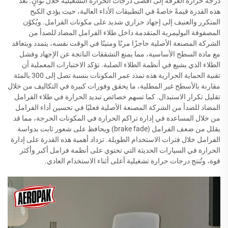
درجة حرارة الغرفة إلى أقصى درجات الحرارة التشغيلية خلال ثوانٍ. تُعدّ
هذه القدرة قيمةً خاصةً في التطبيقات الأداء العالية، حيث يؤدي الكبح
المتكرر والعنيف إلى إجهاد حراري شديد على مكونات الفرامل. ويُكوّن
المصفوفة البوليمرية المتقدمة داخل طلاء الفرامل المضاد للصدأ من
الشركة المصنعة الأصلية حاجزًا مرنًا ومتينًا في الوقت نفسه، يتمدد ويتعاقد
مع مادة السطح الأساسية، مما يمنع التشققات الناتجة عن الإجهاد وفشل
الطلاء الذي يشيع في أنظمة الطلاء الصلبة. تؤكد الاختبارات المعملية أن
تقنية الحماية الحرارية هذه تمدد عمر المكونات بنسبة تصل إلى 300 بالمئة
مقارنة بالأسطح غير المطلية، ما يحقق وفورات كبيرة في التكاليف من خلال
تقليل تكرار الاستبدال. كما تسهم خصائص تبديد الحرارة في طلاء الفرامل
المضاد للصدأ من الشركة المصنعة الأصلية فعليًا في تحسين أداء الفرامل
من خلال المساعدة في إدارة تراكم الحرارة في المكونات الحرجة، مما قد
يقلل من ضعف الفرامل (brake fade) ويحافظ على شعور ثابت بدواسة
الفرامل خلال فترات الاستخدام الطويلة. تزداد أهمية هذه القدرة على إدارة
الحرارة في السيارات الحديثة التي تحتوي على أنظمة فرامل أكبر وأكثر
قوة، وتُنتج درجات حرارة تشغيلية أعلى أثناء الاستخدام العادي.