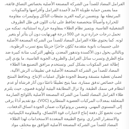
الفرامل المضاد للصدأ من الشركة المصنعة الأصلية بخصائص التصاق فائقة،
مما يضمن حماية طويلة الأمد لأعمدة الفرامل وأقراصها والمكونات
المرتبطة بها. ويتضمن تركيبه الفريد مثبطات التآكل وبوليمرات مقاومة
للحرارة وأصباغًا متخصصة تحافظ على ثبات اللون في ظل الظروف
التشغيلية القاسية. ويتميز نظام الطلاء بمقاومة حرارية استثنائية، تمكنه من
تحمل درجات حرارة تزيد عن 500 درجة فهرنهايت دون أن يتأثر أو يتغير
لونه. كما يحتوي طلاء الفرامل المضاد للصدأ من الشركة المصنعة الأصلية
على جسيمات نانوية متقدمة تُكوّن حاجزًا جزيئيًا يمنع تسرب الرطوبة،
وبالتالي يحول دون الأكسدة وتدهور المعدن. ويُظهر التركيب متانة كبيرة ضد
ملح الطرق وتسرب سائل الفرامل والظروف الجوية القاسية، ما يؤدي إلى
إطالة عمر المكونات بشكل كبير. وتستخدم مرافق التصنيع هذا الطلاء
المضاد للصدأ من الشركة المصنعة الأصلية في تطبيقات الرش الآلية،
لضمان تغطية متسقة وضبط الجودة طوال عمليات الإنتاج. ويحافظ المنتج
على خصائص تدفق ممتازة، مما يتيح تطبيقًا ناعمًا دون آثار فرشاة أو عدم
انتظام في سمك الطبقة. ولا تزال المطابقة البيئية أولوية قصوى، حيث يلتزم
طلاء الفرامل المضاد للصدأ من الشركة المصنعة الأصلية باللوائح الصارمة
المتعلقة بمعدلات المركبات العضوية المتطايرة (VOC)، مع تقديم أداءً يرقى
إلى المستوى المهني. وتضمن بروتوكولات ضمان الجودة اتساق الدفعات،
حيث تخضع كل دفعة إنتاج لاختبارات قوة الالتصاق، والمقاومة الكيميائية،
والاستقرار الحراري. وتتيح الطبيعة المتعددة الاستخدامات لهذا الطلاء
المضاد للصدأ من الشركة المصنعة الأصلية التوافق مع مختلف مواد