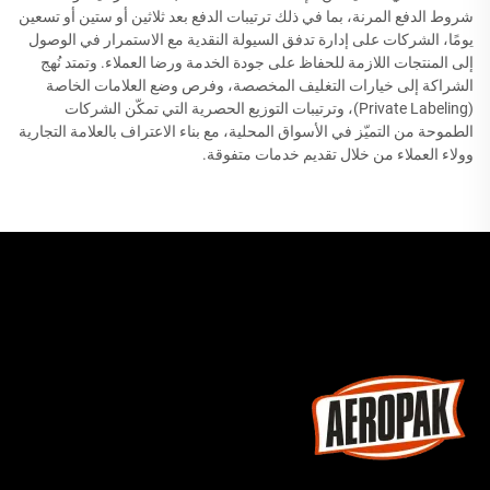
شروط الدفع المرنة، بما في ذلك ترتيبات الدفع بعد ثلاثين أو ستين أو تسعين
يومًا، الشركات على إدارة تدفق السيولة النقدية مع الاستمرار في الوصول
إلى المنتجات اللازمة للحفاظ على جودة الخدمة ورضا العملاء. وتمتد نُهج
الشراكة إلى خيارات التغليف المخصصة، وفرص وضع العلامات الخاصة
(Private Labeling)، وترتيبات التوزيع الحصرية التي تمكّن الشركات
الطموحة من التميّز في الأسواق المحلية، مع بناء الاعتراف بالعلامة التجارية
وولاء العملاء من خلال تقديم خدمات متفوقة.