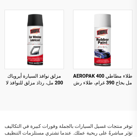
510 غرام لتنظيف عجلات
طارئ ونفخ للإطارات بدون
السيارة
أنبوب داخلي
طلاء مطاطي AEROPAK 400
مزلق نوافذ السيارة أيروباك
مل بخاخ 390 غرام، طلاء رش
200 مل، رذاذ مزلق للنوافذ لا
قابل للإزالة للعجلات
يترك بقع
توفر منتجات غسيل السيارات بالجملة وفورات كبيرة في التكاليف
تؤثر مباشرةً على ربحية عملك. عندما تشتري مستلزمات التنظيف