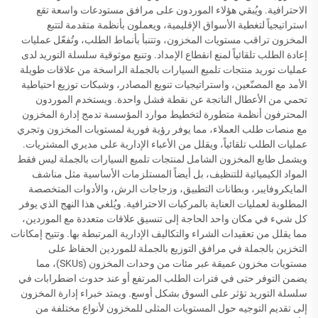
الاحترافية. ويُبقي هؤلاء الموردون على مرافق مستودعات واسعة تقع
استراتيجياً لتغطية الأسواق الإقليمية، ويعملون بأنظمة متقدمة لتتبع
المخزون تراقب مستويات المخزون، وتتنبأ بأنماط الطلب، وتُفعّل عمليات
إعادة الطلب تلقائياً لمنع انقطاع الإمداد. وتنبع موثوقية سلسلة التوريد لدى
عمليات توريد منتجات تلميع السيارات بالجملة الراسخة من علاقات طويلة
الأمد مع المصنّعين، واستراتيجيات تنويع المصادر، وشبكات توزيع احتياطية
تحمي من الأعطال الناتجة عن نقطة فشل واحدة. ويستخدم الموردون
المحترفون أنظمة متطورة لتخطيط موارد المؤسسة تدمج إدارة المخزون
مع منصات طلب العملاء، مما يوفر رؤية فورية لمستويات المخزون وتجري
عمليات الطلب تلقائياً، ويقلل من الأعباء الإدارية على مديري المشتريات.
ويشمل طابع المخزون الشامل لمنتجات تلميع السيارات بالجملة ليس فقط
المواد الكيميائية للتنظيف، بل أيضاً المستلزمات الأساسية مثل مناشف
المايكروفايبر، وبطانات التطبيق، وزجاجات الرش، والأدوات المتخصصة
المطلوبة لعمليات العناية بالمركبات الاحترافية. ويُلغي هذا النهج الذي يوفر
كل شيء في مكان واحد الحاجة إلى تنسيق علاقات متعددة مع الموردين،
مما يقلل من تعقيدات الشراء والتكاليف الإدارية المرتبطة بها. وتتيح إمكانات
التخزين بالجملة في مرافق التوزيع بالجملة للموردين الحفاظ على
مستويات مخزون عميقة عبر مئات من وحدات المخزون (SKUs)، مما
يضمن التوفر حتى في فترات الطلب المرتفع أو عند حدوث اضطرابات في
سلسلة التوريد تؤثر على السوق بشكل أوسع. ويمتد خبراء إدارة المخزون
إلى تقديم التوجيه حول المستويات المثلى للمخزون لأنواع مختلفة من