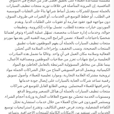
مصممة لمساعدة العملاء على تحقيق أقصى قدر من النجاح في الأسواق
التنافسية. إن المرونة المتأصلة في علاقات توريد منتجات تنظيف السيارات
بالجملة تسمح للشركات بتعديل أنماط شرائها بناءً على التقلبات الموسمية
في الطلب، أو خطط التوسع في الخدمات، أو التغيرات في ظروف السوق،
دون مواجهة قيود عقود صارمة أو عقوبات على الطلبات الدنيا. ويقدم
الموردون خيارات متعددة للطلب، تشمل بوابات إلكترونية، وتطبيقات
جوالة، وخدمات إدارة حسابات مخصصة، تسهّل عملية الشراء وتوفر اهتمامًا
شخصيًا باحتياجات العملاء. تضمن البرامج التدريبية التقنية التي يقدمها موردو
منتجات تنظيف السيارات بالجملة أن يفهم الموظفون تقنيات تطبيق
المنتجات الصحيحة، ونسب التخفيف، وإجراءات السلامة التي تُحسّن
الفعالية وسلامة مكان العمل في آنٍ واحد. وغالبًا ما تشمل هذه المبادرات
التعليمية برامج شهادات تعزز من صلاحيات الموظفين ومصداقية الأعمال،
بينما تقلل من مخاطر المسؤولية المرتبطة بالتعامل الخاطئ مع المواد
الكيميائية. ويشمل الدعم التسويقي المتاح من خلال الشراكات الجملة مواد
ترويجية مشتركة العلامة التجارية، وموارد تعليمية للعملاء، وأصول تسويق
رقمية تساعد شركات العناية بالسيارات على إيصال جودة خدماتها
واحترافيتها للعملاء المحتملين. ويعني الطابع القابل للتوسع في شراكات
منتجات تنظيف السيارات بالجملة أن هياكل التسعير وشروط الدفع
ومستويات الخدمة تتحسّن مع نضوج العلاقات التجارية وزيادة أحجام الشراء.
ويستثمر الموردون في نجاح العملاء من خلال خدمات استشارية تحلل
الكفاءة التشغيلية، وتحدد فرص خفض التكاليف، وتقترح استراتيجيات توسيع
الخدمات التي تستفيد من الإمكانات الكاملة للمنتجات الاحترافية. وتساعد