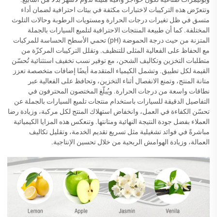
وتتعرّض هذه التركيبات لاختبارات مكثفة في بيئات احترافية لضمان أداء
متسق في ظل تغيرات درجات الحرارة ومستويات الرطوبة وحالات التلوث
المختلفة. كما أن طبيعة المنتجات الاحترافية لتلميع السيارات بالجملة
المتزنة من حيث درجة الحموضة (pH) تحمي الأسطح الحساسة للمركبات
مع الحفاظ على الفعالية المثلى للتنظيف. وتقلل التركيبات المركزّة من
متطلبات التخزين وتكاليف الشحن، مع توفير نسب تخفيف استثنائية تُحسّن
القيمة لكل تطبيق. وتشمل الكيمياء المتقدمة أيضًا إضافات متخصصة تعزز
متانة المنتج، وتمنع الانفصال أثناء التخزين، وتحافظ على الفعالية عبر
نطاقات واسعة من درجات الحرارة. ويُبلّغ المختصون المحترفون في
التفاصيل الدقيقة للسيارات باستخدام منتجات تلميع السيارات بالجملة عن
تحسّن الكفاءة في العمل، وانخفاض استهلاك المنتج لكل مركبة، وزيادة رضا
العملاء بفضل جودة النتيجة النهائية ومتانتها. وتنعكس هذه المزايا الكيميائية
مباشرةً في فوائد تشغيلية مثل تسريع تقديم الخدمة، وتقليل تكاليف
العمالة، وزيادة الهوامش الربحية من خلال تحسين الإنتاجية.