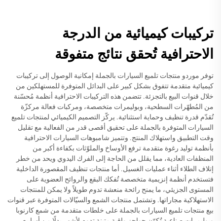
تركيبات كيميائية من الدرجة
الاحترافية تُحقق نتائج متفوقة
توفر موردو منتجات تلميع السيارات بالجملة إمكانية الوصول إلى تركيبات
كيميائية متقدمة تتفوق بشكل كبير على البدائل المتوفرة للمستهلكين من
خلال قنوات البيع بالتجزئة. تتضمن هذه التركيبات الاحترافية أنظمة مُحسّنة
من المُطهّرات السطحية، وبوليمرات متخصصة، ومركبات فعالة مركزّة
تُقدّم قدرة تنظيف وحماية استثنائية. يركّز التصميم الكيميائي لمنتجات تلميع
السيارات المتوفرة بالجملة على تحقيق أقصى قدر من الفعالية مع تقليل
وقت التطبيق واستهلاك المنتج. وتتميز شامبوهات السيارات الاحترافية
بأنظمة توليد رغوة متقدمة ترفع الأوساخ والملوّثات بكفاءة أكبر من
المنظفات العادية، مما يقلل من الحاجة إلى الفرك اليدوي ويحد من خطر
إتلاف الطلاء أثناء عمليات الغسيل. أما منتجات تنظيف المقصورة الداخلية
فتستخدم أنظمة إنزيمية متخصصة تُفكك البقع والروائح العضوية على
المستوى الجزيئي، ما يمنح رائحة منعشة تدوم طويلاً ولا يمكن للمنتجات
الاستهلاكية مجاراتها. وتشتمل منتجات الشمع والسيّالات المتوفرة عبر قنوات
بيع منتجات تلميع السيارات بالجملة على خلطات متقدمة من شمع كارنوبا
وبوليمرات صناعية تُكوّن حواجز واقية متينة تدوم لأشهر بدلًا من أسابيع.