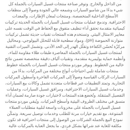
من الداخل والخارج. وتوفر صناعة منتجات غسيل السيارات بالجملة كل
شيء بدءًا من شامبو السيارات وشمعه عالي الجودة وصولاً إلى منظفات
الأسطح الداخلية المتخصصة، ومنتجات لمعان الإطارات، والمعدات
الاحترافية. وتدمج عمليات منتجات غسيل السيارات بالجملة الحديثة تركيبات
كيميائية متقدمة تحقق أداء تنظيف متفوق مع الحفاظ في الوقت نفسه على
معايير الامتثال البيئي. وتستخدم هذه المنتجات تقنيات حديثة تشمل تركيبات
متوازنة الحموضة (pH)، ومواد سطحية قابلة للتحلل البيولوجي، ومحاليل
مركزّة تُحسّن الكفاءة وتقلّل الهدر إلى الحد الأدنى. وتشمل الميزات التقنية
لمنتجات غسيل السيارات بالجملة المعاصرة طبقات طلاء مقاومة للماء،
وأنظمة حماية بوليمرية متقدمة، وتقنيات ألياف دقيقة متخصصة تضمن نتائج
خالية من الخطوط. ويوفر موردو منتجات غسيل السيارات بالجملة خطوط
منتجات شاملة تلبي احتياجات أنواع مختلفة من المركبات، بدءًا من
السيارات الركاب القياسية وصولاً إلى المركبات الفاخرة وأسطول المركبات
التجارية. وتمتد التطبيقات عبر قطاعات متعددة تشمل وكالات بيع السيارات،
وخدمات غسيل السيارات الاحترافية، ومرافق غسيل السيارات، وعمليات
التفصيل المتنقلة. وتُخضع هذه المنتجات لاختبارات جودة صارمة لضمان أداء
متسق في مختلف الظروف البيئية وأسطح المركبات. ويُبقي موردو منتجات
غسيل السيارات بالجملة على مخزونات واسعة لتلبية متطلبات العملاء
المتنوعة، مع تقديم خيارات مرنة للطلب وخدمات توصيل سريعة. وتمكّن
نموذج البيع بالجملة الشركات من الوصول إلى منتجات احترافية قد تكون
مكلفة للغاية عند شرائها بشكل فردي، ما يجعل العناية بالمركبات عالية