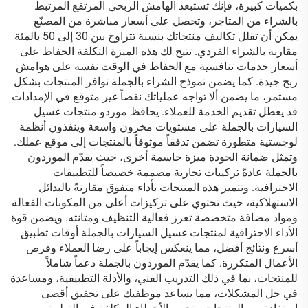
بكميات كبيرة، فإنك تستبعد الهامش الربحي المرتفع المرتبط
بالشراء من المتاجر، وتحصل على أسعار مباشرة من المصنّع
يمكن أن تقلل تكاليف منتجاتك بنسبة تتراوح بين 30 إلى 50 بالمئة
مقارنة بالشراء الفردي. تتيح لك هذه الميزة التكلفة الحفاظ على
أسعار خدمات تنافسية مع الحفاظ في الوقت نفسه على هوامش
ربح جيدة. كما يضمن نموذج الشراء بالجملة توافر المنتجات بشكل
مستمر، ما يضمن ألا تواجه عملياتك نقصاً غير متوقع في الإمدادات
قد يعطل تقديم الخدمة للعملاء. يحافظ موردو منتجات غسيل
السيارات بالجملة على مستويات مخزون واسعة وينفذون أنظمة
لوجستية متطورة تضمن تدفقاً موثوقاً بالمنتجات إلى موقع عملك.
وتمثل ضمانة الجودة ميزة حاسمة أخرى، حيث يقدّم الموردون
بالجملة عادةً تركيبات تجارية مصممة خصيصاً للتطبيقات
الاحترافية. وتتميز هذه المنتجات بأداء متفوق مقارنةً بالبدائل
الاستهلاكية، حيث تحتوي على تركيزات أعلى من المكونات الفعالة
ومواد مضافة متخصصة تعزز فعالية التنظيف ومتانته. ويضمن قوة
الأداء الاحترافية لمنتجات غسيل السيارات بالجملة أوقات تطبيق
أسرع ونتائج أفضل، مما ينعكس إيجاباً على رضا العملاء وفرص
الأعمال المتكررة. كما يقدّم الموردون بالجملة دعماً شاملاً
للمنتجات، بما في ذلك التدريب الفني، والأدلة التطبيقية، ومساعدة
في حل المشكلات، مما يساعد موظفيك على تحقيق أقصى