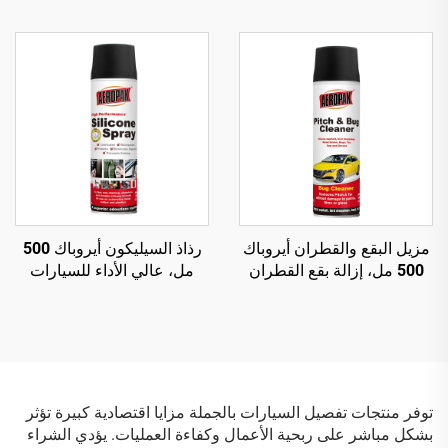
سيارات قائم على المذيبات
مكيف سيارة آمن وغير ضار
لإزالة الشحوم والعناية
بالسيارة
مزيل البقع والقطران أيروباك
رذاذ السيليكون أيروباك 500
500 مل، إزالة بقع القطران
مل، عالي الأداء للسيارات
وفضلات الطيور والأوساخ
برذاذ هوائي
العالقة بالطرق
توفر منتجات تفصيل السيارات بالجملة مزايا اقتصادية كبيرة تؤثر
بشكل مباشر على ربحية الأعمال وكفاءة العمليات. يؤدي الشراء