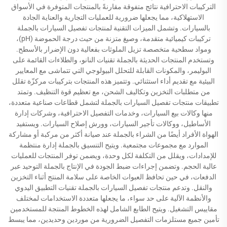
التركيبات الاحترافية نتائج متفوقة مقارنةً بالمنتجات المتوفرة في الأسواق
الاستهلاكية، مما يجعلها ضرورية للعمليات التجارية والعناية الجادة
بالسيارات. وتشمل الميزات التقنية لمنتجات تفصيل السيارات بالجملة
تركيبات كيميائية متقدمة، وصيغ متزنة من حيث درجة الحموضة (pH)،
ومواد سطحية متخصصة تزيل الملوثات بفعالية دون الإضرار بالأسطح.
وتستخدم المنتجات الحديثة بالجملة تقنيات النانو، والطلاءات القائمة على
البوليمر، والمكونات القابلة للتحلل البيولوجي التي تتماشى مع المعايير
البيئية مع تقديم أداء استثنائي. وتتميز هذه المنتجات بتركيبات مركزّة تقلل
من متطلبات التخزين وتكاليف الشحن، مع تعظيم قوة التنظيف. وتمتد
تطبيقات منتجات تفصيل السيارات بالجملة لتشمل قطاعات صناعية متعددة،
منها وكالات بيع السيارات، وخدمات التفصيل الاحترافية، وشركات إدارة
الأساطيل، ووكالات تأجير السيارات، وورش إصلاح السيارات. ويستفيد
الهواة الأفراد أيضًا من الشراء بالجملة عند صيانة أكثر من مركبة أو مشاركة
الموارد مع مجموعات مجتمعية. ويتيح التنسيق بالجملة إدارة منتظمة
للإمدادات، ويقلل من التكلفة لكل وحدة، ويضمن توفر المنتجات للعمليات
عالية الحجم. وتضمن إجراءات ضبط الجودة في الإنتاج بالجملة التوحيد عبر
الدفعات، في حين تحافظ العبوات الخاصة على سلامة المنتج أثناء التخزين
والنقل. وتدعم منتجات تفصيل السيارات بالجملة تقنيات التطبيق اليدوي
والأنظمة الآلية على حد سواء، ما يجعلها متعددة الاستخدامات لمختلف
مقاييس التشغيل. ويتيح الطابع الشامل لهذه الخطوط المنتجة للمستخدمين
تأمين جميع مستلزمات التفصيل الضرورية من موردين وحديدين، مما يبسط