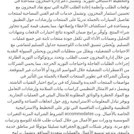
والتخطيط الاستباقي للتوريد. وتشمل دعم إدارة المخزون مساعدة في
توقعات الطلب وأنظمة إعادة الطلب الآلية التي تمنع نفاد المخزون مع
تحسين استثمار المخزون. وتشمل خدمات الدعم الفني المصاحبة لمنتجات
تفاصيل السيارات بالجملة تدريبًا على المنتجات وإرشادات حول التطبيق
ومساعدة في استكشاف الأخطاء وإصلاحها، مما يضيف قيمة كبيرة تتجاوز
شراء المنتج. وتُوفّر برامج ضمان الجودة نتائج اختبارات الدفعات وشهادات
التحليل وضمانات الأداء التي تكفل جودة منتجات ثابتة عبر جميع عمليات
التسليم. ويُحسّن تنسيق الخدمات اللوجستية جداول التسليم لتتماشى مع
الاحتياجات التشغيلية، ويقلل من متطلبات التخزين ويحسّن السيولة النقدية
من خلال إدارة المخزون حسب الطلب. وتحدد بروتوكولات التوريد الطارئة
إجراءات الطلبات العاجلة واحتياجات التوريد الحرجة، مما يحمي الشركات
من الاضطرابات التشغيلية خلال المواسم الذروة أو الأحداث غير المتوقعة.
وتمكّن الشراكة في تطوير المنتجات العملاء بالجملة من التأثير في
مواصفات المنتجات الجديدة والمشاركة في برامج اختبار التقنيات الناشئة.
ويشمل دعم الامتثال التنظيمي كراسات بيانات السلامة وإرشادات التعامل
مع المواد الخطرة والوثائق المطلوبة للامتثال البيئي في العمليات التجارية.
ويوفر تبادل المعلومات الاستراتيجية رؤى حول اتجاهات الصناعة والتغيرات
التنظيمية والتطورات التنافسية التي تؤثر على التخطيط والاستراتيجية
الخاصة بالأعمال. وت accommodates الشروط الشرائية المرنة التغيرات
الموسمية ودورات نمو الأعمال من خلال كميات طلب قابلة للتوسع وترتيبات
دفع مرنة. وتوفر شبكات التوزيع الجغرافية تسليمًا موثوقًا عبر مناطق خدمة
واسعة، وتدعم توسيع الأعمال والعمليات متعددة المواقع. وتشمل برامج