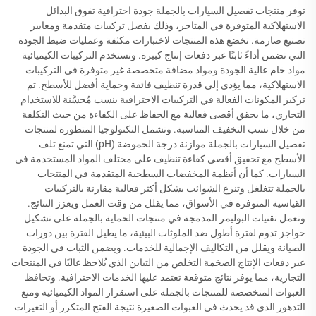
توفر منتجات تفصيل السيارات بالجملة جودة احترافية تفوق البدائل
الاستهلاكية المتوفرة في المتاجر، وذلك بفضل تركيبات متقدمة ومعايير
تصنيع صارمة. تخضع هذه المنتجات لاختبارات مكثفة وعمليات ضبط الجودة
التي تضمن أداءً ثابتًا عبر دفعات إنتاج كبيرة. وتستخدم التركيبات الكيميائية
مواد خام عالية الجودة ومواد مضافة متخصصة غير متوفرة في التركيبات
الاستهلاكية، مما يؤدي إلى قدرة تنظيف فائقة وحماية أفضل للأسطح. تم
تركيز المكونات الفعالة في التركيبات الاحترافية بنسب مُحسَّنة للاستخدام
التجاري، ما يحقق أقصى فعالية مع الحفاظ على الكفاءة من حيث التكلفة
من خلال نسب التخفيف المناسبة. وتشمل التكنولوجيا المتطورة لمنتجات
تفصيل السيارات بالجملة موازنة درجة الحموضة (pH) التي تمنع تلف
الأسطح مع تحقيق أقصى كفاءة تنظيف على مختلف المواد المستخدمة في
السيارات. كما أن أنظمة المخفضات السطحية المتقدمة في المنتجات
بالجملة تتغلغل وتنزع الشوائب بشكل أكثر فعالية مقارنة بالتركيبات
القياسية المتوفرة في الأسواق، مما يقلل من وقت العمل ويعزز النتائج.
وتعمل تقنيات البوليمر المدمجة في منتجات الحماية بالجملة على تشكيل
حواجز تدوم لفترة أطول ضد الملوثات البيئية، ما يطيل الفترة بين دورات
الصيانة ويقلل من التكاليف الإجمالية للخدمات. ويضمن الثبات في الجودة
عبر دفعات الإنتاج الضخمة التخلص من التباين الذي يُلاحظ غالبًا في المنتجات
التجارية، مما يوفر نتائج متوقعة تعتمد عليها الخدمات الاحترافية. وتحافظ
العبوات المتخصصة للمنتجات بالجملة على استقرار المواد الكيميائية ومنع
التدهور الذي قد يحدث في العبوات الصغيرة نتيجة الفتح المتكرر أو التغيرات