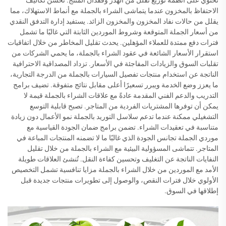
تحتوي على أنظمة توزيع تقلل من الهدر وفقدان المنتج. تُحسّن تكاليف
الاحتفاظ بالمخزون عندما يتماشى الشراء بالجملة مع أنماط الاستهلاك، مما
يقلل من حالات نفاد المخزون والمخزون الزائد. يستفيد إدارة التدفق النقدي
من أسعار الجملة المتوقعة وشروط الموردين الثابتة التي غالبًا ما تشمل
فترات دفع ممتدة للعملاء المؤهلين. يحدث تقليل المخاطر من خلال اتفاقيات
استقرار الأسعار الشائعة في عقود الشراء بالجملة، ما يحمي الشركات من
تقلبات السوق والزيادات المفاجئة في الأسعار. تزداد المصداقية الاحترافية
الناتجة عن استخدام منتجات تفصيل السيارات بالجملة من الدرجة التجارية،
ما يعزز وضع الخدمة ويبرر تسعيرًا أعلى مقابل نتائج متفوقة. تضيف برامج
التدريب والدعم الفني المقدمة عادةً مع علاقات الشراء بالجملة قيمة لا
يمكن أن توفرها المشتريات الفردية من المتاجر. تصبح قابلية التوسع
التشغيلي ممكنة عندما تدعم سلاسل التوريد بالجملة نمو الأعمال دون زيادة
متناسبة في تعقيدات الشراء. تضمن برامج ضمان الجودة القياسية مع
موردي الجملة تجانس الجودة الذي غالبًا ما لا تضمنه المنتجات المباعة في
المتاجر. تتماشى المسؤولية البيئية مع الشراء بالجملة من خلال تقليل
النفايات الناتجة عن التغليف وتحسين كفاءة النقل. تُنشئ العلاقات طويلة
الأمد مع الموردين من خلال الشراء بالجملة مزايا تنافسية تشمل التخصيص
الأولوي خلال فترات النقص، والوصول إلى تطويرات منتجات جديدة قبل
إطلاقها في السوق.