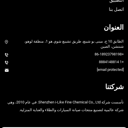
التطبيق
اتصل بنا
العنوان
الطابق 10 ج، مبنى بو شينغ، طريق تشينغ شوي هو 1، منطقة لوهو،
شنتشن، الصين
+86-18923798198
+1 8884148814
[email protected]
شركتنا
تأسست شركة Shenzhen i-Like Fine Chemical Co., Ltd. في عام 2010، وهي
شركة عالمية لتصنيع منتجات صيانة السيارات والطلاء والعناية المنزلية.