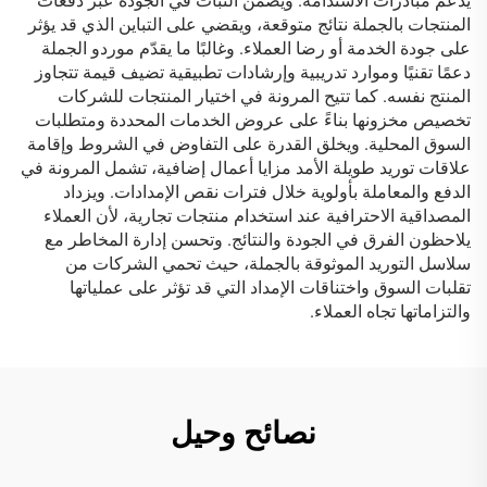
يدعم مبادرات الاستدامة. ويضمن الثبات في الجودة عبر دفعات
المنتجات بالجملة نتائج متوقعة، ويقضي على التباين الذي قد يؤثر
على جودة الخدمة أو رضا العملاء. وغالبًا ما يقدّم موردو الجملة
دعمًا تقنيًا وموارد تدريبية وإرشادات تطبيقية تضيف قيمة تتجاوز
المنتج نفسه. كما تتيح المرونة في اختيار المنتجات للشركات
تخصيص مخزونها بناءً على عروض الخدمات المحددة ومتطلبات
السوق المحلية. ويخلق القدرة على التفاوض في الشروط وإقامة
علاقات توريد طويلة الأمد مزايا أعمال إضافية، تشمل المرونة في
الدفع والمعاملة بأولوية خلال فترات نقص الإمدادات. ويزداد
المصداقية الاحترافية عند استخدام منتجات تجارية، لأن العملاء
يلاحظون الفرق في الجودة والنتائج. وتحسن إدارة المخاطر مع
سلاسل التوريد الموثوقة بالجملة، حيث تحمي الشركات من
تقلبات السوق واختناقات الإمداد التي قد تؤثر على عملياتها
والتزاماتها تجاه العملاء.
نصائح وحيل