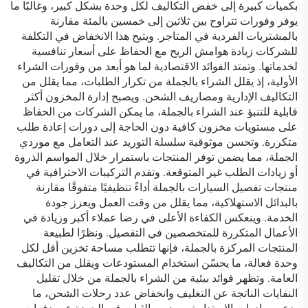
بكميات كبيرة إلى خفض التكاليف لكل وحدة بشكل كبير، وغالبًا ما
يوفر وفورات تتراوح بين ثلاثين إلى خمسين بالمئة مقارنة
بالمشتريات الفردية في المتاجر. ويتيح هذا الانخفاض في التكلفة
للشركات زيادة هوامش الربح مع الحفاظ على أسعار تنافسية
لخدماتها. وتمتد الفوائد الاقتصادية لما هو أبعد من وفورات الشراء
الأولية، إذ يقلل الشراء بالجملة من تكرار الطلبات، مما يقلل من
التكاليف الإدارية ومصاريف الشحن. ويصبح إدارة المخزون أكثر
قابلية للتنبؤ عند الشراء بالجملة، ما يمكن الشركات من الحفاظ
على مستويات مخزون كافية دون الحاجة إلى دورات إعادة طلب
متكررة. وتحسن موثوقية سلسلة التوريد عند التعامل مع موردي
الجملة، مما يضمن توفر المنتجات باستمرار خلال المواسم الذروة
أو زيادات الطلب غير المتوقعة. وتقدم التركيبات الاحترافية في
منتجات تفصيل السيارات بالجملة أداءً تنظيفيًا متفوقًا مقارنة
بالبدائل الاستهلاكية، مما يقلل من وقت العمل ويعزز جودة
الخدمة. وينعكس الكفاءة الأعلى في رضا عملاء أكبر وزيادة في
الأعمال المتكررة للمتخصصين في التفصيل. ونظرًا لطبيعة
المنتجات المركزة بالجملة، فإنها تتطلب مساحة تخزين أقل لكل
وحدة فعالة، ما يحسّن استخدام المستودعات ويقلل من التكاليف
العامة. وتظهر فوائد بيئية من الشراء بالجملة من خلال تقليل
النفايات الناتجة عن التغليف وانخفاض عدد رحلات الشحن، ما