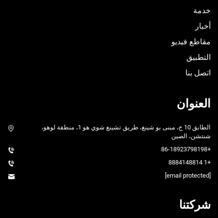
خدمة
أخبار
مقاطع فيديو
التطبيق
اتصل بنا
العنوان
الطابق 10 ج، مبنى بو شينغ، طريق تشينغ شوي هو 1، منطقة لوهو،
شنتشن، الصين
+86-18923798198
+1 8884148814
[email protected]
شركتنا