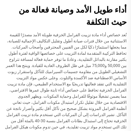
أداء طويل الأمد وصيانة فعالة من
حيث التكلفة
تُعد خصائص أداء مادة تزييت الفرامل الخزفية طويلة الأمد مصدرًا للقيمة
الاستثنائية من خلال فترات صيانة أطول وتقليل التكاليف الإجمالية للصيانة،
مما يجعلها استثمارًا ذكيًا لكل من الفنيين المحترفين وأصحاب المركبات.
تحافظ التركيبة المتقدمة لمادة التزييت على خصائصها الواقية لفترة أطول
بكثير مقارنة بالبدائل التقليدية، وعادةً ما توفر حماية فعالة لمسافة تتراوح
بين 50,000 و75,000 ميل في ظل الظروف العادية للقيادة. وينتج هذا العمر
التشغيلي الطويل من مقاومة جسيمات السيراميك للتآكل واستقرار زيوت
الأساس الاصطناعية ضد الأكسدة والتلوث. وعلى عكس مواد التزييت
التقليدية التي تفقد فعاليتها تدريجيًا مع الاستخدام الطبيعي، فإن مادة تزييت
الفرامل الخزفية تحافظ على خصائص أداء ثابتة طوال عمرها الافتراضي،
مما يضمن تشغيلًا موثوقًا للفرامل وحماية المكونات. ويظهر الجدوى
الاقتصادية من خلال تقليل تكرار استبدال مكونات الفرامل، حيث تعاني
أنظمة الفرامل المزوتة بشكل صحيح من تآكل أقل بكثير وأضرار ناتجة عن
التآكل. تشير الدراسات إلى أن المركبات التي تستخدم مادة تزييت الفرامل
الخزفية تحتاج إلى استبدال بطانات الفرامل بنسبة 30-40 بالمئة أقل من
تلك التي تستخدم مواد تزييت تقليدية، في حين تدوم مكونات هيكل الفرامل