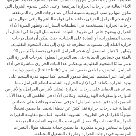
الأداء العالية في درجات الحرارة المرتفعة. وعلى عكس شحوم البترول التي
تتكون منها رواسب كربونية مسببة للتآكل عند درجات الحرارة المرتفعة،
فإن شحم الفرامل الخزفي يحافظ على قوامه الناعم والواقي طوال مدى
درجات الحرارة المستخدمة في التطبيقات السيارات. وتظهر الميزة الأداء
الحراري بوضوح خاص في ظروف القيادة الصعبة مثل الهبوط في الجبال، أو
سحب المقطورات، أو القيادة على الحلبات، حيث يمكن أن تصل درجات
حرارة الفتلة إلى مستويات متطرفة قد تؤدي إلى تلف الشحوم التقليدية.
ويُظهر الاختبار المستقل أن شحم الفرامل الخزفي يحتفظ بأكثر من 90
بالمئة من خصائص الحماية حتى بعد التعرض المطول لدرجات الحرارة التي
تدمر تمامًا الشحوم التقليدية. وينعكس هذا الثبات الحراري مباشرةً في أداء
الفرامل المتسق، ما يلغي ضعف الفرامل (brake fade) وشعور دواسة
الفرامل غير المنتظم المرتبط بتدهور الشحم. كما تسهم قدرة الشحم على
تبديد الحرارة بكفاءة في الإدارة الحرارية الشاملة لنظام الفرامل، مما
يساعد في الحفاظ على درجات الحرارة المثلى لأقراص الفرامل، والأقراص
الدوارة، والمكونات الهيدروليكية. وتكافئ الأداء في الطقس البارد هذا الأداء
المتميز، إذ يتدفق شحم الفرامل الخزفي بسلاسة ويحافظ على خصائص
الحماية عند درجات حرارة تقل كثيرًا عن نقطة التجمد، ما يضمن تشغيلًا
موثوقًا للفرامل في الظروف الشتوية القاسية. كما تمنع مقاومة التغيرات
الحرارية التشققات والانفصال التي تصيب الشحوم التقليدية المعرضة
لدورات تسخين وتبريد متكررة، ما يضمن حماية متسقة طوال التغيرات
الموسمية في درجات الحرارة وظروف التشغيل المختلفة.