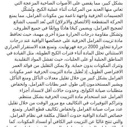
بشكل كبير، مما يقضي على الأصوات الصاخبة المزعجة التي
تعاني منها العديد من المركبات أثناء عملية الكبح. وتُشكّل
الجسيمات الخزفية واجهة ناعمة بين مكونات الفرامل، مما يمنع
الحركة المتقطعة (الالتصاق والانزلاق) التي تُعد السبب الشائع
لضجيج الفرامل، ويضمن كبحًا هادئًا وواثقًا في جميع الظروف.
وتشكل مقاومة درجات الحرارة ميزة أخرى مهمة، حيث تحافظ
مادة تزييت الفرامل الخزفية على خصائصها الواقية عند درجات
حرارة تتجاوز 2000 درجة فهرنهايت. وتمنع هذه الاستقرار الحراري
الاستثنائي تحلل المادة أثناء فترات الكبح الطويلة، مثل القيادة في
المناطق الجبلية أو على الحلبات، حيث تفشل المواد التقليدية
وتترك المكونات بدون حماية. ولا يمكن التقليل من فوائد العمر
الافتراضي الطويل، إذ تُطيل مادة التزييت الخزفية عمر مكونات
الفرامل بشكل كبير من خلال تقليل معدلات التآكل ومنع التآكل.
ويشير المستخدمون إلى طول عمر بطانات الفرامل، وانخفاض
متطلبات صيانة الكوابح، وحدوث حالات أقل لانسداد أجزاء
الفرامل عند استخدام مادة التزييت الخزفية بشكل منتظم.
وتتراكم التوفيرات في التكاليف مع مرور الوقت من خلال تقليل
عدد مرات صيانة الفرامل وانخفاض تكاليف قطع الغيار. وتمنع
خصائص المادة الواقية حدوث أعطال مكلفة في نظام الفرامل،
والتي تنتج غالبًا عن التزييت غير الكافي أو انسداد المكونات. كما