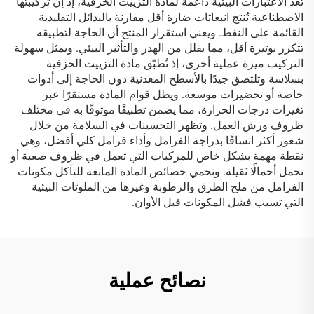
تُعد الاعتبارات البيئية داعمة لمادة التزييت الخزفية، إذ إن تركيبتها
الاصطناعية تُنتج انبعاثات ضارة أقل مقارنة بالبدائل التقليدية
القائمة على النفط. ويعني استقرار المنتج أن الحاجة لتطبيقه
تتكرر بوتيرة أقل، مما يقلل من الهدر والتأثير البيئي. ويمثل سهولة
التركيب ميزة عملية أخرى، إذ تُطبّق مادة التزييت الخزفية
بسلاسة وتلتصق جيدًا بالأسطح المعدنية دون الحاجة إلى أدوات
خاصة أو تحضيرات موسعة. ويظل قوام المادة مستقرًا عبر
تغيرات درجات الحرارة، مما يضمن تطبيقًا موثوقًا به في مختلف
ظروف ورش العمل. وتظهر التحسينات في السلامة من خلال
شعور أكثر اتساقًا بدراجة الفرامل وأداء فرامل كلي أفضل، وهي
نقطة مهمة بشكل خاص للمركبات التي تعمل في ظروف صعبة أو
تحمل أحمالًا ثقيلة. وتحمي خصائص المادة المانعة للتآكل مكونات
الفرامل من ملح الطرق والرطوبة وغيرها من الملوثات البيئية
التي تسبب فشل المكونات قبل الأوان.
نصائح عملية