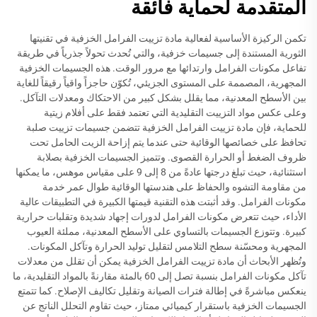
المتقدمة لحماية فائقة
تكمن الركيزة الأساسية لفعالية مادة تزييت الفرامل الخزفية في تقنيتها
الثورية المستندة إلى جسيمات خزفية، والتي تُحدث تحولاً جذرياً في طريقة
تفاعل مكونات الفرامل وارتدائها مع مرور الوقت. هذه الجسيمات الخزفية
المجهرية، المصممة على المستوى الجزيئي، تُكوّن حاجزاً واقياً رقيقاً للغاية
بين الأسطح المعدنية، مما يقلل بشكل كبير من الاحتكاك ومعدلات التآكل.
وعلى عكس مواد التزييت التقليدية التي تعتمد فقط على أفلام زيتية
للحماية، فإن مادة تزييت الفرامل الخزفية تتضمن جسيمات تزييت صلبة
تحافظ على خصائصها الوقائية حتى عندما يتم إزاحة الزيت الحامل تحت
ظروف الضغط أو الحرارة القصوى. وتتميز الجسيمات الخزفية بصلابة
استثنائية، حيث تبلغ درجتها عادةً من 8 إلى 9 على مقياس موهس، ما يمكنها
من مقاومة التشوه والحفاظ على هندستها الوقائية طوال عمر خدمة
مكونات الفرامل. وقد أثبتت هذه التقنية قيمتها الكبيرة في التطبيقات عالية
الأداء، حيث تتعرض مكونات الفرامل لدورات إجهاد شديدة وتقلبات حرارية
كبيرة. وتتوزع الجسيمات بالتساوي على الأسطح المعدنية، مملئة العيوب
المجهرية ومحسّنة سطح التلامس لتقليل توليد الحرارة وتآكل المكونات.
وتُظهر الأبحاث أن مادة تزييت الفرامل الخزفية يمكن أن تقلل من معدلات
تآكل مكونات الفرامل بنسبة تصل إلى 60 بالمئة مقارنةً بالمواد التقليدية، ما
ينعكس مباشرةً في إطالة فترات الصيانة وتقليل تكاليف الإصلاح. كما تتمتع
الجسيمات الخزفية باستقرار كيميائي ممتاز، حيث تقاوم التحلل الناتج عن