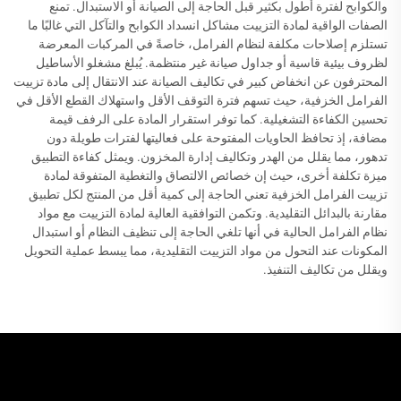
والكوابح لفترة أطول بكثير قبل الحاجة إلى الصيانة أو الاستبدال. تمنع
الصفات الواقية لمادة التزييت مشاكل انسداد الكوابح والتآكل التي غالبًا ما
تستلزم إصلاحات مكلفة لنظام الفرامل، خاصةً في المركبات المعرضة
لظروف بيئية قاسية أو جداول صيانة غير منتظمة. يُبلغ مشغلو الأساطيل
المحترفون عن انخفاض كبير في تكاليف الصيانة عند الانتقال إلى مادة تزييت
الفرامل الخزفية، حيث تسهم فترة التوقف الأقل واستهلاك القطع الأقل في
تحسين الكفاءة التشغيلية. كما توفر استقرار المادة على الرفف قيمة
مضافة، إذ تحافظ الحاويات المفتوحة على فعاليتها لفترات طويلة دون
تدهور، مما يقلل من الهدر وتكاليف إدارة المخزون. ويمثل كفاءة التطبيق
ميزة تكلفة أخرى، حيث إن خصائص الالتصاق والتغطية المتفوقة لمادة
تزييت الفرامل الخزفية تعني الحاجة إلى كمية أقل من المنتج لكل تطبيق
مقارنة بالبدائل التقليدية. وتكمن التوافقية العالية لمادة التزييت مع مواد
نظام الفرامل الحالية في أنها تلغي الحاجة إلى تنظيف النظام أو استبدال
المكونات عند التحول من مواد التزييت التقليدية، مما يبسط عملية التحويل
ويقلل من تكاليف التنفيذ.