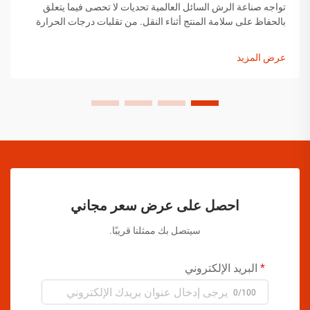
تواجه صناعة الرش السائل العالمية تحديات لا تحصى فيما يتعلق
بالحفاظ على سلامة المنتج أثناء النقل. من تقلبات درجات الحرارة
إلى التغيرات في الضغط ومخاوف التعامل مع المنتجات، يجب على
مصنعي الرش السائل تنفيذ حلول شاملة...
عرض المزيد
احصل على عرض سعر مجاني
سيتصل بك ممثلنا قريبًا.
البريد الإلكتروني
0/100