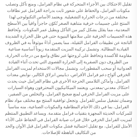
تقليل الاحتكاك بين الأجزاء المتحركة في نظام الفرامل، ومنع تآكل وتصلب
مكونات الفرامل، والحفاظ على شعور ثابت بدراجة الفرامل عبر نطاقات
مختلفة من درجات الحرارة التشغيلية. ويعتمد الأساس التكنولوجي لهذا
المنتج على جسيمات خزفية متناهية الصغر تُكوّن حاجزاً واقياً بين الأسطح
المعدنية، مما يقلل بشكل كبير من التآكل ويطيل عمر المكونات. وتُحافظ
هذه الجسيمات الخزفية على سلامتها البنيوية حتى في ظل الحرارة الشديدة
الناتجة عن تطبيقات الفرامل الثقيلة، مما يضمن أداءً موثوقاً به في الظروف
القيادية المطالبَة. وتشمل تركيبة المزيت المتقدمة زيوتاً أساسية صناعية
مقاومة للأكسدة وتحافظ على لزوجتها عبر نطاق واسع من درجات الحرارة،
من الظروف دون الصفرية إلى الحرارة القصوى التي تحدث أثناء القيادة
العدوانية أو سحب المقطورات. وتشمل مجالات الاستخدام لمزيت الفرامل
الخزفي ألواح دعم فرامل الأقراص، دبابيس انزلاق الكالبر، نوابض معدات
الفرامل، وأماكن التلامس الحرجة الأخرى في نظام الفرامل حيث يحدث
احتكاك معدني-بمعدني. ويعتمد الميكانيكيون المحترفون وهواة السيارات
على مزيت الفرامل الخزفي لمنع ضجيج الفرامل، والتخلص من الصفير،
وضمان تشغيل سلس للفرامل. وتجعل توافقية المنتج مع مختلف مواد نظام
الفرامل، بما في ذلك الأختام المطاطية والمكونات الصناعية، منه مناسباً
للمركبات الحديثة المجهزة بتقنيات فرامل متقدمة. ويساعد التطبيق المنتظم
لمزيت الفرامل الخزفي خلال فترات صيانة الفرامل في الحفاظ على الأداء
الأمثل للفرامل، مع تقليل احتمالية فشل مكونات الفرامل قبل الأوان والحد
من التكاليف الباهظة للإصلاحات.