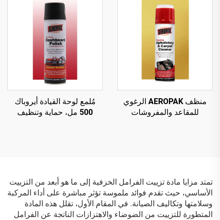
منظف AEROPAK الرغوي
مُلمع لوحة القيادة أيروباك
للمقاعد والمفروشات
500 مل، حماية وتنظيف
والسجاد 500 مل، منظف
داخلي مضاد للكهرباء الساكنة
متعدد الأغراض
تمتد مزايا مادة تزييت الفرامل الخزفية إلى ما هو أبعد من التزييت
الأساسي، حيث تقدم فوائد ملموسة تؤثر مباشرة على أداء المركبة
وسلامتها وتكاليف الصيانة. في المقام الأول، تقلل هذه المادة
المتطورة للتزييت من الضوضاء والاهتزازات الناتجة عن الفرامل