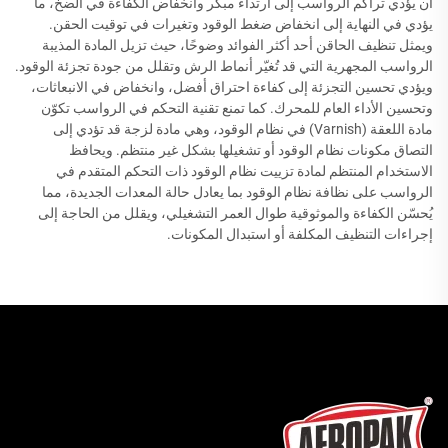
أن يؤدي تراكم الرواسب إلى ارتداء مبكر وانخفاض الكفاءة في الضخ، ما
يؤدي في النهاية إلى انخفاض ضغط الوقود وتغيرات في توقيت الحقن.
ويمثل تنظيف الحاقن أحد أكثر الفوائد وضوحًا، حيث تزيل المادة المذيبة
الرواسب المجهرية التي قد تُغيّر أنماط الرش وتقلل من جودة تجزئة الوقود.
ويؤدي تحسين التجزئة إلى كفاءة احتراق أفضل، وانخفاض في الانبعاثات،
وتحسين الأداء العام للمحرك. كما تمنع تقنية التحكم في الرواسب تكوّن
مادة اللعقة (Varnish) في نظام الوقود، وهي مادة لزجة قد تؤدي إلى
التصاق مكونات نظام الوقود أو تشغيلها بشكل غير منتظم. ويحافظ
الاستخدام المنتظم لمادة تزييت نظام الوقود ذات التحكم المتقدم في
الرواسب على نظافة نظام الوقود بما يعادل حالة المعدات الجديدة، مما
يُحسّن الكفاءة والموثوقية طوال العمر التشغيلي، ويقلل من الحاجة إلى
إجراءات التنظيف المكلفة أو استبدال المكونات.