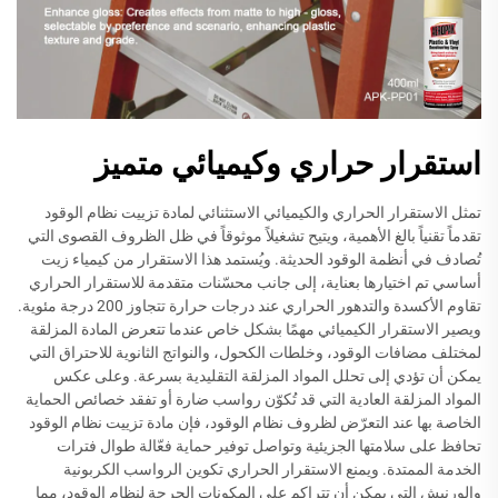
استقرار حراري وكيميائي متميز
تمثل الاستقرار الحراري والكيميائي الاستثنائي لمادة تزييت نظام الوقود
تقدماً تقنياً بالغ الأهمية، ويتيح تشغيلاً موثوقاً في ظل الظروف القصوى التي
تُصادف في أنظمة الوقود الحديثة. ويُستمد هذا الاستقرار من كيمياء زيت
أساسي تم اختيارها بعناية، إلى جانب محسّنات متقدمة للاستقرار الحراري
تقاوم الأكسدة والتدهور الحراري عند درجات حرارة تتجاوز 200 درجة مئوية.
ويصير الاستقرار الكيميائي مهمًا بشكل خاص عندما تتعرض المادة المزلقة
لمختلف مضافات الوقود، وخلطات الكحول، والنواتج الثانوية للاحتراق التي
يمكن أن تؤدي إلى تحلل المواد المزلقة التقليدية بسرعة. وعلى عكس
المواد المزلقة العادية التي قد تُكوّن رواسب ضارة أو تفقد خصائص الحماية
الخاصة بها عند التعرّض لظروف نظام الوقود، فإن مادة تزييت نظام الوقود
تحافظ على سلامتها الجزيئية وتواصل توفير حماية فعّالة طوال فترات
الخدمة الممتدة. ويمنع الاستقرار الحراري تكوين الرواسب الكربونية
والورنيش التي يمكن أن تتراكم على المكونات الحرجة لنظام الوقود، مما