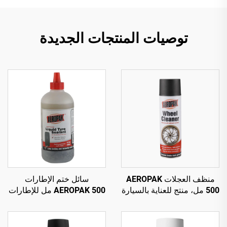
توصيات المنتجات الجديدة
منظف العجلات AEROPAK
سائل ختم الإطارات
500 مل، منتج للعناية بالسيارة
AEROPAK 500 مل للإطارات
510 غرام لتنظيف عجلات
بدون أنبوب داخلي، يجب
السيارة
استخدامه مع ضاغط هواء