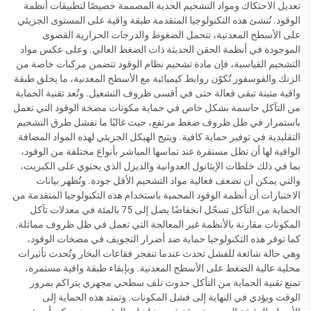
تعديل الاحتكاك ومواد التشحيم الحدية المصممة خصيصًا لتطبيقات أنظمة
الوقود. تُنشئ هذه التكنولوجيا المتقدمة طبقة واقية على المستوى الجزيئي
على الأسطح المعدنية، تتحمل الضغوط والدرجات الحرارية القصوى
الموجودة في أنظمة الحقن الحديثة ذات الضغط العالي. وعلى عكس مواد
التشحيم القياسية، فإن مادة تشحيم نظام الوقود تتضمن مركبات خاصة من
الزنك والفوسفور تُكوّن روابط كيميائية مع الأسطح المعدنية، ما يخلق طبقة
واقية متينة تبقى فعالة حتى في أقسى ظروف التشغيل. وتُعد تقنية الحماية
من التآكل حاسمة بشكل خاص في حماية مكونات مضخة الوقود التي تعمل
باستمرار في ظل ظروف ضغط مرتفع، حيث غالبًا ما تفشل طرق التشحيم
التقليدية في توفير حماية كافية. ويتيح الهيكل الجزيئي لهذه المواد المضافة
الواقية لها أن تظل مستقرة عند تماسها المباشر بأنواع مختلفة من الوقود،
بما في ذلك خلطات الإيثانول العدوانية والديزل الذي يحتوي على الكبريت،
والتي يمكن أن تضعف فعالية مواد التشحيم الأقل جودة. وتُظهر بيانات
الاختبارات أن أنظمة الوقود المحمية باستخدام هذه التكنولوجيا المتقدمة من
الحماية من التآكل تسجّل انخفاضًا يصل إلى 75 بالمئة في معدلات تآكل
المكونات مقارنة بالأنظمة غير المعالجة التي تعمل في ظل ظروف مماثلة.
كما توفر هذه التكنولوجيا حماية ضد أضرار التجويف في مضخات الوقود،
وهي حالة شائعة للفشل تحدث عندما تنفجر فقاعات البخار وتُحدث تأثيرات
محلية عالية الضغط على الأسطح المعدنية. وبإبقاء طبقة واقية مستمرة،
تمنع تقنية الحماية من التآكل حدوث تلف سطحي مجهري يتراكم بمرور
الوقت ويؤدي في النهاية إلى فشل المكونات. وتمتد هذه الحماية إلى