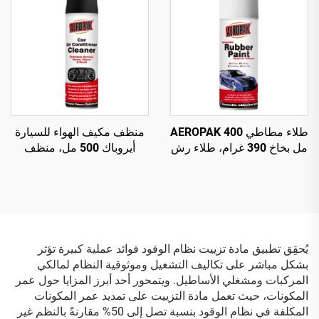
طلاء مطاطي AEROPAK 400
منظف مكيف الهواء للسيارة
مل بخاخ 390 غرام، طلاء رش
أيروباك 500 مل، منظف
قابل للإزالة للعجلات
مكيف سيارة آمن وغير ضار
يُحقِق تطبيق مادة تزييت نظام الوقود فوائد عملية كبيرة تؤثر
بشكل مباشر على تكاليف التشغيل وموثوقية النظام لمالكي
المركبات ومشغلي الأساطيل. ويتمحور أحد أبرز المزايا حول عمر
المكونات، حيث تعمل مادة التزييت على تمديد عمر المكونات
المكلفة في نظام الوقود بنسبة تصل إلى 50% مقارنةً بالنظم غير