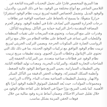
هذا المزيج المتخصص قادرًا على تحمل التحديات الفريدة الناتجة عن
التلامس المباشر مع أنواع مختلفة من الوقود، بما في ذلك البنزين، والديزل،
والوقود البديل. وتشمل الخصائص التقنية لمزيج تزييت نظام الوقود استقرارًا
حراريًا متفوقًا، ما يسمح له بالحفاظ على خصائصه الواقية عبر نطاقات
درجات الحرارة القصوى التي تُصادف عادةً في أنظمة الوقود. وتوفر الحزم
المضافة المتقدمة داخل التركيبة حماية من التآكل، ومقاومة للتآكل،
وقدرات على منع الترسبات. وتحتوي هذه المزيجات على تقنيات المنظفات
والمُعلبات التي تساعد في الحفاظ على نظافة النظام من خلال منع تراكم
الرواسب الضارة على المكونات الحرجة. ويضمن التركيب الجزيئي لمزيج
تزييت نظام الوقود التوافق مع تركيبات الوقود الحديثة، بما في ذلك تلك التي
تحتوي على الإيثانول وخلطات الديزل الحيوي. وتمتد تطبيقات مزيج تزييت
نظام الوقود عبر قطاعات صناعية متعددة، من المركبات الخفيفة إلى
الشاحنات التجارية الثقيلة، والمركبات البحرية، ومعدات توليد الطاقة الثابتة.
وفي التطبيقات السياراتية، يحمي المزيج ضواغط الوقود عالية الضغط،
وأنظمة السكك المشتركة، وفوهات الحقن الدقيقة من التآكل المبكر
والانهيار. وتشمل التطبيقات الصناعية معدات البناء، والآلات الزراعية،
ومجموعات المولدات، حيث يُعد التشغيل الموثوق لأنظمة الوقود أمرًا بالغ
الأهمية. كما يلعب المزيج دورًا حيويًا في الحفاظ على كفاءة نظام الوقود من
خلال تقليل خسائر الاحتكاك وضمان أنماط تذرية وقود مثالية من خلال
فوهات الحقن المزيتة بشكل مناسب.