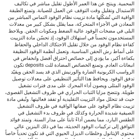
المحمية. وينتج عن هذا العمر الأطول تقليل مباشر في تكاليف
الاستبدال وتقليل وقت التوقف عن العمل للصيانة. وتمنع الطبقة
الواقية التي تُشكّلها مادة تزييت نظام الوقود التماس المباشر بين
المعادن في الأجزاء المتحركة، مما يقلل بشكل كبير من معدلات
البلى في مضخات الوقود عالية الضغط ومكونات الحقن. ويلاحظ
المستخدمون تحسناً في استهلاك الوقود، إذ تحسّن مادة التزييت
كفاءة نظام الوقود من خلال تقليل الاحتكاك الداخلي والحفاظ
على أنماط رش الحقن المناسبة. وتعمل أنظمة الوقود النظيفة
بكفاءة أكبر، ما يؤدي إلى خصائص احتراق أفضل وانخفاض في
انبعاثات العادم. وتمنع الخصائص المضادة للت deposits تكون
الرواسب الكربونية الضارة والورنيش الذي قد يسد الحقن ويقيّد
تدفق الوقود. ويحافظ هذا التأثير التنظيفي على معدلات توصيل
الوقود المثلى ويصون أداء المحرك على مدى فترات تشغيل
طويلة. وتتضح مزايا الثبات الحراري في ظروف التشغيل القصوى،
حيث قد تتحلل مواد التزييت التقليدية أو تفقد فعاليتها. وتُبقي مادة
تزييت نظام الوقود على صفاتها الواقية في ظروف التشغيل
الصيفية شديدة الحرارة وكذلك في ظروف بدء التشغيل في
الطقس البارد، مما يضمن أداءً ثابتاً على مدار السنة. وتمتد فوائد
التوافق إلى تركيبات الوقود الحديثة، بما في ذلك البنزين عالي
محتوى الإيثانول وخلطات الديزل الحيوي التي قد تكون تحدياً خاصاً