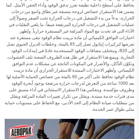
يحافظ على أسطح داخلية نظيفة تعزز تدفق الوقود وأداء الحقن الأمثل. كما
يضمن هذا الاستقرار خصائص لزوجة متسقة عبر نطاق واسع من درجات
الحرارة، بدءاً من بدء التشغيل في درجات الحرارة تحت الصفر وصولاً إلى
عمليات التشغيل في درجات الحرارة المرتفعة صيفاً، ما يلغي التقلبات في
الأداء التي قد تحدث مع المواد المزلقة غير المستقرة حرارياً. وتُظهر
اختبارات التوافق الكيميائي أن مادة تزييت نظام الوقود تبقى مستقرة عند
تعرضها لتركيزات إيثانول تصل إلى 85 بالمئة، وخلطات الديزل الحيوي تصل
إلى B20، ومختلف مضافات الوقود المستخدمة عادةً في إمدادات الوقود
التجارية. ويمنع هذا الاستقرار في ظل هذه الظروف الصعبة تلف الحشوات،
وتكوّن التآكل، والأضرار في المكونات الناتجة عن مشكلات عدم التوافق
الكيميائي. وتُظهر الاختبارات الممتدة للاستقرار الحراري أن مادة تزييت
نظام الوقود تحافظ على أكثر من 90 بالمئة من خصائص الحماية الأصلية لها
بعد 1000 ساعة من التعرض لدرجات حرارة مرتفعة بوجود أبخرة الوقود
وظروف مؤكسدة. وينعكس هذا الاستقرار الاستثنائي في أداء متسق على
مدى فترات خدمة ممتدة، ويقلل من تكرار تغييرات المادة المزلقة ويقلل
من متطلبات صيانة النظام إلى الحد الأدنى، مع الحفاظ على مستويات حماية
مثلى طوال عمر الخدمة.