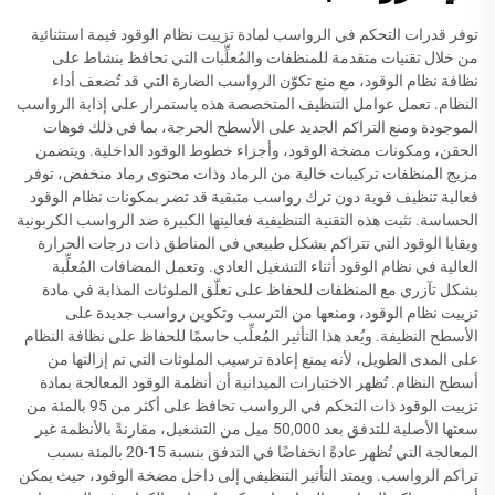
توفر قدرات التحكم في الرواسب لمادة تزييت نظام الوقود قيمة استثنائية
من خلال تقنيات متقدمة للمنظفات والمُعلِّبات التي تحافظ بنشاط على
نظافة نظام الوقود، مع منع تكوّن الرواسب الضارة التي قد تُضعف أداء
النظام. تعمل عوامل التنظيف المتخصصة هذه باستمرار على إذابة الرواسب
الموجودة ومنع التراكم الجديد على الأسطح الحرجة، بما في ذلك فوهات
الحقن، ومكونات مضخة الوقود، وأجزاء خطوط الوقود الداخلية. ويتضمن
مزيج المنظفات تركيبات خالية من الرماد وذات محتوى رماد منخفض، توفر
فعالية تنظيف قوية دون ترك رواسب متبقية قد تضر بمكونات نظام الوقود
الحساسة. تثبت هذه التقنية التنظيفية فعاليتها الكبيرة ضد الرواسب الكربونية
وبقايا الوقود التي تتراكم بشكل طبيعي في المناطق ذات درجات الحرارة
العالية في نظام الوقود أثناء التشغيل العادي. وتعمل المضافات المُعلِّبة
بشكل تآزري مع المنظفات للحفاظ على تعلّق الملوثات المذابة في مادة
تزييت نظام الوقود، ومنعها من الترسب وتكوين رواسب جديدة على
الأسطح النظيفة. ويُعد هذا التأثير المُعلِّب حاسمًا للحفاظ على نظافة النظام
على المدى الطويل، لأنه يمنع إعادة ترسيب الملوثات التي تم إزالتها من
أسطح النظام. تُظهر الاختبارات الميدانية أن أنظمة الوقود المعالجة بمادة
تزييت الوقود ذات التحكم في الرواسب تحافظ على أكثر من 95 بالمئة من
سعتها الأصلية للتدفق بعد 50,000 ميل من التشغيل، مقارنةً بالأنظمة غير
المعالجة التي تُظهر عادةً انخفاضًا في التدفق بنسبة 15-20 بالمئة بسبب
تراكم الرواسب. ويمتد التأثير التنظيفي إلى داخل مضخة الوقود، حيث يمكن