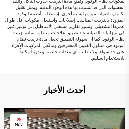
لمكونات نظام الوقود. وتمنع مادة التزييت حدوث التآكل وتلف
الحشوات التي قد تتسبب بها هذه الوقود البديلة. ويمثل تقليل
تكاليف الصيانة ميزة رئيسية أخرى، إذ تتطلب أنظمة الوقود
المزودة بالتزييت المناسب إصلاحات واستبدال مكونات أقل طوال
عمرها التشغيلي. وتشير تقارير مشغلي الأساطيل إلى توفير كبير
في ميزانيات الصيانة عند تطبيق علاجات منتظمة بمادة تزييت
نظام الوقود. كما أن سهولة التطبيق تجعل مادة تزييت نظام
الوقود في متناول الفنيين المحترفين ومالكي المركبات الأفراد
على حد سواء، ولا تتطلب أي معدات خاصة أو تدريباً مكثفاً
للاستخدام السليم.
أحدث الأخبار
06
Nov