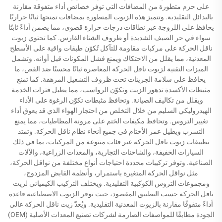
على حزم متطورة من المضافات التي توفر خصائص أداء متفوقة مقارنة
بالبدائل التقليدية. وتتميز هذه الزيوت المتطورة بمضافات تمنحها ثباتًا حراريًا
يحافظ على اللزوجة عبر نطاقات درجات حرارة قصوى، مما يضمن أداءً ثابتًا
سواء في حر الصيف الشديدة أو ظروف الشتاء القارس. كما تحتوي زيوت
ناقل الحركة على مركبات مقاومة للتآكل تُكوّن طبقات واقية على الأسطح
المعدنية، مما يقلل من الاحتكاك ويمنع فشل المكونات قبل أوانه. وتشمل
الميزات التقنية لزيوت ناقل الحركة المعاصرة ثباتًا محسنًا ضد القص، ما
يحافظ على سلامة الجزيئات تحت ظروف التشغيل المرهقة. كما تمنع
مثبطات الأكسدة تدهور الزيت وتكوّن الرواسب، مما يطيل فترات الخدمة
ويقلل من تكاليف الصيانة. وتحافظ مثبطات تكوّن الرغوة على الأداء
الهيدروليكي السليم من خلال التخلص من احتجاز الهواء الذي قد يعوق أداء
تغيير التروس. وتحافظ مكيفات الختم على مرونة المطاطيات، مما يمنع
التسرب ويطيل عمر الأختام في جميع أنحاء نظام ناقل الحركة. وتمتد
تطبيقات زيوت ناقل الحركة عبر فئات متنوعة من المركبات، بما في ذلك
السيارات الخفيفة، والشاحنات التجارية، والمعدات الزراعية، والآلات
الصناعية. وتوفر تركيبات محددة احتياجات أنواع مختلفة من نواقل الحركة،
مثل نواقل الحركة المتغيرة باستمرار، وأنظمة القابض المزدوج،
ومجموعات التروس الكوكبية التقليدية. ويختلف التركيب الكيميائي لزيت
ناقل الحركة حسب التطبيق المقصود، حيث توفر الزيوت الاصطناعية قاعدة
أداءً متفوقًا مقارنة بالزيوت المعدنية التقليدية. ويُعدّ زيت ناقل الحركة عالي
الجودة مطابقًا للمواصفات الصارمة لشركات تصنيع المعدات الأصلية (OEM)