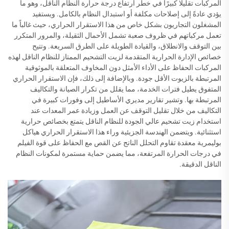
المركبات تقليلًا كبيرًا في خطر ارتفاع درجة حرارة النظام الناقل، وهو ما
يؤدي عادةً إلى إصلاحات مكلفة أو استبدال النظام بالكامل. ويستفيد
المشغلون التجاريون بشكل خاص من هذا الاستقرار الحراري، حيث غالباً ما
تعمل مركباتهم في ظروف صعبة تشمل الأحمال الثقيلة، والمرور المتكرر
بين التوقف والانطلاق، والقيادة الطويلة على الطرق السريعة. وتتيح
خصائص الإدارة الحرارية المتقدمة لزيت التشحيم الممتاز للنظام الناقل لهذه
المركبات الحفاظ على الأداء الأمثل دون المخاوف المتعلقة بالموثوقية
المرتبطة بالزيوت الأقل جودة. وبالإضافة إلى ذلك، فإن الاستقرار الحراري
المتفوق يطيل فترات الخدمة، مما يقلل من تكرار الصيانة والتكاليف
المرتبطة بها. وتشير تقارير مديري الأساطيل إلى وفورات كبيرة في
التكاليف من خلال تقليل التوقف عن العمل وزيادة عمر المعدات عند
استخدام زيت تشحيم عالي الجودة للنظام الناقل يتمتع بخصائص حرارية
استثنائية. ويتضمن الهندسة الجزيئية وراء هذا الاستقرار الحراري هياكل
بوليمرية معقدة تقاوم التحلل الناتج عن القص مع الحفاظ على قوة الفيلم
في درجات الحرارة المرتفعة، مما يضمن حماية مستمرة لمكونات النظام
الناقل الدقيقة.