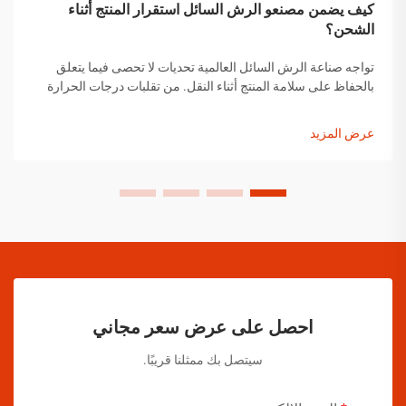
كيف يضمن مصنعو الرش السائل استقرار المنتج أثناء
الشحن؟
تواجه صناعة الرش السائل العالمية تحديات لا تحصى فيما يتعلق
بالحفاظ على سلامة المنتج أثناء النقل. من تقلبات درجات الحرارة
إلى التغيرات في الضغط ومخاوف التعامل مع المنتجات، يجب على
مصنعي الرش السائل تنفيذ حلول شاملة...
عرض المزيد
احصل على عرض سعر مجاني
سيتصل بك ممثلنا قريبًا.