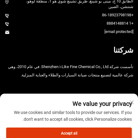
الطابق 10 ج، مبنى بو شينغ، طريق تشينغ شوي هو 1، منطقة لوهو،
شنتشن، الصين
+86-18923798198
+1 8884148814
[email protected]
شركتنا
تأسست شركة Shenzhen i-Like Fine Chemical Co., Ltd. في عام 2010، وهي
شركة عالمية لتصنيع منتجات صيانة السيارات والطلاء والعناية المنزلية.
We value your privacy
We use cookies and similar tools to provide our services. If you
don't want to accept all cookies, click Personalize cookies.
حقوق الطبع والنشر © 2025 شركة شنتشن آي-لايك للصناعات الكيميائية
الدقيقة المحدودة. جميع الحقوق محفوظة. -
سياسة الخصوصية
Accept all