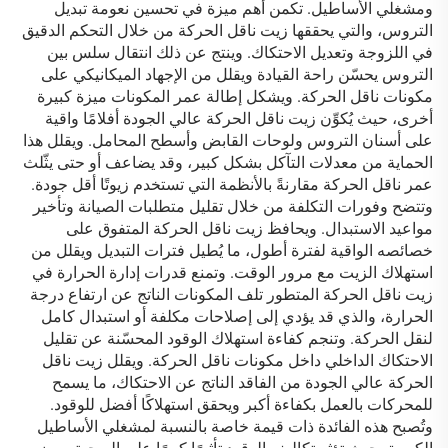
ومشغلي الأساطيل. تكمن أهم ميزة في تحسين نعومة تبديل
التروس، والتي يحققها زيت ناقل الحركة من خلال التحكم الدقيق
في اللزوجة وتعديل الاحتكاك. وينتج عن ذلك انتقال سلس بين
التروس يحسّن راحة القيادة ويقلل من الإجهاد الميكانيكي على
مكونات ناقل الحركة. ويشكل إطالة عمر المكونات ميزة كبيرة
أخرى، حيث يُكوِّن زيت ناقل الحركة عالي الجودة أفلامًا واقية
على أسنان التروس ولوحات القابض وأسطح المحامل. ويقلل هذا
الحماية من معدلات التآكل بشكل كبير، وقد يضاعف أو حتى يثّلث
عمر ناقل الحركة مقارنةً بالأنظمة التي تستخدم زيوتًا أقل جودة.
وتتضح وفورات التكلفة من خلال تقليل متطلبات الصيانة وتأخير
مواعيد الاستبدال. ويحافظ زيت ناقل الحركة المتفوق على
خصائصه الواقية لفترة أطول، ما يُطيل فترات التبديل ويقلل من
استهلاك الزيت مع مرور الوقت. وتمنع قدرات إدارة الحرارة في
زيت ناقل الحركة المتطور تلف المكونات الناتج عن ارتفاع درجة
الحرارة، والذي قد يؤدي إلى إصلاحات مكلفة أو استبدال كامل
لنقل الحركة. وتنجم كفاءة استهلاك الوقود المحسّنة عن تقليل
الاحتكاك الداخلي داخل مكونات ناقل الحركة. ويقلل زيت ناقل
الحركة عالي الجودة من الفاقد الناتج عن الاحتكاك، ما يسمح
للمحركات بالعمل بكفاءة أكبر ويحقق استهلاكًا أفضل للوقود.
وتُصبح هذه الفائدة ذات قيمة خاصة بالنسبة لمشغلي الأساطيل