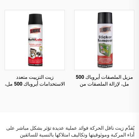
رغوي للإطارات لا يتطلب
بدون أنبوب داخلي، يجب
فركًا أو جهدًا كبيرًا
استخدامه مع ضاغط هواء
مزيل الملصقات أيروباك 500
زيت التزييت متعدد
مل، لإزالة الملصقات من
الاستخدامات أيروباك 500 مل،
زجاج السيارة
رذاذ متعدد الاستخدامات
ومزيل للصدأ
يُقدِّم زيت ناقل الحركة فوائد عملية عديدة تؤثر بشكل مباشر على
أداء المركبة وموثوقيتها وتكاليف امتلاكها بالنسبة للسائقين