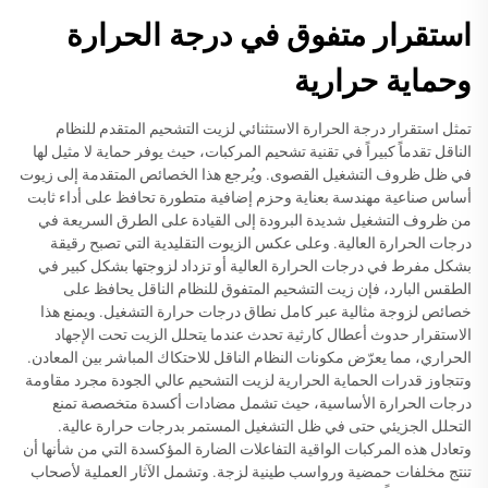
استقرار متفوق في درجة الحرارة
وحماية حرارية
تمثل استقرار درجة الحرارة الاستثنائي لزيت التشحيم المتقدم للنظام
الناقل تقدماً كبيراً في تقنية تشحيم المركبات، حيث يوفر حماية لا مثيل لها
في ظل ظروف التشغيل القصوى. ويُرجع هذا الخصائص المتقدمة إلى زيوت
أساس صناعية مهندسة بعناية وحزم إضافية متطورة تحافظ على أداء ثابت
من ظروف التشغيل شديدة البرودة إلى القيادة على الطرق السريعة في
درجات الحرارة العالية. وعلى عكس الزيوت التقليدية التي تصبح رقيقة
بشكل مفرط في درجات الحرارة العالية أو تزداد لزوجتها بشكل كبير في
الطقس البارد، فإن زيت التشحيم المتفوق للنظام الناقل يحافظ على
خصائص لزوجة مثالية عبر كامل نطاق درجات حرارة التشغيل. ويمنع هذا
الاستقرار حدوث أعطال كارثية تحدث عندما يتحلل الزيت تحت الإجهاد
الحراري، مما يعرّض مكونات النظام الناقل للاحتكاك المباشر بين المعادن.
وتتجاوز قدرات الحماية الحرارية لزيت التشحيم عالي الجودة مجرد مقاومة
درجات الحرارة الأساسية، حيث تشمل مضادات أكسدة متخصصة تمنع
التحلل الجزيئي حتى في ظل التشغيل المستمر بدرجات حرارة عالية.
وتعادل هذه المركبات الواقية التفاعلات الضارة المؤكسدة التي من شأنها أن
تنتج مخلفات حمضية ورواسب طينية لزجة. وتشمل الآثار العملية لأصحاب