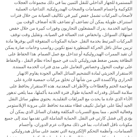
المستمرة للجهاز الداخلي للنقل الثمين بما في ذلك مجموعات العجلات
الكوكبية وأجسام الصمامات والضخات الهيدروليكية. التداعيات العملية
لأصحاب المركبات تشمل خفض كبير في تكاليف الصيانة من خلال فترات
استنزاف طويلة يمكن أن تضاعف أو تضاعف ثلاثة أضعاف الوقت بين
مواعيد الخدمة. يدرك المشغلون التجاريون وفورات كبيرة من خلال خفض
استهلاك السوائل، وانخفاض عدد العمالة في الصيانة، وتقليل وقت توقف
المركبات المرتبط بخدمة النقل. حماية المكونات المتفوقة التي يوفرها مادة
تزيين سائل ناقل الحركة المتطورة تمنع تكوين رواسب وخامات ضارة يمكن
أن تقيد الممرات الهيدروليكية أو تتداخل مع عمل الصمام. هذا الحفاظ على
النظافة يضمن ضغط هيدروليكي ثابت في جميع أنحاء نظام النقل ، والحفاظ
على توقيت التحول وخصائص التعامل على مدى فترات الخدمة الممتدة.
الاستقرار الجزيئي لمادة التشحيم السائل العالي الجودة يقاوم الانهيار
الحراري والأكسدة التي من شأنها أن تخلق مركبات حمضية قادرة على
مهاجمة الختم والغطاءات والأطراف المعدنية. هذه الاستقرار يحافظ على
سلامة السائل وقدراته الحماية طوال فترة الخدمة بأكملها، مما يلغي تدهور
الأداء الذي عادة ما يحدث مع المزلقات التقليدية. يحتوي مطهر سائل النقل
الجيد أيضًا على عوامل تكييف غطاء متقدمة تحافظ على مرونة الإيلاستومر
وفعالية الختم ، مما يمنع التسربات المكلفة وفقدان السائل الذي يمكن أن
يؤدي إلى فشل كارثي في النقل. الحماية الشاملة التي تقدمها تمتد إلى جميع
مكونات ناقل العدادات، بما في ذلك محولات عزم الدوران، وأجسام
الصمامات، وأنظمة التحكم الإلكترونية التي تعتمد على سائل هيدروليكي