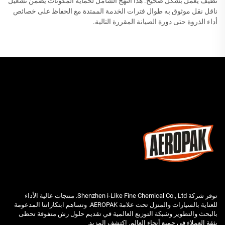
نظيف يعمل بشكل صحيح. هذا النهج الشامل لحماية المكونات يضمن تشغيل
ناقل نقل موثوق به طوال فترات الخدمة الممتدة مع الحفاظ على خصائص
أداء الذروة حتى دورة الصيانة المقررة التالية.
توفر شركة Shenzhen i-Like Fine Chemical Co., Ltd. منتجات عالية الأداء
للعناية بالسيارات والمنزل تحت علامة AEROPAK. وتساهم ابتكاراتنا المدعومة
بالبحث والتطوير وشبكة التوزيع العالمية في تقديم حلول رش متفوقة تحظى
بثقة العملاء في جميع أنحاء العالم. اكتشف المزيد.