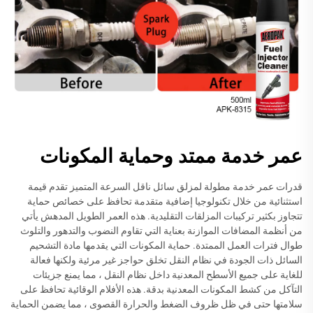
عمر خدمة ممتد وحماية المكونات
قدرات عمر خدمة مطولة لمزلق سائل ناقل السرعة المتميز تقدم قيمة
استثنائية من خلال تكنولوجيا إضافية متقدمة تحافظ على خصائص حماية
تتجاوز بكثير تركيبات المزلقات التقليدية. هذه العمر الطويل المدهش يأتي
من أنظمة المضافات الموازنة بعناية التي تقاوم النضوب والتدهور والتلوث
طوال فترات العمل الممتدة. حماية المكونات التي يقدمها مادة التشحيم
السائل ذات الجودة في نظام النقل تخلق حواجز غير مرئية ولكنها فعالة
للغاية على جميع الأسطح المعدنية داخل نظام النقل ، مما يمنع جزيئات
التآكل من كشط المكونات المعدنية بدقة. هذه الأفلام الوقائية تحافظ على
سلامتها حتى في ظل ظروف الضغط والحرارة القصوى ، مما يضمن الحماية