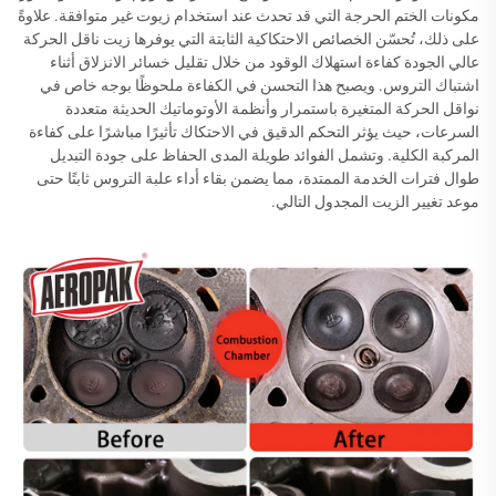
مكونات الختم الحرجة التي قد تحدث عند استخدام زيوت غير متوافقة. علاوةً
على ذلك، تُحسّن الخصائص الاحتكاكية الثابتة التي يوفرها زيت ناقل الحركة
عالي الجودة كفاءة استهلاك الوقود من خلال تقليل خسائر الانزلاق أثناء
اشتباك التروس. ويصبح هذا التحسن في الكفاءة ملحوظًا بوجه خاص في
نواقل الحركة المتغيرة باستمرار وأنظمة الأوتوماتيك الحديثة متعددة
السرعات، حيث يؤثر التحكم الدقيق في الاحتكاك تأثيرًا مباشرًا على كفاءة
المركبة الكلية. وتشمل الفوائد طويلة المدى الحفاظ على جودة التبديل
طوال فترات الخدمة الممتدة، مما يضمن بقاء أداء علبة التروس ثابتًا حتى
موعد تغيير الزيت المجدول التالي.