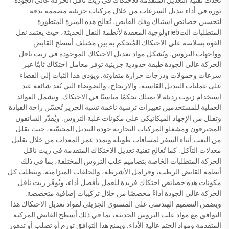
تُحدث تقنية التعديل المتقدمة للاحتكاك في زيت ناقل الحركة عالي الجودة
ثورة في أداء تبديل السرعات من خلال مركبات جزيئية مصممة بدقة
لتحسين خصائص اشتباك وفك القابض. تُعالج هذه الميزة المتطورة
المتطلبات التriebولوجية المعقدة لأنظمة النقل الحديثة، حيث يعتمد نقل
القوة بسلاسة على الاحتكاك المُتحكم به بين مختلف أسطح القابض
وواجهات التروس. وتُشكل مواد تعديل الاحتكاك الموجودة في زيت ناقل
الحركة عالي الجودة طبقة حدودية جزيئية توفر معامل احتكاك ثابتًا عبر
سرعات وحمولات ودرجات حرارة متفاوتة. ويؤدي هذا الثبات إلى القضاء
على عمليات التبديل القاسية، والارتجاج، والضوضاء التي تُعد شائعة عند
استخدام زيوت رديئة لا تمتلك تحكمًا مناسبًا في الاحتكاك. وتشمل الفوائد
العملية للمستخدمين تغييرات ترسية ناعمة تشبه الحرير تُحسّن راحة القيادة
وتقلل من الإجهاد الميكانيكي على مكونات علبة التروس. ويُقدّر السائقون
المحترفون ومشغلو المركبات التجارية جودة التبديل المحسّنة، حيث تقلل
من التعب أثناء السفر لمسافات طويلة وتمدد عمر المعدات من خلال تقليل
معدلات التآكل. كما تُعالج تقنية تعديل الاحتكاك المتقدمة في زيت ناقل
الحركة المتطلبات الخاصة بتصاميم علب التروس المختلفة، بما في ذلك
أنظمة القابض الرطب، وفرامل الأشرطة، والحلقات المتزامنة. وتتطلب كل
مكونات هذه خصائص احتكاك فريدة للعمل بأفضل أداء، ويُوفّر زيت ناقل
الحركة عالي الجودة أداءً مخصصًا من خلال تركيبات إضافية متخصصة.
ويضمن التصميم الهندسي على المستوى الجزيئي لمواد تعديل الاحتكاك هذا
التوافق مع مواد علب التروس الحديثة، بما في ذلك أسطح القابض المركبة
المتقدمة ومواد الختم عالية الأداء. ويمنع هذا التوافق تورم أو تصلب أو تدهور