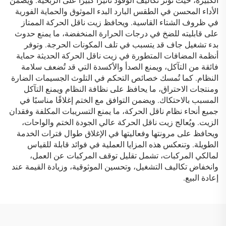
الكبيرة، حيث تؤثر تكاليف الوقود تأثيرًا كبيرًا على الربحية. ويضمن
الأداء المحسن في الطقس البارد البدء الموثوق والحماية الفورية
في ظروف الشتاء القاسية. ويحافظ زيت ناقل الحركة الممتاز
على قابليته للضخ في درجات الحرارة المنخفضة، ما يمنع حدوث
بدء تشغيل جاف قد يتسبب في تلف المكونات الحرجة. وتوفر
أنظمة المضافات المتطورة في زيت ناقل الحركة الحديثة حماية
فائقة من التآكل، ويمنع الصدأ والأكسدة التي قد تُضعف سلامة
النظام. كما تُمسك خصائص التحكم في التلوث الجسيمات الضارة
ومنتجات الاحتراق، ما يحافظ على نظافة النظام ويمنع التآكل
المسبب بالاحتكاك. ويضمن التوافق مع الختم إغلاقًا مناسبًا في
جميع أنحاء نظام ناقل الحركة، ما يمنع التسريبات المكلفة وفقدان
الزيت. ويُعالج زيت ناقل الحركة عالي الجودة الختم والواحات،
ويحافظ على مرونتها وفعاليتها في الإغلاق طوال فترات الخدمة
الطويلة. وتنعكس هذه المزايا العملية في فوائد قابلة للقياس
لمالكي المركبات، تشمل تقليل توقف المركبات عن العمل،
وانخفاض تكاليف التشغيل، وتحسين الموثوقية، وزيادة القيمة عند
إعادة البيع.