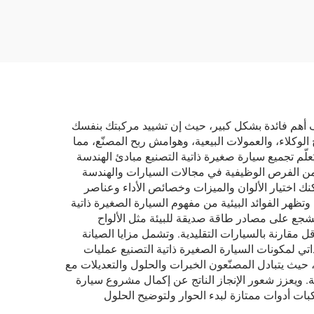
كاليف أهم فائدة بشكل كبير، حيث إن تشييد مركبتك بنفسك
 من أرباح الوكلاء، والعمولات البيعية، وهوامش ربح المصنّع، مما
ُعلّم تجميع سيارة صغيرة ذاتية التصنيع مبادئ الهندسة
ية من الفرص الوظيفية في مجالات السيارات والهندسة
كنك اختيار الألوان والميزات وخصائص الأداء وعناصر
هر الفوائد البيئية من مفهوم السيارة الصغيرة ذاتية
تشجع على مصادر طاقة صديقة للبيئة مثل الألواح
ل مقارنة بالسيارات التقليدية. وتشمل مزايا الصيانة
ي لمكونات السيارة الصغيرة ذاتية التصنيع عمليات
ع، حيث يتبادل المصنّعون الخبرات والحلول والتعديلات مع
ئمة. ويعزز شعور الإنجاز الناتج عن إكمال مشروع سيارة
بات أدوات ممتازة لبدء الحوار ولتوضيح الحلول