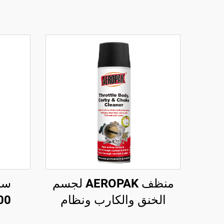
منظف AEROPAK لجسم
سا
الخنق والكارب ونظام
الإغلاق 500 مل، منظف
للإ