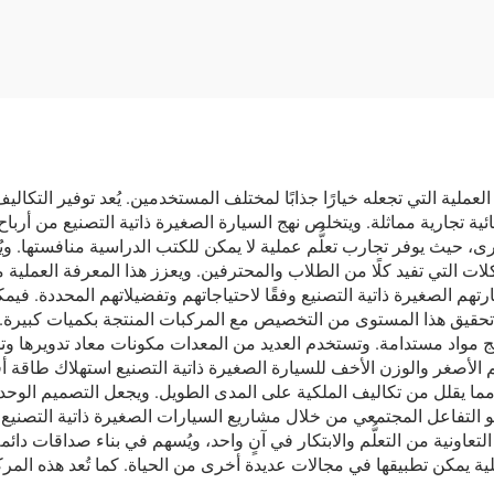
، يجب استخدامه مع
الساكنة
ضاغط هواء
ا العملية التي تجعله خيارًا جذابًا لمختلف المستخدمين. يُعد توفير الت
رنة بشراء مركبة كهربائية تجارية مماثلة. ويتخلص نهج السيارة الصغيرة ذاتية التصنيع
أخرى، حيث يوفر تجارب تعلُّم عملية لا يمكن للكتب الدراسية منافستها. وي
كلات التي تفيد كلًا من الطلاب والمحترفين. ويعزز هذا المعرفة العمل
تهم الصغيرة ذاتية التصنيع وفقًا لاحتياجاتهم وتفضيلاتهم المحددة. فيم
قيق هذا المستوى من التخصيص مع المركبات المنتجة بكميات كبيرة. وتظ
دمج مواد مستدامة. وتستخدم العديد من المعدات مكونات معاد تدويرها و
 الأصغر والوزن الأخف للسيارة الصغيرة ذاتية التصنيع استهلاك طاقة أق
 يقلل من تكاليف الملكية على المدى الطويل. ويجعل التصميم الوحدات
وينمو التفاعل المجتمعي من خلال مشاريع السيارات الصغيرة ذاتية التصني
لتعاونية من التعلُّم والابتكار في آنٍ واحد، ويُسهم في بناء صداقات دا
ية يمكن تطبيقها في مجالات عديدة أخرى من الحياة. كما تُعد هذه المرك