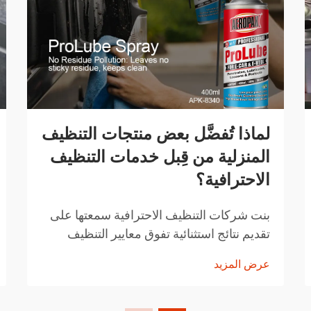
لماذا تُفضَّل بعض منتجات التنظيف
المنزلية من قِبل خدمات التنظيف
الاحترافية؟
بنت شركات التنظيف الاحترافية سمعتها على
تقديم نتائج استثنائية تفوق معايير التنظيف
المنزلية المعتادة. المنتجات التي تختارها ليست
عرض المزيد
اختيارات عشوائية، بل هي حلول تم اختيارها
بعناية وقد أثبتت فعاليتها...