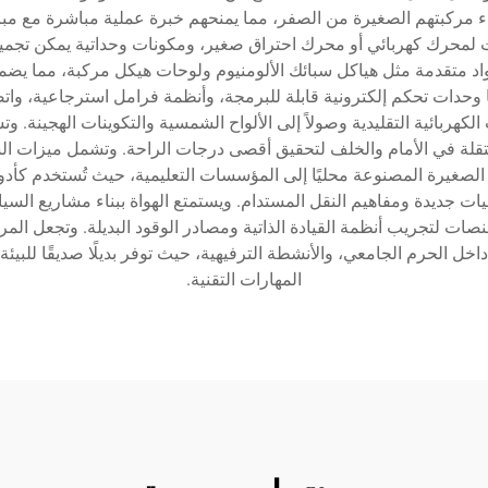
ناء مركبتهم الصغيرة من الصفر، مما يمنحهم خبرة عملية مباشرة مع مباد
ت لمحرك كهربائي أو محرك احتراق صغير، ومكونات وحداتية يمكن تجمي
د متقدمة مثل هياكل سبائك الألومنيوم ولوحات هيكل مركبة، مما يضمن 
 وحدات تحكم إلكترونية قابلة للبرمجة، وأنظمة فرامل استرجاعية، واتصا
لكهربائية التقليدية وصولاً إلى الألواح الشمسية والتكوينات الهجينة.
الصغيرة المصنوعة محليًا إلى المؤسسات التعليمية، حيث تُستخدم كأد
نيات جديدة ومفاهيم النقل المستدام. ويستمتع الهواة ببناء مشاريع الس
ات لتجريب أنظمة القيادة الذاتية ومصادر الوقود البديلة. وتجعل الم
ب داخل الحرم الجامعي، والأنشطة الترفيهية، حيث توفر بديلًا صديقًا للب
المهارات التقنية.