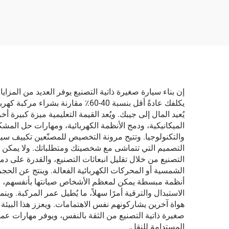
كارب للسيارة
داخلي
إن بناء سيارة صغيرة ذاتية التصنيع يوفر العديد من المزاي
يكلفك عادةً أقل بنسبة 40-60٪ مقا
يُعيد المال إلى جيبك. ويُعد القيمة التعليمية ميزة كبيرة 
الميكانيكية، ودمج الأنظمة الكهربائية، ومهارات حل المش
والتكنولوجيا. وتتيح مرونة التخصيص للمصنّعين تكييف سيار
التصميم التي تتماشى مع شخصيتك ومتطلباتك. ولا يمكن تح
التصنيع من خلال تقليل انبعاثات التصنيع، والقدرة على 
الشمسية أو المحركات الكهربائية الفعالة. وينتج عن الحجم
أنظمة مبسطة يمكن لمعظم الأشخاص صيانتها بأنفسهم، مما
الاستبدال والترقية أمرًا سهلاً، ما يُطيل عمر المركبة. 
هواة آخرين يشاركونهم نفس الاهتمامات. ويعزز هذا البيئة ا
صغيرة ذاتية التصنيع من الثقة بالنفس، ويوفر مهارات عمل
المستدامة للنقل.