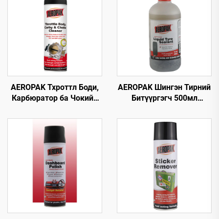
AEROPAK Тхроттл Боди,
AEROPAK Шингэн Тирний
Карбюратор ба Чокийн
Битүүргэгч 500мл
Цэвэрлэгч 500мл
Агааргүй Тирэнд
Машины Карб Цэвэрлэгч
Зориулсан Агаарын
Компрессоргүй Ашиглаж
Болохгүй