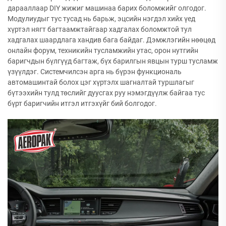
дарааллаар DIY жижиг машинаа барих боломжийг олгодог.
Модулиудыг тус тусад нь барьж, эцсийн нэгдэл хийх үед
хүртэл нягт багтаамжтайгаар хадгалах боломжтой тул
хадгалах шаардлага хандив бага байдаг. Дэмжлэгийн нөөцөд
онлайн форум, техникийн тусламжийн утас, орон нутгийн
баригчдын бүлгүүд багтаж, бүх барилгын явцын турш тусламж
үзүүлдэг. Системчилсэн арга нь бүрэн функциональ
автомашинтай болох цэг хүртэлх шагналтай туршлагыг
бүтээхийн тулд төслийг дуусгах руу нэмэгдүүлж байгаа тус
бүрт баригчийн итгэл итгэхүйг бий болгодог.