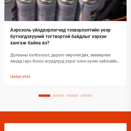
Аэрозоль үйлдвэрлэгчид тээвэрлэлтийн үеэр
бүтээгдэхүүний тогтвортой байдлыг хэрхэн
хангаж байна вэ?
Дулааны хэлбэлзэл, даралт өөрчлөгдөх, зөөвөрлөх
явцад гарч болох асуудлууд зэрэг олон хүчин зүйлсийн
улмаас глобал аэрозолын салбар нь тээвэрлэлтийн
үеэр бүтээгдэхүүний бүрэлдэхүүн хэсгийн бүтэн
Цааш үзэх
байдлыг хадгалахад тооless дундаа сорилтуудтай
тулгардаг. Иймд аэрозол үйлдвэрлэгчид
бүтээгдэхүүний чанарыг хамгаалахын тулд комплекс
арга хэмжээ авах шаардлагатай.