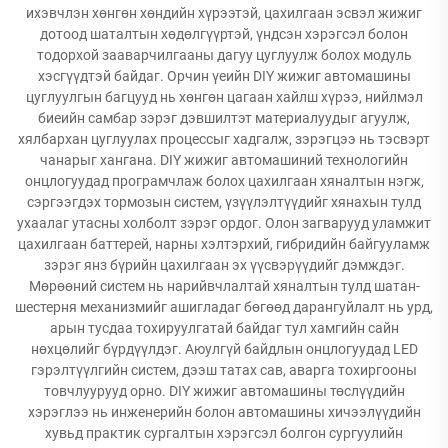
ихэвчлэн хөнгөн хөндийн хүрээтэй, цахилгаан эсвэл жижиг
дотоод шаталтын хөдөлгүүртэй, үндсэн хэрэгсэл болон
тодорхой зааварчилгааны дагуу цуглуулж болох модуль
хэсгүүдтэй байдаг. Орчин үеийн DIY жижиг автомашины
цуглуулгын багцууд нь хөнгөн цагаан хайлш хүрээ, нийлмэл
биеийн самбар зэрэг дэвшилтэт материалуудыг агуулж,
хялбархан цуглуулах процессыг хадгалж, зэрэгцээ нь тэсвэрт
чанарыг хангана. DIY жижиг автомашиний технологийн
онцлогуудад програмчлаж болох цахилгаан хяналтын нэгж,
сэргээгдэх тормозын систем, үзүүлэлтүүдийг хянахын тулд
ухаалаг утасны холболт зэрэг ордог. Олон загварууд уламжит
цахилгаан баттерей, нарны хэлтэрхий, гибридийн байгууламж
зэрэг янз бүрийн цахилгаан эх үүсвэрүүдийг дэмждэг.
Мөрөөний систем нь нарийвчлалтай хяналтын тулд шатан-
шестерня механизмийг ашигладаг бөгөөд дарангуйлалт нь урд,
арын тусдаа тохируулгатай байдаг тул хамгийн сайн
нөхцөлийг бүрдүүлдэг. Аюулгүй байдлын онцлогуудад LED
гэрэлтүүлгийн систем, дээш татах сав, аварга тохиргооны
товчлуурууд орно. DIY жижиг автомашины төслүүдийн
хэрэглээ нь инженерийн болон автомашины хичээлүүдийн
хувьд практик сургалтын хэрэгсэл болгон сургуулийн