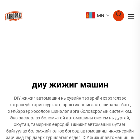
MN
диу жижиг машин
DIY жижиг автомашин нь хувийн тээврийн хэрэгслээс
хэтрэхгүй, харин сургалт, практик ашиглалт, шинэлэг багц
хэлбэрээр хосолсон шинэлэг арга боловсролын систем юм.
Энэ засварлах боломжтой автомашины систем нь дуртай,
оюутан, тамирчид өөрсдийн жижиг автомашин бүтээн
байгуулах боломжийг олгох бөгөөд автомашины инженерийн
зарчимд гар дээрх туршлагыг өгдөг. DIY жижиг автомашин нь