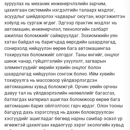
зуруулах нь механик инженерчлэлийн зарчим,
цахилгаан системийн нэгдэлтийн талаарх мэдлэг,
асуудлыг шийдвэрлэх чадварыг оюутан, мэргэжилтэн
хоёулд нь сургаж өгдөг. Эдгээр практик мэдлэг нь
автомашин, инженерчлэл, технологийн салбарт
ажиллах боломжийг сайжруулдаг. Зохиомжийн уян
хатан байдал нь баригчдад өөрсдийн шаардлагад,
сонирхолд нийцүүлэн өөрөө бага автомашингаа
тохируулах боломжийг олгодог. Таны өнгийг, онцлог
шинж чанар, гүйцэтгэлийн үзүүлэлт, загварын
элементүүдийг өөрийн хувийн онцлог болон
шаардлагад нийцүүлэн сонгож болно. Ийм хувийн
тохируулга нь массовоор үйлдвэрлэгдсэн
автомашины хувьд боломжгүй. Орчин үеийн орчны
давуу тал нь үйлдвэрлэлийн нөлөөллийг багасгах,
батлагдах материал ашиглах боломжоор өөрөө бага
автомашин барих ойлголтоос гарч ирдэг. Олон тооны
багцууд дахь хэрэгслүүд нь дахин боловсруулсан
хэсгүүдийг ашигладаг бөгөөд нарны самбар эсвэл үр
өгөөжтэй цахилгаан хөдөлгүүр зэрэг экологийн хувьд