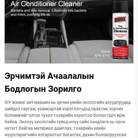
Эрчимтэй Ачаалалын
Бодлогын Зорилго
DIY жижиг автомашин нь орчин үеийн экологийн асуудлуудад
шийдэл гаргаж, ухамсартай хэрэглэгчдэд практик зорчих
боломжийг олгох чухал тээврийн хэрэгсэл болон гарч ирж
байна. Энэхүү экологийн хувьд илүү сайн хандлага нь орон
нутагт байгаа материал ашиглах, тээврийн үеийн
нүүрстөрөгчийн ялгаралтыг багасгах, дахин боловсруулсан