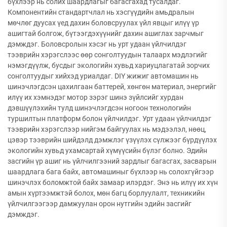
бүхлээр нь солих шаардлагыг багасгахад тусалдаг.
Компонентийн стандартчлал нь хэсгүүдийн амьдралын
мөчлөг дуусах үед дахин боловсруулах үйл явцыг илүү үр
ашигтай болгож, бүтээгдэхүүнийг дахин ашиглах зарчмыг
дэмждэг. Боловсролын хэсэг нь урт удаан үйлчилдэг
тээврийн хэрэгслээс өөр сонголтуудын талаарх мэдлэгийг
нэмэгдүүлж, бусдыг экологийн хувьд хариуцлагатай зорчих
сонголтуудыг хийхэд уриалдаг. DIY жижиг автомашин нь
шинэчлэгдсэн цахилгаан баттерей, хөнгөн материал, энергийг
илүү их хэмнэдэг мотор зэрэг шинэ зүйлсийг хурдан
дэвшүүлэхийн тулд шинэчлэгдсэн ногоон технологийн
туршилтын платформ болон үйлчилдэг. Урт удаан үйлчилдэг
тээврийн хэрэгслээр нийгэм байгуулах нь мэдээлэл, нөөц,
цэвэр тээврийн шийдэлд дэмжлэг үзүүлэх сүлжээг бүрдүүлэх
экологийн хувьд ухамсартай хүмүүсийн бүлэг болно. Эдийн
засгийн үр ашиг нь үйлчилгээний зардлыг багасгах, засварын
шаардлага бага байх, автомашиныг бүхлээр нь солохгүйгээр
шинэчлэх боломжтой байх замаар илэрдэг. Энэ нь илүү их хүн
амын хүртээмжтэй болох, мөн багц борлуулалт, техникийн
үйлчилгээгээр дамжуулан орон нутгийн эдийн засгийг
дэмждэг.