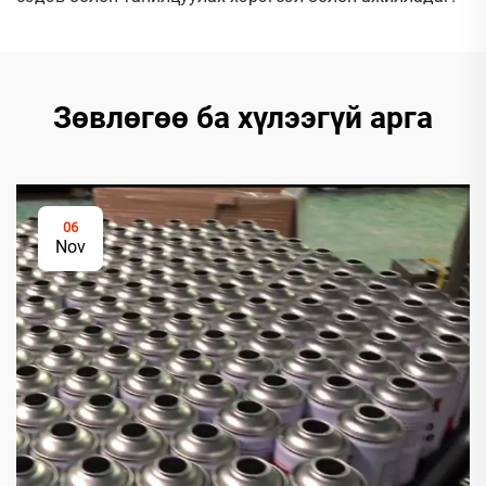
Зөвлөгөө ба хүлээгүй арга
06
Nov