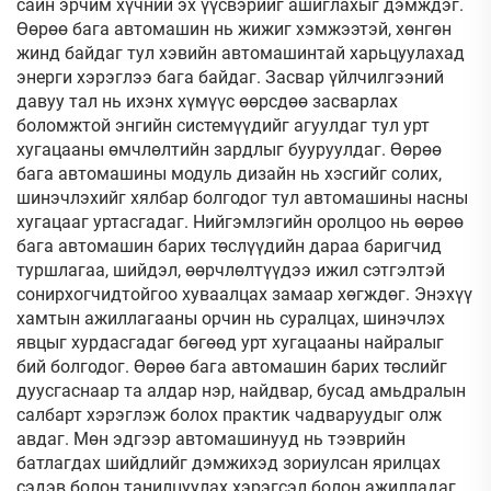
сайн эрчим хүчний эх үүсвэрийг ашиглахыг дэмждэг.
Өөрөө бага автомашин нь жижиг хэмжээтэй, хөнгөн
жинд байдаг тул хэвийн автомашинтай харьцуулахад
энерги хэрэглээ бага байдаг. Засвар үйлчилгээний
давуу тал нь ихэнх хүмүүс өөрсдөө засварлах
боломжтой энгийн системүүдийг агуулдаг тул урт
хугацааны өмчлөлтийн зардлыг бууруулдаг. Өөрөө
бага автомашины модуль дизайн нь хэсгийг солих,
шинэчлэхийг хялбар болгодог тул автомашины насны
хугацааг уртасгадаг. Нийгэмлэгийн оролцоо нь өөрөө
бага автомашин барих төслүүдийн дараа баригчид
туршлагаа, шийдэл, өөрчлөлтүүдээ ижил сэтгэлтэй
сонирхогчидтойгоо хуваалцах замаар хөгждөг. Энэхүү
хамтын ажиллагааны орчин нь суралцах, шинэчлэх
явцыг хурдасгадаг бөгөөд урт хугацааны найралыг
бий болгодог. Өөрөө бага автомашин барих төслийг
дуусгаснаар та алдар нэр, найдвар, бусад амьдралын
салбарт хэрэглэж болох практик чадваруудыг олж
авдаг. Мөн эдгээр автомашинууд нь тээврийн
батлагдах шийдлийг дэмжихэд зориулсан ярилцах
сэдэв болон танилцуулах хэрэгсэл болон ажилладаг.