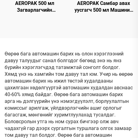
AEROPAK 500 мл
AEROPAK Самбар авах
Загварлагчийн
уусгагч 500 мл Машиний
самбарын полирь,
шилэн дээрх самбарыг
статик
авах
цахилгаангүйжүүлэх
дотор талын цэвэрлэгч
ба хамгаалагч
Өөрөө бага автомашин барих нь олон хэрэглээний
давуу талуудыг санал болгодог бөгөөд энэ нь янз
бүрийн хэрэглэгчдэд татамжтай сонголт болдог.
Хямд үнэ нь хамгийн том давуу тал юм. Учир нь өөрөө
автомашин барих нь ижил төстэй худалдааны
цахилгаан хөдөлгүүртэй автомашин худалдан авснаас
40-60% хямд байдаг. Өөрөө бага автомашин барих
арга нь дэлгүүрийн үнэ нэмэгдүүлэлт, борлуулалтын
комиссыг арилгаж, үйлдвэрлэгчийн ашиг орлогыг
багасгаж, мөнгөнийг хуримтлуулахад тусалдаг.
Боловсролын утга нь ном сурах бичгээр олж авч
чадахгүй гар дээрх сургалтын туршлага олгох замаар
том давуу тал болдог. Өөрөө бага автомашин