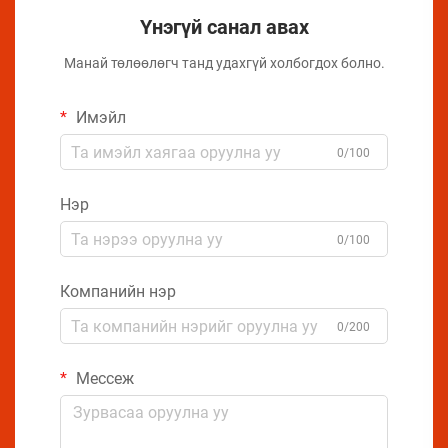
Үнэгүй санал авах
Манай төлөөлөгч танд удахгүй холбогдох болно.
Имэйл
0/100
Нэр
0/100
Компанийн нэр
0/200
Мессеж