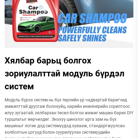
Хялбар барьц болгох
зориулалттай модуль бүрдэл
систем
Модуль бүрэх систем нь бүх төрлийн ур чадвартай баригчид
амжилттай дуусгаж болохуйц, нарийн инженерийн сорилтоос
илүү зугаатай, хялбархан төсөл болгон жижиг машин барих DIY
туршлагыг өөрчилдөг. Энэхүү шинэлэг арга зам нь бүх
машиныг логик дэд системүүдэд хувааж, стандартжуулсан
холболтын цэгүүд болон суурилуулах системүүдийн