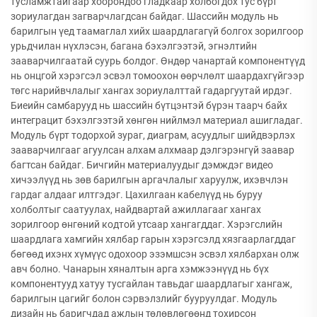
тусламжтайгаар хоорондоо гладкаар холбогдох тус бүрт
зориулагдан загварчлагдсан байдаг. Шассийн модуль нь
барилгын үед таамаглал хийх шаардлагагүй болгох зорилгоор
урьдчилан нүхлэсэн, багана бэхэлгээтэй, эгнэлтийн
зааварчилгаатай суурь болдог. Өндөр чанартай компонентүүд
нь онцгой хэрэгсэл эсвэл томоохон өөрчлөлт шаардахгүйгээр
төгс нарийвчлалыг хангах зориулалттай гадаргуутай ирдэг.
Биеийн самбарууд нь шассийн бүтцэнтэй бүрэн таарч байх
интеграцит бэхэлгээтэй хөнгөн нийлмэл материал ашигладаг.
Модуль бүрт тодорхой зураг, диаграм, асуудлыг шийдвэрлэх
зааварчилгааг агуулсан алхам алхмаар дэлгэрэнгүй заавар
багтсан байдаг. Бичгийн материалуудыг дэмждэг видео
хичээлүүд нь зөв барилгын аргачлалыг харуулж, ихэвчлэн
гардаг алдааг илтгэдэг. Цахилгаан кабелүүд нь буруу
холболтыг саатуулах, найдвартай ажиллагааг хангах
зорилгоор өнгөний кодтой утсаар хангагддаг. Хэрэгслийн
шаардлага хамгийн хялбар гарын хэрэгсэлд хязгаарлагддаг
бөгөөд ихэнх хүмүүс одохоор эзэмшсэн эсвэл хялбархан олж
авч болно. Чанарын хяналтын арга хэмжээнүүд нь бүх
компонентууд хатуу тусгайлан тавьдаг шаардлагыг хангаж,
барилгын цагийг болон сэрвэлзлийг бууруулдаг. Модуль
дизайн нь баригчдад ажлын төлөвлөгөөнд тохирсон