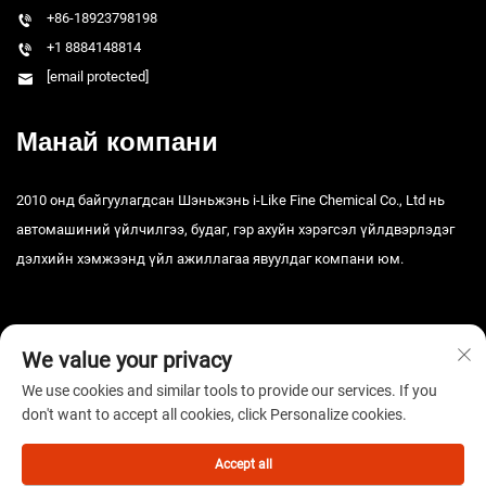
+86-18923798198
+1 8884148814
[email protected]
Манай компани
2010 онд байгуулагдсан Шэньжэнь i-Like Fine Chemical Co., Ltd нь
автомашиний үйлчилгээ, будаг, гэр ахуйн хэрэгсэл үйлдвэрлэдэг
дэлхийн хэмжээнд үйл ажиллагаа явуулдаг компани юм.
We value your privacy
We use cookies and similar tools to provide our services. If you
don't want to accept all cookies, click Personalize cookies.
Зохиогчийн эрх © 2025 Шэньжэнь i-Like Fine Chemical Co., Ltd. Бүх
эрх хуулиар хамгаалагдсан. -
Нууцлалын бодлого
Accept all