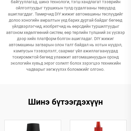
байгууллагад, шинэ технологи, тэгш хандлагат тээврийн
ойлголтуудыг туршихын тулд судалгааны төвүүдэд
ашиглагддаг. Тамирчид DIY жижиг автомашины төслүүдийг
долоо хоногийн амралтын үед барих дуртай байдаг бөгөөд
үйлдвэрлэгчид, изобретчид нь өөрсдийн туршилтуудыг
автоном хөдөлгөөний систем, өөр төрлийн түлшний эх үүсвэр
дээр хийх платформ болгон ашигладаг. DIY жижиг
автомашины загварын олон талт байдал нь хотын нүүдэл,
кампусын тээвэрлэлт, саармаг үйл ажиллагаануудад
тохиромжтой бөгөөд уламжит автомашинуудын оронд
экологийн хувьд эерэг солилт болох зэрэгцээ техникийн
чадварыг хөгжүүлэх боломжийг олгоно.
Шинэ бүтээгдэхүүн