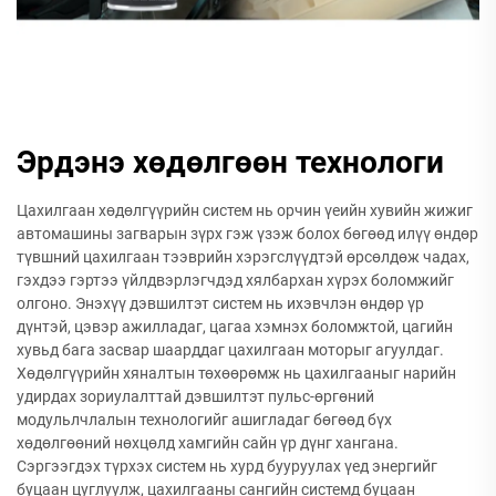
Эрдэнэ хөдөлгөөн технологи
Цахилгаан хөдөлгүүрийн систем нь орчин үеийн хувийн жижиг
автомашины загварын зүрх гэж үзэж болох бөгөөд илүү өндөр
түвшний цахилгаан тээврийн хэрэгслүүдтэй өрсөлдөж чадах,
гэхдээ гэртээ үйлдвэрлэгчдэд хялбархан хүрэх боломжийг
олгоно. Энэхүү дэвшилтэт систем нь ихэвчлэн өндөр үр
дүнтэй, цэвэр ажилладаг, цагаа хэмнэх боломжтой, цагийн
хувьд бага засвар шаарддаг цахилгаан моторыг агуулдаг.
Хөдөлгүүрийн хяналтын төхөөрөмж нь цахилгааныг нарийн
удирдах зориулалттай дэвшилтэт пульс-өргөний
модульлчлалын технологийг ашигладаг бөгөөд бүх
хөдөлгөөний нөхцөлд хамгийн сайн үр дүнг хангана.
Сэргээгдэх түрхэх систем нь хурд бууруулах үед энергийг
буцаан цуглуулж, цахилгааны сангийн системд буцаан