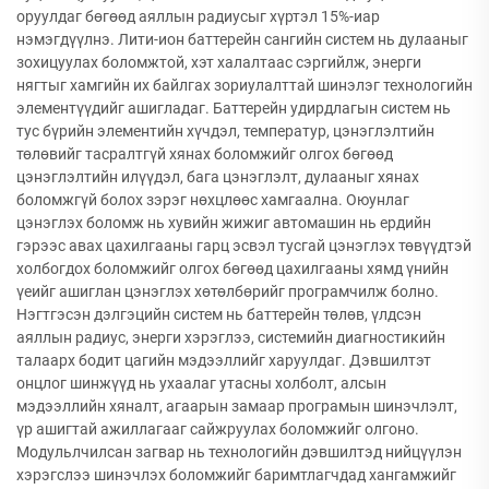
оруулдаг бөгөөд аяллын радиусыг хүртэл 15%-иар
нэмэгдүүлнэ. Лити-ион баттерейн сангийн систем нь дулааныг
зохицуулах боломжтой, хэт халалтаас сэргийлж, энерги
нягтыг хамгийн их байлгах зориулалттай шинэлэг технологийн
элементүүдийг ашигладаг. Баттерейн удирдлагын систем нь
тус бүрийн элементийн хүчдэл, температур, цэнэглэлтийн
төлөвийг тасралтгүй хянах боломжийг олгох бөгөөд
цэнэглэлтийн илүүдэл, бага цэнэглэлт, дулааныг хянах
боломжгүй болох зэрэг нөхцлөөс хамгаална. Оюунлаг
цэнэглэх боломж нь хувийн жижиг автомашин нь ердийн
гэрээс авах цахилгааны гарц эсвэл тусгай цэнэглэх төвүүдтэй
холбогдох боломжийг олгох бөгөөд цахилгааны хямд үнийн
үеийг ашиглан цэнэглэх хөтөлбөрийг програмчилж болно.
Нэгтгэсэн дэлгэцийн систем нь баттерейн төлөв, үлдсэн
аяллын радиус, энерги хэрэглээ, системийн диагностикийн
талаарх бодит цагийн мэдээллийг харуулдаг. Дэвшилтэт
онцлог шинжүүд нь ухаалаг утасны холболт, алсын
мэдээллийн хяналт, агаарын замаар програмын шинэчлэлт,
үр ашигтай ажиллагааг сайжруулах боломжийг олгоно.
Модульлчилсан загвар нь технологийн дэвшилтэд нийцүүлэн
хэрэгслээ шинэчлэх боломжийг баримтлагчдад хангамжийг