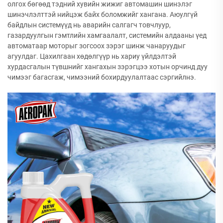
олгох бөгөөд тэдний хувийн жижиг автомашин шинэлэг
шинэчлэлттэй нийцэж байх боломжийг хангана. Аюулгүй
байдлын системүүд нь аварийн салгагч товчлуур,
газардуулгын гэмтлийн хамгаалалт, системийн алдааны үед
автоматаар моторыг зогсоох зэрэг шинж чанаруудыг
агуулдаг. Цахилгаан хөдөлгүүр нь хариу үйлдэлтэй
хурдасгалын түвшнийг хангахын зэрэгцээ хотын орчинд дуу
чимээг багасгаж, чимээний бохирдуулалтаас сэргийлнэ.