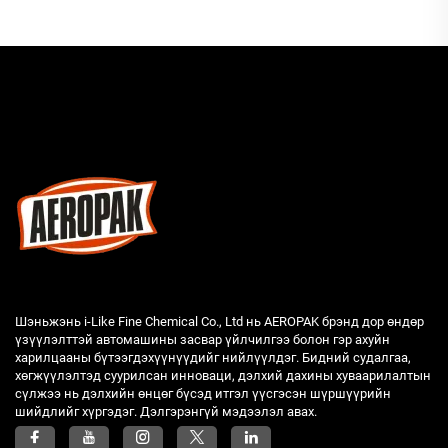
Шэньжэнь i-Like Fine Chemical Co., Ltd нь AEROPAK брэнд дор өндөр
үзүүлэлттэй автомашины засвар үйлчилгээ болон гэр ахуйн
харилцааны бүтээгдэхүүнүүдийг нийлүүлдэг. Бидний судалгаа,
хөгжүүлэлтэд суурилсан инноваци, дэлхий дахины хуваарилалтын
сүлжээ нь дэлхийн өнцөг бүсэд итгэл үүсгэсэн шүршүүрийн
шийдлийг хүргэдэг. Дэлгэрэнгүй мэдээлэл авах.