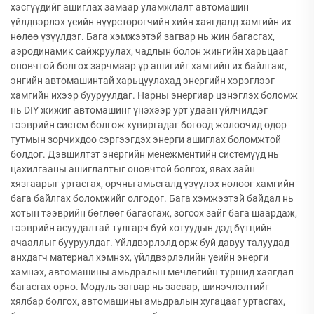
хэсгүүдийг ашиглах замаар уламжлалт автомашин
үйлдвэрлэх үеийн нүүрстөрөгчийн хийн хаягдалд хамгийн их
нөлөө үзүүлдэг. Бага хэмжээтэй загвар нь жин багасгах,
аэродинамик сайжруулах, чадлын болон жингийн харьцааг
оновчтой болгох зарчмаар үр ашигийг хамгийн их байлгаж,
энгийн автомашинтай харьцуулахад энергийн хэрэглээг
хамгийн ихээр бууруулдаг. Нарны энергиар цэнэглэх боломж
нь DIY жижиг автомашинг үнэхээр урт удаан үйлчилдэг
тээврийн систем болгож хувиргадаг бөгөөд жолоочид өдөр
тутмын зорчихдоо сэргээгдэх энерги ашиглах боломжтой
болдог. Дэвшилтэт энергийн менежментийн системүүд нь
цахилгааны ашиглалтыг оновчтой болгох, явах зайн
хязгаарыг уртасгах, орчны амьсгалд үзүүлэх нөлөөг хамгийн
бага байлгах боломжийг олгодог. Бага хэмжээтэй байдал нь
хотын тээврийн бөглөөг багасгаж, зогсох зайг бага шаардаж,
тээврийн асуудалтай тулгарч буй хотуудын дэд бүтцийн
ачааллыг бууруулдаг. Үйлдвэрлэлд орж буй давуу талуудад
анхдагч материал хэмнэх, үйлдвэрлэлийн үеийн энерги
хэмнэх, автомашины амьдралын мөчлөгийн туршид хаягдал
багасгах орно. Модуль загвар нь засвар, шинэчлэлтийг
хялбар болгох, автомашины амьдралын хугацааг уртасгах,