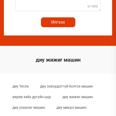
0/1000
Илгээх
диу жижиг машин
диу Тесла
диу зэвэрдэггүй болгох машин
өөрөө хийх дугуйн шүр
диу жижиг машин
диу ухаалаг машин
диу микро машин