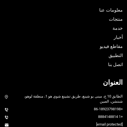
معلومات عنا
منتجات
خدمة
أخبار
مقاطع فيديو
التطبيق
اتصل بنا
العنوان
الطابق 10 ج، مبنى بو شينغ، طريق تشينغ شوي هو 1، منطقة لوهو،
شنتشن، الصين
+86-18923798198
+1 8884148814
[email protected]