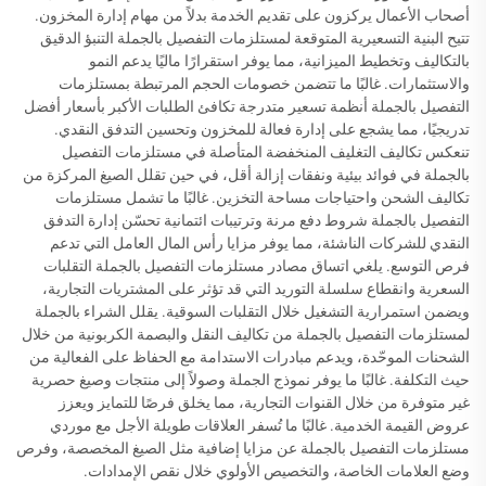
أصحاب الأعمال يركزون على تقديم الخدمة بدلاً من مهام إدارة المخزون.
تتيح البنية التسعيرية المتوقعة لمستلزمات التفصيل بالجملة التنبؤ الدقيق
بالتكاليف وتخطيط الميزانية، مما يوفر استقرارًا ماليًا يدعم النمو
والاستثمارات. غالبًا ما تتضمن خصومات الحجم المرتبطة بمستلزمات
التفصيل بالجملة أنظمة تسعير متدرجة تكافئ الطلبات الأكبر بأسعار أفضل
تدريجيًا، مما يشجع على إدارة فعالة للمخزون وتحسين التدفق النقدي.
تنعكس تكاليف التغليف المنخفضة المتأصلة في مستلزمات التفصيل
بالجملة في فوائد بيئية ونفقات إزالة أقل، في حين تقلل الصيغ المركزة من
تكاليف الشحن واحتياجات مساحة التخزين. غالبًا ما تشمل مستلزمات
التفصيل بالجملة شروط دفع مرنة وترتيبات ائتمانية تحسّن إدارة التدفق
النقدي للشركات الناشئة، مما يوفر مزايا رأس المال العامل التي تدعم
فرص التوسع. يلغي اتساق مصادر مستلزمات التفصيل بالجملة التقلبات
السعرية وانقطاع سلسلة التوريد التي قد تؤثر على المشتريات التجارية،
ويضمن استمرارية التشغيل خلال التقلبات السوقية. يقلل الشراء بالجملة
لمستلزمات التفصيل بالجملة من تكاليف النقل والبصمة الكربونية من خلال
الشحنات الموحّدة، ويدعم مبادرات الاستدامة مع الحفاظ على الفعالية من
حيث التكلفة. غالبًا ما يوفر نموذج الجملة وصولاً إلى منتجات وصيغ حصرية
غير متوفرة من خلال القنوات التجارية، مما يخلق فرصًا للتمايز ويعزز
عروض القيمة الخدمية. غالبًا ما تُسفر العلاقات طويلة الأجل مع موردي
مستلزمات التفصيل بالجملة عن مزايا إضافية مثل الصيغ المخصصة، وفرص
وضع العلامات الخاصة، والتخصيص الأولوي خلال نقص الإمدادات.