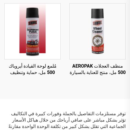
ثوانٍ لفرامل السيارة
للعناية بالإطارات
منظف العجلات AEROPAK
مُلمع لوحة القيادة أيروباك
500 مل، منتج للعناية بالسيارة
500 مل، حماية وتنظيف
510 غرام لتنظيف عجلات
داخلي مضاد للكهرباء الساكنة
السيارة
توفر مستلزمات التفاصيل بالجملة وفورات كبيرة في التكاليف
تؤثر بشكل مباشر على صافي أرباحك من خلال هياكل الأسعار
الجماعية التي تقلل بشكل كبير من تكلفة الوحدة الواحدة مقارنةً