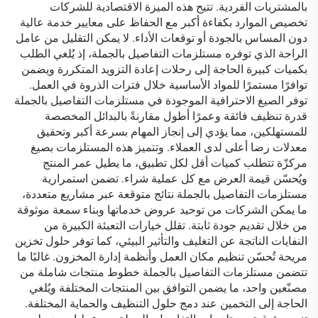
بالمشتريات الفردية. تتيح هذه الميزة الاقتصادية للشركات
تخصيص الموارد بكفاءة أكبر مع الحفاظ على معايير خدمة عالية
دون المساس بالجودة أو توقعات الأداء. لا يمكن التقليل من عامل
الراحة الذي توفره مستلزمات التفاصيل بالجملة، إذ يُلغي الطلب
بكميات كبيرة الحاجة إلى رحلات إعادة التزويد المتكررة ويضمن
توافرًا مستمرًا للمواد الأساسية خلال فترات الذروة في العمل.
توفر الصيغ الاحترافية الموجودة في مستلزمات التفاصيل بالجملة
قدرة تنظيف فائقة وعمرًا أطول مقارنةً بالبدائل المخصصة
للمستهلكين، مما يؤدي إلى إنجاز المهام بسرعة أكبر وتحقيق
معدلات رضا أعلى لدى العملاء. وتتميز هذه المستلزمات بصيغ
مركزّة تتطلب كميات أقل لكل تطبيق، ما يطيل عمر المنتج
ويُحسّن قيمة العرض مع كل عملية شراء. تضمن استمرارية
مستلزمات التفاصيل بالجملة نتائج متوقعة عبر مشاريع متعددة،
ما يمكن الشركات من توحيد عروض خدماتها وبناء سمعة موثوقة
من خلال تقديم جودة ثابتة. تقلل خيارات التعبئة الكبيرة من
النفايات الناتجة عن التغليف والتأثير البيئي، كما توفر حلول تخزين
مريحة تُحسّن تنظيم مكان العمل وأنظمة إدارة المخزون. غالبًا ما
تتضمن مستلزمات التفاصيل بالجملة خطوط منتجات شاملة من
مصنّعين واحد، ما يضمن التوافق بين المنتجات المختلفة ويُلغي
الحاجة إلى التخمين عند دمج حلول التنظيف والحماية المختلفة.