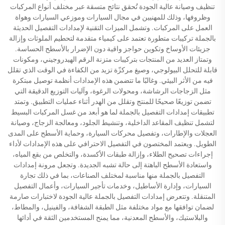
تنظيف وصيانة عالية الجودة تُحقق نتائج متسقة عبر مختلف أنواع المركبات
وظروفها، وذلك للمهنيين في مجال السيارات وموزعي السيارات وهواة
العمل على المركبات. وتشمل الميزات التقنية لإمدادات التفصيل الحديثة
بالجملة تركيبات متطورة تعتمد على كيمياء متقدمة لتحطيم الملوثات وإزالة
جزيئات الأوساخ وتكوين حواجز واقية دون الإضرار بالأسطح الحساسة.
وتمتاز العديد من المنتجات بتركيبات متزنة الرقم الهيدروجيني، ومكونات
قابلة للتحلل البيولوجي، وصيغ مركزّة تزيد من الكفاءة في الوقت الذي تقلل
فيه من الأثر البيئي. وغالبًا ما تتضمن هذه الإمدادات أنظمة توصيل مبتكرة
مثل الزجاجات الرشاشة، ومحولات الرغوة، وآليات التوزيع الدقيقة التي
تضمن توزيعًا صحيحًا للمنتج وتقلل من الهدر أثناء عمليات التطبيق. وتمتد
تطبيقات إمدادات التفصيل بالجملة لما هو أبعد من غسل المركبات البسيط
لتشمل تنظيف المقاعد الداخلية، وتنشيط الجلود، ومعالجة الزجاج، وصيانة
العجلات والإطارات، وتفصيل محركات السيارة، وحماية الأسطح على المدى
الطويل. ويعتمد المختصون في التفصيل الاحترافي على هذه الإمدادات لأداء
إجراءات تصحيح الطلاء، وإزالة طبقات الأكسدة، والتخلص من بقع المياه،
واستعادة الأسطح الباهتة إلى حالة تشبه الجديدة. وتجعل مرونة إمدادات
التفصيل بالجملة منها مناسبة لمختلف الصناعات، بما في ذلك تجارة
السيارات، وإدارة الأساطيل، وخدمات تأجير السيارات، وأعمال التفصيل
المتنقلة. وتتعرض إمدادات التفصيل بالجملة عالية الجودة لاختبارات صارمة
لضمان توافقها مع مواد مختلفة مثل الطبقة الشفافة، والفينيل، والمطاط،
والبلاستيك، والأسطح المعدنية، مما يمنح المستخدمين الثقة في أدائها