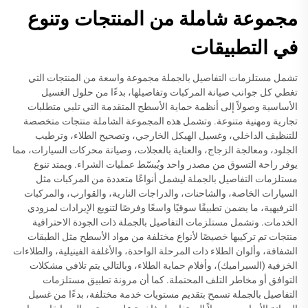
مجموعة شاملة من المنتجات وتنوع
في التطبيقات
تشمل مستلزمات التفاصيل بالجملة مجموعة واسعة من المنتجات التي
تغطي كل جوانب صيانة المركبات وتفاصيلها، بدءًا من حلول الغسيل
الأساسية وصولاً إلى أنظمة حماية الأسطح المتقدمة التي تلبي متطلبات
تجارية ومهنية متنوعة. وتشمل هذه المجموعة الشاملة منتجات متخصصة
للتنظيف الداخلي، وغسيل الهيكل الخارجي، وتصحيح الطلاء، وترطيب
الجلود، ومعالجة الزجاج، والعناية بالعجلات، وصيانة محركات السيارات، مما
يوفر راحة التسوق من مصدر واحد ويُبسّط عمليات الشراء. ويمتد تنوع
مستلزمات التفاصيل بالجملة ليشمل أنواعًا متعددة من المركبات مثل
السيارات الخاصة، والشاحنات، والدراجات النارية، والقوارب، والمركبات
الترفيهية، ما يضمن تطبيقًا سوقيًا واسعًا وفرصًا لتنويع الإيرادات لمزودي
الخدمات. وتشمل مستلزمات التفاصيل بالجملة ذات الجودة الاحترافية
منتجات تم تركيبها خصيصًا لأنواع مختلفة من مواد الأسطح مثل الطبقات
الشفافة، وألوان الطلاء ذات المرحلة الواحدة، والأغلفة الفينيلية، والطلاءات
الخزفية (السيراميك)، وأفلام حماية الطلاء، وبالتالي يتم تلافي مشكلات
التوافق أو مخاطر التلف المحتملة. كما أن مرونة تطبيق مستلزمات
التفاصيل بالجملة تسمح بتقديم مستويات خدمة مختلفة، بدءًا من غسيل