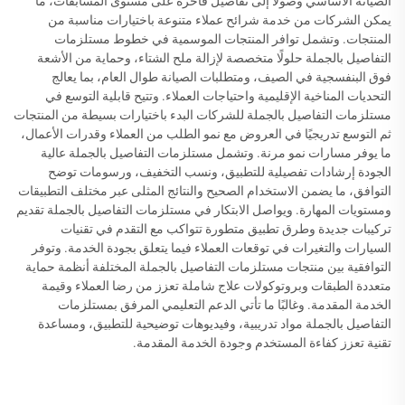
الصيانة الأساسي وصولاً إلى تفاصيل فاخرة على مستوى المسابقات، ما
يمكن الشركات من خدمة شرائح عملاء متنوعة باختيارات مناسبة من
المنتجات. وتشمل توافر المنتجات الموسمية في خطوط مستلزمات
التفاصيل بالجملة حلولًا متخصصة لإزالة ملح الشتاء، وحماية من الأشعة
فوق البنفسجية في الصيف، ومتطلبات الصيانة طوال العام، بما يعالج
التحديات المناخية الإقليمية واحتياجات العملاء. وتتيح قابلية التوسع في
مستلزمات التفاصيل بالجملة للشركات البدء باختيارات بسيطة من المنتجات
ثم التوسع تدريجيًا في العروض مع نمو الطلب من العملاء وقدرات الأعمال،
ما يوفر مسارات نمو مرنة. وتشمل مستلزمات التفاصيل بالجملة عالية
الجودة إرشادات تفصيلية للتطبيق، ونسب التخفيف، ورسومات توضح
التوافق، ما يضمن الاستخدام الصحيح والنتائج المثلى عبر مختلف التطبيقات
ومستويات المهارة. ويواصل الابتكار في مستلزمات التفاصيل بالجملة تقديم
تركيبات جديدة وطرق تطبيق متطورة تتواكب مع التقدم في تقنيات
السيارات والتغيرات في توقعات العملاء فيما يتعلق بجودة الخدمة. وتوفر
التوافقية بين منتجات مستلزمات التفاصيل بالجملة المختلفة أنظمة حماية
متعددة الطبقات وبروتوكولات علاج شاملة تعزز من رضا العملاء وقيمة
الخدمة المقدمة. وغالبًا ما تأتي الدعم التعليمي المرفق بمستلزمات
التفاصيل بالجملة مواد تدريبية، وفيديوهات توضيحية للتطبيق، ومساعدة
تقنية تعزز كفاءة المستخدم وجودة الخدمة المقدمة.