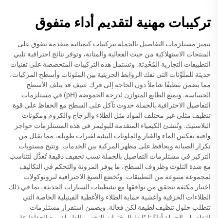
تركيبات مهنية لتقديم أداء متفوق
تتميز مستلزمات التفاصيل بالجملة بتركيبات كيميائية متقدمة تتفوق على
المنتجات الاستهلاكية من حيث الفعالية والمتانة، وتوفر نتائج احترافية تلبي
التطبيقات التجارية المُحْدِثة. وتشتمل هذه التركيبات المتخصصة على تقنيات
حديثة للملَوِّثات التي تفك الروابط الجزيئية بين الملوثات وأسطح المركبات،
مما يضمن تنظيفًا شاملاً دون الحاجة إلى فرك عنيف قد يتلف الأسطح
الحساسة. ويمنع الطابع المتوازن لدرجة الحموضة (pH) في مستلزمات
التفاصيل الاحترافية بالجملة حدوث تآكل على السطح مع الحفاظ على قوة
تنظيف مثلى عبر مختلف المواد مثل الطلاء والزجاج والكروم ومكونات
البلاستيك. وتُنشئ الكيمياء المتقدمة للبوليمر في هذه المستلزمات حواجز
واقية تعكس الماء والغبار والملوثات البيئية لفترات طويلة، مما يقلل من
تكرار الصيانة ويحافظ على مظهر المركبة بين الخدمات. وتتيح مستويات
التركيز في مستلزمات التفاصيل بالجملة نسب تخفيف دقيقة تُعدَّل لتتناسب
مع شدة التلوث وظروف السطح، ما يوفر المرونة والتحكم في التكاليف
لمجموعة متنوعة من التطبيقات. وتُخضع الصيغ الاحترافية لبروتوكولات
اختبار مكثفة تتحقق من توافقها مع تشطيبات السيارات الحديثة، بما في ذلك
الطلاءات الخزفية وأغشية حماية الطلاء والأغطية الفينيلية الخاصة التي
تتطلب حلول تنظيف لطيفة لكن فعالة. ويضمن استقرار مستلزمات
التفاصيل بالجملة أداءً ثابتًا طوال فترات التخزين الطويلة، مع الحفاظ على