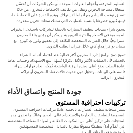
التسليم المتوقعة وأحجام العبوات الموحدة. ويمكن للشركات أن تُحسّن
استغلال مساحة التخزين وتقلل من تكاليف الاحتفاظ بالمخزون من خلال
تنسيق توقيت التسليم مع أنماط الاستهلاك. وهذه القدرة على التخطيط ذات
قيمةٍ كبيرةٍ خصوصًا بالنسبة للعمليات التي تمتلك سعات تخزين محدودة.
يسمح شراء منتجات تنظيف السيارات بالجملة للشركات باستغلال التغيرات
الموسمية في الأسعار والفترة الترويجية. ويمكن أن يؤدي بناء المخزون
استراتيجيًّا خلال الفترات المنخفضة التكلفة إلى تحقيق وفوراتٍ كبيرةٍ، مع
ضمان توافر إمدادٍ كافٍ خلال فترات الطلب الذروي.
تصبح دمج برامج إدارة المخزون أكثر فعاليةً عند اعتماد أنماط الشراء
بالجملة، لأن الطلبات الأكبر والأقل تكرارًا تُسهّل تتبع الاستهلاك وحساب نقاط
إعادة الطلب بدقةٍ أعلى. وهذه الرؤية الواضحة تُمكّن اتخاذ قرارات شراء
قائمة على البيانات، وتحوّل دون حدوث حالات نفاد المخزون أو تراكم
المخزون الزائد.
جودة المنتج واتساق الأداء
تركيبات احترافية المستوى
تتميز منتجات تنظيف السيارات بالجملة عادةً بتركيبات احترافية المستوى
المصممة للتطبيقات التجارية والاستخدام عالي الحجم. وغالبًا ما تحتوي هذه
المنتجات على تركيز أعلى من المكونات الفعّالة والمواد المضافة المتخصصة
التي تُقدِّم أداءً تنظيفيًّا متفوقًا مقارنةً بالبدائل المخصصة للمستهلكين
والمتوفرة في المنافذ البيعية.