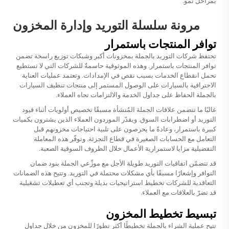
بمراحل نمو.
مرونة سلسلة التوريد وإدارة المخزون
توافر المنتجات باستمرار
تحتفظ شركات التوريد بالجملة بمخزونات أكبر وشبكات توزيع راسخة تضمن
توافر المنتجات باستمرار. وهذه الموثوقية حاسمةٌ للشركات التي لا تستطيع
تحمل انقطاع الخدمات بسبب نقص في الإمدادات. وتعتمد عمليات العناية
الاحترافية بالسيارات على الوصول المستمر إلى
منتجات تنظيف السيارات
بالجملة
الحفاظ على جداول الخدمة والالتزامات تجاه العملاء.
غالبًا ما تتضمن علاقات الجملة المُنشأة مسبقًا تخصيص أولويات أثناء قيود
التوريد أو اضطرابات السوق. ويقدّر الموردون العملاء الذين يشترون بكميات
كبيرة باستمرار، وعادةً ما يحرصون على تلبية احتياجات مخزونهم قبل
التعامل مع الحسابات الصغيرة في قطاع التجزئة. وتوفّر هذه المعاملة
التفضيلية مزايا لاستمرارية الأعمال خلال الظروف السوقية الصعبة.
قد تتضمّن اتفاقيات التوريد طويلة الأجل مع موزِّعي الجملة بنود ضمان
التوافر وإشعارًا مسبقًا بأي مشكلات محتملة في التوريد. وتتيح هذه الضمانات
التعاقدية للشركات تخطيط استراتيجيات بديلة وتجنب أي تعطيلات تشغيلية
قد تضرّ بالعلاقات مع العملاء.
تبسيط تخطيط المخزون
تتيح عملية الشراء بالجملة تخطيطًا أكثر تطورًا للمخزون من خلال جداول