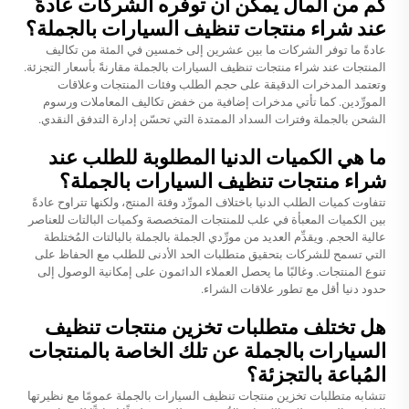
كم من المال يمكن أن توفره الشركات عادةً
عند شراء منتجات تنظيف السيارات بالجملة؟
عادةً ما توفر الشركات ما بين عشرين إلى خمسين في المئة من تكاليف
المنتجات عند شراء منتجات تنظيف السيارات بالجملة مقارنةً بأسعار التجزئة.
وتعتمد المدخرات الدقيقة على حجم الطلب وفئات المنتجات وعلاقات
المورِّدين. كما تأتي مدخرات إضافية من خفض تكاليف المعاملات ورسوم
الشحن بالجملة وفترات السداد الممتدة التي تحسّن إدارة التدفق النقدي.
ما هي الكميات الدنيا المطلوبة للطلب عند
شراء منتجات تنظيف السيارات بالجملة؟
تتفاوت كميات الطلب الدنيا باختلاف المورِّد وفئة المنتج، ولكنها تتراوح عادةً
بين الكميات المعبأة في علب للمنتجات المتخصصة وكميات البالتات للعناصر
عالية الحجم. ويقدِّم العديد من مورِّدي الجملة بالجملة بالبالتات المُختلطة
التي تسمح للشركات بتحقيق متطلبات الحد الأدنى للطلب مع الحفاظ على
تنوع المنتجات. وغالبًا ما يحصل العملاء الدائمون على إمكانية الوصول إلى
حدود دنيا أقل مع تطور علاقات الشراء.
هل تختلف متطلبات تخزين منتجات تنظيف
السيارات بالجملة عن تلك الخاصة بالمنتجات
المُباعة بالتجزئة؟
تتشابه متطلبات تخزين منتجات تنظيف السيارات بالجملة عمومًا مع نظيرتها