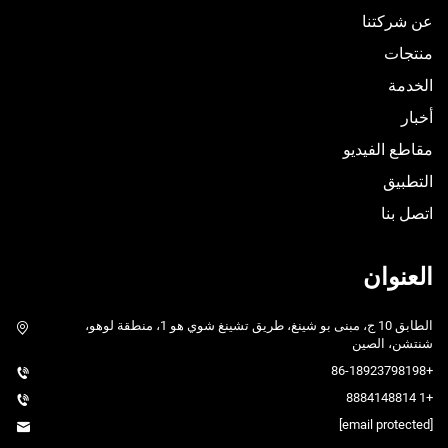
عن شركتنا
منتجات
الخدمة
أخبار
مقاطع الفيديو
التطبيق
اتصل بنا
العنوان
الطابق 10 ج، مبنى بو شينغ، طريق تشينغ شوي هو 1، منطقة لوهو،
شنتشن، الصين
+86-18923798198
+1 8884148814
[email protected]