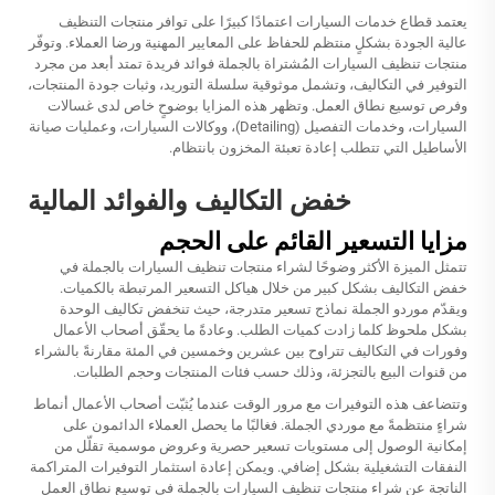
يعتمد قطاع خدمات السيارات اعتمادًا كبيرًا على توافر منتجات التنظيف
عالية الجودة بشكلٍ منتظم للحفاظ على المعايير المهنية ورضا العملاء. وتوفّر
منتجات تنظيف السيارات المُشتراة بالجملة فوائد فريدة تمتد أبعد من مجرد
التوفير في التكاليف، وتشمل موثوقية سلسلة التوريد، وثبات جودة المنتجات،
وفرص توسيع نطاق العمل. وتظهر هذه المزايا بوضوحٍ خاص لدى غسالات
السيارات، وخدمات التفصيل (Detailing)، ووكالات السيارات، وعمليات صيانة
الأساطيل التي تتطلب إعادة تعبئة المخزون بانتظام.
خفض التكاليف والفوائد المالية
مزايا التسعير القائم على الحجم
تتمثل الميزة الأكثر وضوحًا لشراء منتجات تنظيف السيارات بالجملة في
خفض التكاليف بشكل كبير من خلال هياكل التسعير المرتبطة بالكميات.
ويقدّم موردو الجملة نماذج تسعير متدرجة، حيث تنخفض تكاليف الوحدة
بشكل ملحوظ كلما زادت كميات الطلب. وعادةً ما يحقّق أصحاب الأعمال
وفورات في التكاليف تتراوح بين عشرين وخمسين في المئة مقارنةً بالشراء
من قنوات البيع بالتجزئة، وذلك حسب فئات المنتجات وحجم الطلبات.
وتتضاعف هذه التوفيرات مع مرور الوقت عندما يُثبّت أصحاب الأعمال أنماط
شراءٍ منتظمةً مع موردي الجملة. فغالبًا ما يحصل العملاء الدائمون على
إمكانية الوصول إلى مستويات تسعير حصرية وعروض موسمية تقلّل من
النفقات التشغيلية بشكل إضافي. ويمكن إعادة استثمار التوفيرات المتراكمة
الناتجة عن شراء منتجات تنظيف السيارات بالجملة في توسيع نطاق العمل