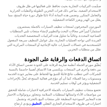
صمِّمت التركيبات التجارية بحيث تحافظ على فعاليتها في ظل ظروف
الاستخدام الصعبة، بما في ذلك فترات التخزين الطويلة والتقلبات الحرارية
والتعامل المتكرر. وتضمن هذه المتانة أداءً ثابتًا طوال دورة حياة المنتج، مما
يقلل من الهدر ويعزز الكفاءة التشغيلية.
الموردون المحترفون لمنتجات تنظيف السيارات بالجملة يستثمرون
استثماراً كبيراً في مجالات البحث والتطوير لإنشاء منتجات تلبي المتطلبات
الصناعية المحددة. وغالباً ما تتناول هذه التركيبات المتخصصة التحديات
الفريدة التي تواجه العمليات التجارية، مثل عوامل التنظيف سريعة المفعول
المُستخدمة في غسالات السيارات عالية الإنتاجية أو المنتجات المركزية التي
تقلل من متطلبات التخزين.
اتساق الدفعات والرقابة على الجودة
يُطبِّق موردو الجملة أنظمة صارمة للرقابة على الجودة تضمن اتساق الأداء
بين دفعة وأخرى في المنتجات. ويكتسي هذا الاتساق أهميةً حاسمةً بالنسبة
للشركات التي تتطلب نتائجَ قابلةً للتنبؤ بها للحفاظ على معايير جودة الخدمة
ومستويات رضا العملاء. كما أن أي تنوّع في فعالية المنتج قد يُخلّ بالإجراءات
التشغيلية ويؤثر في أوقات تسليم الخدمة.
تخضع منتجات تنظيف السيارات بالجملة الاحترافية لاختبارات شاملة للتحقق
من مواصفات الأداء وامتثالها لمتطلبات السلامة. وتتجاوز بروتوكولات الاختبار
هذه المعايير النموذجية المطبقة على منتجات البيع بالتجزئة، وتشمل
اختبارات في ظروف الاستخدام التجاري الفعلي.
التطبيق
ويؤدي ارتفاع