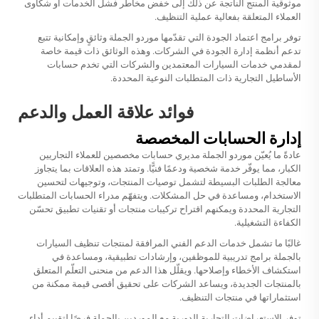
موثوقية المنتج الناتجة عن ذلك إلى خفض مخاطر فشل الخدمات أو شكاوى
العملاء المتعلقة بفعالية عملية التنظيف.
توفر برامج اعتماد الجودة التي تقدّمها موردو الجملة وثائقٍ وإمكانية تتبع
تدعم أنظمة إدارة الجودة في الشركات. وهذه الوثائق ذات قيمة خاصة
لمقدمي خدمات السيارات المعتمدين والشركات التي تخدم حسابات
الأساطيل التجارية ذات المتطلبات النوعية المحددة.
فوائد علاقة العمل والدعم
إدارة الحسابات المخصصة
عادةً ما يُعيّن موردو الجملة مديري حسابات مخصصين للعملاء التجاريين
الكبار، مما يوفّر خدمة شخصية ودعمًا فنيًّا. وتمتد هذه العلاقات بما يتجاوز
معالجة الطلبات البسيطة لتشمل توصيات المنتجات، وتوجيهات لتحسين
الاستخدام، ومساعدة في حل المشكلات. ويتفهّم مدراء الحسابات المتطلبات
التجارية المحددة ويمكنهم اقتراح تركيبات منتجات أو تقنيات تطبيق تحسّن
الكفاءة التشغيلية.
غالبًا ما تشمل خدمات الدعم الفني المرافقة لمنتجات تنظيف السيارات
بالجملة برامج تدريبية للموظفين، وإرشادات تطبيقية، ومساعدة في
استكشاف الأخطاء وإصلاحها. ويقلّل هذا الدعم من منحنى التعلّم المتعلق
بالمنتجات الجديدة، ويساعد الشركات على تحقيق أقصى قيمة ممكنة من
استثماراتها في منتجات التنظيف.
توفر الاستعراضات التجارية الدورية مع الموردين بالجملة فرصًا لتقييم أداء