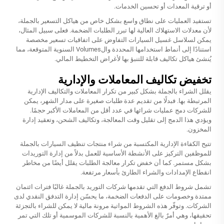
أو ترقية المعدات أو تحسين الخدمات.
تستفيد العمليات على نطاق واسع بشكل خاص من هياكل التسعير بالجملة،
لأن معدلات الاستهلاك العالية لها تبرر الطلبات الضخمة. فعلى سبيل المثال،
يمكن لسلاسل غسيل السيارات التفاوض على اتفاقيات تسعير مخصصة
استنادًا إلى أنماط استخدامها المحددة والVolumes السنوية المتوقعة، مما
يُنشئ هياكل تكاليف قابلة للتنبؤ بها لأغراض التخطيط المالي.
تخفيض تكاليف المعاملات والإدارية
يقلل الشراء بالجملة بشكل كبير من تكرار المعاملات والتكاليف الإدارية
المرتبطة بها. فبدلًا من تقديم عدة طلبات صغيرة على مدار الشهر، يمكن
للشركات دمج عمليات شرائها في عدد أقل من المعاملات الأكبر حجمًا.
ويؤدي هذا الدمج إلى تقليل وقت المعالجة، وتكاليف الشحن، وتعقيد إدارة
المخزون.
تتيح الكفاءة الإدارية المكتسبة من شراء منتجات تنظيف السيارات بالجملة
للموظفين التركيز على الأنشطة الأساسية للعمل بدلاً من إدارة التوريدات
بشكل مستمر. كما أن خفض تكرار معالجة الطلبات يقلل أيضًا من مخاطر
انقطاع الإمدادات والشراء الطارئ بأسعار مرتفعة.
تشمل شروط الدفع التي تقدمها شركات التوريد بالجملة غالبًا فترات ائتمان
ممتدة وخصومات على الدفعات الضخمة، ما يحسّن إدارة التدفق النقدي لدى
الشركات. وتوفّر هذه الشروط المواتية مرونة مالية لا يمكن للشراء بالتجزئة
تحقيقها، وهي أمرٌ بالغ الأهمية بالنسبة للشركات الموسمية أو تلك التي تمر