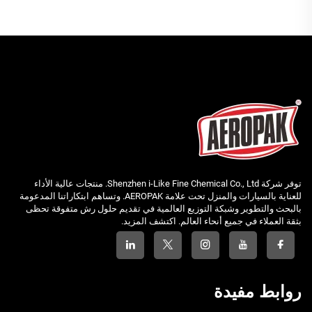
توفر شركة Shenzhen i-Like Fine Chemical Co., Ltd. منتجات عالية الأداء
للعناية بالسيارات والمنزل تحت علامة AEROPAK. وتساهم ابتكاراتنا المدعومة
بالبحث والتطوير وشبكة التوزيع العالمية في تقديم حلول رش متفوقة تحظى
بثقة العملاء في جميع أنحاء العالم. اكتشف المزيد.
روابط مفيدة