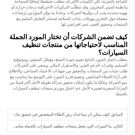
المُباعة بالتجزئة، لكن الكميات الأكبر قد تتطلب تخطيطًا إضافيًّا للمساحة
وأنظمة لتدوير المخزون. وقد تتطلّب التركيزات الاحترافية درجات حرارة أو
تهوية محددة يجب أن توفّرها الشركات. وعادةً ما يوفّر المورِّدون إرشادات
مفصلة حول التخزين وورقات بيانات السلامة لضمان التعامل السليم مع
المنتجات وتحقيق أقصى عمر افتراضي لها.
كيف تضمن الشركات أن تختار المورد الجملة
المناسب لاحتياجاتها من منتجات تنظيف
السيارات؟
يتطلب اختيار المورد الناجح تقييم جودة المنتج، وهيكل التسعير، وموثوقية
التسليم، وقدرات الدعم الفني، والاستقرار المالي. وينبغي على الشركات
طلب عينات من المنتجات، والتحقق من شهادات الاعتماد الصناعي، والاطلاع
على آراء العملاء السابقين، وتقييم قدرة المورد على التوسع بما يتناسب مع
نمو الشركة. وغالبًا ما يكون إمكان تحقيق شراكة طويلة الأجل أكثر قيمةً من
المزايا السعرية قصيرة الأجل عند اختيار موردي منتجات تنظيف السيارات
بالجملة.
السابق:
كيف يمكن أن يساعدك رش الطلاء المخصص في تحقيق نتائج احترافية؟
التالي:
ما الميزات التي تجعل منتجات تنظيف السيارات بالجملة مناسبة للاستخدام الاحترافي؟