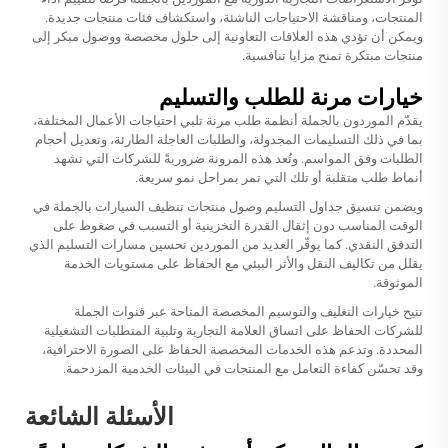
المنتجات، ومناقشة الاحتياجات الناشئة، واستكشاف فئات منتجات جديدة.
ويمكن أن تؤدي هذه العلاقات التعاونية إلى حلول مخصصة ووصول مبكر إلى
منتجات مبتكرة تمنح مزايا تنافسية.
خيارات مرنة للطلب والتسليم
يقدّم الموردون بالجملة أنظمة طلب مرنة تلبي احتياجات الأعمال المختلفة،
بما في ذلك التسليمات المجدولة، والطلبات العاجلة الطارئة، وتعديل أحجام
الطلبات وفق المواسم. وتُعد هذه المرونة ضروريةً للشركات التي تشهد
أنماط طلب متقلبة أو تلك التي تمر بمراحل نمو سريعة.
ويضمن تنسيق جداول التسليم وصول منتجات تنظيف السيارات بالجملة في
الوقت المناسب دون إثقال القدرة التخزينية أو التسبب في ضغوط على
التدفق النقدي. كما يوفّر العديد من الموردين تحسين مسارات التسليم الذي
يقلل من تكاليف النقل والأثر البيئي مع الحفاظ على مستويات الخدمة
الموثوقة.
تتيح خيارات التغليف والتوسيم المخصصة المتاحة عبر قنوات الجملة
للشركات الحفاظ على اتساق العلامة التجارية وتلبية المتطلبات التشغيلية
المحددة. وتدعم هذه الخدمات المخصصة الحفاظ على الصورة الاحترافية،
وقد تحسّن كفاءة التعامل مع المنتجات في البيئات الخدمية المزدحمة.
الأسئلة الشائعة