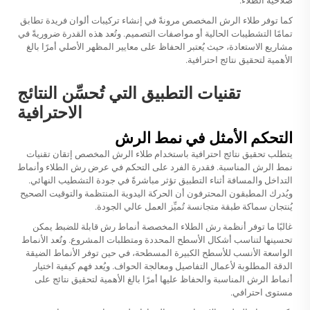
صلاحية الطلاء.
كما توفر طلاء الرش المخصص مرونةً في إنشاء تركيبات ألوان فريدة تطابق
تمامًا التشطيبات الحالية أو مواصفات التصميم. وتُعد هذه القدرة ضروريةً في
مشاريع الاستعادة، حيث يُعتبر الحفاظ على معايير المظهر الأصلي أمرًا بالغ
الأهمية لتحقيق نتائج احترافية.
تقنيات التطبيق التي تُحسِّن النتائج
الاحترافية
التحكم الأمثل في نمط الرش
يتطلب تحقيق نتائج احترافية باستخدام طلاء الرش المخصص إتقان تقنيات
نمط الرش المناسبة. فقدرة الفرد على التحكم في عرض رش الطلاء وأنماط
التداخل والمسافة أثناء التطبيق تؤثر مباشرةً في جودة التشطيب النهائي.
ويُدرك المطبقون المحترفون أن الحركة اليدوية المنتظمة والتوقيت الصحيح
يُنتجان سماكة طبقة متجانسة تُميِّز العمل عالي الجودة.
غالبًا ما توفر أنظمة رش الطلاء المخصصة أنماط رش قابلة للضبط يمكن
تحسينها لتناسب أشكال الأسطح المحددة ومتطلبات المشروع. وتُعد الأنماط
الواسعة الأنسب للأسطح الكبيرة المسطحة، في حين توفر الأنماط الضيقة
الدقة المطلوبة لأعمال التفاصيل ومعالجة الحواف. ويُعد فهم كيفية اختيار
أنماط الرش المناسبة والحفاظ عليها أمرًا بالغ الأهمية لتحقيق نتائج على
مستوى احترافي.