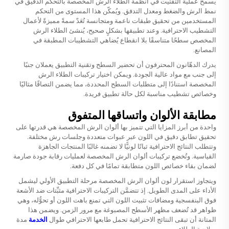
يسمح عملية التفتيت في أنظمة الطلاء الرش المخصصة بالتحكم الدقيق في
نمط الرش والضغط ومعدل التدفق. ويُمكّن هذا المستوى من التحكم
المستخدمين من تحقيق طبقات ناعمة ومتجانسة تُعَدّ سمةً مميزةً لأعمال
التشطيب الاحترافية. وعند تطبيقها بشكلٍ صحيح، يُنشئ الطلاء الرش
المخصص سطحًا متناسقًا بلا انقطاع يُضاهي التشطيبات المطبقة في
المصانع.
يدرك الدهّانون المحترفون أن تحضير السطح وتقنية التطبيق يعملان جنبًا
إلى جنب مع مواد عالية الجودة. ويمكن اختيار تركيبات الطلاء الرش
المخصصة استنادًا إلى متطلبات السطح المحددة، مما يضمن التصاقًا مثاليًا
وخصائص تشطيب مناسبة لكل حالة تطبيق فريدة.
مطابقة الألوان واتساقها المتفوق
واحدة من أبرز المزايا التي تتميز بها ألوان الرش المخصصة هي قدرتها على
تحقيق تطابق دقيق في اللون عبر عبوات متعددة وجلسات رش مختلفة.
وتتطلب النتائج الاحترافية ثباتًا لونيًّا لا تضمنه غالبًا المنتجات الجاهزة
القياسية. وتُخضع تركيبات ألوان الرش المخصصة لعمليات رقابة جودة صارمة
لضمان بقاء خصائص اللون متطابقة تمامًا في كل دفعة.
ويتجاوز استقرار لون ألوان الرش المخصصة مرحلة التطبيق الأولي ليشمل
الأداء على المدى الطويل. إذ تتضمَّن التركيبات الاحترافية مثبِّتات ضد الأشعة
فوق البنفسجية ومضافات تثبيت اللون التي تمنع باهت اللون أو تحوُّله، وهي
ظواهر قد تُضعف مظهر الأسطح المصبوغة مع مرور الزمن. ويضمن هذا
المتانة أن تبقى النتائج الاحترافية تحمل طابعها الاحترافي طوال
الخدمة
مدة