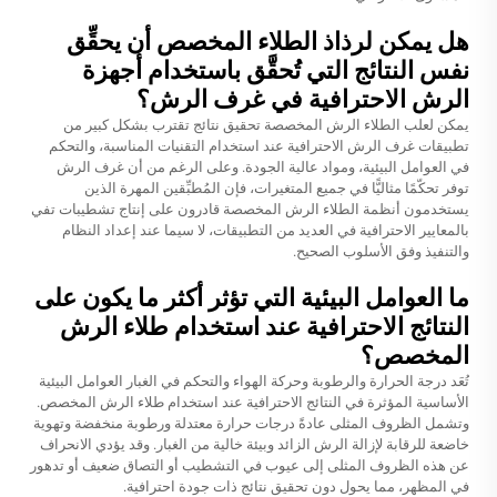
هل يمكن لرذاذ الطلاء المخصص أن يحقِّق
نفس النتائج التي تُحقَّق باستخدام أجهزة
الرش الاحترافية في غرف الرش؟
يمكن لعلب الطلاء الرش المخصصة تحقيق نتائج تقترب بشكل كبير من
تطبيقات غرف الرش الاحترافية عند استخدام التقنيات المناسبة، والتحكم
في العوامل البيئية، ومواد عالية الجودة. وعلى الرغم من أن غرف الرش
توفر تحكّمًا مثاليًّا في جميع المتغيرات، فإن المُطبِّقين المهرة الذين
يستخدمون أنظمة الطلاء الرش المخصصة قادرون على إنتاج تشطيبات تفي
بالمعايير الاحترافية في العديد من التطبيقات، لا سيما عند إعداد النظام
والتنفيذ وفق الأسلوب الصحيح.
ما العوامل البيئية التي تؤثر أكثر ما يكون على
النتائج الاحترافية عند استخدام طلاء الرش
المخصص؟
تُعَد درجة الحرارة والرطوبة وحركة الهواء والتحكم في الغبار العوامل البيئية
الأساسية المؤثرة في النتائج الاحترافية عند استخدام طلاء الرش المخصص.
وتشمل الظروف المثلى عادةً درجات حرارة معتدلة ورطوبة منخفضة وتهوية
خاضعة للرقابة لإزالة الرش الزائد وبيئة خالية من الغبار. وقد يؤدي الانحراف
عن هذه الظروف المثلى إلى عيوب في التشطيب أو التصاق ضعيف أو تدهور
في المظهر، مما يحول دون تحقيق نتائج ذات جودة احترافية.