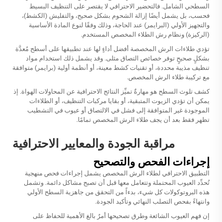
السطحي الشامل. فالتحضير الاحترافي لا يقتصر على التنظيف البسيط
فحسب، بل يشمل أيضًا إزالة الشحوم بشكل صحيح، والتفليش (الكشط)،
والتجهيز الأولي (البرايمر) عند الحاجة، وذلك وفقًا لنوع المادة الأساسية
(الركيزة) ونظام رش الطلاء المخصص المستخدم.
تؤدي طلاءات الرش المخصصة أفضل أداءٍ لها عند تطبيقها على أسطح مُعدَّة
بشكلٍ صحيحٍ توفر خصائص التصاق مثلى. وقد يشمل ذلك استخدام مواد
تنظيف مذيبة محددة، أو تقنيات كشط معينة، أو أنظمة أولية (برايمر) متوافقة
مع تركيبة طلاء الرش المخصص.
كشف تلوث السطح هو مهارةٌ تميِّز النتائج الاحترافية عن المحاولات الهواة. إذ
يمكن أن تؤدي الزيوت المتبقية، أو بقايا مركبات التنظيف، أو الطلاءات
الموجودة غير المتوافقة إلى فشل في الالتصاق أو عيوب في التشطيب
تظهر فقط بعد أن يجف طلاء الرش المخصص تمامًا.
مراقبة الجودة والمعايير الاحترافية
إجراءات الفحص والتصحيح
التطبيق الاحترافي لطلاء الرش المخصص يشمل إجراءات فحص منهجية
تُحدِّد العيوب المحتملة وتتعامل معها قبل أن تصبح مشاكل دائمة. وتشمل
هذه البروتوكولات كل شيء، بدءاً من التحقق من جاهزية السطح الأولي
وانتهاءً بفحص التصلب النهائي وتأكيد الجودة.
إن فهم العيوب الشائعة وطرق تصحيحها أمرٌ بالغ الأهمية للحفاظ على