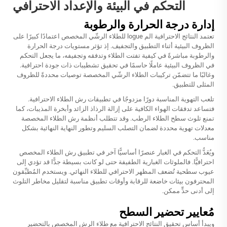
التحكم في البيئة والإعداد الاحترافي
إدارة درجة الحرارة والرطوبة
تعتمد النتائج الاحترافية الم logue للطلاء الرشّي المخصص اعتمادًا كبيرًا على
الظروف البيئية أثناء التطبيق والتجفيف. إذ تؤثر مستويات درجة الحرارة
والرطوبة مباشرةً في كيفية تفتت الطلاء وتدفقه وتجفيفه، ما يجعل التحكم
في الظروف البيئية عاملًا حاسمًا في تحقيق تشطيبات ذات جودة احترافية.
وغالبًا ما تتضمّن تركيبات الطلاء الرشّي المخصصة توصيات محددةً للظروف
المثلى للتطبيق.
تلعب التهوية المناسبة دورًا مزدوجًا في تطبيقات رش الطلاء الاحترافية.
فتساعد تدفقات الهواء الكافية على إزالة الرذاذ الزائد وأبخرة المذيبات، كما
تمنع تلوث سطح الطلاء الرطب. وقد تتطلب أنظمة رش الطلاء المخصصة
معدلات تهوية محددة لضمان التصلب السليم وتطور النهاية النهائية بشكل
مناسب.
ويُعَدُّ التحكم في الغبار عنصرًا أساسيًّا آخر في تطبيق رش الطلاء المخصص
احترافيًّا. فالملوثات الغبارية الطفيفة حتى لو كانت بسيطة جدًّا قد تؤدي إلى
عيوب سطحية تُضعف المظهر الاحترافي للطلاء النهائي. ويستخدم المُطبِّقون
المحترفون بيئات خاضعة للرقابة وأوقات تطبيق مناسبة لتقليل مخاطر التلوث
إلى أدنى حدٍّ ممكن.
مُعايير تحضير السطح
ويبدأ أساس تحقيق النتائج الاحترافية مع طلاء الرش المخصص بالتحضير