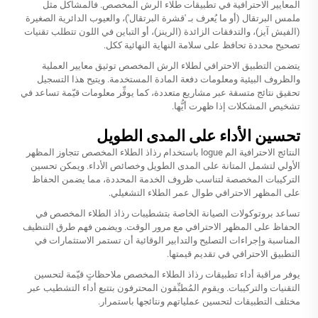
المعايير الاحترافية في تطبيقات طلاء الرش المخصص. فالمشاكل مثل
ملمس البرتقال (أو ما يُعرف بـ 'قشرة البرتقال')، والعيوب الدائرية الصغيرة
(الفيش آيز)، والتدفقات الزائدة (الرينز)، أو التباين في اللون تتطلب تقنيات
تصحيح محددة تحافظ على سلامة النهاية النهائية ككل.
يتضمن التطبيق الاحترافي لطلاء الرش المخصص توثيق معايير العملية
والظروف البيئية ومعلومات دفعة المادة المستخدمة. ويتيح هذا التسجيل
تحقيق نتائج متسقة عبر مشاريع متعددة، كما يوفِّر معلومات قيّمة تساعد في
تشخيص المشكلات إذا ظهرت أيُّها.
تحسين الأداء على المدى الطويل
النتائج الاحترافية الم logue باستخدام رذاذ الطلاء المخصص تتجاوز المظهر
الأولي لتشمل المتانة على المدى الطويل وخصائص الأداء. ويمكن تحسين
التركيبات المخصصة لتناسب ظروف الخدمة المحددة، مما يضمن الحفاظ
على المظهر الاحترافي طوال عمر الطلاء التشغيلي.
تساعد بروتوكولات الصيانة الخاصة بتشطيبات رذاذ الطلاء المخصص في
الحفاظ على المظهر الاحترافي مع مرور الوقت. ويضمن فهم طرق التنظيف
المناسبة وإجراءات التصليح والتدابير الوقائية أن تستمر الاستثمارات في
التطبيق الاحترافي في تقديم قيمتها.
يوفر مراقبة أداء تطبيقات رذاذ الطلاء المخصص ملاحظاتٍ قيّمة لتحسين
التقنيات والتركيبات. ويقوم المُطبِّقون المحترفون بتتبع أداء التشطيب عبر
مختلف التطبيقات لتحسين عملياتهم ونتائجها باستمرار.