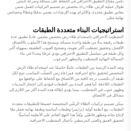
تكمن مفتاح التطبيق الاحترافي في الحفاظ على مسافة وسرعة ثابتتين
طوال عملية الرش.
طلاء رذاذ مخصص
تم تصميم التركيبات لتعمل ضمن
معايير تطبيق محددة، والالتزام بهذه الإرشادات يضمن تدفقًا وغطاءً وخصائص
نهائية مثلى.
استراتيجيات البناء متعددة الطبقات
التشطيب الاحترافي باستخدام طلاء رش مخصص يتضمن عادةً تطبيق عدة
طبقات رقيقة بدلًا من طبقة واحدة سميكة. ويسمح هذا الأسلوب بالالتصاق
الأفضل، وتحقيق تشطيب أكثر نعومة، وتصحيح العيوب الطفيفة بسهولة أكبر.
وكل طبقة في تسلسل التطبيق الاحترافي تؤدي غرضًا محددًا في بناء
السماكة النهائية للتشطيب والمظهر المرغوب.
وتعد المدة الزمنية بين الطبقات عاملًا حاسمًا عند استخدام طلاء الرش
المخصص لتحقيق نتائج احترافية. فمراعاة زمن التصلّب المناسب تتيح لكل
طبقة أن تكتسب درجة كافية من الالتصاق مع الحفاظ على توافقها مع
الطبقات اللاحقة. أما قِصَر المدة بين الطبقات فيؤدي إلى احتجاز المذيبات
وظهور عيوب في التشطيب، بينما يؤدي إطالة هذه المدة أكثر من اللازم إلى
مشاكل في الالتصاق.
يمكن تصميم تركيبات الطلاء الرشّي المخصصة خصيصًا للتطبيقات متعددة
الطبقات، مع أنظمة أولية (برايمر) وطبقات أساسية وطبقة نهائية تعمل معًا
لإنتاج متانة ومظهر فائقَيْن. ويُعَدُّ هذا النهج القائم على الأنظمة أساسيًّا
لتحقيق العمق والغنى المرتبطين بأعمال التشطيب الاحترافية.