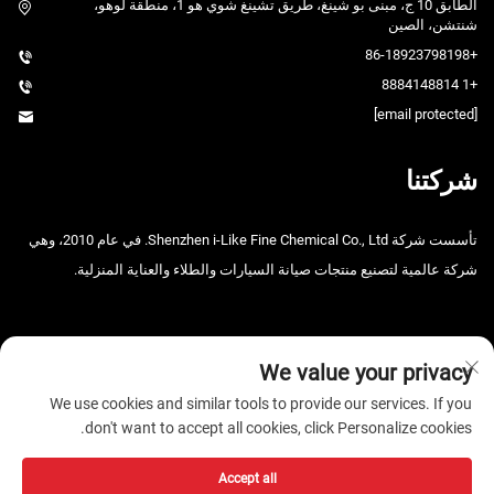
الطابق 10 ج، مبنى بو شينغ، طريق تشينغ شوي هو 1، منطقة لوهو،
شنتشن، الصين
+86-18923798198
+1 8884148814
[email protected]
شركتنا
تأسست شركة Shenzhen i-Like Fine Chemical Co., Ltd. في عام 2010، وهي
شركة عالمية لتصنيع منتجات صيانة السيارات والطلاء والعناية المنزلية.
We value your privacy
We use cookies and similar tools to provide our services. If you
don't want to accept all cookies, click Personalize cookies.
حقوق الت COPYRIGHT © 2026 شنتشن i-Like للصناعات الكيميائية الدقيقة
المحدودة. جميع الحقوق محفوظة. -
سياسة الخصوصية
Accept all