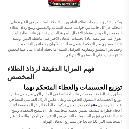
ويكمن الفرق بين رذاذ الطلاء العام ورذاذ الطلاء المخصص في القدرة على
التحكم في كل جانب من جوانب عملية الصياغة والتطبيق. ويتيح رذاذ الطلاء
المخصص للمهنيين وهواة الأعمال اليدوية الجادين تحقيق نتائج تطابق أو
تفوق تلك المرتبطة عادةً بخدمات الدهان الاحترافية الباهظة الثمن. ويمتد
هذا المستوى من التحكم ليشمل مطابقة الألوان وخصائص التشطيب
وخصائص التطبيق ومقاومة العوامل البيئية، ما يجعله أداة لا غنى عنها لتحقيق
نتائج حقيقية على المستوى الاحترافي.
فهم المزايا الدقيقة لرذاذ الطلاء
المخصص
توزيع الجسيمات والغطاء المتحكم بهما
يحقّق رذاذ الطلاء المخصص نتائج احترافية في المقام الأول من خلال نظام
توزيع الجسيمات المتفوق الخاص به. وعلى عكس الرذاذ القياسي المعبأ في
علب الأيروسول
منتجات
يمكن تعديل تركيبات الطلاء الرش المخصصة لإنتاج
أحجام قطرات متسقة تضمن تغطية متجانسة على الأسطح المعقدة. وتتيح
هذه الدقة في توزيع الجسيمات التخلص من التدرّجات والركود والتغطية غير
المتجانسة التي تُعَدّ شائعةً في مشاريع الدهان الهواة.