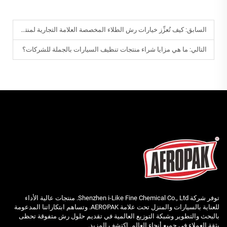
السابق:
كيف تُعزِّز خيارات رش الطلاء المخصصة العلامة التجارية لمنتجات الرعاية؟
التالي:
ما هي مزايا شراء منتجات تنظيف السيارات بالجملة للشركات؟
توفر شركة Shenzhen i-Like Fine Chemical Co., Ltd. منتجات عالية الأداء
للعناية بالسيارات والمنزل تحت علامة AEROPAK. وتساهم ابتكاراتنا المدعومة
بالبحث والتطوير وشبكة التوزيع العالمية في تقديم حلول رش متفوقة تحظى
بثقة العملاء في جميع أنحاء العالم. اكتشف المزيد.