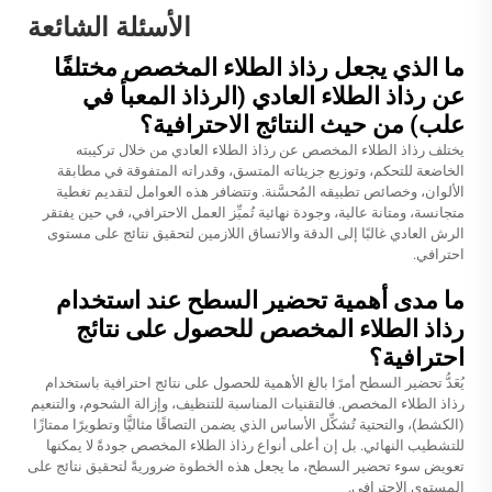
الأسئلة الشائعة
ما الذي يجعل رذاذ الطلاء المخصص مختلفًا
عن رذاذ الطلاء العادي (الرذاذ المعبأ في
علب) من حيث النتائج الاحترافية؟
يختلف رذاذ الطلاء المخصص عن رذاذ الطلاء العادي من خلال تركيبته
الخاضعة للتحكم، وتوزيع جزيئاته المتسق، وقدراته المتفوقة في مطابقة
الألوان، وخصائص تطبيقه المُحسَّنة. وتتضافر هذه العوامل لتقديم تغطية
متجانسة، ومتانة عالية، وجودة نهائية تُميِّز العمل الاحترافي، في حين يفتقر
الرش العادي غالبًا إلى الدقة والاتساق اللازمين لتحقيق نتائج على مستوى
احترافي.
ما مدى أهمية تحضير السطح عند استخدام
رذاذ الطلاء المخصص للحصول على نتائج
احترافية؟
يُعَدُّ تحضير السطح أمرًا بالغ الأهمية للحصول على نتائج احترافية باستخدام
رذاذ الطلاء المخصص. فالتقنيات المناسبة للتنظيف، وإزالة الشحوم، والتنعيم
(الكشط)، والتحتية تُشكِّل الأساس الذي يضمن التصاقًا مثاليًّا وتطويرًا ممتازًا
للتشطيب النهائي. بل إن أعلى أنواع رذاذ الطلاء المخصص جودةً لا يمكنها
تعويض سوء تحضير السطح، ما يجعل هذه الخطوة ضروريةً لتحقيق نتائج على
المستوى الاحترافي.