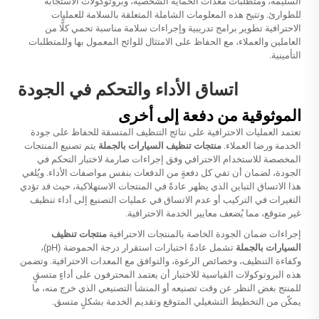
السليمة، ومتطلبات معدات الحماية الشخصية، وبروتوكولات الاستجابة
للطوارئ. وتتيح هذه المعلومات الشاملة المتعلقة بالسلامة للعمليات
الاحترافية تطوير برامج تدريبية وإجراءات سلامة مناسبة تحمي كلًّا من
العاملين والعملاء، مع الحفاظ على الامتثال للوائح المعمول بها وللمتطلبات
التأمينية.
اتساق الأداء والتحكم في الجودة
الموثوقية من دفعة إلى أخرى
تعتمد العمليات الاحترافية على نتائج التنظيف المتسقة للحفاظ على جودة
الخدمة ورضا العملاء.
منتجات تنظيف السيارات بالجملة
يتم تصنيع المنتجات
المخصصة للاستخدام الاحترافي وفق إجراءات صارمة لاختبار التحكم في
الجودة، لضمان أن تفي كل دفعةٍ من الدفعات بنفس مواصفات الأداء. ويُلغي
هذا الاتساق التباين الذي يظهر عادةً في المنتجات الاستهلاكية، حيث قد تؤدي
التغيرات في التركيب أو عدم الاتساق في عمليات التصنيع إلى أداء تنظيف
غير متوقع، مما يُضعف معايير الخدمة الاحترافية.
إجراءات ضمان الجودة الخاصة بالمنتجات الاحترافية
منتجات تنظيف
السيارات بالجملة
تشمل عادةً اختبارات استقرار درجة الحموضة (pH)،
وكفاءة التنظيف، وخصائص الرغوة، والتوافق مع المعدات الاحترافية. وتضمن
هذه البروتوكولات القياسية للاختبار أن يعتمد المحترفون على أداءٍ متسقٍ
للمنتج بغض النظر عن وقت تصنيعه أو المنشأ التصنيعي الذي خرج منه، ما
يمكّن من التخطيط التشغيلي المتوقع وتقديم الخدمة بشكلٍ متسق.