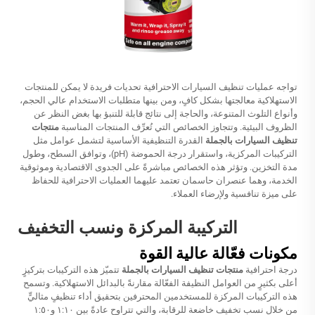
تواجه عمليات تنظيف السيارات الاحترافية تحديات فريدة لا يمكن للمنتجات
الاستهلاكية معالجتها بشكل كافٍ، ومن بينها متطلبات الاستخدام عالي الحجم،
وأنواع التلوث المتنوعة، والحاجة إلى نتائج قابلة للتنبؤ بها بغض النظر عن
الظروف البيئية. وتتجاوز الخصائص التي تُعرِّف المنتجات المناسبة
منتجات
تنظيف السيارات بالجملة
القدرة التنظيفية الأساسية لتشمل عوامل مثل
التركيبات المركزية، واستقرار درجة الحموضة (pH)، وتوافق السطح، وطول
مدة التخزين. وتؤثر هذه الخصائص مباشرةً على الجدوى الاقتصادية وموثوقية
الخدمة، وهما عنصران حاسمان تعتمد عليهما العمليات الاحترافية للحفاظ
على ميزة تنافسية ولإرضاء العملاء.
التركيبة المركزة ونسب التخفيف
مكونات فعّالة عالية القوة
درجة احترافية
منتجات تنظيف السيارات بالجملة
تتميّز هذه التركيبات بتركيزٍ
أعلى بكثيرٍ من العوامل النظيفة الفعّالة مقارنةً بالبدائل الاستهلاكية. وتسمح
هذه التركيبات المركزة للمستخدمين المحترفين بتحقيق أداء تنظيفٍ مثاليٍّ
من خلال نسب تخفيف خاضعة للرقابة، والتي تتراوح عادةً بين ١:١٠ و١:٥٠