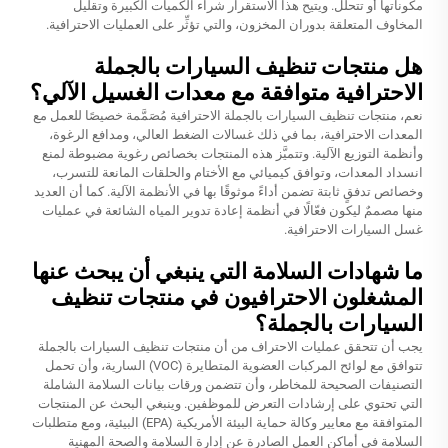
مكوناتها أو تتحلَّل. ويتيح هذا الاستقرار شراء الكميات الكبيرة وتقليل
المخاوف المتعلقة بدوران المخزون، والتي تؤثِّر على العمليات الاحترافية.
هل منتجات تنظيف السيارات بالجملة
الاحترافية متوافقة مع معدات الغسيل الآلي؟
نعم، منتجات تنظيف السيارات بالجملة الاحترافية مُصَمَّمة خصيصًا للعمل مع
المعدات الاحترافية، بما في ذلك غسالات الضغط العالي، ومدافع الرغوة،
وأنظمة التوزيع الآلية. وتتميَّز هذه المنتجات بخصائص رغوية مضبوطة لمنع
انسداد المعدات، وتوافق كيميائي مع الأختام والحلقات المانعة للتسرب،
وخصائص تدفقٍ ثابتة تضمن أداءً موثوقًا بها في الأنظمة الآلية. كما أن العديد
منها مصممٌ ليكون فعّالًا في أنظمة إعادة تدوير المياه الشائعة في عمليات
غسل السيارات الاحترافية.
ما شهادات السلامة التي ينبغي أن يبحث عنها
المشغلون الاحترافيون في منتجات تنظيف
السيارات بالجملة؟
يجب أن تتحقق عمليات الاحتراف من أن منتجات تنظيف السيارات بالجملة
تتوافق مع لوائح المركبات العضوية المتطايرة (VOC) السارية، وأن تحمل
التصنيفات الصحيحة للمخاطر، وأن تتضمن ورقات بيانات السلامة الشاملة
التي تحتوي على إرشادات التعرض للموظفين. وينبغي البحث عن المنتجات
المتوافقة مع معايير وكالة حماية البيئة الأمريكية (EPA) البيئية، ومع متطلبات
السلامة في أماكن العمل الصادرة عن إدارة السلامة والصحة المهنية