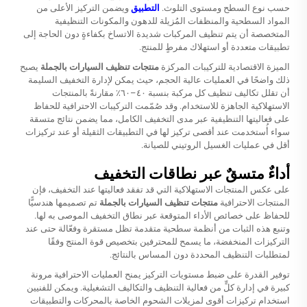
حسب نوع السطح ومستوى التلوث.
التطبيق
ويضمن التركيز الأعلى من
المواد السطحية والمنظفات المُزيلة للدهون والمكونات التنظيفية
المتخصصة أن يتم تنظيف المركبات شديدة الاتساخ بكفاءةٍ دون الحاجة إلى
تطبيقات متعددة أو استهلاك مفرطٍ للمنتج.
الميزة الاقتصادية للتركيبات المركزة
منتجات تنظيف السيارات بالجملة
يصبح
ذلك واضحًا في العمليات عالية الحجم، حيث يمكن لإدارة التخفيف السليمة
أن تقلل تكاليف تنظيف كل مركبة بنسبة ٤٠–٦٠٪ مقارنةً بالمنتجات
الاستهلاكية الجاهزة للاستخدام. وقد صُمّمت التركيبات الاحترافية للحفاظ
على فعاليتها التنظيفية عبر مدى التخفيف الكامل، مما يضمن نتائج متسقة
سواء أُستخدمت عند أقصى تركيز لها في التطبيقات الثقيلة أو عند تركيزات
أقل في عمليات الغسيل الروتيني للصيانة.
أداءٌ متسقٌ عبر نطاقات التخفيف
على عكس المنتجات الاستهلاكية التي قد تفقد فعاليتها عند التخفيف، فإن
المنتجات الاحترافية
منتجات تنظيف السيارات بالجملة
تم تصميمها هندسيًّا
للحفاظ على خصائص الأداء المتوقعة عبر نطاق التخفيف الموصى به لها.
وتنبع هذه الثبات من أنظمة سطحية متقدمة تظل مستقرة وفعّالة حتى عند
التركيزات المنخفضة، ما يسمح للمحترفين بتخصيص قوة المنتج وفقًا
لمتطلبات التنظيف المحددة دون المساس بالنتائج.
توفير القدرة على ضبط مستويات التركيز يمنح العمليات الاحترافية مرونة
كبيرة في إدارة كلٍّ من فعالية التنظيف والتكاليف التشغيلية. ويمكن للفنيين
استخدام تركيزات أقوى لمزيلات الشحوم الخاصة بالمحركات والتطبيقات