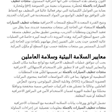
اللون. وتُصنَّف هذه المنتجات على أنها احترافية المستوى،
منتجات تنظيف
السيارات بالجملة
مُحضَّرة بمستويات معينة من الحموضة (pH) ومُختارة
بعناية من العوامل الكيميائية التي توفر فعاليةً عاليةً في التنظيف مع الحفاظ
على التوافق مع الطيف الواسع من المواد المستخدمة في المركبات الحديثة.
وتتيح القدرة المتعددة الأسطح للمنتجات الاحترافية
منتجات تنظيف السيارات
بالجملة
الاستغناء عن الحاجة إلى منتجات متخصصة عديدة، مما يقلل من
تعقيد المخزون ومتطلبات التدريب، ويضمن تطبيق معايير تنظيف متسقة
على جميع أسطح المركبة. وهذه المرونة ذات قيمة كبيرة خاصةً في العمليات
عالية الحجم، حيث يجب على الفنيين إنجاز مهامهم بكفاءة دون الحاجة إلى
التبديل المستمر بين منتجات مختلفة حسب نوع السطح أو مكوِّن المركبة.
معايير السلامة البيئية وسلامة العاملين
يجب أن تتوافق عمليات التنظيف الاحترافية مع لوائح سلامة مكان العمل
والمعايير البيئية التي قد لا تنطبق على الاستخدام الاستهلاكي. الاحترافية
منتجات تنظيف السيارات بالجملة
تم تصميمها لتلبّي هذه المتطلبات
التنظيمية أو تفوقها، بما في ذلك المواصفات الخاصة بمحتوى المركبات
العضوية المتطايرة (VOC)، وقابلية التحلل البيولوجي، وحدود التعرُّض
العاملين. وغالبًا ما تتضمّن هذه التركيبات خصائص سمية منخفضة وتوافقًا
محسَّنًا مع أنظمة التهوية لضمان الاستخدام الآمن في المرافق الاحترافية
المغلقة أو شبه المغلقة.
تشمل الوثائق وورقات بيانات السلامة المقدمة مع المنتجات الاحترافية
منتجات تنظيف السيارات بالجملة
معلومات تفصيلية عن إجراءات المناولة