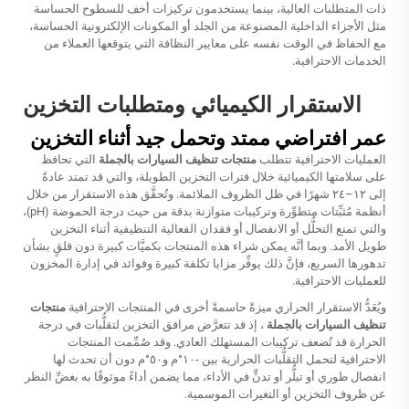
ذات المتطلبات العالية، بينما يستخدمون تركيزات أخف للسطوح الحساسة
مثل الأجزاء الداخلية المصنوعة من الجلد أو المكونات الإلكترونية الحساسة،
مع الحفاظ في الوقت نفسه على معايير النظافة التي يتوقعها العملاء من
الخدمات الاحترافية.
الاستقرار الكيميائي ومتطلبات التخزين
عمر افتراضي ممتد وتحمل جيد أثناء التخزين
العمليات الاحترافية تتطلب
منتجات تنظيف السيارات بالجملة
التي تحافظ
على سلامتها الكيميائية خلال فترات التخزين الطويلة، والتي قد تمتد عادةً
إلى ١٢–٢٤ شهرًا في ظل الظروف الملائمة. وتُحقَّق هذه الاستقرار من خلال
أنظمة مُثبِّتات متطوِّرة وتركيبات متوازنة بدقة من حيث درجة الحموضة (pH)،
والتي تمنع التحلُّل أو الانفصال أو فقدان الفعالية التنظيفية أثناء التخزين
طويل الأمد. وبما أنَّه يمكن شراء هذه المنتجات بكميَّات كبيرة دون قلقٍ بشأن
تدهورها السريع، فإنَّ ذلك يوفِّر مزايا تكلفة كبيرة وفوائد في إدارة المخزون
للعمليات الاحترافية.
ويُعَدُّ الاستقرار الحراري ميزةً حاسمةً أخرى في المنتجات الاحترافية
منتجات
تنظيف السيارات بالجملة
، إذ قد تتعرَّض مرافق التخزين لتقلُّبات في درجة
الحرارة قد تُضعف تركيبات المستهلك العادي. وقد صُمِّمت المنتجات
الاحترافية لتحمل التقلُّبات الحرارية بين -١٠°م و٥٠°م دون أن تحدث لها
انفصال طوري أو تبلُّر أو تدنٍّ في الأداء، مما يضمن أداءً موثوقًا به بغضِّ النظر
عن ظروف التخزين أو التغيرات الموسمية.