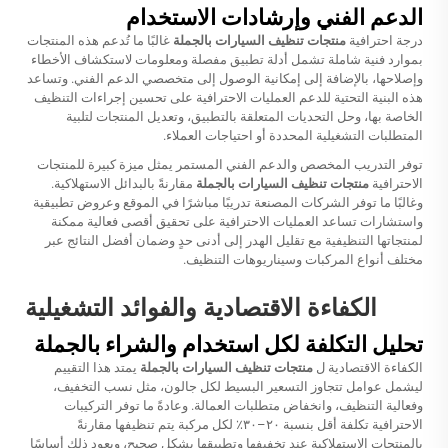
الدعم الفني وإرشادات الاستخدام
درجة احترافية
منتجات تنظيف السيارات بالجملة
غالبًا ما تُدعم هذه المنتجات
بموارد فنية شاملة تشمل أدلة تطبيق مفصلة ومعلومات لاستكشاف الأخطاء
وإصلاحها، بالإضافة إلى إمكانية الوصول إلى متخصصي الدعم الفني. وتساعد
هذه البنية التحتية للدعم العمليات الاحترافية على تحسين إجراءات التنظيف
الخاصة بها، وحل التحديات المتعلقة بالتطبيق، وتعديل المنتجات لتلبية
المتطلبات التشغيلية المحددة أو احتياجات العملاء.
توفر التدريب المخصص والدعم الفني المستمر يمثل ميزة كبيرة للمنتجات
الاحترافية
منتجات تنظيف السيارات بالجملة
مقارنةً بالبدائل الاستهلاكية.
وغالبًا ما توفر الشركات المصنعة تدريبًا مباشرًا في الموقع وعروض تطبيقية
واستشارات تساعد العمليات الاحترافية على تحقيق أقصى فعالية ممكنة
لمنتجاتها التنظيفية مع تقليل الهدر إلى أدنى حدٍ وضمان أفضل النتائج عبر
مختلف أنواع المركبات وسيناريوهات التنظيف.
الكفاءة الاقتصادية والفوائد التشغيلية
تحليل التكلفة لكل استخدام والشراء بالجملة
الكفاءة الاقتصادية ل
منتجات تنظيف السيارات بالجملة
يمتد هذا التقييم
ليشمل عوامل تتجاوز التسعير البسيط لكل جالون، مثل نسب التخفيف،
وفعالية التنظيف، وانخفاض متطلبات العمالة. وعادةً ما توفر التركيبات
الاحترافية تكلفة أقل بنسبة ٢٠–٣٠٪ لكل مركبة يتم تنظيفها مقارنةً
بالمنتجات الاستهلاكية عند تخفيفها وتطبيقها بشكل صحيح، ويعود ذلك أساسًا