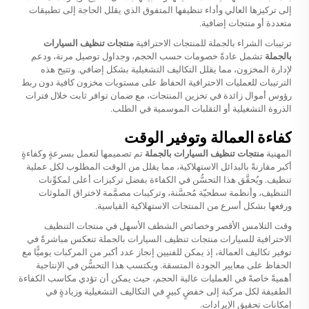
إلى تركيزها العالي وأداء تنظيفها المتفوق الذي يقلل الحاجة إلى تطبيقات
متعددة أو منتجات إضافية.
ترتيبات الشراء بالجملة للمنتجات الاحترافية
منتجات تنظيف السيارات
بالجملة
تشمل عادةً خصومات حسب الحجم، وجداول توصيل مرنة، ودعم
لإدارة المخزون، مما يقلل التكاليف التشغيلية بشكل إضافي. وتتيح هذه
الترتيبات للعمليات الاحترافية الحفاظ على مستويات مخزون كافية دون ربط
رؤوس أموال زائدة في تخزين المنتجات، مع ضمان توافر ثابت خلال فترات
الذروة التشغيلية أو التقلبات الموسمية في الطلب.
كفاءة العمالة وتوفير الوقت
المهنية
منتجات تنظيف السيارات بالجملة
تم تصميمها لتعمل بسرعةٍ وكفاءةٍ
أكبر مقارنةً بالبدائل الاستهلاكية، مما يقلل من الوقت المطلوب لكل عملية
تنظيف. ويُحقَّق هذا التحسُّن في الكفاءة بفضل تركيزات أعلى لمكوِّنات
التنظيف، وأنظمة سطحيّة مُحسَّنة، وتركيبات مصمَّمة لاختراق الملوثات
ورفعها بشكل أسرع من المنتجات الاستهلاكية القياسية.
وقت التلامس الأقصر وخصائص الشطف الأسهل في منتجات التنظيف
الاحترافية للسيارات
منتجات تنظيف السيارات بالجملة
تنعكس مباشرةً في
توفير تكاليف العمالة، إذ يمكن للفنيين إنجاز عدد أكبر من المركبات يوميًّا مع
الحفاظ على معايير الجودة المتسقة. ويكتسب هذا التحسُّن في الإنتاجية
أهميةً خاصةً في العمليات عالية الحجم، حيث يمكن أن تؤدي مكاسب الكفاءة
الطفيفة لكل مركبة إلى خفضٍ كبيرٍ في التكاليف التشغيلية وزيادةٍ في
إمكانات تحقيق الإيرادات.