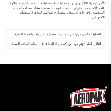
الأمريكية (OSHA)، وأي لوائح محلية تنظم عمليات التنظيف التجارية. علاوةً
على ذلك، يجب أن توفر المنتجات توصيات مفصلة بشأن معدات الحماية
الشخصية وإجراءات الاستجابة للطوارئ الملائمة لبيئات الاستخدام
الاحترافي.
السابق:
ما هي مزايا شراء منتجات تنظيف السيارات بالجملة للشركات؟
التالي:
لماذا تؤثر جودة وتركيب رذاذ الطلاء على النهاية النهائية للسطح؟