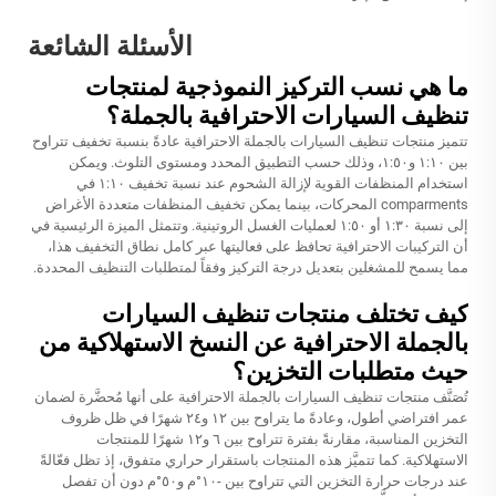
الأسئلة الشائعة
ما هي نسب التركيز النموذجية لمنتجات
تنظيف السيارات الاحترافية بالجملة؟
تتميز منتجات تنظيف السيارات بالجملة الاحترافية عادةً بنسبة تخفيف تتراوح
بين ١:١٠ و١:٥٠، وذلك حسب التطبيق المحدد ومستوى التلوث. ويمكن
استخدام المنظفات القوية لإزالة الشحوم عند نسبة تخفيف ١:١٠ في
comparments المحركات، بينما يمكن تخفيف المنظفات متعددة الأغراض
إلى نسبة ١:٣٠ أو ١:٥٠ لعمليات الغسل الروتينية. وتتمثل الميزة الرئيسية في
أن التركيبات الاحترافية تحافظ على فعاليتها عبر كامل نطاق التخفيف هذا،
مما يسمح للمشغلين بتعديل درجة التركيز وفقاً لمتطلبات التنظيف المحددة.
كيف تختلف منتجات تنظيف السيارات
بالجملة الاحترافية عن النسخ الاستهلاكية من
حيث متطلبات التخزين؟
تُصَنَّف منتجات تنظيف السيارات بالجملة الاحترافية على أنها مُحضَّرة لضمان
عمر افتراضي أطول، وعادةً ما يتراوح بين ١٢ و٢٤ شهرًا في ظل ظروف
التخزين المناسبة، مقارنةً بفترة تتراوح بين ٦ و١٢ شهرًا للمنتجات
الاستهلاكية. كما تتميَّز هذه المنتجات باستقرار حراري متفوق، إذ تظل فعّالةً
عند درجات حرارة التخزين التي تتراوح بين -١٠°م و٥٠°م دون أن تفصل