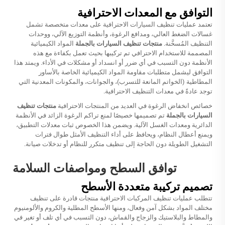
التوافق مع المعدات الاحترافية
تعتمد عمليات تنظيف السيارات الاحترافية على معدات متخصصة تشمل
غسالات الضغط العالي، ومدافع الرغوة، وأنظمة التوزيع الآلي، ووحدات
التنظيف المُسخَّنة.
منتجات تنظيف السيارات بالجملة
المواد الكيميائية
المصممة للاستخدام الاحترافي تم تركيبها بحيث تعمل بكفاءة مع هذه
الأنظمة دون التسبب في أي ضرر أو انسداد أو مشكلات في الأداء. ويمتد هذا
التوافق ليشمل متطلبات مقاومة المواد الكيميائية الخاصة بالأساور
المطاطية (الخواتم المانعة للتسرب)، والجوانات، والمكونات المعدنية التي
توجد عادةً في معدات التنظيف الاحترافية.
خصائص انخفاض الرغوة في العديد من المنتجات الاحترافية
منتجات تنظيف
السيارات بالجملة
تم تصميمها خصيصًا لمنع تراكم الرغوة الزائد في الأنظمة
الدائرية ومعدات الغسل الآلية. ويضمن هذا الخصوص ثبات معدلات التطبيق،
ويمنع أعطال النظام، ويحافظ على أداء التنظيف الأمثل طوال فترات
التشغيل الطويلة دون الحاجة إلى تنظيف متكرر للنظام أو تدخلات صيانة.
توافق السطح ومواصفات السلامة
تصميم تركيبة متعددة الأسطح
تتطلب عمليات تنظيف المركبات الاحترافية منتجات قادرة على تنظيف
مختلف المواد بشكل آمن وفعال، ومنها الأسطح المطلية والكروم والألومنيوم
والمطاط والبلاستيك والزجاج والقماش، دون التسبب في أي تلف أو تغير في