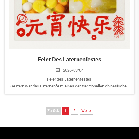
Feier Des Laternenfestes
2026/03/04
Feier des Laternenfestes
Gestern war das Laternenfest, eines der traditionellen chinesischen
Feste. In China enden die Feierlichkeiten zum Chinesischen Neujahr
erst wirklich nach dem Laternenfest.
Bei AEROPAK haben wir uns zusammengefunden, um Tangyuan
Zurück
1
2
Weiter
(süße Reisbällchen) und Dumplings zuzubereiten und zu genießen...