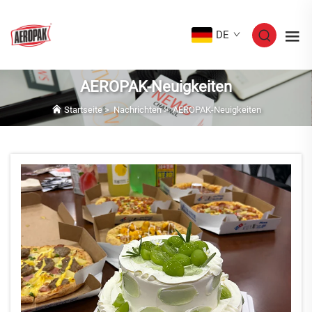
DE
AEROPAK-Neuigkeiten
Startseite
>
Nachrichten
>
AEROPAK-Neuigkeiten