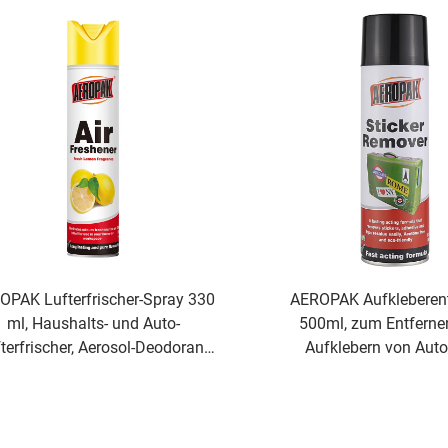
Schuhen und Kleid
OPAK Lufterfrischer-Spray 330
AEROPAK Aufkleberent
ml, Haushalts- und Auto-
500ml, zum Entferne
terfrischer, Aerosol-Deodorant
Aufklebern von Auto
für zu Hause