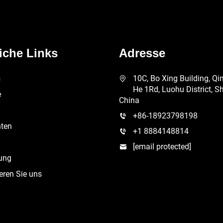
iche Links
Adresse
s
10C, Bo Xing Building, Qi
He 1Rd, Luohu District, S
e
China
+86-18923798198
hten
+1 8884148814
[email protected]
ung
eren Sie uns